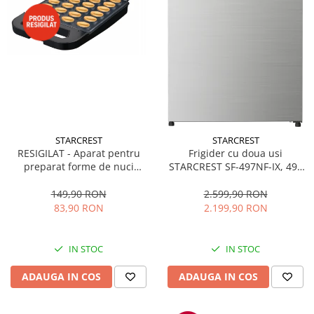
STARCREST
STARCREST
RESIGILAT - Aparat pentru
Frigider cu doua usi
preparat forme de nuci
STARCREST SF-497NF-IX, 497
STARCREST SNM-4024BX, 24
L, Full NoFrost, Compresor
forme, 1400W, Indicator
Inverter, Clasa E, Display,
149,90 RON
2.599,90 RON
luminos, Placi antiaderente,
Functie super racire, Blocare
83,90 RON
2.199,90 RON
Negru/Inox
acces copii, H 175 cm, Inox
IN STOC
IN STOC
ADAUGA IN COS
ADAUGA IN COS