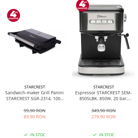
STARCREST
STARCREST
Sandwich-maker Grill Panini
Espressor STARCREST SEM-
STARCREST SGR-2314, 1000
850SLBK, 850W, 20 bar,
W, Placi nonaderente,
rezervor detasabil 1.5L,
Deschidere 180°, Suprafata
dispozitiv spumare, filtru
99,90 RON
349,90 RON
de gatire 23 x 14 cm, Negru
dublu din inox, Negru/Inox
89,90 RON
279,90 RON
IN STOC
IN STOC