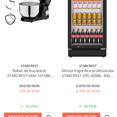
STARCREST
STARCREST
Robot de bucatarie
Vitrina frigorifica profesionala
STARCREST SKM-1015BK,
STARCREST SPS-300BK, 300 L,
1500 W, Bol 4.5 L Inox, 5
Termostat reglabil, Iluminare
Accesorii, 10 Viteze + Pulse,
LED, H 169.5 cm, Negru
369,90 RON
2.599,90 RON
Negru
299,90 RON
2.299,90 RON
IN STOC
IN STOC
ADAUGA IN COS
ADAUGA IN COS