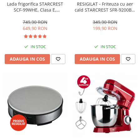
RESIGILAT - Friteuza cu aer
Lada frigorifica STARCREST
cald STARCREST SFR-9200BK,
SCF-99WHE, Clasa E,
1800 W, Cos Dublu, 9 litri,
Capacitate 99L, Sistem
Termostat 80 - 200 °C, 8
convertibil - functie frigider,
349,90 RON
749,90 RON
programe predefinite, Negru
Termostat reglabil, Alb
199,90 RON
649,90 RON
IN STOC
IN STOC
ADAUGA IN COS
ADAUGA IN COS