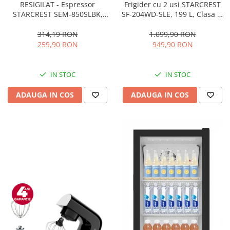
RESIGILAT - Espressor
Frigider cu 2 usi STARCREST
STARCREST SEM-850SLBK,
SF-204WD-SLE, 199 L, Clasa E,
850W, 20 bar, rezervor
Dozator Apa, Iluminare LED,
detasabil 1.5L, dispozitiv
Termostat Ajustabil, Usi
314,19 RON
1.099,90 RON
spumare, filtru dublu din
reversibile, H 143 cm, Argintiu
259,90 RON
949,90 RON
inox, Negru/Inox
IN STOC
IN STOC
ADAUGA IN COS
ADAUGA IN COS