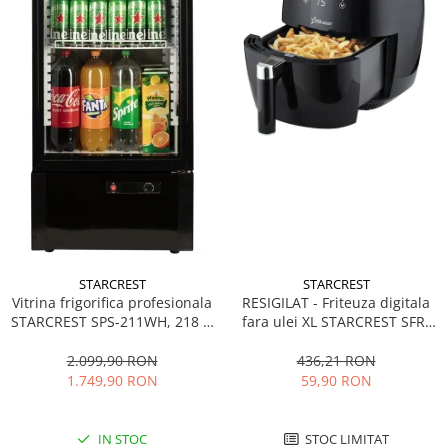
STARCREST
STARCREST
Vitrina frigorifica profesionala
RESIGILAT - Friteuza digitala
STARCREST SPS-211WH, 218 L,
fara ulei XL STARCREST SFR-
Termostat reglabil, Iluminare
3500, 1500 W, Cos 3.5 litri,
LED, H 141 cm, Negru
Termostat 80 - 200 °C, 8
2.099,90 RON
436,21 RON
programe predefinite, Negru
1.749,90 RON
59,90 RON
IN STOC
STOC LIMITAT