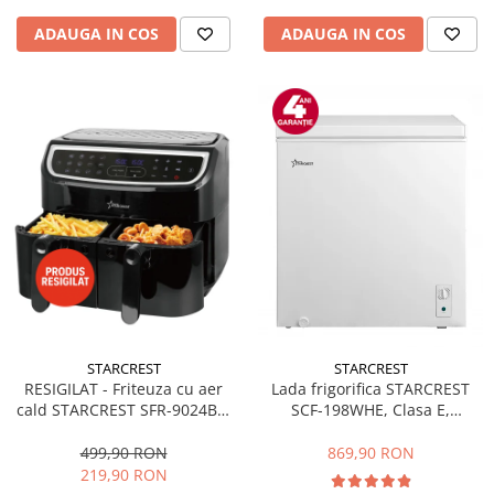
ADAUGA IN COS
ADAUGA IN COS
STARCREST
STARCREST
RESIGILAT - Friteuza cu aer
Lada frigorifica STARCREST
cald STARCREST SFR-9024BK,
SCF-198WHE, Clasa E,
2400 W, Cos Dublu, 9 litri,
Capacitate 198L, Sistem
Termostat 80 - 200 °C, 12
convertibil - functie frigider,
499,90 RON
869,90 RON
programe, Negru
Termostat reglabil, Alb
219,90 RON