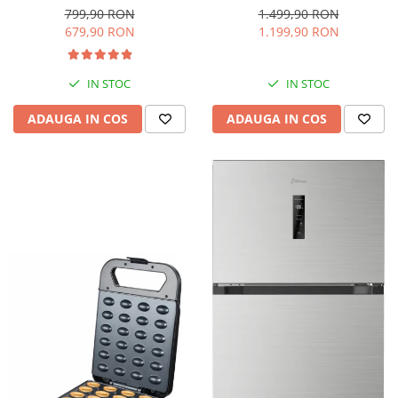
interioara, H 84 cm, Negru
Iluminare LED, Termostat
799,90 RON
1.499,90 RON
Reglabil, H 147 cm, Negru
679,90 RON
1.199,90 RON
IN STOC
IN STOC
ADAUGA IN COS
ADAUGA IN COS