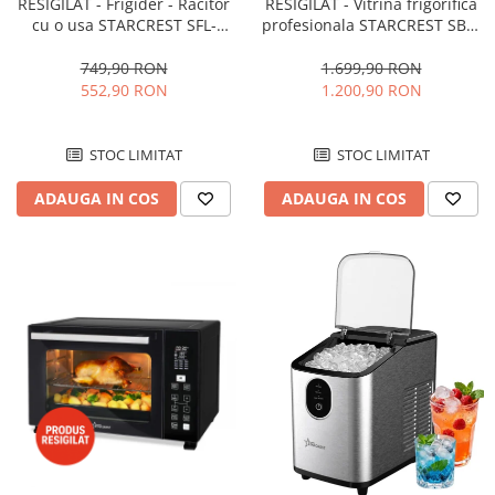
RESIGILAT - Frigider - Racitor
RESIGILAT - Vitrina frigorifica
cu o usa STARCREST SFL-
profesionala STARCREST SBC-
92WHE, Clasa E, Capacitate
160BK, 141 L, Termostat
92L, Iluminare interioara,H 83
reglabil, Iluminare LED, H 104
749,90 RON
1.699,90 RON
cm, Alb
cm, Negru
552,90 RON
1.200,90 RON
STOC LIMITAT
STOC LIMITAT
ADAUGA IN COS
ADAUGA IN COS