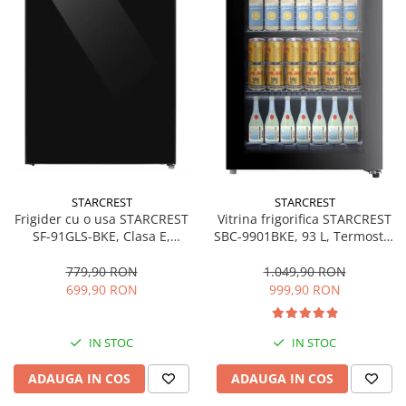
STARCREST
STARCREST
Frigider cu o usa STARCREST
Vitrina frigorifica STARCREST
SF-91GLS-BKE, Clasa E,
SBC-9901BKE, 93 L, Termostat
Capacitate 91L, Iluminare
reglabil, Iluminare LED, Usa
interioara, H 83 cm, Sticla
sticla, H 84.5 cm, Negru
779,90 RON
1.049,90 RON
Neagra
699,90 RON
999,90 RON
IN STOC
IN STOC
ADAUGA IN COS
ADAUGA IN COS