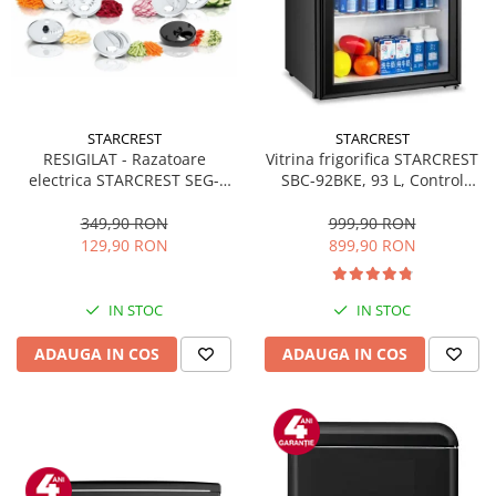
STARCREST
STARCREST
RESIGILAT - Razatoare
Vitrina frigorifica STARCREST
electrica STARCREST SEG-
SBC-92BKE, 93 L, Control
200BK, 200 W, 7 moduri de
temperatura, Usa sticla, H
taiere, Negru
83.2 cm, Negru
349,90 RON
999,90 RON
129,90 RON
899,90 RON
IN STOC
IN STOC
ADAUGA IN COS
ADAUGA IN COS