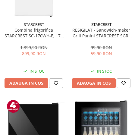
STARCREST
STARCREST
Combina frigorifica
RESIGILAT - Sandwich-maker
STARCREST SC-170WH-E, 170
Grill Panini STARCREST SGR-
L, Clasa E, Less Frost,
2314, 1000 W, Placi
Termostat reglabil, Iluminare
nonaderente, Deschidere
1.399,90 RON
99,90 RON
LED, Picioare ajustabile, Usi
180°, Suprafata de gatire 23 x
899,90 RON
59,90 RON
reversibile, H 151.8 cm, Alb
14 cm, Negru
IN STOC
IN STOC
ADAUGA IN COS
ADAUGA IN COS