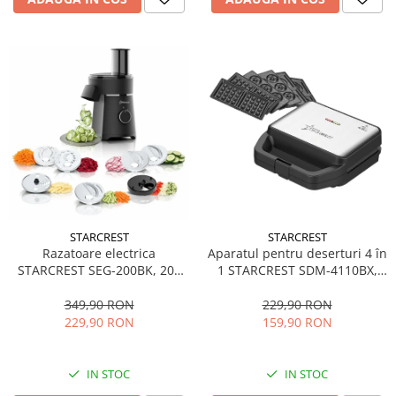
STARCREST
STARCREST
Aparatul pentru deserturi 4 în
Razatoare electrica
1 STARCREST SDM-4110BX,
STARCREST SEG-200BK, 200
800W, placi detasabile cu
W, 7 moduri de taiere, Negru
invelis ceramic pentru vafe,
229,90 RON
349,90 RON
nuci, gogosi si smile
159,90 RON
229,90 RON
sandwich, negru
IN STOC
IN STOC