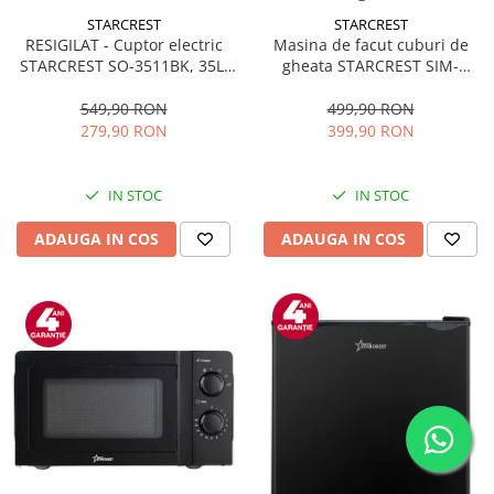
STARCREST
STARCREST
RESIGILAT - Cuptor electric
Masina de facut cuburi de
STARCREST SO-3511BK, 35L,
gheata STARCREST SIM-
1500W, Rotisor, Convectie, 12
1125IX, Capacitate 11-
Programe predefinite,
12Kg/24h, Cos gheata
549,90 RON
499,90 RON
Interfata digitala, Negru
detasabil, Rezervor apa 0.8 l,
279,90 RON
399,90 RON
Inox
IN STOC
IN STOC
ADAUGA IN COS
ADAUGA IN COS