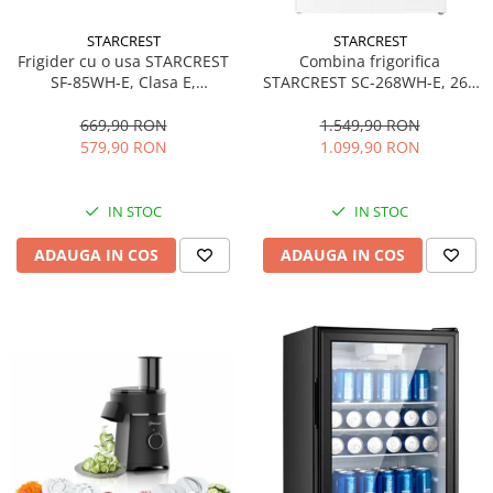
STARCREST
STARCREST
Frigider cu o usa STARCREST
Combina frigorifica
SF-85WH-E, Clasa E,
STARCREST SC-268WH-E, 268
Capacitate 85L, Iluminare
L, Clasa E, Less Frost,
interioara, Compartiment
Termostat reglabil, Iluminare
669,90 RON
1.549,90 RON
gheata, H 82 cm, Alb
LED, Picioare ajustabile, Usi
579,90 RON
1.099,90 RON
reversibile, H 178 cm, Alb
IN STOC
IN STOC
ADAUGA IN COS
ADAUGA IN COS