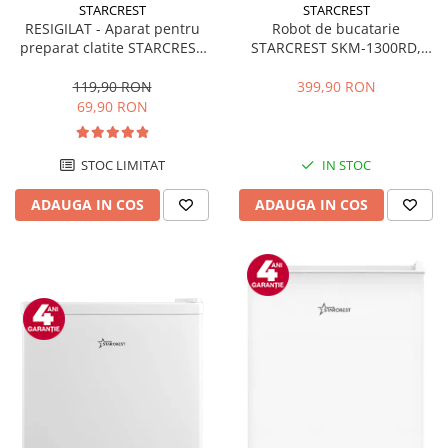
STARCREST
STARCREST
RESIGILAT - Aparat pentru
Robot de bucatarie
preparat clatite STARCREST
STARCREST SKM-1300RD,
SCM-3212, 1200W, Placa cu
1300W, Bol 5.2 L Inox, 4
invelis ceramic antiaderent,
Accesorii, 10 Viteze + Pulse,
119,90 RON
399,90 RON
30 cm, Inox / Negru
Angrenaje metalice, Rosu
69,90 RON
STOC LIMITAT
IN STOC
ADAUGA IN COS
ADAUGA IN COS