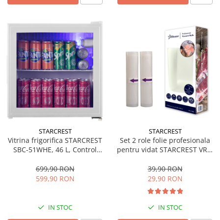
STARCREST
STARCREST
Vitrina frigorifica STARCREST
Set 2 role folie profesionala
SBC-51WHE, 46 L, Control
pentru vidat STARCREST VRL-
temperatura, Usa sticla, H
2850, 28 x 500 cm, rezistente,
48.8 cm, Alb
reutilizabile, sous vide,
699,90 RON
39,90 RON
lavabile in masina de spalat,
599,90 RON
29,90 RON
fara BPA, transparent
IN STOC
IN STOC