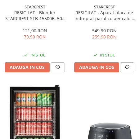
STARCREST
STARCREST
RESIGILAT - Blender
RESIGILAT - Aparat placa de
STARCREST STB-15500B, 500
indreptat parul cu aer cald 2
W, 1.5 l, 2 viteze + functie
in 1 STARCREST SHS-1300PK,
Pulse, Negru
1300 W, Uscare si indreptare,
121,00 RON
549,90 RON
Afisaj LCD, Tehnologie cu ioni
70,90 RON
259,90 RON
negativi, 5 Moduri de
temperatura, 3 Viteze, Roz
IN STOC
IN STOC
ADAUGA IN COS
ADAUGA IN COS