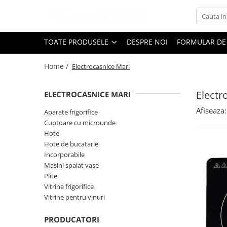
Toate Produsele
TOATE PRODUSELE
DESPRE NOI
FORMULAR DE
Black Friday
Home /
Electrocasnice Mari
Electrocasnice Mari
Aparate frigorifice
Electr
ELECTROCASNICE MARI
Aparat cuburi de gheata
Combine frigorifice
Afiseaza:
Aparate frigorifice
Congelatoare
Cuptoare cu microunde
Hote
Congelatoare verticale
Hote de bucatarie
Frigidere
Incorporabile
Frigidere cu doua usi
Masini spalat vase
Frigidere cu o usa
Plite
Vitrine frigorifice
Lazi frigorifice
Vitrine pentru vinuri
Minibaruri
Racitoare
PRODUCATORI