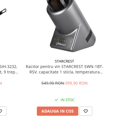
STARCREST
SIH-3232,
Racitor pentru vin STARCREST SWN-1BT-
t, 9 trepte
RSV, capacitate 1 sticla, temperatura
r, Sticla
reglabila 5-15°C, display LED, control
touch, Gri
N
549,90 RON
399,90 RON
IN STOC
ADAUGA IN COS