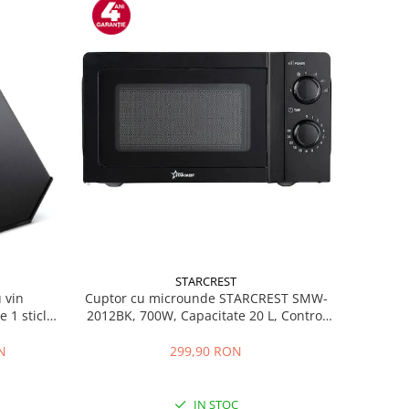
STARCREST
Cuptor cu microunde STARCREST SMW-
 vin
2012BK, 700W, Capacitate 20 L, Control
1 sticla,
mecanic, 6 Trepte de putere, Negru
 display
Negru
299,90 RON
N
IN STOC