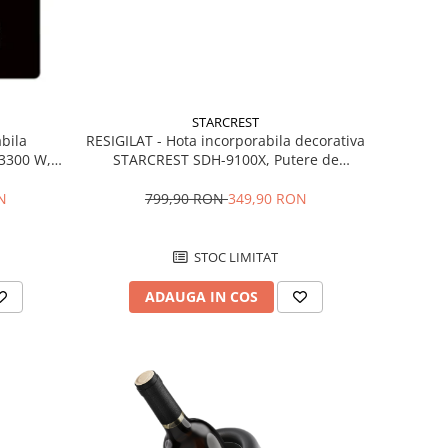
STARCREST
abila
RESIGILAT - Hota incorporabila decorativa
 3300 W, 2
STARCREST SDH-9100X, Putere de
re, Touch
absorbtie 800 m3/h, Control touch,
agra
Iluminare LED, Clasa B, 90cm, Negru +
N
799,90 RON
349,90 RON
Sticla neagra
STOC LIMITAT
ADAUGA IN COS