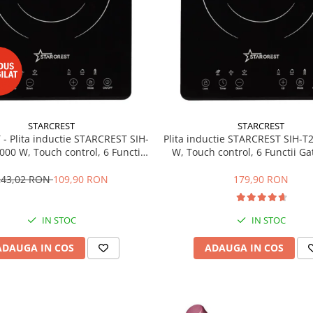
STARCREST
STARCREST
 - Plita inductie STARCREST SIH-
Plita inductie STARCREST SIH-T
000 W, Touch control, 6 Functii
W, Touch control, 6 Functii Gat
Gatit, Ultra Slim Design
Slim Design
243,02 RON
109,90 RON
179,90 RON
IN STOC
IN STOC
ADAUGA IN COS
ADAUGA IN COS