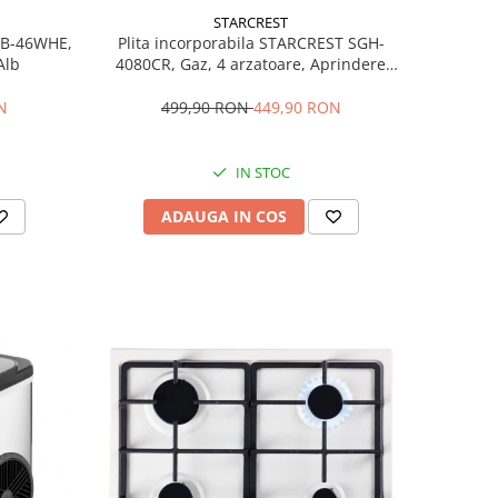
STARCREST
Plita incorporabila STARCREST SGH-
MB-46WHE,
4080CR, Gaz, 4 arzatoare, Aprindere
Alb
electrica, Gratare fonta, Design Retro, Bej
499,90 RON
449,90 RON
N
IN STOC
ADAUGA IN COS