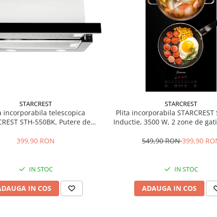
STARCREST
STARCREST
 incorporabila telescopica
Plita incorporabila STARCREST 
REST STH-550BK, Putere de
Inductie, 3500 W, 2 zone de gati
ie 550 m3/h, 1 Motor, 2 Trepte
de putere, Touch control, Time
putere, 60 cm, Negru
Neagra Kanger
399,90 RON
549,90 RON
399,90 RO
IN STOC
IN STOC
ADAUGA IN COS
ADAUGA IN COS