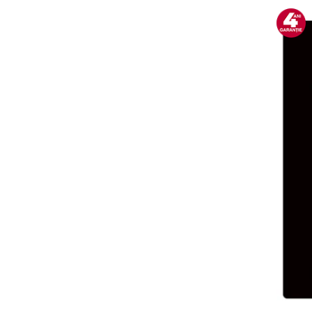
Preparare ceai si cafea
Aparate de spumat lapte
Espressoare
Preparare desert
accesori inghetata
Aparate de facut inghetata
Preparare paine
Masini de facut paine
Prajitoare de paine
Storcatoare
Storcatoare
Tigai
TV, Electronice & Gaming
Accesorii & Periferice
Baterii si acumulatori
Aparate foto & accesorii