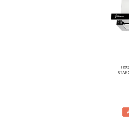
Aspiratoare
Mopuri electrice cu abur
Ingrijire personala
Cantare corporale
Ingrijire tesaturi
Statii de calcat
Masini de cusut
Ondulatoare
Hota
Perii de par electrice
STARC
absorbt
Periute de dinti electrice
Pile electrice
Placi de indreptat parul
Plite
Preparare alimente
Masini de tocat