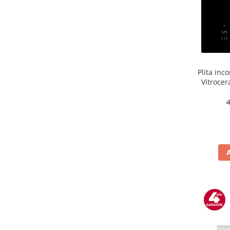
aparat de calcat vertical
Aparate de scame
Fiare de calcat
Statii de calcat
Aparate de masaj
Plita in
Aparate de ras electrice
Vitrocer
de putere, 3200 W, Touch control, 
Aparate de tuns
Aparate faciale
Aspiratoare
Aspiratoare de geamuri
Cuptoare cu microunde
Cuptoare electrice
Cântare corporale
Epilatoare
Ingrijire locuinta