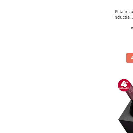
Alte accesorii foto & video
Plita in
Aparate foto compacte
Inductie, 
Aparate foto DSLR
de puter
Aparate foto Mirrorless
Carduri memorie
Obiective
Audio
Boxe portabile
Caști
MP3/MP4 playere
Radio
Sisteme audio
Soundbar
Auto
Accesorii electronice Auto
Compresoare auto
Auto-Moto