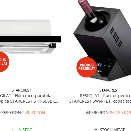
STARCREST
STARCREST
GILAT - Hota incorporabila
RESIGILAT - Racitor pentru
copica STARCREST STH-550BK,
STARCREST SWN-1BT, capacitate 
 absorbtie 550 m3/h, 1 Motor, 2
temperatura reglabila 5-15°C,
pte putere, 60 cm, Negru
LED, control touch, otel, 
399,90 RON
249,90 RON
449,90 RON
262,90 RO
IN STOC
STOC LIMITAT