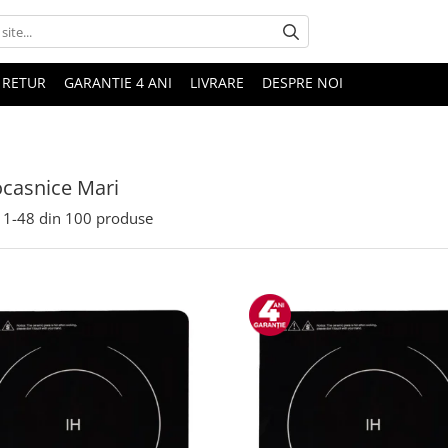
 RETUR
GARANTIE 4 ANI
LIVRARE
DESPRE NOI
ocasnice Mari
1-
48
din
100
produse