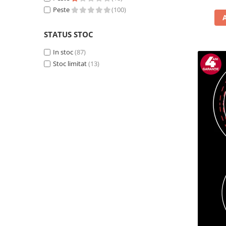
Masini de tocat
Peste
(100)
Mixere
Multicooker
STATUS STOC
Prăjitoare de pâine
In stoc
(87)
Rasnite condimente
Stoc limitat
(13)
Razatoare
Roboti de bucatarie
Sandwich-maker
Storcătoare
Aparate de cafea
Accesorii
Cafetiere
Espressoare
Râșnițe de cafea
Aparate de curatat bijuterii
Aparate de curățat cu aburi
Aparate de ingrijire tesaturi