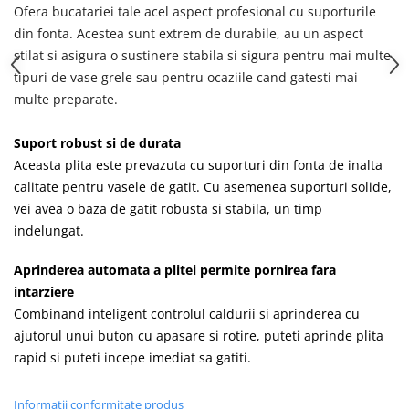
Masini de tocat
Ofera bucatariei tale acel aspect profesional cu suporturile
Preparare ceai si cafea
din fonta. Acestea sunt extrem de durabile, au un aspect
Aparate de spumat lapte
stilat si asigura o sustinere stabila si sigura pentru mai multe
Espressoare
tipuri de vase grele sau pentru ocaziile cand gatesti mai
multe preparate.
Preparare desert
accesori inghetata
Suport robust si de durata
Aparate de facut inghetata
Aceasta plita este prevazuta cu suporturi din fonta de inalta
Preparare paine
calitate pentru vasele de gatit. Cu asemenea suporturi solide,
Masini de facut paine
vei avea o baza de gatit robusta si stabila, un timp
Prajitoare de paine
indelungat.
Storcatoare
Aprinderea automata a plitei permite pornirea fara
Storcatoare
intarziere
Tigai
Combinand inteligent controlul caldurii si aprinderea cu
ajutorul unui buton cu apasare si rotire, puteti aprinde plita
rapid si puteti incepe imediat sa gatiti.
Informatii conformitate produs