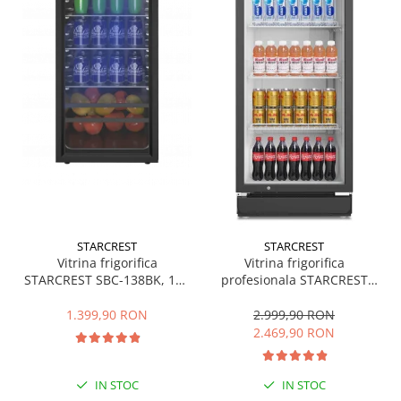
STARCREST
STARCREST
Vitrina frigorifica
Vitrina frigorifica
STARCREST SBC-138BK, 138
profesionala STARCREST
L, Control temperatura, Usa
SPS-350, 350 L, Termostat
sticla, H 125 cm, Negru
reglabil, Iluminare LED, H
1.399,90 RON
2.999,90 RON
194.5 cm, Negru
2.469,90 RON
IN STOC
IN STOC