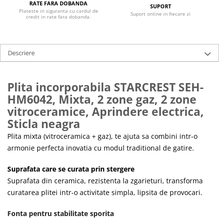
Ingrijire locuinta
Televizoare
RATE FARA DOBANDA
SUPORT
Plateste in siguranta cu cardul de
Suport online in fiecare zi
Aspiratoare
Videoproiectoare & Accesorii
credit in rate fara dobanda.
Mopuri electrice cu abur
Accesorii videoproiectoare
Ingrijire personala
Ecrane de proiectie
Descriere
Cantare corporale
Tabla interactiva
Ingrijire tesaturi
Videoproiectoare
Plita incorporabila STARCREST SEH-
Statii de calcat
HM6042, Mixta, 2 zone gaz, 2 zone
Masini de cusut
vitroceramice, Aprindere electrica,
Ondulatoare
Sticla neagra
Perii de par electrice
Plita mixta (vitroceramica + gaz), te ajuta sa combini intr-o
Periute de dinti electrice
armonie perfecta inovatia cu modul traditional de gatire.
Pile electrice
Suprafata care se curata prin stergere
Placi de indreptat parul
Suprafata din ceramica, rezistenta la zgarieturi, transforma
Plite
curatarea plitei intr-o activitate simpla, lipsita de provocari.
Preparare alimente
Fonta pentru stabilitate sporita