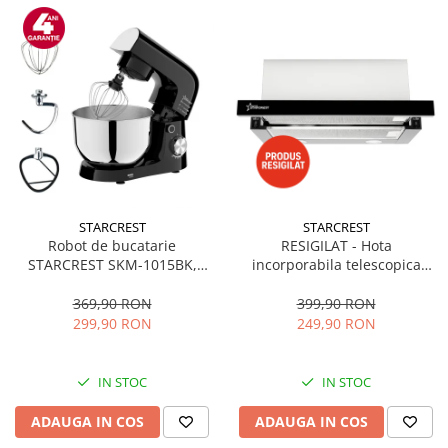
STARCREST
STARCREST
Robot de bucatarie
RESIGILAT - Hota
STARCREST SKM-1015BK,
incorporabila telescopica
1500 W, Bol 4.5 L Inox, 5
STARCREST STH-550BK,
Accesorii, 10 Viteze + Pulse,
Putere de absorbtie 550 m3/h,
369,90 RON
399,90 RON
Negru
1 Motor, 2 Trepte putere, 60
299,90 RON
249,90 RON
cm, Negru
IN STOC
IN STOC
ADAUGA IN COS
ADAUGA IN COS