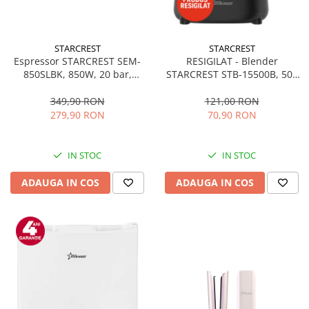
STARCREST
STARCREST
Espressor STARCREST SEM-
RESIGILAT - Blender
850SLBK, 850W, 20 bar,
STARCREST STB-15500B, 500
rezervor detasabil 1.5L,
W, 1.5 l, 2 viteze + functie
dispozitiv spumare, filtru
Pulse, Negru
349,90 RON
121,00 RON
dublu din inox, Negru/Inox
279,90 RON
70,90 RON
IN STOC
IN STOC
ADAUGA IN COS
ADAUGA IN COS