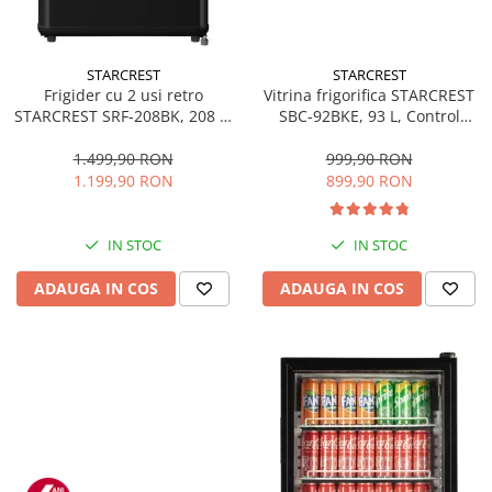
STARCREST
STARCREST
Frigider cu 2 usi retro
Vitrina frigorifica STARCREST
STARCREST SRF-208BK, 208 L,
SBC-92BKE, 93 L, Control
Clasa E, Design Vintage,
temperatura, Usa sticla, H
Iluminare LED, Termostat
83.2 cm, Negru
1.499,90 RON
999,90 RON
Reglabil, H 147 cm, Negru
1.199,90 RON
899,90 RON
IN STOC
IN STOC
ADAUGA IN COS
ADAUGA IN COS