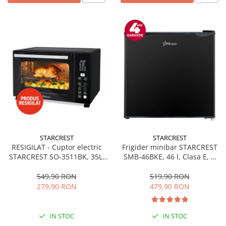
STARCREST
STARCREST
RESIGILAT - Cuptor electric
Frigider minibar STARCREST
STARCREST SO-3511BK, 35L,
SMB-46BKE, 46 l, Clasa E, H
1500W, Rotisor, Convectie, 12
49.5 cm, Negru
Programe predefinite,
549,90 RON
519,90 RON
Interfata digitala, Negru
279,90 RON
479,90 RON
IN STOC
IN STOC