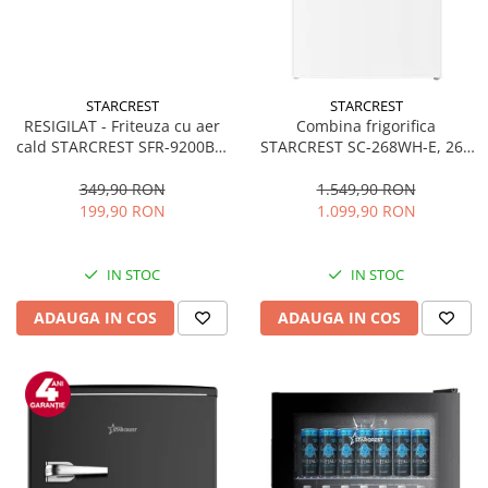
STARCREST
STARCREST
RESIGILAT - Friteuza cu aer
Combina frigorifica
cald STARCREST SFR-9200BK,
STARCREST SC-268WH-E, 268
1800 W, Cos Dublu, 9 litri,
L, Clasa E, Less Frost,
Termostat 80 - 200 °C, 8
Termostat reglabil, Iluminare
349,90 RON
1.549,90 RON
programe predefinite, Negru
LED, Picioare ajustabile, Usi
199,90 RON
1.099,90 RON
reversibile, H 178 cm, Alb
IN STOC
IN STOC
ADAUGA IN COS
ADAUGA IN COS