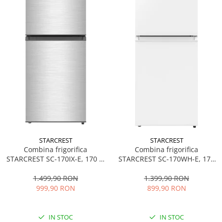
STARCREST
STARCREST
Combina frigorifica
Combina frigorifica
STARCREST SC-170IX-E, 170 L,
STARCREST SC-170WH-E, 170
Clasa E, Less Frost, Termostat
L, Clasa E, Less Frost,
reglabil, Iluminare LED,
Termostat reglabil, Iluminare
1.499,90 RON
1.399,90 RON
Suprafata Inox antiamprenta,
LED, Picioare ajustabile, Usi
999,90 RON
899,90 RON
Picioare ajustabile, Usi
reversibile, H 151.8 cm, Alb
reversibile, H 151.8 cm, Inox
IN STOC
IN STOC