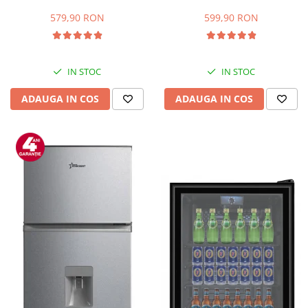
Capacitate 66 L, H 63 cm, Alb
83L, Iluminare interioara,
Compartiment gheata, H 85
579,90 RON
599,90 RON
cm, Alb
IN STOC
IN STOC
ADAUGA IN COS
ADAUGA IN COS