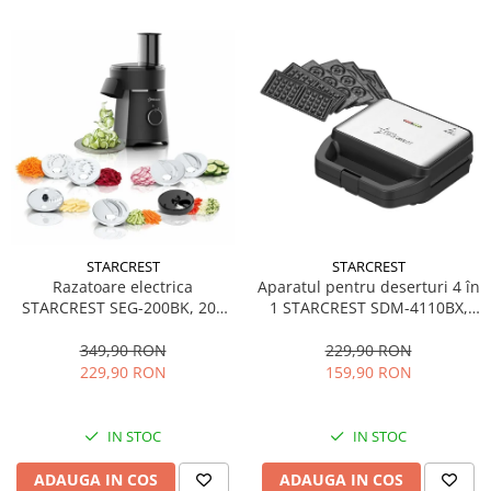
STARCREST
STARCREST
Aparatul pentru deserturi 4 în
Razatoare electrica
1 STARCREST SDM-4110BX,
STARCREST SEG-200BK, 200
800W, placi detasabile cu
W, 7 moduri de taiere, Negru
invelis ceramic pentru vafe,
229,90 RON
349,90 RON
nuci, gogosi si smile
159,90 RON
229,90 RON
sandwich, negru
IN STOC
IN STOC
ADAUGA IN COS
ADAUGA IN COS