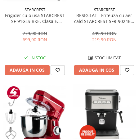
STARCREST
STARCREST
RESIGILAT - Friteuza cu aer
Frigider cu o usa STARCREST
cald STARCREST SFR-9024BK,
SF-91GLS-BKE, Clasa E,
2400 W, Cos Dublu, 9 litri,
Capacitate 91L, Iluminare
Termostat 80 - 200 °C, 12
interioara, H 83 cm, Sticla
499,90 RON
779,90 RON
programe, Negru
Neagra
219,90 RON
699,90 RON
STOC LIMITAT
IN STOC
ADAUGA IN COS
ADAUGA IN COS