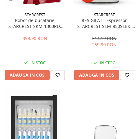
STARCREST
STARCREST
Robot de bucatarie
RESIGILAT - Espressor
STARCREST SKM-1300RD,
STARCREST SEM-850SLBK,
1300W, Bol 5.2 L Inox, 4
850W, 20 bar, rezervor
Accesorii, 10 Viteze + Pulse,
detasabil 1.5L, dispozitiv
399,90 RON
314,19 RON
Angrenaje metalice, Rosu
spumare, filtru dublu din
259,90 RON
inox, Negru/Inox
IN STOC
IN STOC
ADAUGA IN COS
ADAUGA IN COS