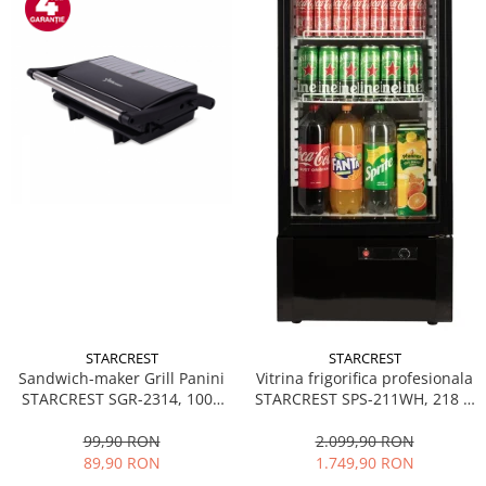
STARCREST
STARCREST
Sandwich-maker Grill Panini
Vitrina frigorifica profesionala
STARCREST SGR-2314, 1000
STARCREST SPS-211WH, 218 L,
W, Placi nonaderente,
Termostat reglabil, Iluminare
Deschidere 180°, Suprafata
LED, H 141 cm, Negru
99,90 RON
2.099,90 RON
de gatire 23 x 14 cm, Negru
89,90 RON
1.749,90 RON