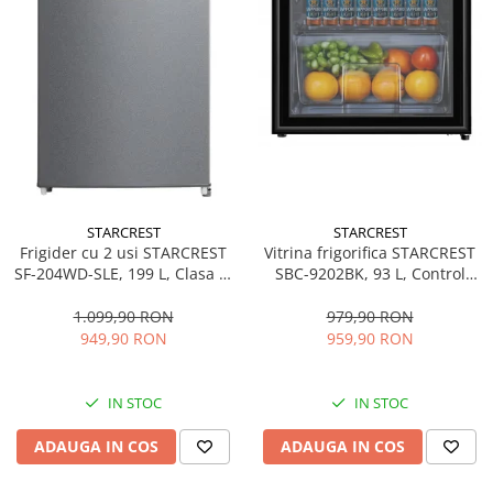
STARCREST
STARCREST
Frigider cu 2 usi STARCREST
Vitrina frigorifica STARCREST
SF-204WD-SLE, 199 L, Clasa E,
SBC-9202BK, 93 L, Control
Dozator Apa, Iluminare LED,
temperatura, Usa sticla, H
Termostat Ajustabil, Usi
83.2 cm, Negru
1.099,90 RON
979,90 RON
reversibile, H 143 cm, Argintiu
949,90 RON
959,90 RON
IN STOC
IN STOC
ADAUGA IN COS
ADAUGA IN COS