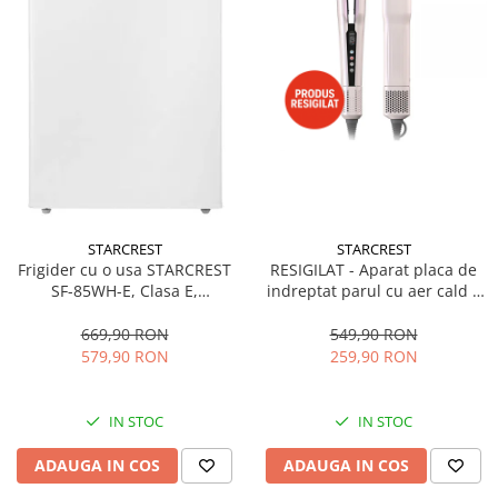
STARCREST
STARCREST
Frigider cu o usa STARCREST
RESIGILAT - Aparat placa de
SF-85WH-E, Clasa E,
indreptat parul cu aer cald 2
Capacitate 85L, Iluminare
in 1 STARCREST SHS-1300PK,
interioara, Compartiment
1300 W, Uscare si indreptare,
669,90 RON
549,90 RON
gheata, H 82 cm, Alb
Afisaj LCD, Tehnologie cu ioni
579,90 RON
259,90 RON
negativi, 5 Moduri de
temperatura, 3 Viteze, Roz
IN STOC
IN STOC
ADAUGA IN COS
ADAUGA IN COS