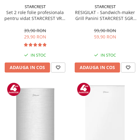
STARCREST
STARCREST
Set 2 role folie profesionala
RESIGILAT - Sandwich-maker
pentru vidat STARCREST VRL-
Grill Panini STARCREST SGR-
2850, 28 x 500 cm, rezistente,
2314, 1000 W, Placi
reutilizabile, sous vide,
nonaderente, Deschidere
39,90 RON
99,90 RON
lavabile in masina de spalat,
180°, Suprafata de gatire 23 x
29,90 RON
59,90 RON
fara BPA, transparent
14 cm, Negru
IN STOC
IN STOC
ADAUGA IN COS
ADAUGA IN COS