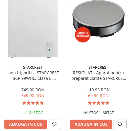
STARCREST
STARCREST
Lada frigorifica STARCREST
RESIGILAT - Aparat pentru
SCF-99WHE, Clasa E,
preparat clatite STARCREST
Capacitate 99L, Sistem
SCM-3212, 1200W, Placa cu
convertibil - functie frigider,
invelis ceramic antiaderent,
749,90 RON
119,90 RON
Termostat reglabil, Alb
30 cm, Inox / Negru
649,90 RON
69,90 RON
IN STOC
STOC LIMITAT
ADAUGA IN COS
ADAUGA IN COS