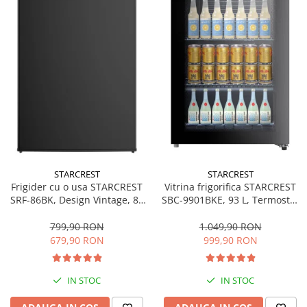
STARCREST
STARCREST
Frigider cu o usa STARCREST
Vitrina frigorifica STARCREST
SRF-86BK, Design Vintage, 85
SBC-9901BKE, 93 L, Termostat
l, Clasa E, Iluminare
reglabil, Iluminare LED, Usa
interioara, H 84 cm, Negru
sticla, H 84.5 cm, Negru
799,90 RON
1.049,90 RON
679,90 RON
999,90 RON
IN STOC
IN STOC