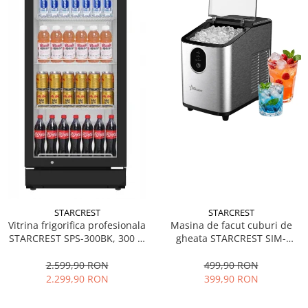
STARCREST
STARCREST
Vitrina frigorifica profesionala
Masina de facut cuburi de
STARCREST SPS-300BK, 300 L,
gheata STARCREST SIM-
Termostat reglabil, Iluminare
1125IX, Capacitate 11-
LED, H 169.5 cm, Negru
12Kg/24h, Cos gheata
2.599,90 RON
499,90 RON
detasabil, Rezervor apa 0.8 l,
2.299,90 RON
399,90 RON
Inox