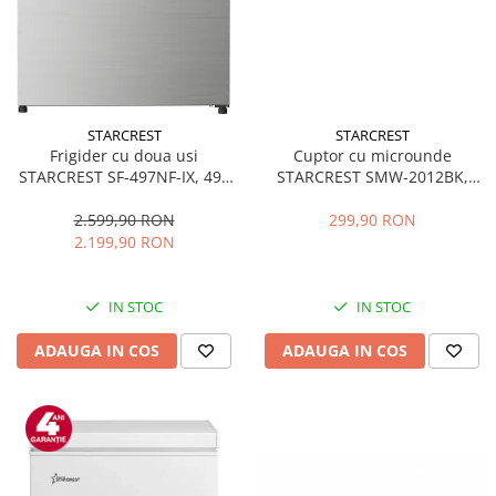
STARCREST
STARCREST
Frigider cu doua usi
Cuptor cu microunde
STARCREST SF-497NF-IX, 497
STARCREST SMW-2012BK,
L, Full NoFrost, Compresor
700W, Capacitate 20 L, Control
Inverter, Clasa E, Display,
mecanic, 6 Trepte de putere,
2.599,90 RON
299,90 RON
Functie super racire, Blocare
Negru
2.199,90 RON
acces copii, H 175 cm, Inox
IN STOC
IN STOC
ADAUGA IN COS
ADAUGA IN COS