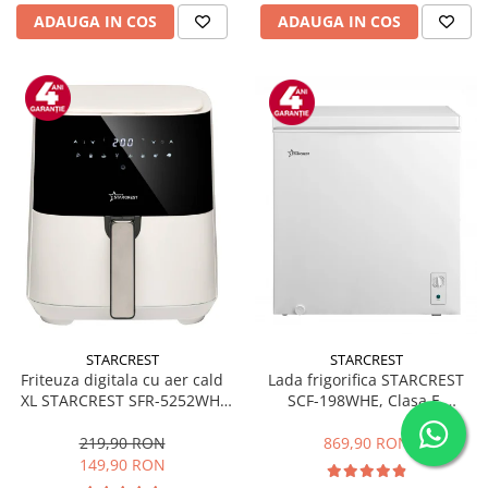
ADAUGA IN COS
ADAUGA IN COS
STARCREST
STARCREST
Friteuza digitala cu aer cald
Lada frigorifica STARCREST
XL STARCREST SFR-5252WH,
SCF-198WHE, Clasa E,
1450 W, 5 Litri, Termostat 80 -
Capacitate 198L, Sistem
200 °C, 8 programe
convertibil - functie frigider,
219,90 RON
869,90 RON
predefinite, Alb
Termostat reglabil, Alb
149,90 RON