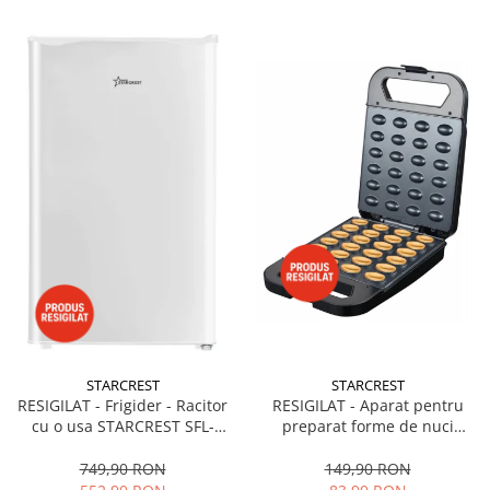
STARCREST
STARCREST
RESIGILAT - Frigider - Racitor
RESIGILAT - Aparat pentru
cu o usa STARCREST SFL-
preparat forme de nuci
92WHE, Clasa E, Capacitate
STARCREST SNM-4024BX, 24
92L, Iluminare interioara,H 83
forme, 1400W, Indicator
749,90 RON
149,90 RON
cm, Alb
luminos, Placi antiaderente,