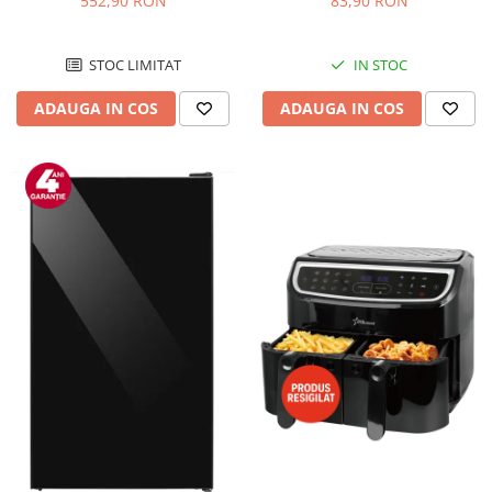
552,90 RON
83,90 RON
Negru/Inox
STOC LIMITAT
IN STOC
ADAUGA IN COS
ADAUGA IN COS