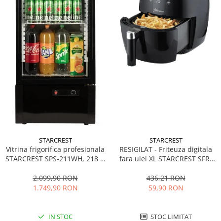
STARCREST
STARCREST
Vitrina frigorifica profesionala
RESIGILAT - Friteuza digitala
STARCREST SPS-211WH, 218 L,
fara ulei XL STARCREST SFR-
Termostat reglabil, Iluminare
3500, 1500 W, Cos 3.5 litri,
LED, H 141 cm, Negru
Termostat 80 - 200 °C, 8
2.099,90 RON
436,21 RON
programe predefinite, Negru
1.749,90 RON
59,90 RON
IN STOC
STOC LIMITAT