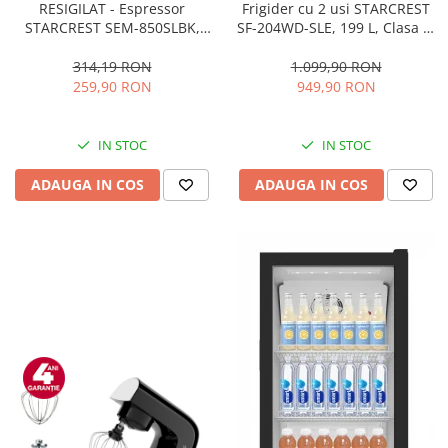
RESIGILAT - Espressor
Frigider cu 2 usi STARCREST
STARCREST SEM-850SLBK,
SF-204WD-SLE, 199 L, Clasa E,
850W, 20 bar, rezervor
Dozator Apa, Iluminare LED,
detasabil 1.5L, dispozitiv
Termostat Ajustabil, Usi
314,19 RON
1.099,90 RON
spumare, filtru dublu din
reversibile, H 143 cm, Argintiu
259,90 RON
949,90 RON
inox, Negru/Inox
IN STOC
IN STOC
ADAUGA IN COS
ADAUGA IN COS