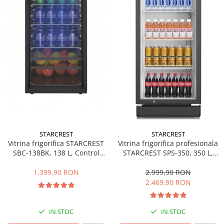
Side by side
Cuptoare cu microunde
Cuptoare cu microunde
Hote
Hote de bucatarie
Incorporabile
Aparate frigorifice incorporabile
Cuptoare cu microunde
incorporabile
Hote incorporabile
STARCREST
STARCREST
Plite incorporabile
Vitrina frigorifica STARCREST
Vitrina frigorifica profesionala
Masini spalat vase
SBC-138BK, 138 L, Control
STARCREST SPS-350, 350 L,
temperatura, Usa sticla, H 125
Termostat reglabil, Iluminare
Masini de spalat vase incorporabile
cm, Negru
LED, H 194.5 cm, Negru
1.399,90 RON
2.999,90 RON
Plite
2.469,90 RON
Incorporabile
Plite standard
IN STOC
IN STOC
Vitrine frigorifice