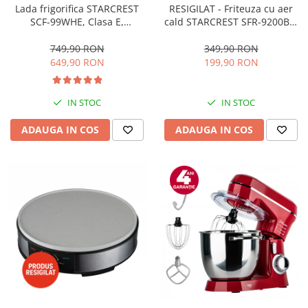
RESIGILAT - Friteuza cu aer
Lada frigorifica STARCREST
cald STARCREST SFR-9200BK,
SCF-99WHE, Clasa E,
1800 W, Cos Dublu, 9 litri,
Capacitate 99L, Sistem
Termostat 80 - 200 °C, 8
convertibil - functie frigider,
349,90 RON
749,90 RON
programe predefinite, Negru
Termostat reglabil, Alb
199,90 RON
649,90 RON
IN STOC
IN STOC
ADAUGA IN COS
ADAUGA IN COS