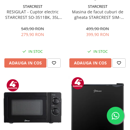
STARCREST
STARCREST
RESIGILAT - Cuptor electric
Masina de facut cuburi de
STARCREST SO-3511BK, 35L,
gheata STARCREST SIM-
1500W, Rotisor, Convectie, 12
1125IX, Capacitate 11-
Programe predefinite,
12Kg/24h, Cos gheata
549,90 RON
499,90 RON
Interfata digitala, Negru
detasabil, Rezervor apa 0.8 l,
279,90 RON
399,90 RON
Inox
IN STOC
IN STOC
ADAUGA IN COS
ADAUGA IN COS