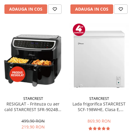
ADAUGA IN COS
ADAUGA IN COS
STARCREST
STARCREST
RESIGILAT - Friteuza cu aer
Lada frigorifica STARCREST
cald STARCREST SFR-9024BK,
SCF-198WHE, Clasa E,
2400 W, Cos Dublu, 9 litri,
Capacitate 198L, Sistem
Termostat 80 - 200 °C, 12
convertibil - functie frigider,
499,90 RON
869,90 RON
programe, Negru
Termostat reglabil, Alb
219,90 RON