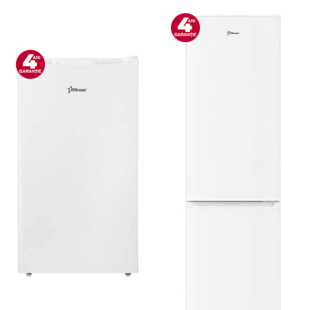
Bucatarie & Servire
Cutite & seturi
Iluminat & electrice
Prelungitoare
Sport & Activitati in aer liber
Cutii frigorifice
Climatizare & incalzire
Accesorii aparate climatizare
Aeroterme
Aparate de spalat cu presiune
Calorifere electrice
Climatizare
Purificatoare
Ingrijire personala
Aparate & Accesorii ingrijire