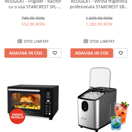
RESIGILAT - Frigider - Racitor
RESIGILAT - Vitrina frigorifica
cu o usa STARCREST SFL-
profesionala STARCREST SBC-
92WHE, Clasa E, Capacitate
160BK, 141 L, Termostat
92L, Iluminare interioara,H 83
reglabil, Iluminare LED, H 104
749,90 RON
1.699,90 RON
cm, Alb
cm, Negru
552,90 RON
1.200,90 RON
STOC LIMITAT
STOC LIMITAT
ADAUGA IN COS
ADAUGA IN COS