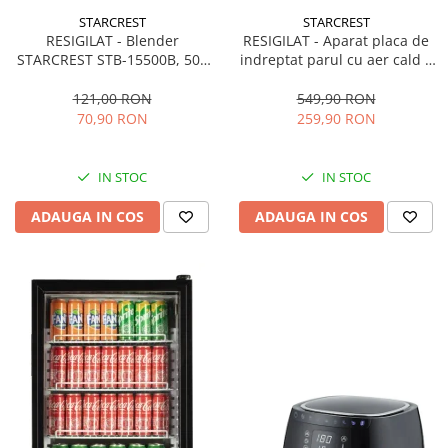
STARCREST
STARCREST
RESIGILAT - Blender
RESIGILAT - Aparat placa de
STARCREST STB-15500B, 500
indreptat parul cu aer cald 2
W, 1.5 l, 2 viteze + functie
in 1 STARCREST SHS-1300PK,
Pulse, Negru
1300 W, Uscare si indreptare,
121,00 RON
549,90 RON
Afisaj LCD, Tehnologie cu ioni
70,90 RON
259,90 RON
negativi, 5 Moduri de
temperatura, 3 Viteze, Roz
IN STOC
IN STOC
ADAUGA IN COS
ADAUGA IN COS