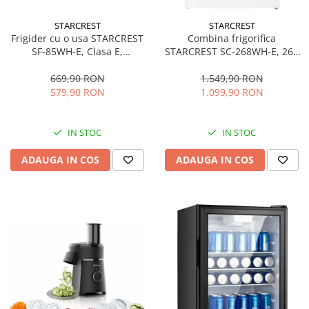
personala
Uscatoare de par
STARCREST
STARCREST
Frigider cu o usa STARCREST
Combina frigorifica
Obiecte sanitare
SF-85WH-E, Clasa E,
STARCREST SC-268WH-E, 268
Accesorii
Capacitate 85L, Iluminare
L, Clasa E, Less Frost,
interioara, Compartiment
Termostat reglabil, Iluminare
669,90 RON
1.549,90 RON
Alte obiecte sanitare
gheata, H 82 cm, Alb
LED, Picioare ajustabile, Usi
579,90 RON
1.099,90 RON
reversibile, H 178 cm, Alb
Resigilate
IN STOC
IN STOC
ADAUGA IN COS
ADAUGA IN COS