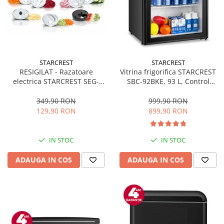
STARCREST
STARCREST
RESIGILAT - Razatoare
Vitrina frigorifica STARCREST
electrica STARCREST SEG-
SBC-92BKE, 93 L, Control
200BK, 200 W, 7 moduri de
temperatura, Usa sticla, H
taiere, Negru
83.2 cm, Negru
349,90 RON
999,90 RON
129,90 RON
899,90 RON
IN STOC
IN STOC
ADAUGA IN COS
ADAUGA IN COS