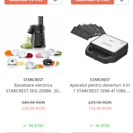
STARCREST
STARCREST
Aparatul pentru deserturi 4 în
Razatoare electrica
1 STARCREST SDM-4110BX,
STARCREST SEG-200BK, 200
800W, placi detasabile cu
W, 7 moduri de taiere, Negru
invelis ceramic pentru vafe,
229,90 RON
349,90 RON
nuci, gogosi si smile
159,90 RON
229,90 RON
sandwich, negru
IN STOC
IN STOC