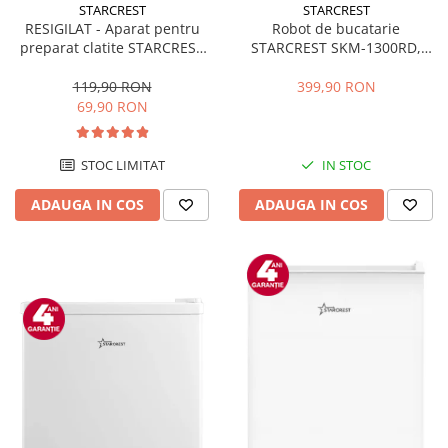
STARCREST
STARCREST
RESIGILAT - Aparat pentru
Robot de bucatarie
preparat clatite STARCREST
STARCREST SKM-1300RD,
SCM-3212, 1200W, Placa cu
1300W, Bol 5.2 L Inox, 4
invelis ceramic antiaderent,
Accesorii, 10 Viteze + Pulse,
119,90 RON
399,90 RON
30 cm, Inox / Negru
Angrenaje metalice, Rosu
69,90 RON
STOC LIMITAT
IN STOC
ADAUGA IN COS
ADAUGA IN COS