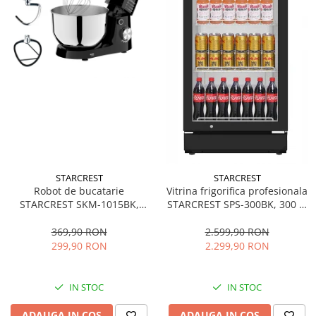
STARCREST
STARCREST
Robot de bucatarie
Vitrina frigorifica profesionala
STARCREST SKM-1015BK,
STARCREST SPS-300BK, 300 L,
1500 W, Bol 4.5 L Inox, 5
Termostat reglabil, Iluminare
Accesorii, 10 Viteze + Pulse,
LED, H 169.5 cm, Negru
369,90 RON
2.599,90 RON
Negru
299,90 RON
2.299,90 RON
IN STOC
IN STOC
ADAUGA IN COS
ADAUGA IN COS