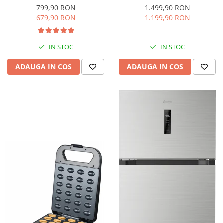
interioara, H 84 cm, Negru
Iluminare LED, Termostat
799,90 RON
1.499,90 RON
Reglabil, H 147 cm, Negru
679,90 RON
1.199,90 RON
IN STOC
IN STOC
ADAUGA IN COS
ADAUGA IN COS