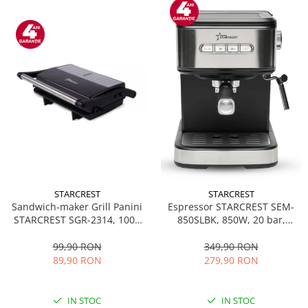
STARCREST
STARCREST
Sandwich-maker Grill Panini
Espressor STARCREST SEM-
STARCREST SGR-2314, 1000
850SLBK, 850W, 20 bar,
W, Placi nonaderente,
rezervor detasabil 1.5L,
Deschidere 180°, Suprafata
dispozitiv spumare, filtru
99,90 RON
349,90 RON
de gatire 23 x 14 cm, Negru
dublu din inox, Negru/Inox
89,90 RON
279,90 RON
IN STOC
IN STOC