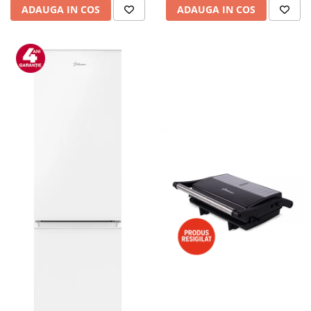
ADAUGA IN COS
ADAUGA IN COS
Alte accesorii foto & video
Aparate foto compacte
Aparate foto DSLR
Aparate foto Mirrorless
Carduri memorie
Obiective
Audio
Boxe portabile
Caști
MP3/MP4 playere
Radio
Sisteme audio
Soundbar
Auto
Accesorii electronice Auto
Compresoare auto
Auto-Moto