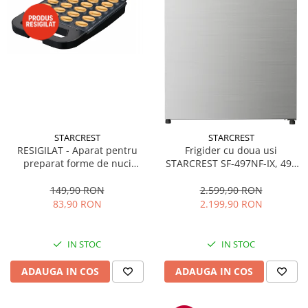
STARCREST
STARCREST
RESIGILAT - Aparat pentru
Frigider cu doua usi
preparat forme de nuci
STARCREST SF-497NF-IX, 497
STARCREST SNM-4024BX, 24
L, Full NoFrost, Compresor
forme, 1400W, Indicator
Inverter, Clasa E, Display,
149,90 RON
2.599,90 RON
luminos, Placi antiaderente,
Functie super racire, Blocare
83,90 RON
2.199,90 RON
Negru/Inox
acces copii, H 175 cm, Inox
IN STOC
IN STOC
ADAUGA IN COS
ADAUGA IN COS