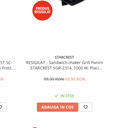
STARCREST
RESIGILAT - Sandwich-maker Grill Panini
EST SC-
STARCREST SGR-2314, 1000 W, Placi
 Frost,
nonaderente, Deschidere 180°, Suprafata
re LED,
de gatire 23 x 14 cm, Negru
ibile, H
99,90 RON
59,90 RON
ON
IN STOC
ADAUGA IN COS