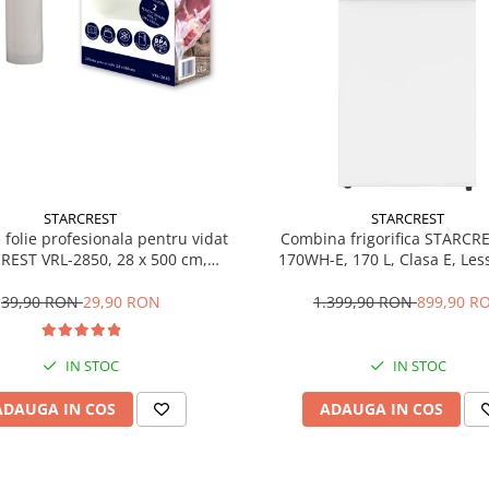
STARCREST
STARCREST
e folie profesionala pentru vidat
Combina frigorifica STARCR
REST VRL-2850, 28 x 500 cm,
170WH-E, 170 L, Clasa E, Less
ente, reutilizabile, sous vide,
Termostat reglabil, Ilumina
 in masina de spalat, fara BPA,
Picioare ajustabile, Usi revers
39,90 RON
29,90 RON
1.399,90 RON
899,90 R
transparent
151.8 cm, Alb
IN STOC
IN STOC
ADAUGA IN COS
ADAUGA IN COS