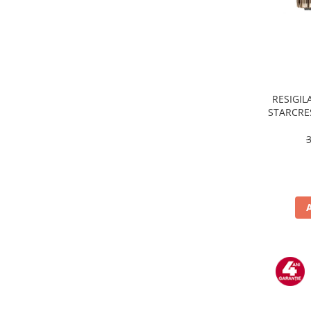
Masini de tocat
Mixere
Multicooker
Prăjitoare de pâine
Rasnite condimente
Razatoare
RESIGILA
STARCRES
Roboti de bucatarie
incluse,
Sandwich-maker
temper
Storcătoare
Aparate de cafea
Accesorii
Cafetiere
Espressoare
Râșnițe de cafea
Aparate de curatat bijuterii
Aparate de curățat cu aburi
Aparate de ingrijire tesaturi