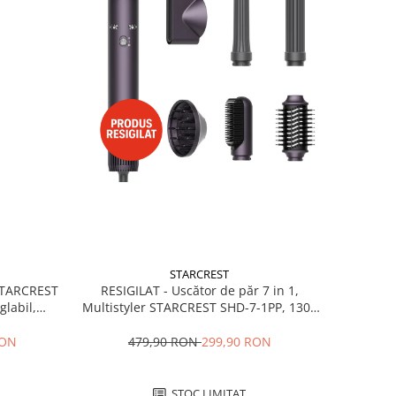
STARCREST
RESIGILAT - Uscător de păr 7 in 1,
 STARCREST
Multistyler STARCREST SHD-7-1PP, 1300
glabil,
W, 3 trepte de viteză, 3 trepte de
 Negru
temperatură, mov
479,90 RON
299,90 RON
RON
STOC LIMITAT