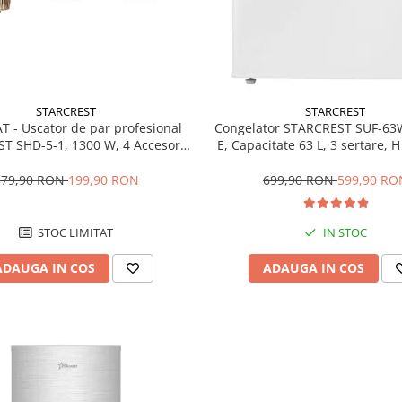
STARCREST
STARCREST
T - Uscator de par profesional
Congelator STARCREST SUF-63
T SHD-5-1, 1300 W, 4 Accesorii
E, Capacitate 63 L, 3 sertare, 
 3 Trepte de viteza, 3 Trepte de
Alb
atura, Buton de aer rece, Gri
379,90 RON
199,90 RON
699,90 RON
599,90 RO
STOC LIMITAT
IN STOC
ADAUGA IN COS
ADAUGA IN COS