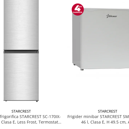
STARCREST
STARCREST
Frigider minibar STARCREST S
rigorifica STARCREST SC-170IX-
46 l, Clasa E, H 49.5 cm, 
, Clasa E, Less Frost, Termostat
, Iluminare LED, Suprafata Inox