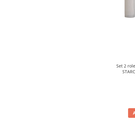
Preparare ceai si cafea
Aparate de spumat lapte
Espressoare
Preparare desert
accesori inghetata
Aparate de facut inghetata
Preparare paine
Masini de facut paine
Set 2 rol
Prajitoare de paine
STARC
rezist
Storcatoare
lavabile
Storcatoare
Tigai
TV, Electronice & Gaming
Accesorii & Periferice
Baterii si acumulatori
Aparate foto & accesorii