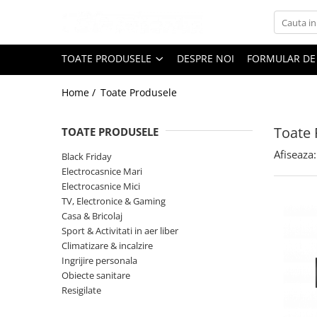
Toate Produsele
TOATE PRODUSELE
DESPRE NOI
FORMULAR DE
Black Friday
Home /
Toate Produsele
Electrocasnice Mari
Aparate frigorifice
Toate 
TOATE PRODUSELE
Aparat cuburi de gheata
Combine frigorifice
Afiseaza:
Black Friday
Congelatoare
Electrocasnice Mari
Electrocasnice Mici
Congelatoare verticale
TV, Electronice & Gaming
Frigidere
Casa & Bricolaj
Frigidere cu doua usi
Sport & Activitati in aer liber
Frigidere cu o usa
Climatizare & incalzire
Ingrijire personala
Lazi frigorifice
Obiecte sanitare
Minibaruri
Resigilate
Racitoare