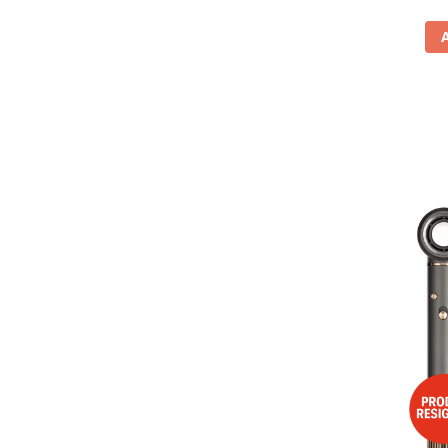
Vitrine pentru vinuri
Electrocasnice Mici
Accesorii aspiratoare
Aparate de bucatarie
Aparate de gatit cu aburi
Aparate de preparat desert
Aparate de vidat
Ascutitor cutite
Blendere
Cântare de bucătărie
Feliatoare
Fierbătoare
Friteuze
Grătare electrice
Masini de gheata
Masini de paine