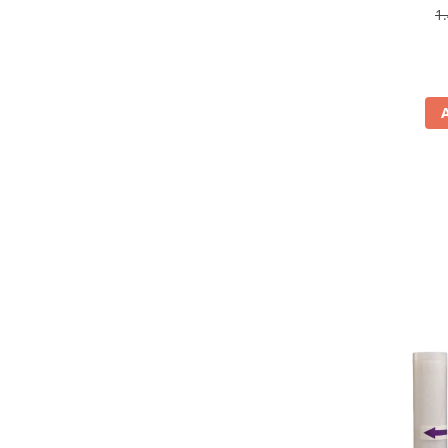
antiamp
1
Aspiratoare
rev
Mopuri electrice cu abur
Ingrijire personala
Cantare corporale
Ingrijire tesaturi
Statii de calcat
Masini de cusut
Ondulatoare
Perii de par electrice
Periute de dinti electrice
Pile electrice
Placi de indreptat parul
Plite
Preparare alimente
Masini de tocat