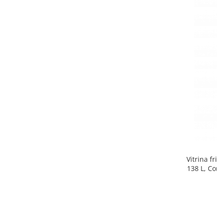
Side by side
Cuptoare cu microunde
Cuptoare cu microunde
Hote
Hote de bucatarie
Incorporabile
Aparate frigorifice incorporabile
Cuptoare cu microunde
incorporabile
Hote incorporabile
Plite incorporabile
Masini spalat vase
Vitrina f
Masini de spalat vase incorporabile
138 L, Co
Plite
Incorporabile
Plite standard
Vitrine frigorifice