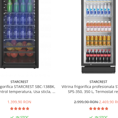
STARCREST
STARCREST
rigorifica STARCREST SBC-138BK,
Vitrina frigorifica profesionala
ntrol temperatura, Usa sticla, H
SPS-350, 350 L, Termostat re
125 cm, Negru
Iluminare LED, H 194.5 cm,
1.399,90 RON
2.999,90 RON
2.469,90 
IN STOC
IN STOC