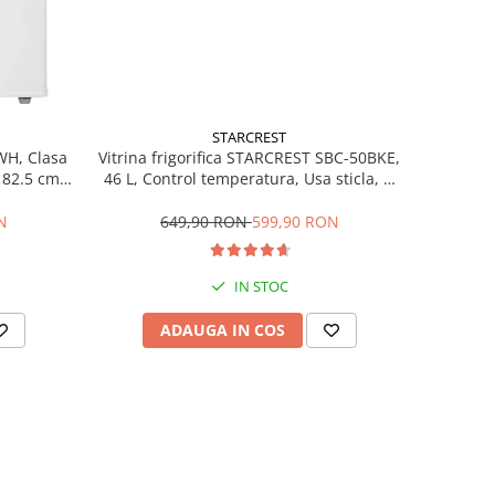
STARCREST
Vitrina frigorifica STARCREST SBC-50BKE,
WH, Clasa
46 L, Control temperatura, Usa sticla, H
H 82.5 cm,
48.8 cm, Negru
649,90 RON
599,90 RON
N
IN STOC
ADAUGA IN COS