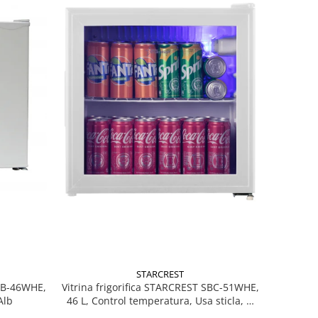
STARCREST
MB-46WHE,
Vitrina frigorifica STARCREST SBC-51WHE,
Alb
46 L, Control temperatura, Usa sticla, H
48.8 cm, Alb