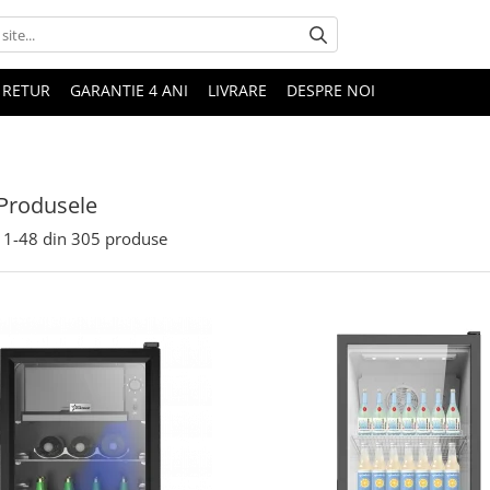
 RETUR
GARANTIE 4 ANI
LIVRARE
DESPRE NOI
Produsele
1-
48
din
305
produse