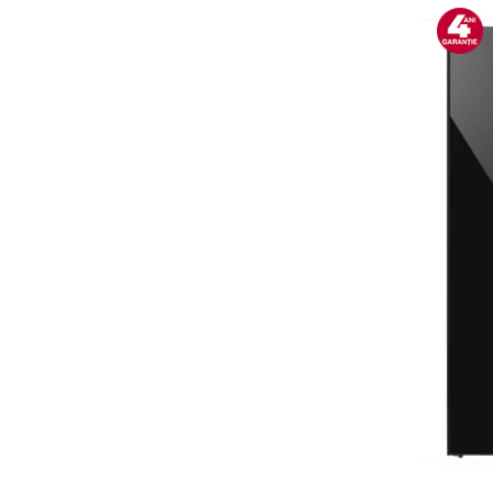
Alte accesorii foto & video
Aparate foto compacte
Aparate foto DSLR
Aparate foto Mirrorless
Carduri memorie
Obiective
Audio
Boxe portabile
Caști
MP3/MP4 playere
Radio
Sisteme audio
Soundbar
Auto
Accesorii electronice Auto
Compresoare auto
Auto-Moto