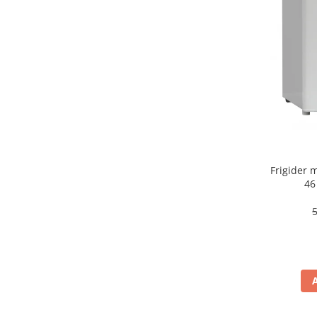
aparat de calcat vertical
Aparate de scame
Fiare de calcat
Statii de calcat
Aparate de masaj
Aparate de ras electrice
Aparate de tuns
Aparate faciale
Frigider
Aspiratoare
46
Aspiratoare de geamuri
Cuptoare cu microunde
Cuptoare electrice
Cântare corporale
Epilatoare
Ingrijire locuinta