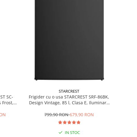
STARCREST
EST SC-
Frigider cu o usa STARCREST SRF-86BK,
 Frost,
Design Vintage, 85 l, Clasa E, Iluminare
re LED,
interioara, H 84 cm, Negru
ile, H 178
RON
799,90 RON
679,90 RON
IN STOC