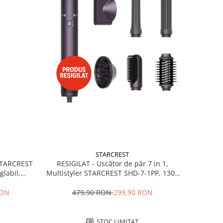
STARCREST
RESIGILAT - Uscător de păr 7 in 1,
 STARCREST
Multistyler STARCREST SHD-7-1PP, 1300
glabil,
W, 3 trepte de viteză, 3 trepte de
 Negru
temperatură, mov
479,90 RON
299,90 RON
RON
STOC LIMITAT