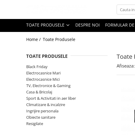
Toate Produsele
TOATE PRODUSELE
DESPRE NOI
FORMULAR DE
Black Friday
Home /
Toate Produsele
Electrocasnice Mari
Aparate frigorifice
Toate 
TOATE PRODUSELE
Aparat cuburi de gheata
Combine frigorifice
Afiseaza:
Black Friday
Congelatoare
Electrocasnice Mari
Electrocasnice Mici
Congelatoare verticale
TV, Electronice & Gaming
Frigidere
Casa & Bricolaj
Frigidere cu doua usi
Sport & Activitati in aer liber
Frigidere cu o usa
Climatizare & incalzire
Ingrijire personala
Lazi frigorifice
Obiecte sanitare
Minibaruri
Resigilate
Racitoare