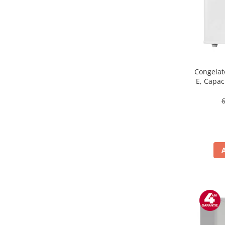
Masini de tocat
Mixere
Multicooker
Prăjitoare de pâine
Rasnite condimente
Razatoare
Congelat
E, Capaci
Roboti de bucatarie
Sandwich-maker
Storcătoare
Aparate de cafea
Accesorii
Cafetiere
Espressoare
Râșnițe de cafea
Aparate de curatat bijuterii
Aparate de curățat cu aburi
Aparate de ingrijire tesaturi