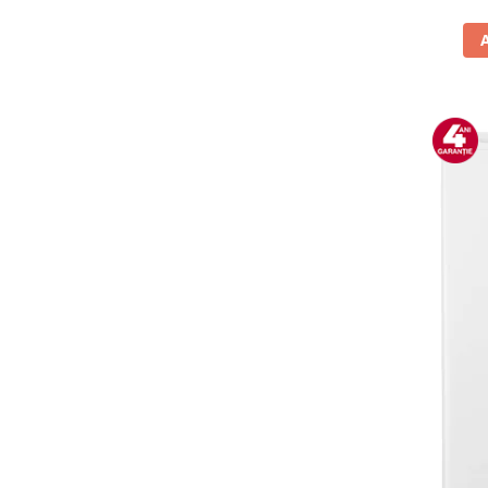
Vitrine pentru vinuri
Electrocasnice Mici
Accesorii aspiratoare
Aparate de bucatarie
Aparate de gatit cu aburi
Aparate de preparat desert
Aparate de vidat
Ascutitor cutite
Blendere
Cântare de bucătărie
Feliatoare
Fierbătoare
Friteuze
Grătare electrice
Masini de gheata
Masini de paine