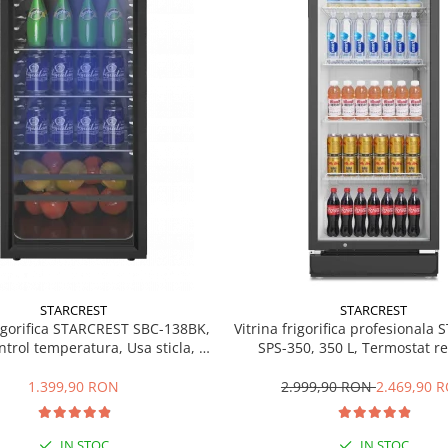
STARCREST
STARCREST
rigorifica STARCREST SBC-138BK,
Vitrina frigorifica profesionala
ntrol temperatura, Usa sticla, H
SPS-350, 350 L, Termostat re
125 cm, Negru
Iluminare LED, H 194.5 cm,
1.399,90 RON
2.999,90 RON
2.469,90 
IN STOC
IN STOC