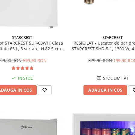
STARCREST
STARCREST
RESIGILAT - Uscator de par pr
or STARCREST SUF-63WH, Clasa
STARCREST SHD-5-1, 1300 W, 4 
tate 63 L, 3 sertare, H 82.5 cm,
incluse, 3 Trepte de viteza, 3 
Alb
temperatura, Buton de aer re
379,90 RON
199,90 RO
699,90 RON
599,90 RON
STOC LIMITAT
IN STOC
ADAUGA IN COS
ADAUGA IN COS