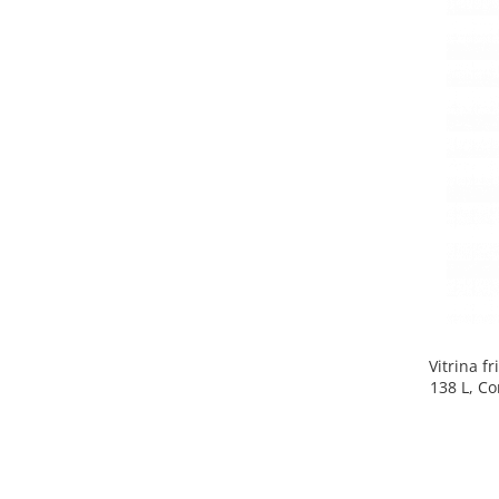
Side by side
Cuptoare cu microunde
Cuptoare cu microunde
Hote
Hote de bucatarie
Incorporabile
Aparate frigorifice incorporabile
Cuptoare cu microunde
incorporabile
Hote incorporabile
Plite incorporabile
Masini spalat vase
Vitrina f
Masini de spalat vase incorporabile
138 L, Co
Plite
Incorporabile
Plite standard
Vitrine frigorifice