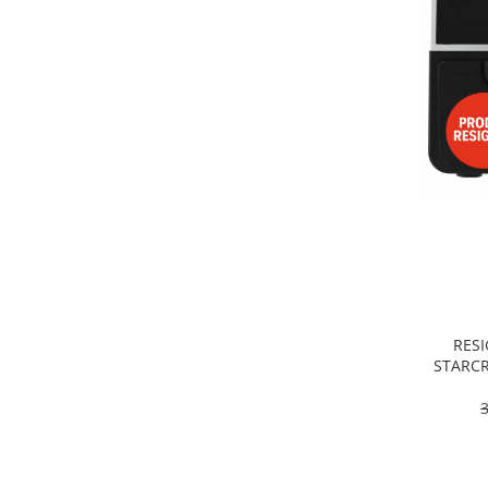
Alte accesorii foto & video
Aparate foto compacte
Aparate foto DSLR
Aparate foto Mirrorless
Carduri memorie
Obiective
Audio
Boxe portabile
Caști
MP3/MP4 playere
Radio
Sisteme audio
RESI
Soundbar
STARCR
Dublu, 9
Auto
pro
Accesorii electronice Auto
Compresoare auto
Auto-Moto