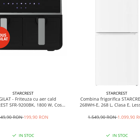
STARCREST
STARCREST
GILAT - Friteuza cu aer cald
Combina frigorifica STARCR
EST SFR-9200BK, 1800 W, Cos
268WH-E, 268 L, Clasa E, Less
 litri, Termostat 80 - 200 °C, 8
Termostat reglabil, Ilumina
grame predefinite, Negru
Picioare ajustabile, Usi reversib
349,90 RON
199,90 RON
1.549,90 RON
1.099,90 
cm, Alb
IN STOC
IN STOC