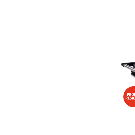
Aspiratoare
Mopuri electrice cu abur
Ingrijire personala
Cantare corporale
Ingrijire tesaturi
Statii de calcat
Masini de cusut
Ondulatoare
Perii de par electrice
Periute de dinti electrice
Pile electrice
Placi de indreptat parul
Plite
Preparare alimente
Masini de tocat