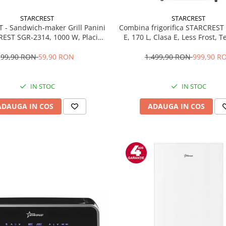
STARCREST
STARCREST
T - Sandwich-maker Grill Panini
Combina frigorifica STARCREST
EST SGR-2314, 1000 W, Placi
E, 170 L, Clasa E, Less Frost, 
te, Deschidere 180°, Suprafata
reglabil, Iluminare LED, Supra
 gatire 23 x 14 cm, Negru
antiamprenta, Picioare ajustab
99,90 RON
59,90 RON
1.499,90 RON
999,90 R
reversibile, H 151.8 cm, 
IN STOC
IN STOC
ADAUGA IN COS
ADAUGA IN COS