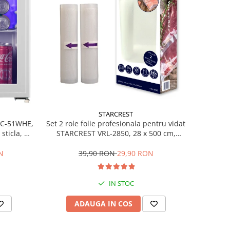
STARCREST
Set 2 role folie profesionala pentru vidat
SBC-51WHE,
STARCREST VRL-2850, 28 x 500 cm,
sticla, H
rezistente, reutilizabile, sous vide,
lavabile in masina de spalat, fara BPA,
39,90 RON
29,90 RON
N
transparent
IN STOC
ADAUGA IN COS