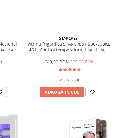
STARCREST
ofesional
Vitrina frigorifica STARCREST SBC-50BKE,
Accesorii
46 L, Control temperatura, Usa sticla, H
Trepte de
48.8 cm, Negru
ce, Gri
N
649,90 RON
599,90 RON
IN STOC
ADAUGA IN COS