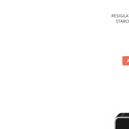
Preparare ceai si cafea
Aparate de spumat lapte
RESIGILA
Espressoare
STARCR
nonaderen
Preparare desert
de
accesori inghetata
Aparate de facut inghetata
Preparare paine
Masini de facut paine
Prajitoare de paine
Storcatoare
Storcatoare
Tigai
TV, Electronice & Gaming
Accesorii & Periferice
Baterii si acumulatori
Aparate foto & accesorii