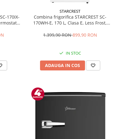
STARCREST
 SC-170IX-
Combina frigorifica STARCREST SC-
Termostat
170WH-E, 170 L, Clasa E, Less Frost,
fata Inox
Termostat reglabil, Iluminare LED,
ile, Usi
Picioare ajustabile, Usi reversibile, H
ON
1.399,90 RON
899,90 RON
Inox
151.8 cm, Alb
IN STOC
ADAUGA IN COS