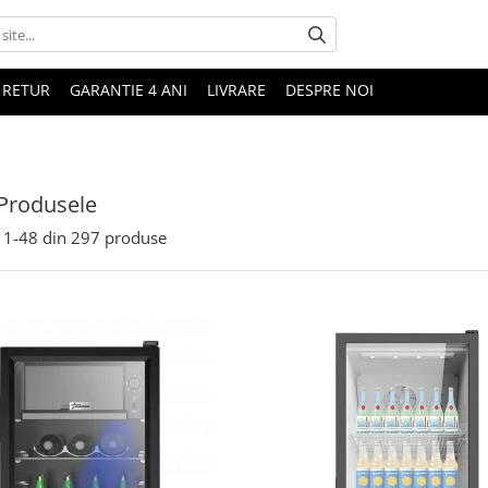
 RETUR
GARANTIE 4 ANI
LIVRARE
DESPRE NOI
Produsele
1-
48
din
297
produse