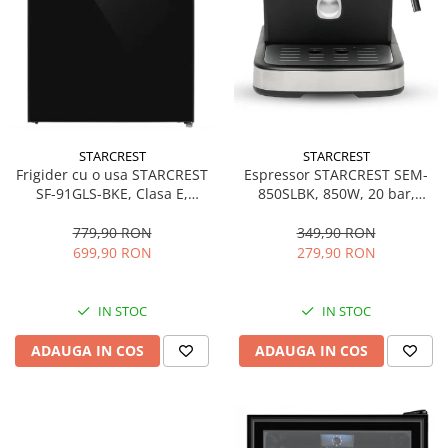
STARCREST
STARCREST
Espressor STARCREST SEM-
Frigider cu o usa STARCREST
850SLBK, 850W, 20 bar,
SF-91GLS-BKE, Clasa E,
rezervor detasabil 1.5L,
Capacitate 91L, Iluminare
dispozitiv spumare, filtru
interioara, H 83 cm, Sticla
349,90 RON
779,90 RON
dublu din inox, Negru/Inox
Neagra
279,90 RON
699,90 RON
IN STOC
IN STOC
ADAUGA IN COS
ADAUGA IN COS