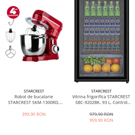
STARCREST
STARCREST
Robot de bucatarie
Vitrina frigorifica STARCREST
STARCREST SKM-1300RD,
SBC-9202BK, 93 L, Control
1300W, Bol 5.2 L Inox, 4
temperatura, Usa sticla, H
Accesorii, 10 Viteze + Pulse,
83.2 cm, Negru
399,90 RON
979,90 RON
Angrenaje metalice, Rosu
959,90 RON