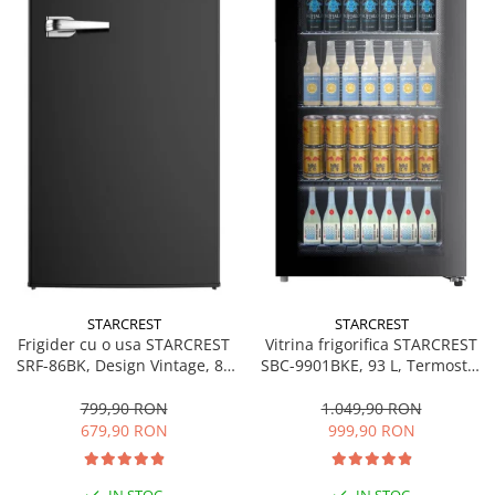
STARCREST
STARCREST
Frigider cu o usa STARCREST
Vitrina frigorifica STARCREST
SRF-86BK, Design Vintage, 85
SBC-9901BKE, 93 L, Termostat
l, Clasa E, Iluminare
reglabil, Iluminare LED, Usa
interioara, H 84 cm, Negru
sticla, H 84.5 cm, Negru
799,90 RON
1.049,90 RON
679,90 RON
999,90 RON