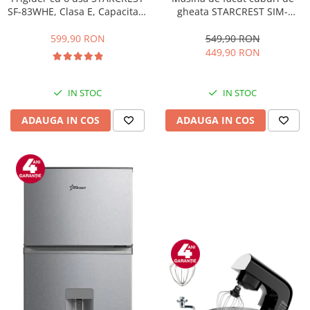
gheata STARCREST SIM-
SF-83WHE, Clasa E, Capacitate
1201IX, Capacitate 12Kg/24h,
83L, Iluminare interioara,
Doua dimensiuni pentru
Compartiment gheata, H 85
549,90 RON
599,90 RON
cuburi, Rezervor apa 1.3 l,
cm, Alb
449,90 RON
Inox
IN STOC
IN STOC
ADAUGA IN COS
ADAUGA IN COS