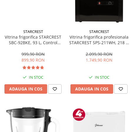
STARCREST
STARCREST
Vitrina frigorifica STARCREST
Vitrina frigorifica profesionala
SBC-92BKE, 93 L, Control
STARCREST SPS-211WH, 218 L,
temperatura, Usa sticla, H
Termostat reglabil, Iluminare
83.2 cm, Negru
LED, H 141 cm, Negru
999,90 RON
2.099,90 RON
899,90 RON
1.749,90 RON
IN STOC
IN STOC
ADAUGA IN COS
ADAUGA IN COS