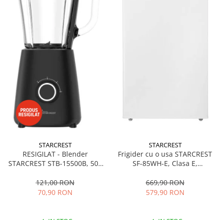
STARCREST
STARCREST
RESIGILAT - Blender
Frigider cu o usa STARCREST
STARCREST STB-15500B, 500
SF-85WH-E, Clasa E,
W, 1.5 l, 2 viteze + functie
Capacitate 85L, Iluminare
Pulse, Negru
interioara, Compartiment
121,00 RON
669,90 RON
gheata, H 82 cm, Alb
70,90 RON
579,90 RON