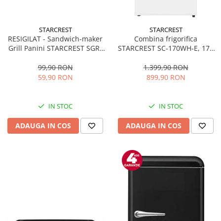
STARCREST
STARCREST
RESIGILAT - Sandwich-maker
Combina frigorifica
Grill Panini STARCREST SGR-
STARCREST SC-170WH-E, 170
2314, 1000 W, Placi
L, Clasa E, Less Frost,
nonaderente, Deschidere
Termostat reglabil, Iluminare
99,90 RON
1.399,90 RON
180°, Suprafata de gatire 23 x
LED, Picioare ajustabile, Usi
59,90 RON
899,90 RON
14 cm, Negru
reversibile, H 151.8 cm, Alb
IN STOC
IN STOC
ADAUGA IN COS
ADAUGA IN COS