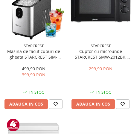
STARCREST
STARCREST
Masina de facut cuburi de
Cuptor cu microunde
gheata STARCREST SIM-
STARCREST SMW-2012BK,
1125IX, Capacitate 11-
700W, Capacitate 20 L, Control
12Kg/24h, Cos gheata
mecanic, 6 Trepte de putere,
499,90 RON
299,90 RON
detasabil, Rezervor apa 0.8 l,
Negru
399,90 RON
Inox
IN STOC
IN STOC
ADAUGA IN COS
ADAUGA IN COS