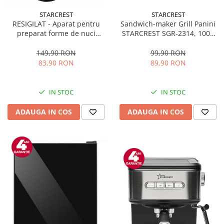
STARCREST
STARCREST
Sandwich-maker Grill Panini
RESIGILAT - Aparat pentru
STARCREST SGR-2314, 1000
preparat forme de nuci
W, Placi nonaderente,
STARCREST SNM-4024BX, 24
Deschidere 180°, Suprafata
forme, 1400W, Indicator
99,90 RON
149,90 RON
de gatire 23 x 14 cm, Negru
luminos, Placi antiaderente,
89,90 RON
83,90 RON
Negru/Inox
IN STOC
IN STOC
ADAUGA IN COS
ADAUGA IN COS