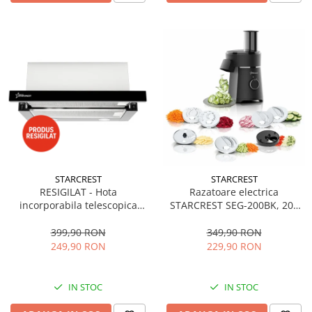
STARCREST
STARCREST
RESIGILAT - Hota
Razatoare electrica
incorporabila telescopica
STARCREST SEG-200BK, 200
STARCREST STH-550BK,
W, 7 moduri de taiere, Negru
Putere de absorbtie 550 m3/h,
399,90 RON
349,90 RON
1 Motor, 2 Trepte putere, 60
249,90 RON
229,90 RON
cm, Negru
IN STOC
IN STOC