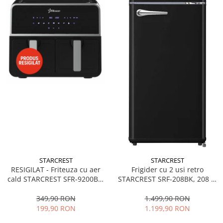
STARCREST
STARCREST
RESIGILAT - Friteuza cu aer
Frigider cu 2 usi retro
cald STARCREST SFR-9200BK,
STARCREST SRF-208BK, 208 L,
1800 W, Cos Dublu, 9 litri,
Clasa E, Design Vintage,
Termostat 80 - 200 °C, 8
Iluminare LED, Termostat
349,90 RON
1.499,90 RON
programe predefinite, Negru
Reglabil, H 147 cm, Negru
199,90 RON
1.199,90 RON