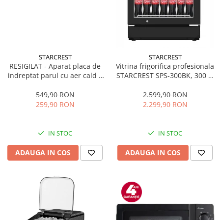
STARCREST
STARCREST
RESIGILAT - Aparat placa de
Vitrina frigorifica profesionala
indreptat parul cu aer cald 2
STARCREST SPS-300BK, 300 L,
in 1 STARCREST SHS-1300PK,
Termostat reglabil, Iluminare
1300 W, Uscare si indreptare,
LED, H 169.5 cm, Negru
549,90 RON
2.599,90 RON
Afisaj LCD, Tehnologie cu ioni
259,90 RON
2.299,90 RON
negativi, 5 Moduri de
temperatura, 3 Viteze, Roz
IN STOC
IN STOC
ADAUGA IN COS
ADAUGA IN COS