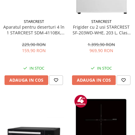
STARCREST
STARCREST
Aparatul pentru deserturi 4 în
Frigider cu 2 usi STARCREST
1 STARCREST SDM-4110BX,
SF-203WD-WHE, 203 L, Clasa
800W, placi detasabile cu
E, Dozator Apa, Iluminare LED,
invelis ceramic pentru vafe,
Termostat Ajustabil, Usi
229,90 RON
1.399,90 RON
nuci, gogosi si smile
reversibile, H 145 cm, Alb
159,90 RON
969,90 RON
sandwich, negru
IN STOC
IN STOC
ADAUGA IN COS
ADAUGA IN COS