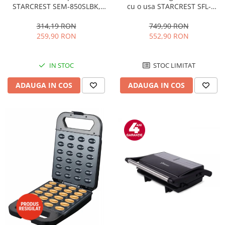
STARCREST SEM-850SLBK,
cu o usa STARCREST SFL-
850W, 20 bar, rezervor
92WHE, Clasa E, Capacitate
detasabil 1.5L, dispozitiv
92L, Iluminare interioara,H 83
314,19 RON
749,90 RON
spumare, filtru dublu din
cm, Alb
259,90 RON
552,90 RON
inox, Negru/Inox
IN STOC
STOC LIMITAT
ADAUGA IN COS
ADAUGA IN COS