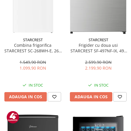
STARCREST
STARCREST
Combina frigorifica
Frigider cu doua usi
STARCREST SC-268WH-E, 268
STARCREST SF-497NF-IX, 497
L, Clasa E, Less Frost,
L, Full NoFrost, Compresor
Termostat reglabil, Iluminare
Inverter, Clasa E, Display,
1.549,90 RON
2.599,90 RON
LED, Picioare ajustabile, Usi
Functie super racire, Blocare
1.099,90 RON
2.199,90 RON
reversibile, H 178 cm, Alb
acces copii, H 175 cm, Inox
IN STOC
IN STOC
ADAUGA IN COS
ADAUGA IN COS