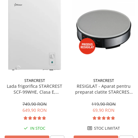
STARCREST
STARCREST
Lada frigorifica STARCREST
RESIGILAT - Aparat pentru
SCF-99WHE, Clasa E,
preparat clatite STARCREST
Capacitate 99L, Sistem
SCM-3212, 1200W, Placa cu
convertibil - functie frigider,
invelis ceramic antiaderent,
749,90 RON
119,90 RON
Termostat reglabil, Alb
30 cm, Inox / Negru
649,90 RON
69,90 RON
IN STOC
STOC LIMITAT