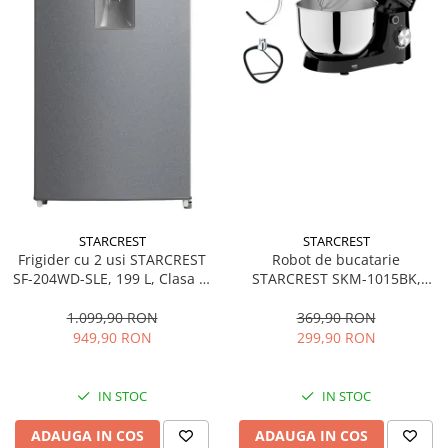
STARCREST
STARCREST
Frigider cu 2 usi STARCREST
Robot de bucatarie
SF-204WD-SLE, 199 L, Clasa E,
STARCREST SKM-1015BK,
Dozator Apa, Iluminare LED,
1500 W, Bol 4.5 L Inox, 5
Termostat Ajustabil, Usi
Accesorii, 10 Viteze + Pulse,
1.099,90 RON
369,90 RON
reversibile, H 143 cm, Argintiu
Negru
949,90 RON
299,90 RON
IN STOC
IN STOC
ADAUGA IN COS
ADAUGA IN COS