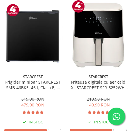
STARCREST
STARCREST
Frigider minibar STARCREST
Friteuza digitala cu aer cald
SMB-46BKE, 46 l, Clasa E, H
XL STARCREST SFR-5252WH,
49.5 cm, Negru
1450 W, 5 Litri, Termostat 80 -
200 °C, 8 programe
519,90 RON
219,90 RON
predefinite, Alb
479,90 RON
149,90 RON
IN STOC
IN STOC