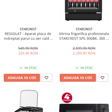
STARCREST
STARCREST
RESIGILAT - Aparat placa de
Vitrina frigorifica profesionala
indreptat parul cu aer cald 2
STARCREST SPS-300BK, 300 L,
in 1 STARCREST SHS-1300PK,
Termostat reglabil, Iluminare
1300 W, Uscare si indreptare,
LED, H 169.5 cm, Negru
549,90 RON
2.599,90 RON
Afisaj LCD, Tehnologie cu ioni
259,90 RON
2.299,90 RON
negativi, 5 Moduri de
temperatura, 3 Viteze, Roz
IN STOC
IN STOC
ADAUGA IN COS
ADAUGA IN COS