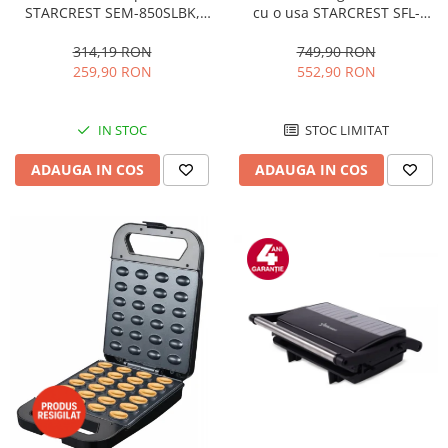
STARCREST SEM-850SLBK,
cu o usa STARCREST SFL-
850W, 20 bar, rezervor
92WHE, Clasa E, Capacitate
detasabil 1.5L, dispozitiv
92L, Iluminare interioara,H 83
314,19 RON
749,90 RON
spumare, filtru dublu din
cm, Alb
259,90 RON
552,90 RON
inox, Negru/Inox
IN STOC
STOC LIMITAT
ADAUGA IN COS
ADAUGA IN COS