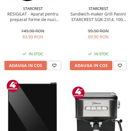
STARCREST
STARCREST
Sandwich-maker Grill Panini
RESIGILAT - Aparat pentru
STARCREST SGR-2314, 1000
preparat forme de nuci
W, Placi nonaderente,
STARCREST SNM-4024BX, 24
Deschidere 180°, Suprafata
forme, 1400W, Indicator
99,90 RON
149,90 RON
de gatire 23 x 14 cm, Negru
luminos, Placi antiaderente,
89,90 RON
83,90 RON
Negru/Inox
IN STOC
IN STOC
ADAUGA IN COS
ADAUGA IN COS