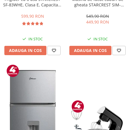
gheata STARCREST SIM-
SF-83WHE, Clasa E, Capacitate
1201IX, Capacitate 12Kg/24h,
83L, Iluminare interioara,
Doua dimensiuni pentru
Compartiment gheata, H 85
549,90 RON
599,90 RON
cuburi, Rezervor apa 1.3 l,
cm, Alb
449,90 RON
Inox
IN STOC
IN STOC
ADAUGA IN COS
ADAUGA IN COS