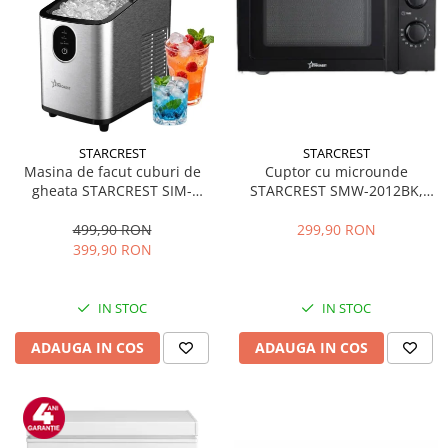
STARCREST
STARCREST
Masina de facut cuburi de
Cuptor cu microunde
gheata STARCREST SIM-
STARCREST SMW-2012BK,
1125IX, Capacitate 11-
700W, Capacitate 20 L, Control
12Kg/24h, Cos gheata
mecanic, 6 Trepte de putere,
499,90 RON
299,90 RON
detasabil, Rezervor apa 0.8 l,
Negru
399,90 RON
Inox
IN STOC
IN STOC
ADAUGA IN COS
ADAUGA IN COS