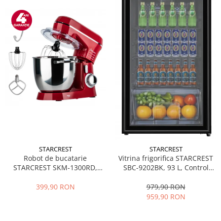
STARCREST
STARCREST
Robot de bucatarie
Vitrina frigorifica STARCREST
STARCREST SKM-1300RD,
SBC-9202BK, 93 L, Control
1300W, Bol 5.2 L Inox, 4
temperatura, Usa sticla, H
Accesorii, 10 Viteze + Pulse,
83.2 cm, Negru
399,90 RON
979,90 RON
Angrenaje metalice, Rosu
959,90 RON