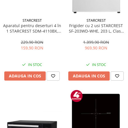
STARCREST
STARCREST
Aparatul pentru deserturi 4 în
Frigider cu 2 usi STARCREST
1 STARCREST SDM-4110BX,
SF-203WD-WHE, 203 L, Clasa
800W, placi detasabile cu
E, Dozator Apa, Iluminare LED,
invelis ceramic pentru vafe,
Termostat Ajustabil, Usi
229,90 RON
1.399,90 RON
nuci, gogosi si smile
reversibile, H 145 cm, Alb
159,90 RON
969,90 RON
sandwich, negru
IN STOC
IN STOC
ADAUGA IN COS
ADAUGA IN COS