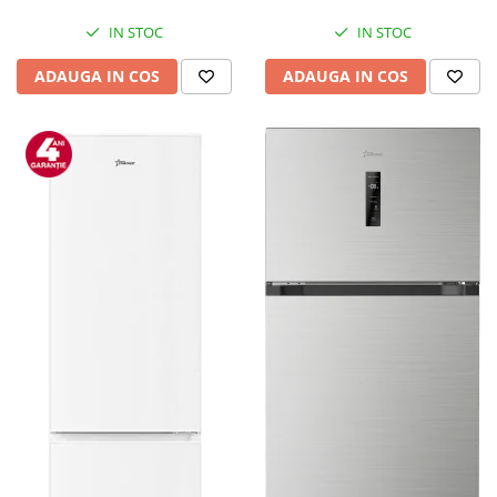
Mediaplayere
Sisteme audio
IN STOC
IN STOC
Imprimante & Scannere
ADAUGA IN COS
ADAUGA IN COS
Monitoare
Playere, Boxe & Casti
Radio cu ceas & portabile
Radio
Televizoare & accesorii
Accesorii smart TV
Suporturi TV / Monitor
Televizoare
Videoproiectoare & Accesorii
Accesorii videoproiectoare
Ecrane de proiectie
Tabla interactiva
Videoproiectoare
Casa & Bricolaj