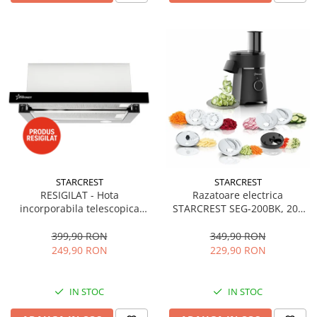
STARCREST
STARCREST
RESIGILAT - Hota
Razatoare electrica
incorporabila telescopica
STARCREST SEG-200BK, 200
STARCREST STH-550BK,
W, 7 moduri de taiere, Negru
Putere de absorbtie 550 m3/h,
399,90 RON
349,90 RON
1 Motor, 2 Trepte putere, 60
249,90 RON
229,90 RON
cm, Negru
IN STOC
IN STOC