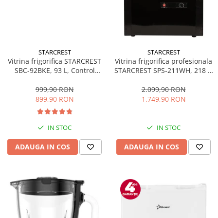
STARCREST
STARCREST
Vitrina frigorifica STARCREST
Vitrina frigorifica profesionala
SBC-92BKE, 93 L, Control
STARCREST SPS-211WH, 218 L,
temperatura, Usa sticla, H
Termostat reglabil, Iluminare
83.2 cm, Negru
LED, H 141 cm, Negru
999,90 RON
2.099,90 RON
899,90 RON
1.749,90 RON
IN STOC
IN STOC
ADAUGA IN COS
ADAUGA IN COS