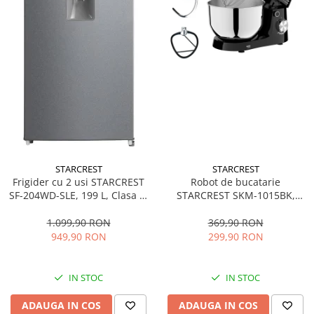
STARCREST
STARCREST
Frigider cu 2 usi STARCREST
Robot de bucatarie
SF-204WD-SLE, 199 L, Clasa E,
STARCREST SKM-1015BK,
Dozator Apa, Iluminare LED,
1500 W, Bol 4.5 L Inox, 5
Termostat Ajustabil, Usi
Accesorii, 10 Viteze + Pulse,
1.099,90 RON
369,90 RON
reversibile, H 143 cm, Argintiu
Negru
949,90 RON
299,90 RON
IN STOC
IN STOC
ADAUGA IN COS
ADAUGA IN COS