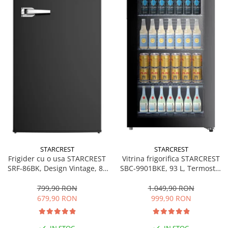
personala
Uscatoare de par
Obiecte sanitare
Accesorii
Alte obiecte sanitare
Resigilate
STARCREST
STARCREST
Frigider cu o usa STARCREST
Vitrina frigorifica STARCREST
SRF-86BK, Design Vintage, 85
SBC-9901BKE, 93 L, Termostat
l, Clasa E, Iluminare
reglabil, Iluminare LED, Usa
interioara, H 84 cm, Negru
sticla, H 84.5 cm, Negru
799,90 RON
1.049,90 RON
679,90 RON
999,90 RON