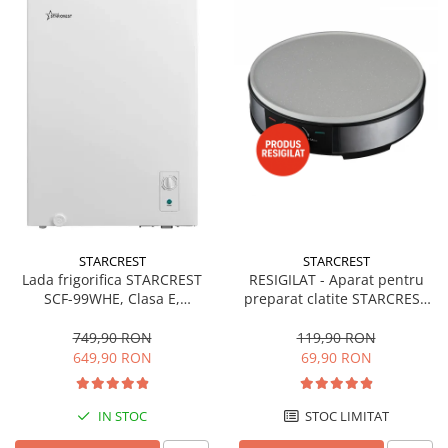
STARCREST
STARCREST
Lada frigorifica STARCREST
RESIGILAT - Aparat pentru
SCF-99WHE, Clasa E,
preparat clatite STARCREST
Capacitate 99L, Sistem
SCM-3212, 1200W, Placa cu
convertibil - functie frigider,
invelis ceramic antiaderent,
749,90 RON
119,90 RON
Termostat reglabil, Alb
30 cm, Inox / Negru
649,90 RON
69,90 RON
IN STOC
STOC LIMITAT