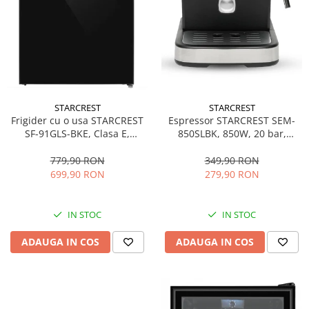
STARCREST
STARCREST
Espressor STARCREST SEM-
Frigider cu o usa STARCREST
850SLBK, 850W, 20 bar,
SF-91GLS-BKE, Clasa E,
rezervor detasabil 1.5L,
Capacitate 91L, Iluminare
dispozitiv spumare, filtru
interioara, H 83 cm, Sticla
349,90 RON
779,90 RON
dublu din inox, Negru/Inox
Neagra
279,90 RON
699,90 RON
IN STOC
IN STOC
ADAUGA IN COS
ADAUGA IN COS