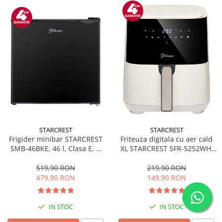
STARCREST
STARCREST
Frigider minibar STARCREST
Friteuza digitala cu aer cald
SMB-46BKE, 46 l, Clasa E, H
XL STARCREST SFR-5252WH,
49.5 cm, Negru
1450 W, 5 Litri, Termostat 80 -
200 °C, 8 programe
519,90 RON
219,90 RON
predefinite, Alb
479,90 RON
149,90 RON
IN STOC
IN STOC