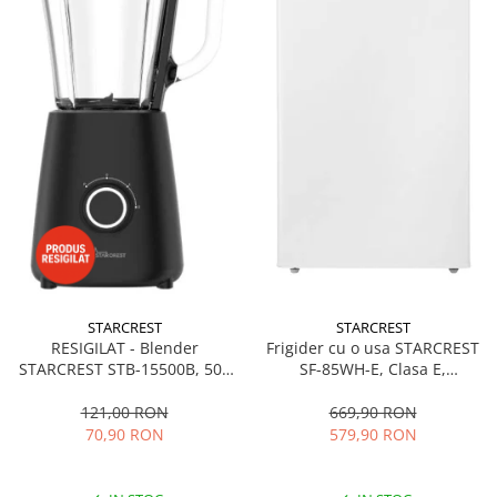
STARCREST
STARCREST
RESIGILAT - Blender
Frigider cu o usa STARCREST
STARCREST STB-15500B, 500
SF-85WH-E, Clasa E,
W, 1.5 l, 2 viteze + functie
Capacitate 85L, Iluminare
Pulse, Negru
interioara, Compartiment
121,00 RON
669,90 RON
gheata, H 82 cm, Alb
70,90 RON
579,90 RON