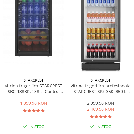
Side by side
Cuptoare cu microunde
Cuptoare cu microunde
Hote
Hote de bucatarie
Incorporabile
Aparate frigorifice incorporabile
Cuptoare cu microunde
incorporabile
Hote incorporabile
STARCREST
STARCREST
Plite incorporabile
Vitrina frigorifica STARCREST
Vitrina frigorifica profesionala
Masini spalat vase
SBC-138BK, 138 L, Control
STARCREST SPS-350, 350 L,
temperatura, Usa sticla, H 125
Termostat reglabil, Iluminare
Masini de spalat vase incorporabile
cm, Negru
LED, H 194.5 cm, Negru
1.399,90 RON
2.999,90 RON
Plite
2.469,90 RON
Incorporabile
Plite standard
IN STOC
IN STOC
Vitrine frigorifice