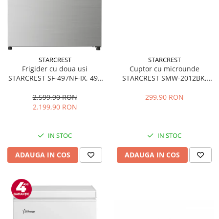
STARCREST
STARCREST
Frigider cu doua usi
Cuptor cu microunde
STARCREST SF-497NF-IX, 497
STARCREST SMW-2012BK,
L, Full NoFrost, Compresor
700W, Capacitate 20 L, Control
Inverter, Clasa E, Display,
mecanic, 6 Trepte de putere,
2.599,90 RON
299,90 RON
Functie super racire, Blocare
Negru
2.199,90 RON
acces copii, H 175 cm, Inox
IN STOC
IN STOC
ADAUGA IN COS
ADAUGA IN COS