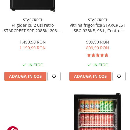
STARCREST
STARCREST
Frigider cu 2 usi retro
Vitrina frigorifica STARCREST
STARCREST SRF-208BK, 208 L,
SBC-92BKE, 93 L, Control
Clasa E, Design Vintage,
temperatura, Usa sticla, H
Iluminare LED, Termostat
83.2 cm, Negru
1.499,90 RON
999,90 RON
Reglabil, H 147 cm, Negru
1.199,90 RON
899,90 RON
IN STOC
IN STOC
ADAUGA IN COS
ADAUGA IN COS