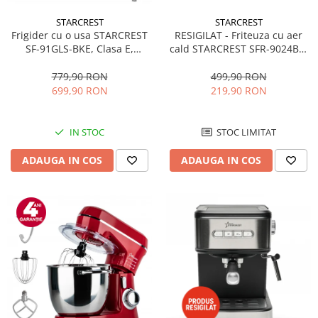
STARCREST
STARCREST
RESIGILAT - Friteuza cu aer
Frigider cu o usa STARCREST
cald STARCREST SFR-9024BK,
SF-91GLS-BKE, Clasa E,
2400 W, Cos Dublu, 9 litri,
Capacitate 91L, Iluminare
Termostat 80 - 200 °C, 12
interioara, H 83 cm, Sticla
499,90 RON
779,90 RON
programe, Negru
Neagra
219,90 RON
699,90 RON
STOC LIMITAT
IN STOC
ADAUGA IN COS
ADAUGA IN COS