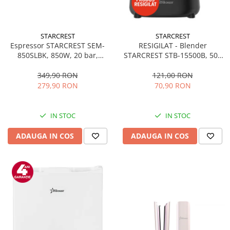
STARCREST
STARCREST
Espressor STARCREST SEM-
RESIGILAT - Blender
850SLBK, 850W, 20 bar,
STARCREST STB-15500B, 500
rezervor detasabil 1.5L,
W, 1.5 l, 2 viteze + functie
dispozitiv spumare, filtru
Pulse, Negru
349,90 RON
121,00 RON
dublu din inox, Negru/Inox
279,90 RON
70,90 RON
IN STOC
IN STOC
ADAUGA IN COS
ADAUGA IN COS