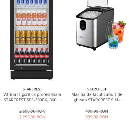
STARCREST
STARCREST
Vitrina frigorifica profesionala
Masina de facut cuburi de
STARCREST SPS-300BK, 300 L,
gheata STARCREST SIM-
Termostat reglabil, Iluminare
1125IX, Capacitate 11-
LED, H 169.5 cm, Negru
12Kg/24h, Cos gheata
2.599,90 RON
499,90 RON
detasabil, Rezervor apa 0.8 l,
2.299,90 RON
399,90 RON
Inox