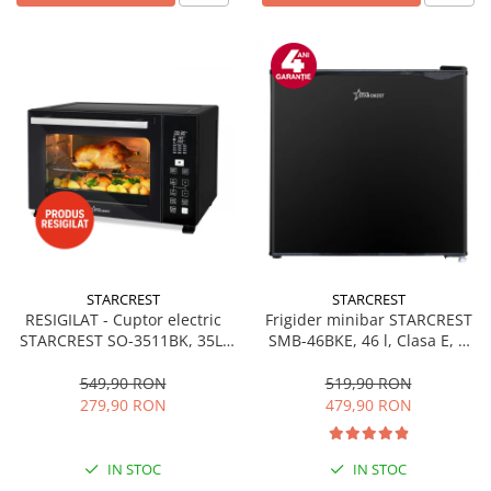
STARCREST
STARCREST
RESIGILAT - Cuptor electric
Frigider minibar STARCREST
STARCREST SO-3511BK, 35L,
SMB-46BKE, 46 l, Clasa E, H
1500W, Rotisor, Convectie, 12
49.5 cm, Negru
Programe predefinite,
549,90 RON
519,90 RON
Interfata digitala, Negru
279,90 RON
479,90 RON
IN STOC
IN STOC