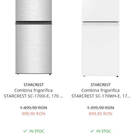
STARCREST
STARCREST
Combina frigorifica
Combina frigorifica
STARCREST SC-170IX-E, 170 L,
STARCREST SC-170WH-E, 170
Clasa E, Less Frost, Termostat
L, Clasa E, Less Frost,
reglabil, Iluminare LED,
Termostat reglabil, Iluminare
1.499,90 RON
1.399,90 RON
Suprafata Inox antiamprenta,
LED, Picioare ajustabile, Usi
999,90 RON
899,90 RON
Picioare ajustabile, Usi
reversibile, H 151.8 cm, Alb
reversibile, H 151.8 cm, Inox
IN STOC
IN STOC