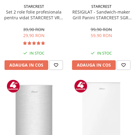
STARCREST
STARCREST
Set 2 role folie profesionala
RESIGILAT - Sandwich-maker
pentru vidat STARCREST VRL-
Grill Panini STARCREST SGR-
2850, 28 x 500 cm, rezistente,
2314, 1000 W, Placi
reutilizabile, sous vide,
nonaderente, Deschidere
39,90 RON
99,90 RON
lavabile in masina de spalat,
180°, Suprafata de gatire 23 x
29,90 RON
59,90 RON
fara BPA, transparent
14 cm, Negru
IN STOC
IN STOC
ADAUGA IN COS
ADAUGA IN COS