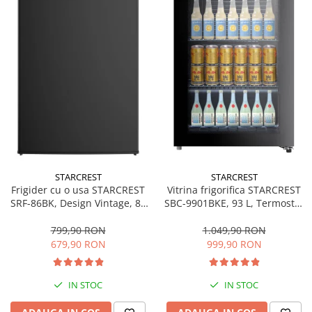
STARCREST
STARCREST
Frigider cu o usa STARCREST
Vitrina frigorifica STARCREST
SRF-86BK, Design Vintage, 85
SBC-9901BKE, 93 L, Termostat
l, Clasa E, Iluminare
reglabil, Iluminare LED, Usa
interioara, H 84 cm, Negru
sticla, H 84.5 cm, Negru
799,90 RON
1.049,90 RON
679,90 RON
999,90 RON
IN STOC
IN STOC