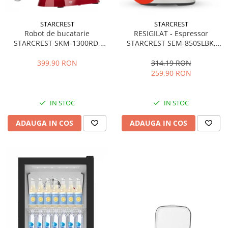
STARCREST
STARCREST
Robot de bucatarie
RESIGILAT - Espressor
STARCREST SKM-1300RD,
STARCREST SEM-850SLBK,
1300W, Bol 5.2 L Inox, 4
850W, 20 bar, rezervor
Accesorii, 10 Viteze + Pulse,
detasabil 1.5L, dispozitiv
399,90 RON
314,19 RON
Angrenaje metalice, Rosu
spumare, filtru dublu din
259,90 RON
inox, Negru/Inox
IN STOC
IN STOC
ADAUGA IN COS
ADAUGA IN COS