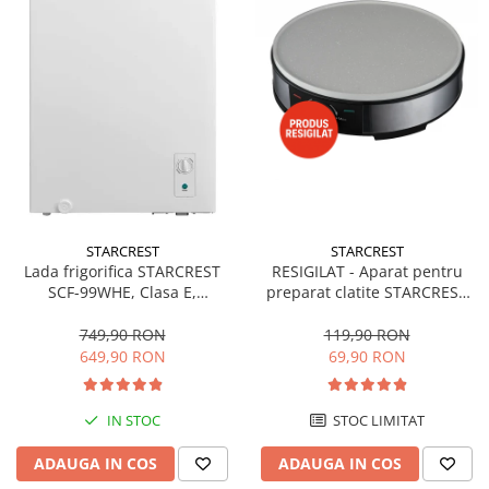
STARCREST
STARCREST
Lada frigorifica STARCREST
RESIGILAT - Aparat pentru
SCF-99WHE, Clasa E,
preparat clatite STARCREST
Capacitate 99L, Sistem
SCM-3212, 1200W, Placa cu
convertibil - functie frigider,
invelis ceramic antiaderent,
749,90 RON
119,90 RON
Termostat reglabil, Alb
30 cm, Inox / Negru
649,90 RON
69,90 RON
IN STOC
STOC LIMITAT
ADAUGA IN COS
ADAUGA IN COS