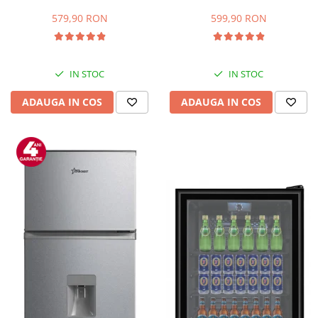
Capacitate 66 L, H 63 cm, Alb
83L, Iluminare interioara,
Compartiment gheata, H 85
579,90 RON
599,90 RON
cm, Alb
IN STOC
IN STOC
ADAUGA IN COS
ADAUGA IN COS