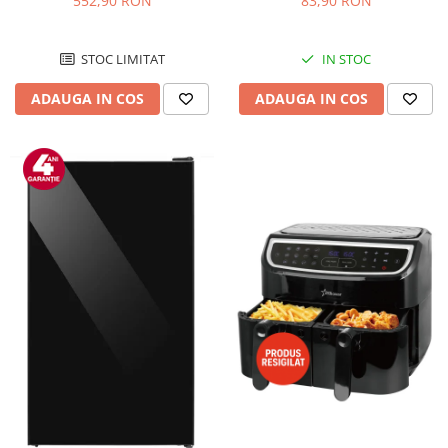
552,90 RON
83,90 RON
Negru/Inox
STOC LIMITAT
IN STOC
ADAUGA IN COS
ADAUGA IN COS