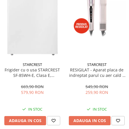
STARCREST
STARCREST
Frigider cu o usa STARCREST
RESIGILAT - Aparat placa de
SF-85WH-E, Clasa E,
indreptat parul cu aer cald 2
Capacitate 85L, Iluminare
in 1 STARCREST SHS-1300PK,
interioara, Compartiment
1300 W, Uscare si indreptare,
669,90 RON
549,90 RON
gheata, H 82 cm, Alb
Afisaj LCD, Tehnologie cu ioni
579,90 RON
259,90 RON
negativi, 5 Moduri de
temperatura, 3 Viteze, Roz
IN STOC
IN STOC
ADAUGA IN COS
ADAUGA IN COS