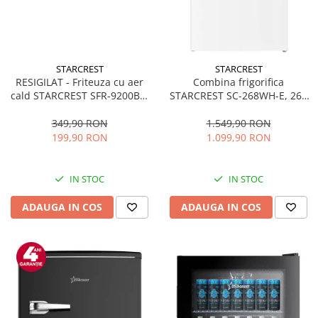
STARCREST
STARCREST
RESIGILAT - Friteuza cu aer
Combina frigorifica
cald STARCREST SFR-9200BK,
STARCREST SC-268WH-E, 268
1800 W, Cos Dublu, 9 litri,
L, Clasa E, Less Frost,
Termostat 80 - 200 °C, 8
Termostat reglabil, Iluminare
349,90 RON
1.549,90 RON
programe predefinite, Negru
LED, Picioare ajustabile, Usi
199,90 RON
1.099,90 RON
reversibile, H 178 cm, Alb
IN STOC
IN STOC
ADAUGA IN COS
ADAUGA IN COS