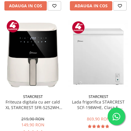
ADAUGA IN COS
ADAUGA IN COS
STARCREST
STARCREST
Friteuza digitala cu aer cald
Lada frigorifica STARCREST
XL STARCREST SFR-5252WH,
SCF-198WHE, Clasa E,
1450 W, 5 Litri, Termostat 80 -
Capacitate 198L, Sistem
200 °C, 8 programe
convertibil - functie frigider,
219,90 RON
869,90 RON
predefinite, Alb
Termostat reglabil, Alb
149,90 RON