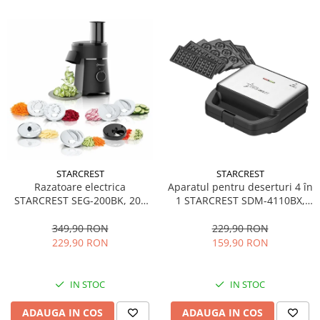
STARCREST
STARCREST
Aparatul pentru deserturi 4 în
Razatoare electrica
1 STARCREST SDM-4110BX,
STARCREST SEG-200BK, 200
800W, placi detasabile cu
W, 7 moduri de taiere, Negru
invelis ceramic pentru vafe,
229,90 RON
349,90 RON
nuci, gogosi si smile
159,90 RON
229,90 RON
sandwich, negru
IN STOC
IN STOC
ADAUGA IN COS
ADAUGA IN COS