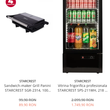
STARCREST
STARCREST
Sandwich-maker Grill Panini
Vitrina frigorifica profesionala
STARCREST SGR-2314, 1000
STARCREST SPS-211WH, 218 L,
W, Placi nonaderente,
Termostat reglabil, Iluminare
Deschidere 180°, Suprafata
LED, H 141 cm, Negru
99,90 RON
2.099,90 RON
de gatire 23 x 14 cm, Negru
89,90 RON
1.749,90 RON