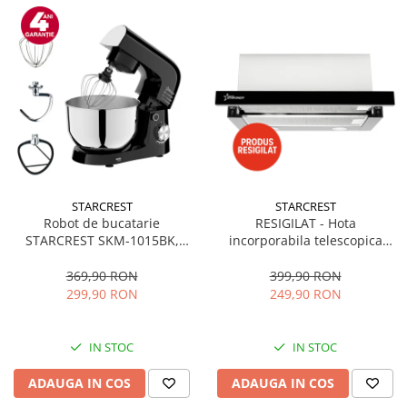
STARCREST
STARCREST
Robot de bucatarie
RESIGILAT - Hota
STARCREST SKM-1015BK,
incorporabila telescopica
1500 W, Bol 4.5 L Inox, 5
STARCREST STH-550BK,
Accesorii, 10 Viteze + Pulse,
Putere de absorbtie 550 m3/h,
369,90 RON
399,90 RON
Negru
1 Motor, 2 Trepte putere, 60
299,90 RON
249,90 RON
cm, Negru
IN STOC
IN STOC
ADAUGA IN COS
ADAUGA IN COS