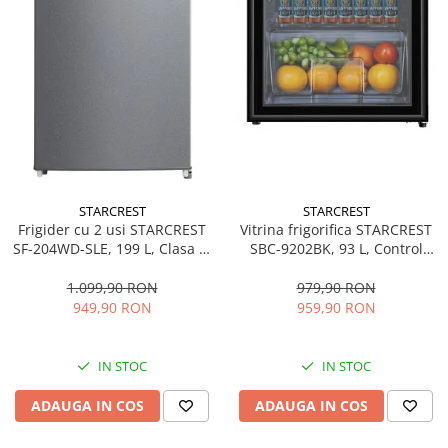
STARCREST
STARCREST
Frigider cu 2 usi STARCREST
Vitrina frigorifica STARCREST
SF-204WD-SLE, 199 L, Clasa E,
SBC-9202BK, 93 L, Control
Dozator Apa, Iluminare LED,
temperatura, Usa sticla, H
Termostat Ajustabil, Usi
83.2 cm, Negru
1.099,90 RON
979,90 RON
reversibile, H 143 cm, Argintiu
949,90 RON
959,90 RON
IN STOC
IN STOC
ADAUGA IN COS
ADAUGA IN COS