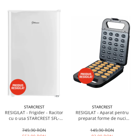
STARCREST
STARCREST
RESIGILAT - Frigider - Racitor
RESIGILAT - Aparat pentru
cu o usa STARCREST SFL-
preparat forme de nuci
92WHE, Clasa E, Capacitate
STARCREST SNM-4024BX, 24
92L, Iluminare interioara,H 83
forme, 1400W, Indicator
749,90 RON
149,90 RON
cm, Alb
luminos, Placi antiaderente,