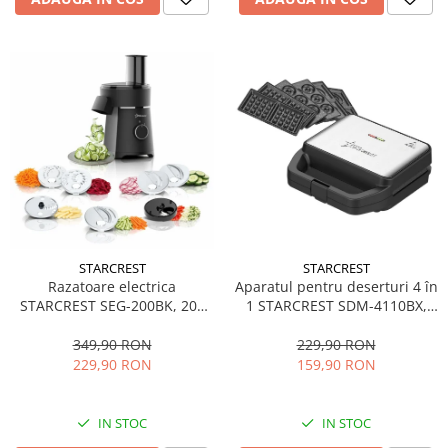
STARCREST
STARCREST
Aparatul pentru deserturi 4 în
Razatoare electrica
1 STARCREST SDM-4110BX,
STARCREST SEG-200BK, 200
800W, placi detasabile cu
W, 7 moduri de taiere, Negru
invelis ceramic pentru vafe,
229,90 RON
349,90 RON
nuci, gogosi si smile
159,90 RON
229,90 RON
sandwich, negru
IN STOC
IN STOC