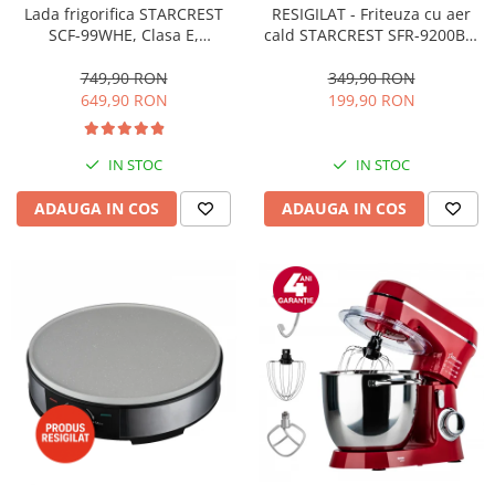
RESIGILAT - Friteuza cu aer
Lada frigorifica STARCREST
cald STARCREST SFR-9200BK,
SCF-99WHE, Clasa E,
1800 W, Cos Dublu, 9 litri,
Capacitate 99L, Sistem
Termostat 80 - 200 °C, 8
convertibil - functie frigider,
349,90 RON
749,90 RON
programe predefinite, Negru
Termostat reglabil, Alb
199,90 RON
649,90 RON
IN STOC
IN STOC
ADAUGA IN COS
ADAUGA IN COS