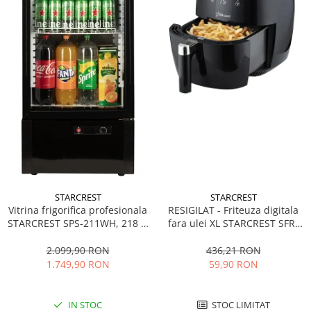
STARCREST
STARCREST
Vitrina frigorifica profesionala
RESIGILAT - Friteuza digitala
STARCREST SPS-211WH, 218 L,
fara ulei XL STARCREST SFR-
Termostat reglabil, Iluminare
3500, 1500 W, Cos 3.5 litri,
LED, H 141 cm, Negru
Termostat 80 - 200 °C, 8
2.099,90 RON
436,21 RON
programe predefinite, Negru
1.749,90 RON
59,90 RON
IN STOC
STOC LIMITAT