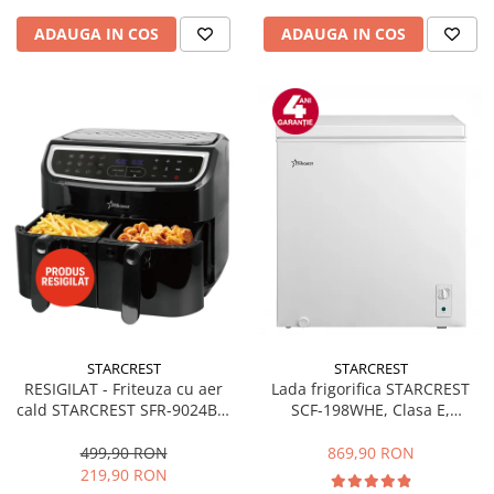
ADAUGA IN COS
ADAUGA IN COS
STARCREST
STARCREST
RESIGILAT - Friteuza cu aer
Lada frigorifica STARCREST
cald STARCREST SFR-9024BK,
SCF-198WHE, Clasa E,
2400 W, Cos Dublu, 9 litri,
Capacitate 198L, Sistem
Termostat 80 - 200 °C, 12
convertibil - functie frigider,
499,90 RON
869,90 RON
programe, Negru
Termostat reglabil, Alb
219,90 RON