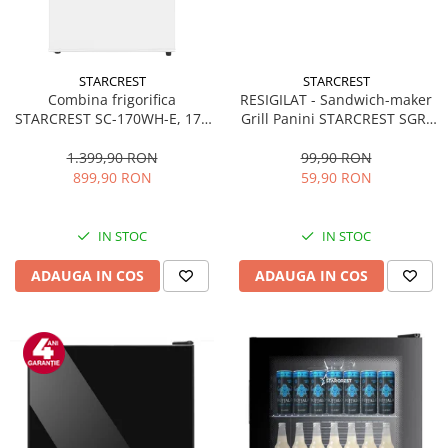
STARCREST
STARCREST
Combina frigorifica
RESIGILAT - Sandwich-maker
STARCREST SC-170WH-E, 170
Grill Panini STARCREST SGR-
L, Clasa E, Less Frost,
2314, 1000 W, Placi
Termostat reglabil, Iluminare
nonaderente, Deschidere
1.399,90 RON
99,90 RON
LED, Picioare ajustabile, Usi
180°, Suprafata de gatire 23 x
899,90 RON
59,90 RON
reversibile, H 151.8 cm, Alb
14 cm, Negru
IN STOC
IN STOC
ADAUGA IN COS
ADAUGA IN COS