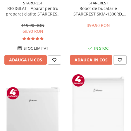
STARCREST
STARCREST
RESIGILAT - Aparat pentru
Robot de bucatarie
preparat clatite STARCREST
STARCREST SKM-1300RD,
SCM-3212, 1200W, Placa cu
1300W, Bol 5.2 L Inox, 4
invelis ceramic antiaderent,
Accesorii, 10 Viteze + Pulse,
119,90 RON
399,90 RON
30 cm, Inox / Negru
Angrenaje metalice, Rosu
69,90 RON
STOC LIMITAT
IN STOC
ADAUGA IN COS
ADAUGA IN COS