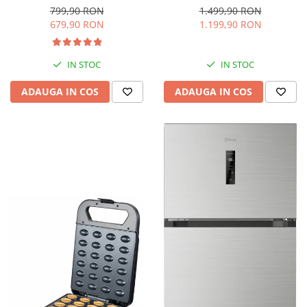
interioara, H 84 cm, Negru
Iluminare LED, Termostat
799,90 RON
1.499,90 RON
Reglabil, H 147 cm, Negru
679,90 RON
1.199,90 RON
IN STOC
IN STOC
ADAUGA IN COS
ADAUGA IN COS