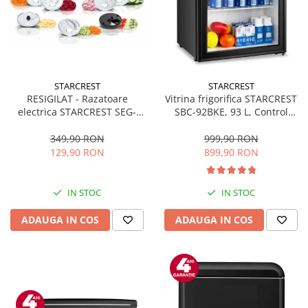
STARCREST
STARCREST
RESIGILAT - Razatoare
Vitrina frigorifica STARCREST
electrica STARCREST SEG-
SBC-92BKE, 93 L, Control
200BK, 200 W, 7 moduri de
temperatura, Usa sticla, H
taiere, Negru
83.2 cm, Negru
349,90 RON
999,90 RON
129,90 RON
899,90 RON
IN STOC
IN STOC
ADAUGA IN COS
ADAUGA IN COS