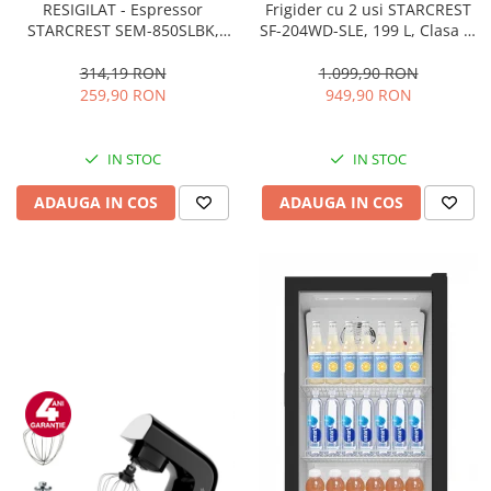
RESIGILAT - Espressor
Frigider cu 2 usi STARCREST
STARCREST SEM-850SLBK,
SF-204WD-SLE, 199 L, Clasa E,
850W, 20 bar, rezervor
Dozator Apa, Iluminare LED,
detasabil 1.5L, dispozitiv
Termostat Ajustabil, Usi
314,19 RON
1.099,90 RON
spumare, filtru dublu din
reversibile, H 143 cm, Argintiu
259,90 RON
949,90 RON
inox, Negru/Inox
IN STOC
IN STOC
ADAUGA IN COS
ADAUGA IN COS