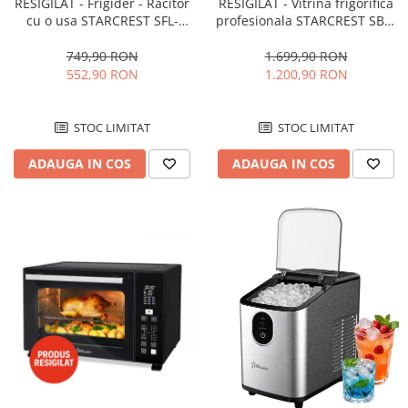
RESIGILAT - Frigider - Racitor
RESIGILAT - Vitrina frigorifica
cu o usa STARCREST SFL-
profesionala STARCREST SBC-
92WHE, Clasa E, Capacitate
160BK, 141 L, Termostat
92L, Iluminare interioara,H 83
reglabil, Iluminare LED, H 104
749,90 RON
1.699,90 RON
cm, Alb
cm, Negru
552,90 RON
1.200,90 RON
STOC LIMITAT
STOC LIMITAT
ADAUGA IN COS
ADAUGA IN COS