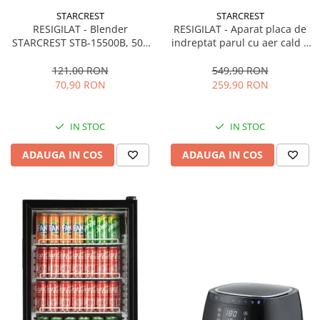
STARCREST
STARCREST
RESIGILAT - Blender
RESIGILAT - Aparat placa de
STARCREST STB-15500B, 500
indreptat parul cu aer cald 2
W, 1.5 l, 2 viteze + functie
in 1 STARCREST SHS-1300PK,
Pulse, Negru
1300 W, Uscare si indreptare,
121,00 RON
549,90 RON
Afisaj LCD, Tehnologie cu ioni
70,90 RON
259,90 RON
negativi, 5 Moduri de
temperatura, 3 Viteze, Roz
IN STOC
IN STOC
ADAUGA IN COS
ADAUGA IN COS