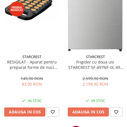
STARCREST
STARCREST
RESIGILAT - Aparat pentru
Frigider cu doua usi
preparat forme de nuci
STARCREST SF-497NF-IX, 497
STARCREST SNM-4024BX, 24
L, Full NoFrost, Compresor
forme, 1400W, Indicator
Inverter, Clasa E, Display,
149,90 RON
2.599,90 RON
luminos, Placi antiaderente,
Functie super racire, Blocare
83,90 RON
2.199,90 RON
Negru/Inox
acces copii, H 175 cm, Inox
IN STOC
IN STOC
ADAUGA IN COS
ADAUGA IN COS