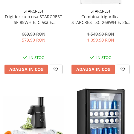
STARCREST
STARCREST
Frigider cu o usa STARCREST
Combina frigorifica
SF-85WH-E, Clasa E,
STARCREST SC-268WH-E, 268
Capacitate 85L, Iluminare
L, Clasa E, Less Frost,
interioara, Compartiment
Termostat reglabil, Iluminare
669,90 RON
1.549,90 RON
gheata, H 82 cm, Alb
LED, Picioare ajustabile, Usi
579,90 RON
1.099,90 RON
reversibile, H 178 cm, Alb
IN STOC
IN STOC
ADAUGA IN COS
ADAUGA IN COS