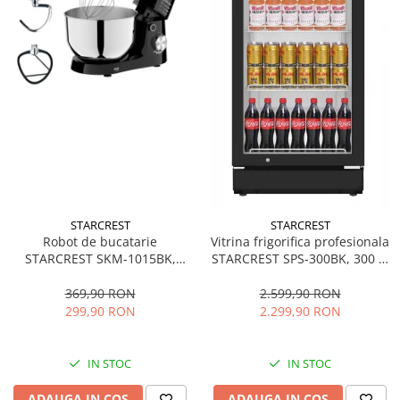
STARCREST
STARCREST
Robot de bucatarie
Vitrina frigorifica profesionala
STARCREST SKM-1015BK,
STARCREST SPS-300BK, 300 L,
1500 W, Bol 4.5 L Inox, 5
Termostat reglabil, Iluminare
Accesorii, 10 Viteze + Pulse,
LED, H 169.5 cm, Negru
369,90 RON
2.599,90 RON
Negru
299,90 RON
2.299,90 RON
IN STOC
IN STOC
ADAUGA IN COS
ADAUGA IN COS