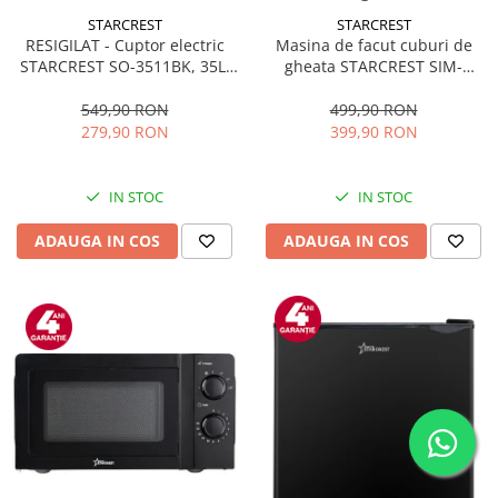
STARCREST
STARCREST
RESIGILAT - Cuptor electric
Masina de facut cuburi de
STARCREST SO-3511BK, 35L,
gheata STARCREST SIM-
1500W, Rotisor, Convectie, 12
1125IX, Capacitate 11-
Programe predefinite,
12Kg/24h, Cos gheata
549,90 RON
499,90 RON
Interfata digitala, Negru
detasabil, Rezervor apa 0.8 l,
279,90 RON
399,90 RON
Inox
IN STOC
IN STOC
ADAUGA IN COS
ADAUGA IN COS