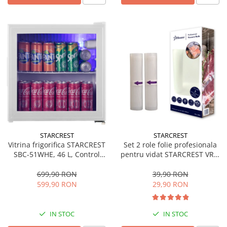
STARCREST
STARCREST
Vitrina frigorifica STARCREST
Set 2 role folie profesionala
SBC-51WHE, 46 L, Control
pentru vidat STARCREST VRL-
temperatura, Usa sticla, H
2850, 28 x 500 cm, rezistente,
48.8 cm, Alb
reutilizabile, sous vide,
699,90 RON
39,90 RON
lavabile in masina de spalat,
599,90 RON
29,90 RON
fara BPA, transparent
IN STOC
IN STOC