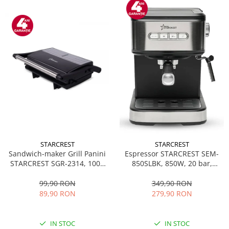
STARCREST
STARCREST
Sandwich-maker Grill Panini
Espressor STARCREST SEM-
STARCREST SGR-2314, 1000
850SLBK, 850W, 20 bar,
W, Placi nonaderente,
rezervor detasabil 1.5L,
Deschidere 180°, Suprafata
dispozitiv spumare, filtru
99,90 RON
349,90 RON
de gatire 23 x 14 cm, Negru
dublu din inox, Negru/Inox
89,90 RON
279,90 RON
IN STOC
IN STOC