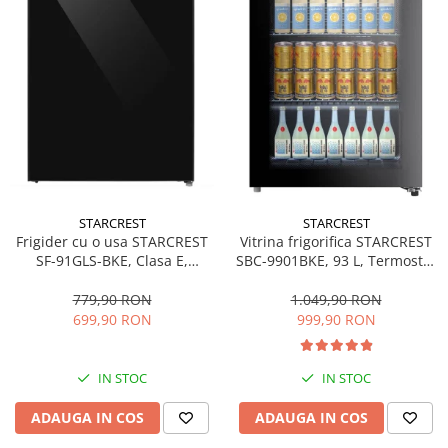
STARCREST
STARCREST
Frigider cu o usa STARCREST
Vitrina frigorifica STARCREST
SF-91GLS-BKE, Clasa E,
SBC-9901BKE, 93 L, Termostat
Capacitate 91L, Iluminare
reglabil, Iluminare LED, Usa
interioara, H 83 cm, Sticla
sticla, H 84.5 cm, Negru
779,90 RON
1.049,90 RON
Neagra
699,90 RON
999,90 RON
IN STOC
IN STOC
ADAUGA IN COS
ADAUGA IN COS