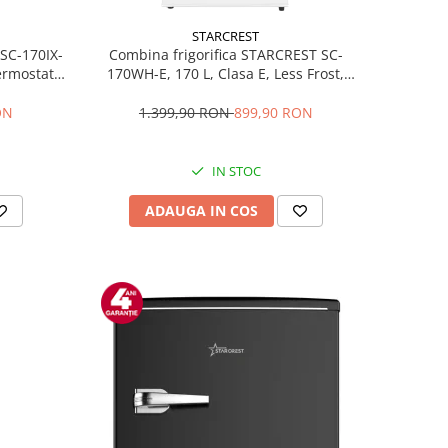
STARCREST
 SC-170IX-
Combina frigorifica STARCREST SC-
Termostat
170WH-E, 170 L, Clasa E, Less Frost,
fata Inox
Termostat reglabil, Iluminare LED,
ile, Usi
Picioare ajustabile, Usi reversibile, H
ON
1.399,90 RON
899,90 RON
Inox
151.8 cm, Alb
IN STOC
ADAUGA IN COS