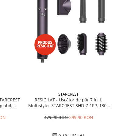
STARCREST
RESIGILAT - Uscător de păr 7 in 1,
 STARCREST
Multistyler STARCREST SHD-7-1PP, 1300
glabil,
W, 3 trepte de viteză, 3 trepte de
 Negru
temperatură, mov
479,90 RON
299,90 RON
RON
STOC LIMITAT