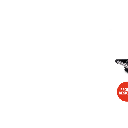
Aspiratoare
Mopuri electrice cu abur
Ingrijire personala
Cantare corporale
Ingrijire tesaturi
Statii de calcat
Masini de cusut
Ondulatoare
Perii de par electrice
Periute de dinti electrice
Pile electrice
Placi de indreptat parul
Plite
Preparare alimente
Masini de tocat