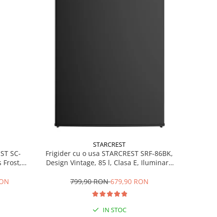
STARCREST
EST SC-
Frigider cu o usa STARCREST SRF-86BK,
 Frost,
Design Vintage, 85 l, Clasa E, Iluminare
re LED,
interioara, H 84 cm, Negru
ile, H 178
RON
799,90 RON
679,90 RON
IN STOC