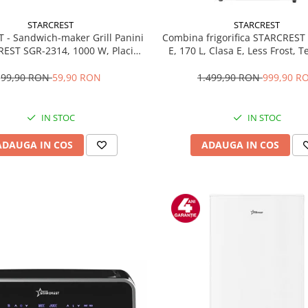
STARCREST
STARCREST
T - Sandwich-maker Grill Panini
Combina frigorifica STARCREST
EST SGR-2314, 1000 W, Placi
E, 170 L, Clasa E, Less Frost, 
te, Deschidere 180°, Suprafata
reglabil, Iluminare LED, Supra
 gatire 23 x 14 cm, Negru
antiamprenta, Picioare ajustab
99,90 RON
59,90 RON
1.499,90 RON
999,90 R
reversibile, H 151.8 cm, 
IN STOC
IN STOC
ADAUGA IN COS
ADAUGA IN COS