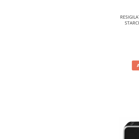
Preparare ceai si cafea
Aparate de spumat lapte
RESIGILA
Espressoare
STARCR
nonaderen
Preparare desert
de
accesori inghetata
Aparate de facut inghetata
Preparare paine
Masini de facut paine
Prajitoare de paine
Storcatoare
Storcatoare
Tigai
TV, Electronice & Gaming
Accesorii & Periferice
Baterii si acumulatori
Aparate foto & accesorii