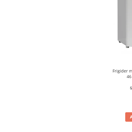
aparat de calcat vertical
Aparate de scame
Fiare de calcat
Statii de calcat
Aparate de masaj
Aparate de ras electrice
Aparate de tuns
Aparate faciale
Frigider
Aspiratoare
46
Aspiratoare de geamuri
Cuptoare cu microunde
Cuptoare electrice
Cântare corporale
Epilatoare
Ingrijire locuinta