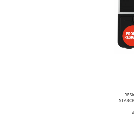
Alte accesorii foto & video
Aparate foto compacte
Aparate foto DSLR
Aparate foto Mirrorless
Carduri memorie
Obiective
Audio
Boxe portabile
Caști
MP3/MP4 playere
Radio
Sisteme audio
RESI
Soundbar
STARCR
Dublu, 9
Auto
pro
Accesorii electronice Auto
Compresoare auto
Auto-Moto