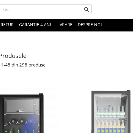
 RETUR
GARANTIE 4 ANI
LIVRARE
DESPRE NOI
Produsele
1-
48
din
298
produse