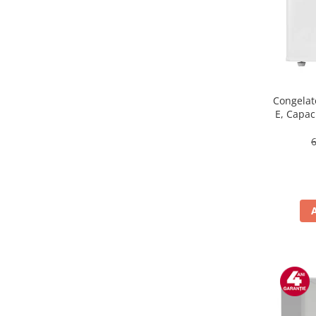
Masini de tocat
Mixere
Multicooker
Prăjitoare de pâine
Rasnite condimente
Razatoare
Congelat
E, Capaci
Roboti de bucatarie
Sandwich-maker
Storcătoare
Aparate de cafea
Accesorii
Cafetiere
Espressoare
Râșnițe de cafea
Aparate de curatat bijuterii
Aparate de curățat cu aburi
Aparate de ingrijire tesaturi