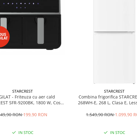
STARCREST
STARCREST
GILAT - Friteuza cu aer cald
Combina frigorifica STARCR
EST SFR-9200BK, 1800 W, Cos
268WH-E, 268 L, Clasa E, Less
 litri, Termostat 80 - 200 °C, 8
Termostat reglabil, Ilumina
grame predefinite, Negru
Picioare ajustabile, Usi reversib
349,90 RON
199,90 RON
1.549,90 RON
1.099,90 
cm, Alb
IN STOC
IN STOC