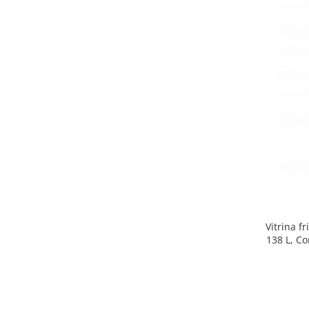
Side by side
Cuptoare cu microunde
Cuptoare cu microunde
Hote
Hote de bucatarie
Incorporabile
Aparate frigorifice incorporabile
Cuptoare cu microunde
incorporabile
Hote incorporabile
Plite incorporabile
Masini spalat vase
Vitrina f
Masini de spalat vase incorporabile
138 L, Co
Plite
Incorporabile
Plite standard
Vitrine frigorifice