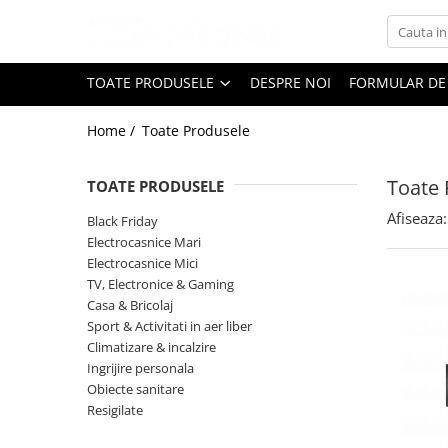
Toate Produsele
TOATE PRODUSELE
DESPRE NOI
FORMULAR DE
Black Friday
Home /
Toate Produsele
Electrocasnice Mari
Aparate frigorifice
Toate 
TOATE PRODUSELE
Aparat cuburi de gheata
Combine frigorifice
Afiseaza:
Black Friday
Congelatoare
Electrocasnice Mari
Electrocasnice Mici
Congelatoare verticale
TV, Electronice & Gaming
Frigidere
Casa & Bricolaj
Frigidere cu doua usi
Sport & Activitati in aer liber
Frigidere cu o usa
Climatizare & incalzire
Ingrijire personala
Lazi frigorifice
Obiecte sanitare
Minibaruri
Resigilate
Racitoare