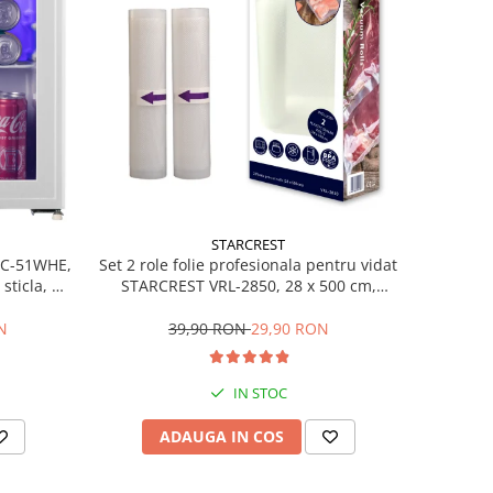
STARCREST
Set 2 role folie profesionala pentru vidat
SBC-51WHE,
STARCREST VRL-2850, 28 x 500 cm,
sticla, H
rezistente, reutilizabile, sous vide,
lavabile in masina de spalat, fara BPA,
39,90 RON
29,90 RON
N
transparent
IN STOC
ADAUGA IN COS