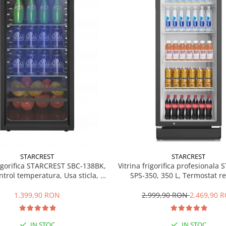
STARCREST
STARCREST
rigorifica STARCREST SBC-138BK,
Vitrina frigorifica profesionala
ntrol temperatura, Usa sticla, H
SPS-350, 350 L, Termostat re
125 cm, Negru
Iluminare LED, H 194.5 cm,
1.399,90 RON
2.999,90 RON
2.469,90 
IN STOC
IN STOC