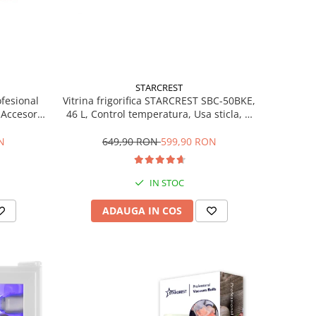
STARCREST
ofesional
Vitrina frigorifica STARCREST SBC-50BKE,
Accesorii
46 L, Control temperatura, Usa sticla, H
Trepte de
48.8 cm, Negru
ce, Gri
N
649,90 RON
599,90 RON
IN STOC
ADAUGA IN COS