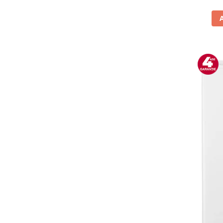
Vitrine pentru vinuri
Electrocasnice Mici
Accesorii aspiratoare
Aparate de bucatarie
Aparate de gatit cu aburi
Aparate de preparat desert
Aparate de vidat
Ascutitor cutite
Blendere
Cântare de bucătărie
Feliatoare
Fierbătoare
Friteuze
Grătare electrice
Masini de gheata
Masini de paine