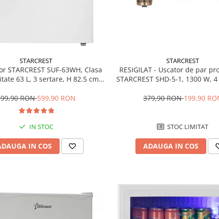
STARCREST
STARCREST
RESIGILAT - Uscator de par pr
or STARCREST SUF-63WH, Clasa
STARCREST SHD-5-1, 1300 W, 4 
tate 63 L, 3 sertare, H 82.5 cm,
incluse, 3 Trepte de viteza, 3 
Alb
temperatura, Buton de aer re
379,90 RON
199,90 RO
699,90 RON
599,90 RON
STOC LIMITAT
IN STOC
ADAUGA IN COS
ADAUGA IN COS