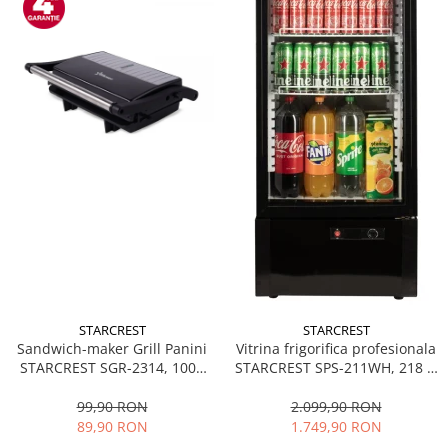
STARCREST
STARCREST
Sandwich-maker Grill Panini
Vitrina frigorifica profesionala
STARCREST SGR-2314, 1000
STARCREST SPS-211WH, 218 L,
W, Placi nonaderente,
Termostat reglabil, Iluminare
Deschidere 180°, Suprafata
LED, H 141 cm, Negru
99,90 RON
2.099,90 RON
de gatire 23 x 14 cm, Negru
89,90 RON
1.749,90 RON