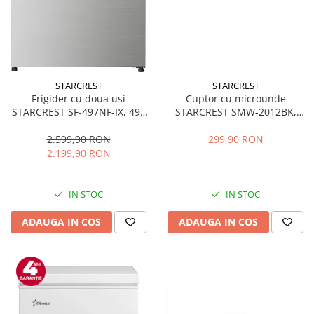
STARCREST
STARCREST
Frigider cu doua usi
Cuptor cu microunde
STARCREST SF-497NF-IX, 497
STARCREST SMW-2012BK,
L, Full NoFrost, Compresor
700W, Capacitate 20 L, Control
Inverter, Clasa E, Display,
mecanic, 6 Trepte de putere,
2.599,90 RON
299,90 RON
Functie super racire, Blocare
Negru
2.199,90 RON
acces copii, H 175 cm, Inox
IN STOC
IN STOC
ADAUGA IN COS
ADAUGA IN COS