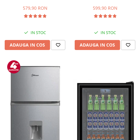
Capacitate 66 L, H 63 cm, Alb
83L, Iluminare interioara,
Compartiment gheata, H 85
579,90 RON
599,90 RON
cm, Alb
IN STOC
IN STOC
ADAUGA IN COS
ADAUGA IN COS