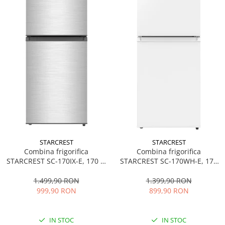
STARCREST
STARCREST
Combina frigorifica
Combina frigorifica
STARCREST SC-170IX-E, 170 L,
STARCREST SC-170WH-E, 170
Clasa E, Less Frost, Termostat
L, Clasa E, Less Frost,
reglabil, Iluminare LED,
Termostat reglabil, Iluminare
1.499,90 RON
1.399,90 RON
Suprafata Inox antiamprenta,
LED, Picioare ajustabile, Usi
999,90 RON
899,90 RON
Picioare ajustabile, Usi
reversibile, H 151.8 cm, Alb
reversibile, H 151.8 cm, Inox
IN STOC
IN STOC