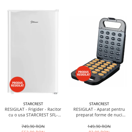
STARCREST
STARCREST
RESIGILAT - Frigider - Racitor
RESIGILAT - Aparat pentru
cu o usa STARCREST SFL-
preparat forme de nuci
92WHE, Clasa E, Capacitate
STARCREST SNM-4024BX, 24
92L, Iluminare interioara,H 83
forme, 1400W, Indicator
749,90 RON
149,90 RON
cm, Alb
luminos, Placi antiaderente,