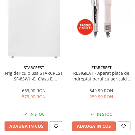
STARCREST
STARCREST
Frigider cu o usa STARCREST
RESIGILAT - Aparat placa de
SF-85WH-E, Clasa E,
indreptat parul cu aer cald 2
Capacitate 85L, Iluminare
in 1 STARCREST SHS-1300PK,
interioara, Compartiment
1300 W, Uscare si indreptare,
669,90 RON
549,90 RON
gheata, H 82 cm, Alb
Afisaj LCD, Tehnologie cu ioni
579,90 RON
259,90 RON
negativi, 5 Moduri de
temperatura, 3 Viteze, Roz
IN STOC
IN STOC
ADAUGA IN COS
ADAUGA IN COS