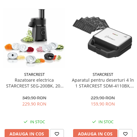
STARCREST
STARCREST
Aparatul pentru deserturi 4 în
Razatoare electrica
1 STARCREST SDM-4110BX,
STARCREST SEG-200BK, 200
800W, placi detasabile cu
W, 7 moduri de taiere, Negru
invelis ceramic pentru vafe,
229,90 RON
349,90 RON
nuci, gogosi si smile
159,90 RON
229,90 RON
sandwich, negru
IN STOC
IN STOC
ADAUGA IN COS
ADAUGA IN COS