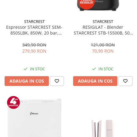
STARCREST
STARCREST
Espressor STARCREST SEM-
RESIGILAT - Blender
850SLBK, 850W, 20 bar,
STARCREST STB-15500B, 500
rezervor detasabil 1.5L,
W, 1.5 l, 2 viteze + functie
dispozitiv spumare, filtru
Pulse, Negru
349,90 RON
121,00 RON
dublu din inox, Negru/Inox
279,90 RON
70,90 RON
IN STOC
IN STOC
ADAUGA IN COS
ADAUGA IN COS