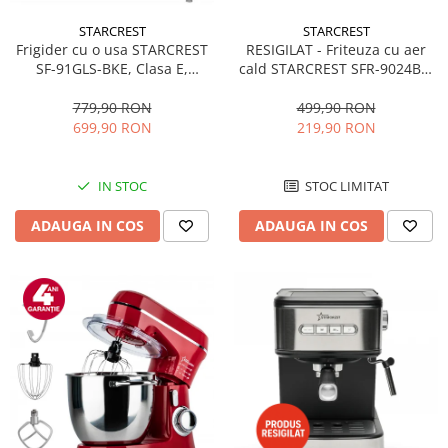
STARCREST
STARCREST
RESIGILAT - Friteuza cu aer
Frigider cu o usa STARCREST
cald STARCREST SFR-9024BK,
SF-91GLS-BKE, Clasa E,
2400 W, Cos Dublu, 9 litri,
Capacitate 91L, Iluminare
Termostat 80 - 200 °C, 12
interioara, H 83 cm, Sticla
499,90 RON
779,90 RON
programe, Negru
Neagra
219,90 RON
699,90 RON
STOC LIMITAT
IN STOC
ADAUGA IN COS
ADAUGA IN COS