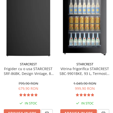
STARCREST
STARCREST
Frigider cu o usa STARCREST
Vitrina frigorifica STARCREST
SRF-86BK, Design Vintage, 85
SBC-9901BKE, 93 L, Termostat
l, Clasa E, Iluminare
reglabil, Iluminare LED, Usa
interioara, H 84 cm, Negru
sticla, H 84.5 cm, Negru
799,90 RON
1.049,90 RON
679,90 RON
999,90 RON
IN STOC
IN STOC