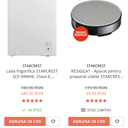
STARCREST
STARCREST
Lada frigorifica STARCREST
RESIGILAT - Aparat pentru
SCF-99WHE, Clasa E,
preparat clatite STARCREST
Capacitate 99L, Sistem
SCM-3212, 1200W, Placa cu
convertibil - functie frigider,
invelis ceramic antiaderent,
749,90 RON
119,90 RON
Termostat reglabil, Alb
30 cm, Inox / Negru
649,90 RON
69,90 RON
IN STOC
STOC LIMITAT
ADAUGA IN COS
ADAUGA IN COS