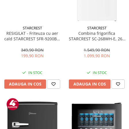
STARCREST
STARCREST
RESIGILAT - Friteuza cu aer
Combina frigorifica
cald STARCREST SFR-9200BK,
STARCREST SC-268WH-E, 268
1800 W, Cos Dublu, 9 litri,
L, Clasa E, Less Frost,
Termostat 80 - 200 °C, 8
Termostat reglabil, Iluminare
349,90 RON
1.549,90 RON
programe predefinite, Negru
LED, Picioare ajustabile, Usi
199,90 RON
1.099,90 RON
reversibile, H 178 cm, Alb
IN STOC
IN STOC
ADAUGA IN COS
ADAUGA IN COS