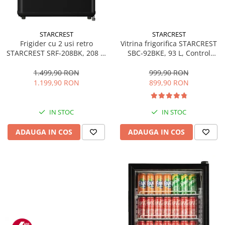
STARCREST
STARCREST
Frigider cu 2 usi retro
Vitrina frigorifica STARCREST
STARCREST SRF-208BK, 208 L,
SBC-92BKE, 93 L, Control
Clasa E, Design Vintage,
temperatura, Usa sticla, H
Iluminare LED, Termostat
83.2 cm, Negru
1.499,90 RON
999,90 RON
Reglabil, H 147 cm, Negru
1.199,90 RON
899,90 RON
IN STOC
IN STOC
ADAUGA IN COS
ADAUGA IN COS