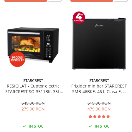
STARCREST
STARCREST
RESIGILAT - Cuptor electric
Frigider minibar STARCREST
STARCREST SO-3511BK, 35L,
SMB-46BKE, 46 l, Clasa E, H
1500W, Rotisor, Convectie, 12
49.5 cm, Negru
Programe predefinite,
549,90 RON
519,90 RON
Interfata digitala, Negru
279,90 RON
479,90 RON
IN STOC
IN STOC