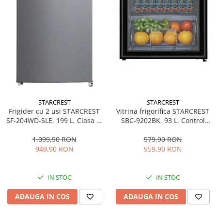
STARCREST
STARCREST
Frigider cu 2 usi STARCREST
Vitrina frigorifica STARCREST
SF-204WD-SLE, 199 L, Clasa E,
SBC-9202BK, 93 L, Control
Dozator Apa, Iluminare LED,
temperatura, Usa sticla, H
Termostat Ajustabil, Usi
83.2 cm, Negru
1.099,90 RON
979,90 RON
reversibile, H 143 cm, Argintiu
949,90 RON
959,90 RON
IN STOC
IN STOC
ADAUGA IN COS
ADAUGA IN COS