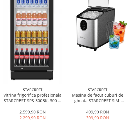
STARCREST
STARCREST
Vitrina frigorifica profesionala
Masina de facut cuburi de
STARCREST SPS-300BK, 300 L,
gheata STARCREST SIM-
Termostat reglabil, Iluminare
1125IX, Capacitate 11-
LED, H 169.5 cm, Negru
12Kg/24h, Cos gheata
2.599,90 RON
499,90 RON
detasabil, Rezervor apa 0.8 l,
2.299,90 RON
399,90 RON
Inox