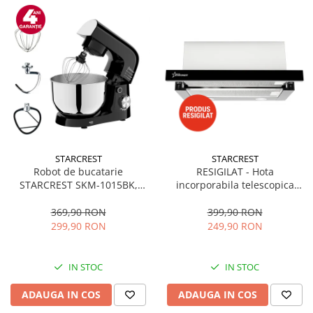
STARCREST
STARCREST
Robot de bucatarie
RESIGILAT - Hota
STARCREST SKM-1015BK,
incorporabila telescopica
1500 W, Bol 4.5 L Inox, 5
STARCREST STH-550BK,
Accesorii, 10 Viteze + Pulse,
Putere de absorbtie 550 m3/h,
369,90 RON
399,90 RON
Negru
1 Motor, 2 Trepte putere, 60
299,90 RON
249,90 RON
cm, Negru
IN STOC
IN STOC
ADAUGA IN COS
ADAUGA IN COS