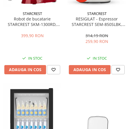
STARCREST
STARCREST
Robot de bucatarie
RESIGILAT - Espressor
STARCREST SKM-1300RD,
STARCREST SEM-850SLBK,
1300W, Bol 5.2 L Inox, 4
850W, 20 bar, rezervor
Accesorii, 10 Viteze + Pulse,
detasabil 1.5L, dispozitiv
399,90 RON
314,19 RON
Angrenaje metalice, Rosu
spumare, filtru dublu din
259,90 RON
inox, Negru/Inox
IN STOC
IN STOC
ADAUGA IN COS
ADAUGA IN COS