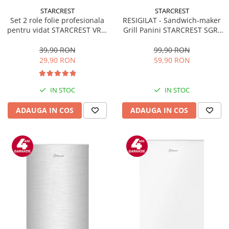
STARCREST
STARCREST
Set 2 role folie profesionala
RESIGILAT - Sandwich-maker
pentru vidat STARCREST VRL-
Grill Panini STARCREST SGR-
2850, 28 x 500 cm, rezistente,
2314, 1000 W, Placi
reutilizabile, sous vide,
nonaderente, Deschidere
39,90 RON
99,90 RON
lavabile in masina de spalat,
180°, Suprafata de gatire 23 x
29,90 RON
59,90 RON
fara BPA, transparent
14 cm, Negru
IN STOC
IN STOC
ADAUGA IN COS
ADAUGA IN COS