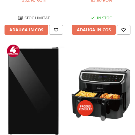
552,90 RON
83,90 RON
Negru/Inox
STOC LIMITAT
IN STOC
ADAUGA IN COS
ADAUGA IN COS