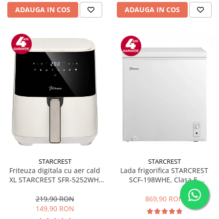
ADAUGA IN COS
ADAUGA IN COS
STARCREST
STARCREST
Friteuza digitala cu aer cald
Lada frigorifica STARCREST
XL STARCREST SFR-5252WH,
SCF-198WHE, Clasa E,
1450 W, 5 Litri, Termostat 80 -
Capacitate 198L, Sistem
200 °C, 8 programe
convertibil - functie frigider,
219,90 RON
869,90 RON
predefinite, Alb
Termostat reglabil, Alb
149,90 RON