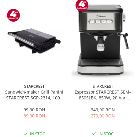
STARCREST
STARCREST
Sandwich-maker Grill Panini
Espressor STARCREST SEM-
STARCREST SGR-2314, 1000
850SLBK, 850W, 20 bar,
W, Placi nonaderente,
rezervor detasabil 1.5L,
Deschidere 180°, Suprafata
dispozitiv spumare, filtru
99,90 RON
349,90 RON
de gatire 23 x 14 cm, Negru
dublu din inox, Negru/Inox
89,90 RON
279,90 RON
IN STOC
IN STOC