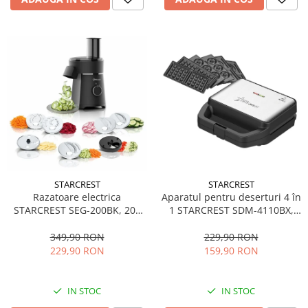
STARCREST
STARCREST
Aparatul pentru deserturi 4 în
Razatoare electrica
1 STARCREST SDM-4110BX,
STARCREST SEG-200BK, 200
800W, placi detasabile cu
W, 7 moduri de taiere, Negru
invelis ceramic pentru vafe,
229,90 RON
349,90 RON
nuci, gogosi si smile
159,90 RON
229,90 RON
sandwich, negru
IN STOC
IN STOC