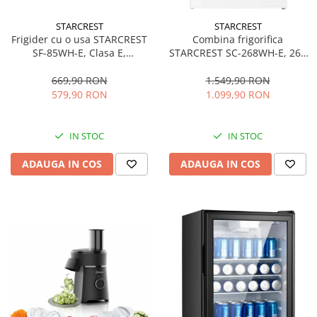
personala
Uscatoare de par
STARCREST
STARCREST
Frigider cu o usa STARCREST
Combina frigorifica
Obiecte sanitare
SF-85WH-E, Clasa E,
STARCREST SC-268WH-E, 268
Accesorii
Capacitate 85L, Iluminare
L, Clasa E, Less Frost,
interioara, Compartiment
Termostat reglabil, Iluminare
669,90 RON
1.549,90 RON
Alte obiecte sanitare
gheata, H 82 cm, Alb
LED, Picioare ajustabile, Usi
579,90 RON
1.099,90 RON
reversibile, H 178 cm, Alb
Resigilate
IN STOC
IN STOC
ADAUGA IN COS
ADAUGA IN COS