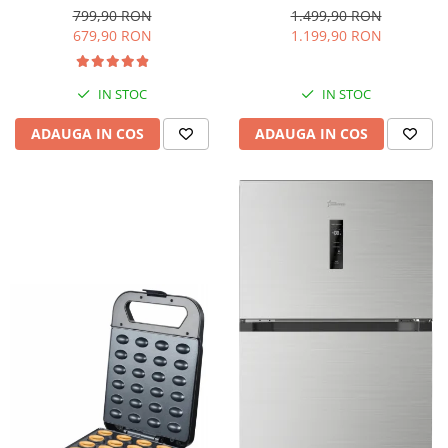
interioara, H 84 cm, Negru
Iluminare LED, Termostat
799,90 RON
1.499,90 RON
Reglabil, H 147 cm, Negru
679,90 RON
1.199,90 RON
IN STOC
IN STOC
ADAUGA IN COS
ADAUGA IN COS