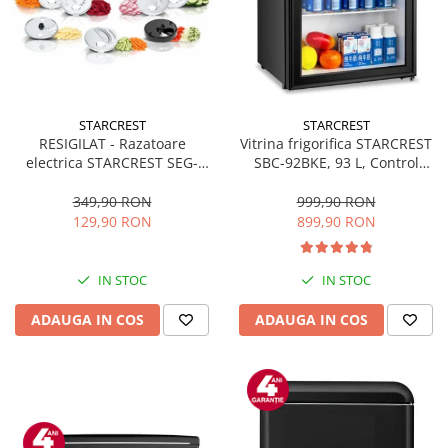
STARCREST
STARCREST
RESIGILAT - Razatoare
Vitrina frigorifica STARCREST
electrica STARCREST SEG-
SBC-92BKE, 93 L, Control
200BK, 200 W, 7 moduri de
temperatura, Usa sticla, H
taiere, Negru
83.2 cm, Negru
349,90 RON
999,90 RON
129,90 RON
899,90 RON
IN STOC
IN STOC
ADAUGA IN COS
ADAUGA IN COS