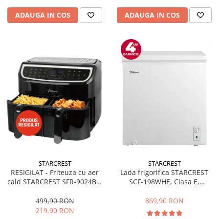
ADAUGA IN COS
ADAUGA IN COS
STARCREST
STARCREST
RESIGILAT - Friteuza cu aer
Lada frigorifica STARCREST
cald STARCREST SFR-9024BK,
SCF-198WHE, Clasa E,
2400 W, Cos Dublu, 9 litri,
Capacitate 198L, Sistem
Termostat 80 - 200 °C, 12
convertibil - functie frigider,
499,90 RON
869,90 RON
programe, Negru
Termostat reglabil, Alb
219,90 RON