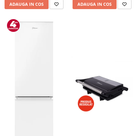
ADAUGA IN COS
ADAUGA IN COS
Alte accesorii foto & video
Aparate foto compacte
Aparate foto DSLR
Aparate foto Mirrorless
Carduri memorie
Obiective
Audio
Boxe portabile
Caști
MP3/MP4 playere
Radio
Sisteme audio
Soundbar
Auto
Accesorii electronice Auto
Compresoare auto
Auto-Moto