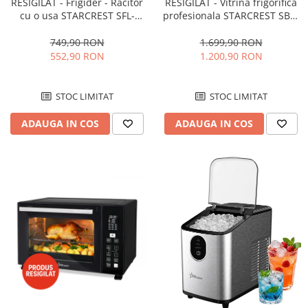
RESIGILAT - Frigider - Racitor
RESIGILAT - Vitrina frigorifica
cu o usa STARCREST SFL-
profesionala STARCREST SBC-
92WHE, Clasa E, Capacitate
160BK, 141 L, Termostat
92L, Iluminare interioara,H 83
reglabil, Iluminare LED, H 104
749,90 RON
1.699,90 RON
cm, Alb
cm, Negru
552,90 RON
1.200,90 RON
STOC LIMITAT
STOC LIMITAT
ADAUGA IN COS
ADAUGA IN COS