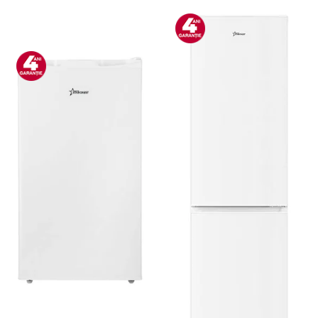
Bucatarie & Servire
Cutite & seturi
Iluminat & electrice
Prelungitoare
Sport & Activitati in aer liber
Cutii frigorifice
Climatizare & incalzire
Accesorii aparate climatizare
Aeroterme
Aparate de spalat cu presiune
Calorifere electrice
Climatizare
Purificatoare
Ingrijire personala
Aparate & Accesorii ingrijire