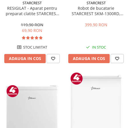
STARCREST
STARCREST
RESIGILAT - Aparat pentru
Robot de bucatarie
preparat clatite STARCREST
STARCREST SKM-1300RD,
SCM-3212, 1200W, Placa cu
1300W, Bol 5.2 L Inox, 4
invelis ceramic antiaderent,
Accesorii, 10 Viteze + Pulse,
119,90 RON
399,90 RON
30 cm, Inox / Negru
Angrenaje metalice, Rosu
69,90 RON
STOC LIMITAT
IN STOC
ADAUGA IN COS
ADAUGA IN COS