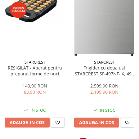
STARCREST
STARCREST
RESIGILAT - Aparat pentru
Frigider cu doua usi
preparat forme de nuci
STARCREST SF-497NF-IX, 497
STARCREST SNM-4024BX, 24
L, Full NoFrost, Compresor
forme, 1400W, Indicator
Inverter, Clasa E, Display,
149,90 RON
2.599,90 RON
luminos, Placi antiaderente,
Functie super racire, Blocare
83,90 RON
2.199,90 RON
Negru/Inox
acces copii, H 175 cm, Inox
IN STOC
IN STOC
ADAUGA IN COS
ADAUGA IN COS