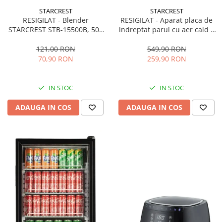
STARCREST
STARCREST
RESIGILAT - Blender
RESIGILAT - Aparat placa de
STARCREST STB-15500B, 500
indreptat parul cu aer cald 2
W, 1.5 l, 2 viteze + functie
in 1 STARCREST SHS-1300PK,
Pulse, Negru
1300 W, Uscare si indreptare,
121,00 RON
549,90 RON
Afisaj LCD, Tehnologie cu ioni
70,90 RON
259,90 RON
negativi, 5 Moduri de
temperatura, 3 Viteze, Roz
IN STOC
IN STOC
ADAUGA IN COS
ADAUGA IN COS