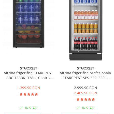
Side by side
Cuptoare cu microunde
Cuptoare cu microunde
Hote
Hote de bucatarie
Incorporabile
Aparate frigorifice incorporabile
Cuptoare cu microunde
incorporabile
Hote incorporabile
STARCREST
STARCREST
Plite incorporabile
Vitrina frigorifica STARCREST
Vitrina frigorifica profesionala
Masini spalat vase
SBC-138BK, 138 L, Control
STARCREST SPS-350, 350 L,
temperatura, Usa sticla, H 125
Termostat reglabil, Iluminare
Masini de spalat vase incorporabile
cm, Negru
LED, H 194.5 cm, Negru
1.399,90 RON
2.999,90 RON
Plite
2.469,90 RON
Incorporabile
Plite standard
IN STOC
IN STOC
Vitrine frigorifice