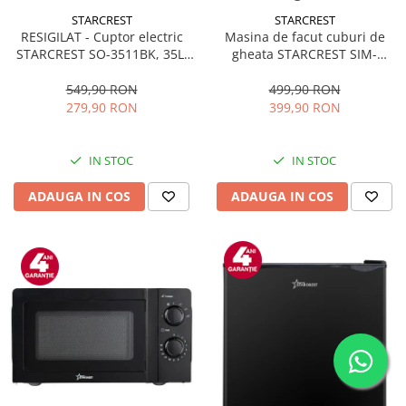
STARCREST
STARCREST
RESIGILAT - Cuptor electric
Masina de facut cuburi de
STARCREST SO-3511BK, 35L,
gheata STARCREST SIM-
1500W, Rotisor, Convectie, 12
1125IX, Capacitate 11-
Programe predefinite,
12Kg/24h, Cos gheata
549,90 RON
499,90 RON
Interfata digitala, Negru
detasabil, Rezervor apa 0.8 l,
279,90 RON
399,90 RON
Inox
IN STOC
IN STOC
ADAUGA IN COS
ADAUGA IN COS