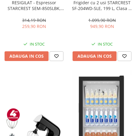
RESIGILAT - Espressor
Frigider cu 2 usi STARCREST
STARCREST SEM-850SLBK,
SF-204WD-SLE, 199 L, Clasa E,
850W, 20 bar, rezervor
Dozator Apa, Iluminare LED,
detasabil 1.5L, dispozitiv
Termostat Ajustabil, Usi
314,19 RON
1.099,90 RON
spumare, filtru dublu din
reversibile, H 143 cm, Argintiu
259,90 RON
949,90 RON
inox, Negru/Inox
IN STOC
IN STOC
ADAUGA IN COS
ADAUGA IN COS