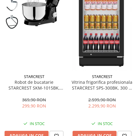
STARCREST
STARCREST
Robot de bucatarie
Vitrina frigorifica profesionala
STARCREST SKM-1015BK,
STARCREST SPS-300BK, 300 L,
1500 W, Bol 4.5 L Inox, 5
Termostat reglabil, Iluminare
Accesorii, 10 Viteze + Pulse,
LED, H 169.5 cm, Negru
369,90 RON
2.599,90 RON
Negru
299,90 RON
2.299,90 RON
IN STOC
IN STOC
ADAUGA IN COS
ADAUGA IN COS