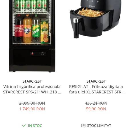
STARCREST
STARCREST
Vitrina frigorifica profesionala
RESIGILAT - Friteuza digitala
STARCREST SPS-211WH, 218 L,
fara ulei XL STARCREST SFR-
Termostat reglabil, Iluminare
3500, 1500 W, Cos 3.5 litri,
LED, H 141 cm, Negru
Termostat 80 - 200 °C, 8
2.099,90 RON
436,21 RON
programe predefinite, Negru
1.749,90 RON
59,90 RON
IN STOC
STOC LIMITAT