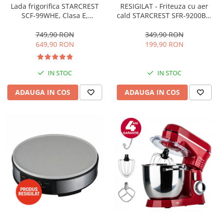
RESIGILAT - Friteuza cu aer
Lada frigorifica STARCREST
cald STARCREST SFR-9200BK,
SCF-99WHE, Clasa E,
1800 W, Cos Dublu, 9 litri,
Capacitate 99L, Sistem
Termostat 80 - 200 °C, 8
convertibil - functie frigider,
349,90 RON
749,90 RON
programe predefinite, Negru
Termostat reglabil, Alb
199,90 RON
649,90 RON
IN STOC
IN STOC
ADAUGA IN COS
ADAUGA IN COS