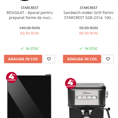
STARCREST
STARCREST
Sandwich-maker Grill Panini
RESIGILAT - Aparat pentru
STARCREST SGR-2314, 1000
preparat forme de nuci
W, Placi nonaderente,
STARCREST SNM-4024BX, 24
Deschidere 180°, Suprafata
forme, 1400W, Indicator
99,90 RON
149,90 RON
de gatire 23 x 14 cm, Negru
luminos, Placi antiaderente,
89,90 RON
83,90 RON
Negru/Inox
IN STOC
IN STOC
ADAUGA IN COS
ADAUGA IN COS