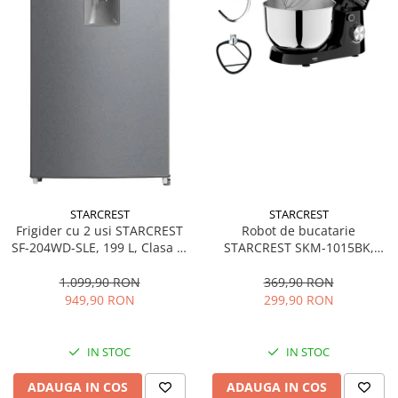
STARCREST
STARCREST
Frigider cu 2 usi STARCREST
Robot de bucatarie
SF-204WD-SLE, 199 L, Clasa E,
STARCREST SKM-1015BK,
Dozator Apa, Iluminare LED,
1500 W, Bol 4.5 L Inox, 5
Termostat Ajustabil, Usi
Accesorii, 10 Viteze + Pulse,
1.099,90 RON
369,90 RON
reversibile, H 143 cm, Argintiu
Negru
949,90 RON
299,90 RON
IN STOC
IN STOC
ADAUGA IN COS
ADAUGA IN COS