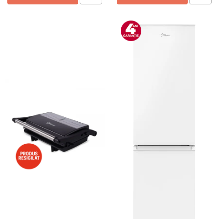
Preparare ceai si cafea
Aparate de spumat lapte
Espressoare
Preparare desert
accesori inghetata
Aparate de facut inghetata
Preparare paine
Masini de facut paine
Prajitoare de paine
Storcatoare
Storcatoare
Tigai
TV, Electronice & Gaming
Accesorii & Periferice
Baterii si acumulatori
Aparate foto & accesorii