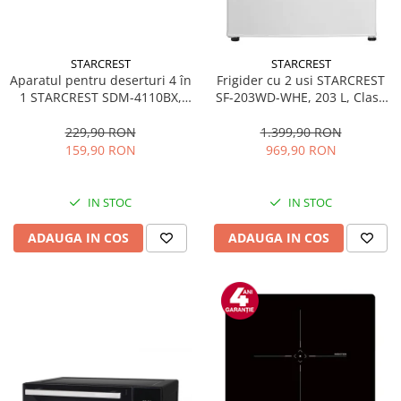
STARCREST
STARCREST
Aparatul pentru deserturi 4 în
Frigider cu 2 usi STARCREST
1 STARCREST SDM-4110BX,
SF-203WD-WHE, 203 L, Clasa
800W, placi detasabile cu
E, Dozator Apa, Iluminare LED,
invelis ceramic pentru vafe,
Termostat Ajustabil, Usi
229,90 RON
1.399,90 RON
nuci, gogosi si smile
reversibile, H 145 cm, Alb
159,90 RON
969,90 RON
sandwich, negru
IN STOC
IN STOC
ADAUGA IN COS
ADAUGA IN COS