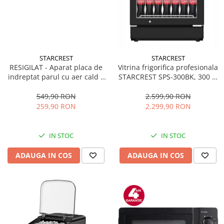
STARCREST
STARCREST
RESIGILAT - Aparat placa de
Vitrina frigorifica profesionala
indreptat parul cu aer cald 2
STARCREST SPS-300BK, 300 L,
in 1 STARCREST SHS-1300PK,
Termostat reglabil, Iluminare
1300 W, Uscare si indreptare,
LED, H 169.5 cm, Negru
549,90 RON
2.599,90 RON
Afisaj LCD, Tehnologie cu ioni
259,90 RON
2.299,90 RON
negativi, 5 Moduri de
temperatura, 3 Viteze, Roz
IN STOC
IN STOC
ADAUGA IN COS
ADAUGA IN COS