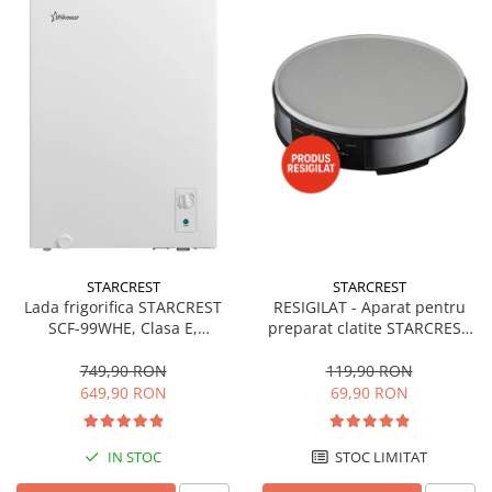
STARCREST
STARCREST
Lada frigorifica STARCREST
RESIGILAT - Aparat pentru
SCF-99WHE, Clasa E,
preparat clatite STARCREST
Capacitate 99L, Sistem
SCM-3212, 1200W, Placa cu
convertibil - functie frigider,
invelis ceramic antiaderent,
749,90 RON
119,90 RON
Termostat reglabil, Alb
30 cm, Inox / Negru
649,90 RON
69,90 RON
IN STOC
STOC LIMITAT