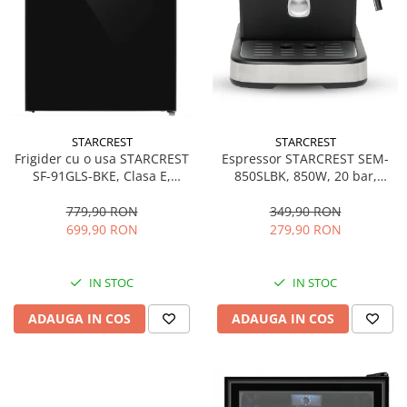
STARCREST
STARCREST
Espressor STARCREST SEM-
Frigider cu o usa STARCREST
850SLBK, 850W, 20 bar,
SF-91GLS-BKE, Clasa E,
rezervor detasabil 1.5L,
Capacitate 91L, Iluminare
dispozitiv spumare, filtru
interioara, H 83 cm, Sticla
349,90 RON
779,90 RON
dublu din inox, Negru/Inox
Neagra
279,90 RON
699,90 RON
IN STOC
IN STOC
ADAUGA IN COS
ADAUGA IN COS