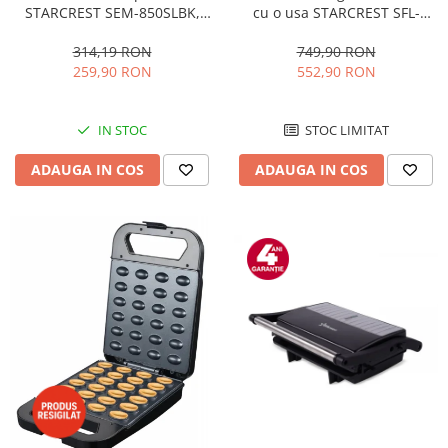
STARCREST SEM-850SLBK,
cu o usa STARCREST SFL-
850W, 20 bar, rezervor
92WHE, Clasa E, Capacitate
detasabil 1.5L, dispozitiv
92L, Iluminare interioara,H 83
314,19 RON
749,90 RON
spumare, filtru dublu din
cm, Alb
259,90 RON
552,90 RON
inox, Negru/Inox
IN STOC
STOC LIMITAT
ADAUGA IN COS
ADAUGA IN COS