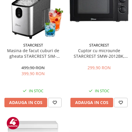
STARCREST
STARCREST
Masina de facut cuburi de
Cuptor cu microunde
gheata STARCREST SIM-
STARCREST SMW-2012BK,
1125IX, Capacitate 11-
700W, Capacitate 20 L, Control
12Kg/24h, Cos gheata
mecanic, 6 Trepte de putere,
499,90 RON
299,90 RON
detasabil, Rezervor apa 0.8 l,
Negru
399,90 RON
Inox
IN STOC
IN STOC
ADAUGA IN COS
ADAUGA IN COS