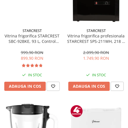
STARCREST
STARCREST
Vitrina frigorifica STARCREST
Vitrina frigorifica profesionala
SBC-92BKE, 93 L, Control
STARCREST SPS-211WH, 218 L,
temperatura, Usa sticla, H
Termostat reglabil, Iluminare
83.2 cm, Negru
LED, H 141 cm, Negru
999,90 RON
2.099,90 RON
899,90 RON
1.749,90 RON
IN STOC
IN STOC
ADAUGA IN COS
ADAUGA IN COS