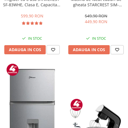
gheata STARCREST SIM-
SF-83WHE, Clasa E, Capacitate
1201IX, Capacitate 12Kg/24h,
83L, Iluminare interioara,
Doua dimensiuni pentru
Compartiment gheata, H 85
549,90 RON
599,90 RON
cuburi, Rezervor apa 1.3 l,
cm, Alb
449,90 RON
Inox
IN STOC
IN STOC
ADAUGA IN COS
ADAUGA IN COS