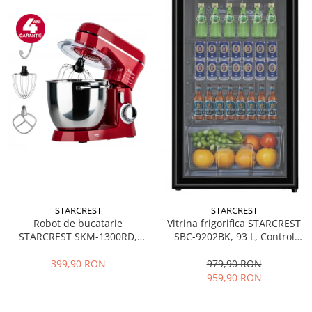
STARCREST
STARCREST
Robot de bucatarie
Vitrina frigorifica STARCREST
STARCREST SKM-1300RD,
SBC-9202BK, 93 L, Control
1300W, Bol 5.2 L Inox, 4
temperatura, Usa sticla, H
Accesorii, 10 Viteze + Pulse,
83.2 cm, Negru
399,90 RON
979,90 RON
Angrenaje metalice, Rosu
959,90 RON