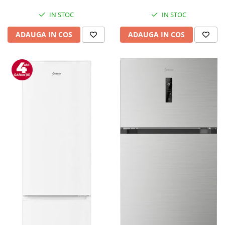
Mediaplayere
Sisteme audio
IN STOC
IN STOC
Imprimante & Scannere
ADAUGA IN COS
ADAUGA IN COS
Monitoare
Playere, Boxe & Casti
Radio cu ceas & portabile
Radio
Televizoare & accesorii
Accesorii smart TV
Suporturi TV / Monitor
Televizoare
Videoproiectoare & Accesorii
Accesorii videoproiectoare
Ecrane de proiectie
Tabla interactiva
Videoproiectoare
Casa & Bricolaj