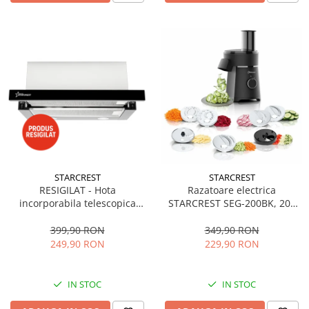
STARCREST
STARCREST
RESIGILAT - Hota
Razatoare electrica
incorporabila telescopica
STARCREST SEG-200BK, 200
STARCREST STH-550BK,
W, 7 moduri de taiere, Negru
Putere de absorbtie 550 m3/h,
399,90 RON
349,90 RON
1 Motor, 2 Trepte putere, 60
249,90 RON
229,90 RON
cm, Negru
IN STOC
IN STOC