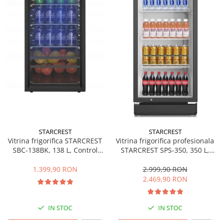
Side by side
Cuptoare cu microunde
Cuptoare cu microunde
Hote
Hote de bucatarie
Incorporabile
Aparate frigorifice incorporabile
Cuptoare cu microunde
incorporabile
Hote incorporabile
STARCREST
STARCREST
Plite incorporabile
Vitrina frigorifica STARCREST
Vitrina frigorifica profesionala
Masini spalat vase
SBC-138BK, 138 L, Control
STARCREST SPS-350, 350 L,
temperatura, Usa sticla, H 125
Termostat reglabil, Iluminare
Masini de spalat vase incorporabile
cm, Negru
LED, H 194.5 cm, Negru
1.399,90 RON
2.999,90 RON
Plite
2.469,90 RON
Incorporabile
Plite standard
IN STOC
IN STOC
Vitrine frigorifice