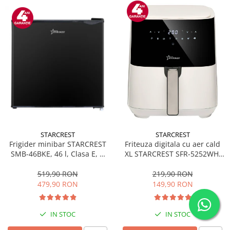
STARCREST
STARCREST
Frigider minibar STARCREST
Friteuza digitala cu aer cald
SMB-46BKE, 46 l, Clasa E, H
XL STARCREST SFR-5252WH,
49.5 cm, Negru
1450 W, 5 Litri, Termostat 80 -
200 °C, 8 programe
519,90 RON
219,90 RON
predefinite, Alb
479,90 RON
149,90 RON
IN STOC
IN STOC