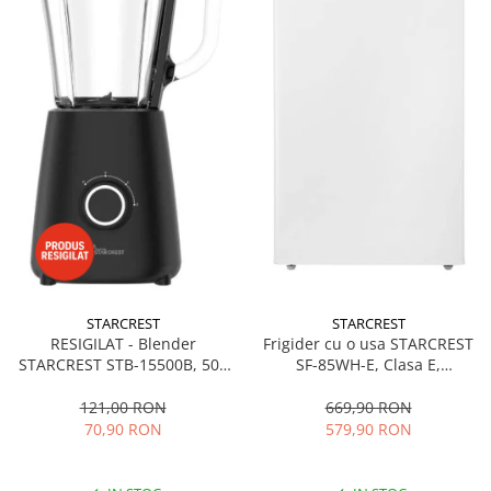
STARCREST
STARCREST
RESIGILAT - Blender
Frigider cu o usa STARCREST
STARCREST STB-15500B, 500
SF-85WH-E, Clasa E,
W, 1.5 l, 2 viteze + functie
Capacitate 85L, Iluminare
Pulse, Negru
interioara, Compartiment
121,00 RON
669,90 RON
gheata, H 82 cm, Alb
70,90 RON
579,90 RON