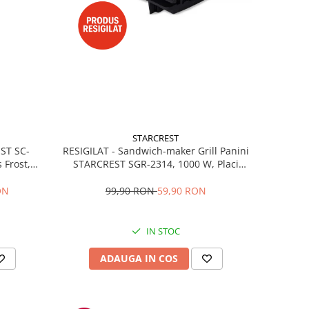
STARCREST
RESIGILAT - Sandwich-maker Grill Panini
EST SC-
STARCREST SGR-2314, 1000 W, Placi
 Frost,
nonaderente, Deschidere 180°, Suprafata
re LED,
de gatire 23 x 14 cm, Negru
ibile, H
99,90 RON
59,90 RON
ON
IN STOC
ADAUGA IN COS