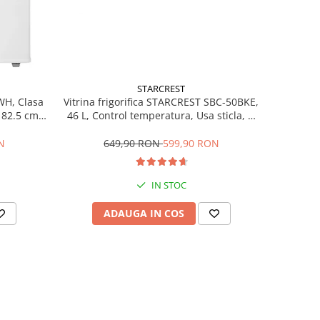
STARCREST
Vitrina frigorifica STARCREST SBC-50BKE,
WH, Clasa
46 L, Control temperatura, Usa sticla, H
H 82.5 cm,
48.8 cm, Negru
649,90 RON
599,90 RON
N
IN STOC
ADAUGA IN COS