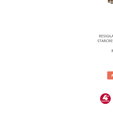
Masini de tocat
Mixere
Multicooker
Prăjitoare de pâine
Rasnite condimente
Razatoare
RESIGILA
STARCRES
Roboti de bucatarie
incluse,
Sandwich-maker
temper
Storcătoare
Aparate de cafea
Accesorii
Cafetiere
Espressoare
Râșnițe de cafea
Aparate de curatat bijuterii
Aparate de curățat cu aburi
Aparate de ingrijire tesaturi