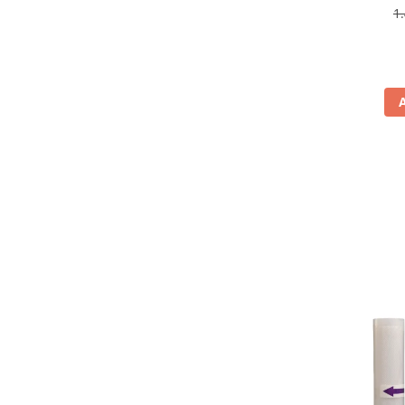
antiamp
1
Aspiratoare
rev
Mopuri electrice cu abur
Ingrijire personala
Cantare corporale
Ingrijire tesaturi
Statii de calcat
Masini de cusut
Ondulatoare
Perii de par electrice
Periute de dinti electrice
Pile electrice
Placi de indreptat parul
Plite
Preparare alimente
Masini de tocat