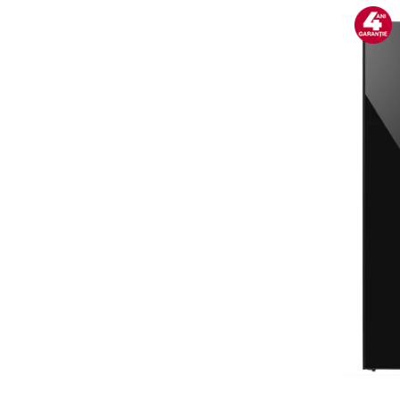
Alte accesorii foto & video
Aparate foto compacte
Aparate foto DSLR
Aparate foto Mirrorless
Carduri memorie
Obiective
Audio
Boxe portabile
Caști
MP3/MP4 playere
Radio
Sisteme audio
Soundbar
Auto
Accesorii electronice Auto
Compresoare auto
Auto-Moto