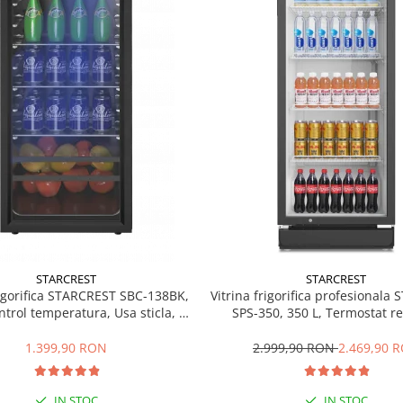
STARCREST
STARCREST
rigorifica STARCREST SBC-138BK,
Vitrina frigorifica profesionala
ntrol temperatura, Usa sticla, H
SPS-350, 350 L, Termostat re
125 cm, Negru
Iluminare LED, H 194.5 cm,
1.399,90 RON
2.999,90 RON
2.469,90 
IN STOC
IN STOC