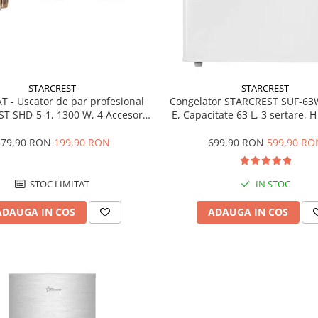
STARCREST
STARCREST
T - Uscator de par profesional
Congelator STARCREST SUF-63
T SHD-5-1, 1300 W, 4 Accesorii
E, Capacitate 63 L, 3 sertare, 
 3 Trepte de viteza, 3 Trepte de
Alb
atura, Buton de aer rece, Gri
379,90 RON
199,90 RON
699,90 RON
599,90 RO
STOC LIMITAT
IN STOC
ADAUGA IN COS
ADAUGA IN COS