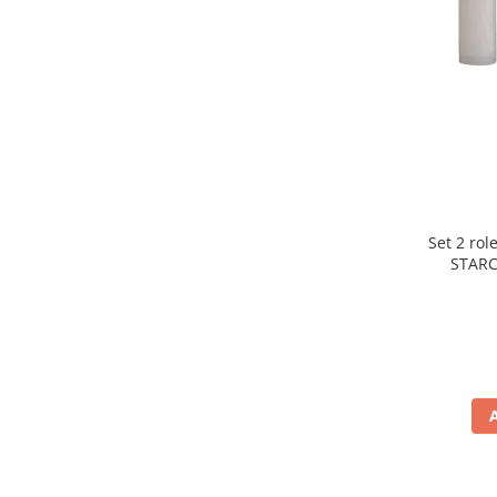
Preparare ceai si cafea
Aparate de spumat lapte
Espressoare
Preparare desert
accesori inghetata
Aparate de facut inghetata
Preparare paine
Masini de facut paine
Set 2 rol
Prajitoare de paine
STARC
rezist
Storcatoare
lavabile
Storcatoare
Tigai
TV, Electronice & Gaming
Accesorii & Periferice
Baterii si acumulatori
Aparate foto & accesorii