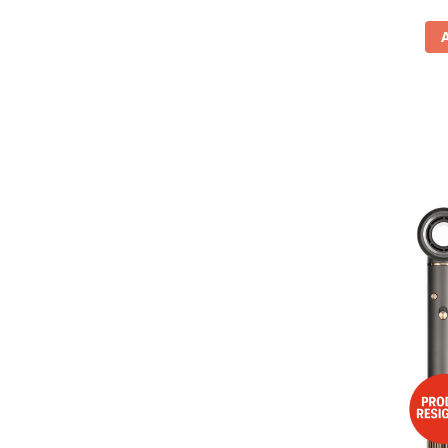
Vitrine pentru vinuri
Electrocasnice Mici
Accesorii aspiratoare
Aparate de bucatarie
Aparate de gatit cu aburi
Aparate de preparat desert
Aparate de vidat
Ascutitor cutite
Blendere
Cântare de bucătărie
Feliatoare
Fierbătoare
Friteuze
Grătare electrice
Masini de gheata
Masini de paine