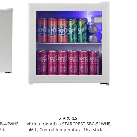
STARCREST
MB-46WHE,
Vitrina frigorifica STARCREST SBC-51WHE,
Alb
46 L, Control temperatura, Usa sticla, H
48.8 cm, Alb