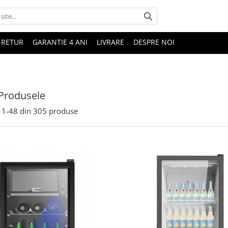
 RETUR
GARANTIE 4 ANI
LIVRARE
DESPRE NOI
Produsele
1-
48
din
305
produse