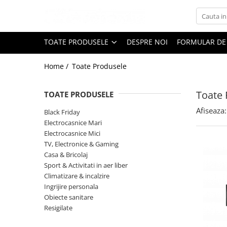
Toate Produsele
TOATE PRODUSELE
DESPRE NOI
FORMULAR DE
Black Friday
Home /
Toate Produsele
Electrocasnice Mari
Aparate frigorifice
Toate 
TOATE PRODUSELE
Aparat cuburi de gheata
Combine frigorifice
Afiseaza:
Black Friday
Congelatoare
Electrocasnice Mari
Electrocasnice Mici
Congelatoare verticale
TV, Electronice & Gaming
Frigidere
Casa & Bricolaj
Frigidere cu doua usi
Sport & Activitati in aer liber
Frigidere cu o usa
Climatizare & incalzire
Ingrijire personala
Lazi frigorifice
Obiecte sanitare
Minibaruri
Resigilate
Racitoare