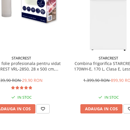
STARCREST
STARCREST
e folie profesionala pentru vidat
Combina frigorifica STARCR
REST VRL-2850, 28 x 500 cm,
170WH-E, 170 L, Clasa E, Less
ente, reutilizabile, sous vide,
Termostat reglabil, Ilumina
 in masina de spalat, fara BPA,
Picioare ajustabile, Usi revers
39,90 RON
29,90 RON
1.399,90 RON
899,90 R
transparent
151.8 cm, Alb
IN STOC
IN STOC
ADAUGA IN COS
ADAUGA IN COS