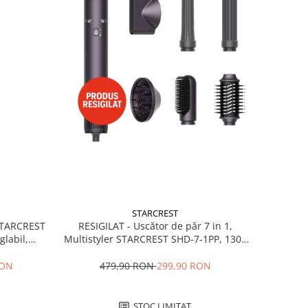
STARCREST
RESIGILAT - Uscător de păr 7 in 1,
 STARCREST
Multistyler STARCREST SHD-7-1PP, 1300
glabil,
W, 3 trepte de viteză, 3 trepte de
 Negru
temperatură, mov
479,90 RON
299,90 RON
RON
STOC LIMITAT