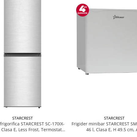
STARCREST
STARCREST
Frigider minibar STARCREST S
rigorifica STARCREST SC-170IX-
46 l, Clasa E, H 49.5 cm, 
, Clasa E, Less Frost, Termostat
, Iluminare LED, Suprafata Inox