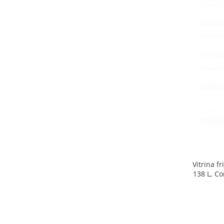
Side by side
Cuptoare cu microunde
Cuptoare cu microunde
Hote
Hote de bucatarie
Incorporabile
Aparate frigorifice incorporabile
Cuptoare cu microunde
incorporabile
Hote incorporabile
Plite incorporabile
Masini spalat vase
Vitrina f
Masini de spalat vase incorporabile
138 L, Co
Plite
Incorporabile
Plite standard
Vitrine frigorifice