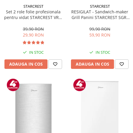
STARCREST
STARCREST
Set 2 role folie profesionala
RESIGILAT - Sandwich-maker
pentru vidat STARCREST VRL-
Grill Panini STARCREST SGR-
2850, 28 x 500 cm, rezistente,
2314, 1000 W, Placi
reutilizabile, sous vide,
nonaderente, Deschidere
39,90 RON
99,90 RON
lavabile in masina de spalat,
180°, Suprafata de gatire 23 x
29,90 RON
59,90 RON
fara BPA, transparent
14 cm, Negru
IN STOC
IN STOC
ADAUGA IN COS
ADAUGA IN COS