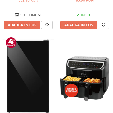
552,90 RON
83,90 RON
Negru/Inox
STOC LIMITAT
IN STOC
ADAUGA IN COS
ADAUGA IN COS