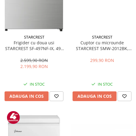
STARCREST
STARCREST
Frigider cu doua usi
Cuptor cu microunde
STARCREST SF-497NF-IX, 497
STARCREST SMW-2012BK,
L, Full NoFrost, Compresor
700W, Capacitate 20 L, Control
Inverter, Clasa E, Display,
mecanic, 6 Trepte de putere,
2.599,90 RON
299,90 RON
Functie super racire, Blocare
Negru
2.199,90 RON
acces copii, H 175 cm, Inox
IN STOC
IN STOC
ADAUGA IN COS
ADAUGA IN COS