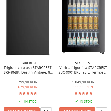
STARCREST
STARCREST
Frigider cu o usa STARCREST
Vitrina frigorifica STARCREST
SRF-86BK, Design Vintage, 85
SBC-9901BKE, 93 L, Termostat
l, Clasa E, Iluminare
reglabil, Iluminare LED, Usa
interioara, H 84 cm, Negru
sticla, H 84.5 cm, Negru
799,90 RON
1.049,90 RON
679,90 RON
999,90 RON
IN STOC
IN STOC