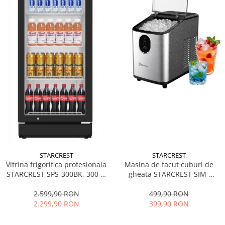
STARCREST
STARCREST
Vitrina frigorifica profesionala
Masina de facut cuburi de
STARCREST SPS-300BK, 300 L,
gheata STARCREST SIM-
Termostat reglabil, Iluminare
1125IX, Capacitate 11-
LED, H 169.5 cm, Negru
12Kg/24h, Cos gheata
2.599,90 RON
499,90 RON
detasabil, Rezervor apa 0.8 l,
2.299,90 RON
399,90 RON
Inox