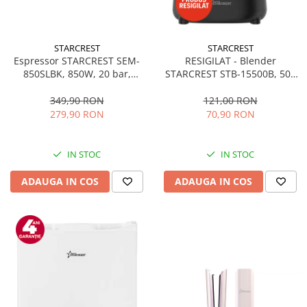
STARCREST
STARCREST
Espressor STARCREST SEM-
RESIGILAT - Blender
850SLBK, 850W, 20 bar,
STARCREST STB-15500B, 500
rezervor detasabil 1.5L,
W, 1.5 l, 2 viteze + functie
dispozitiv spumare, filtru
Pulse, Negru
349,90 RON
121,00 RON
dublu din inox, Negru/Inox
279,90 RON
70,90 RON
IN STOC
IN STOC
ADAUGA IN COS
ADAUGA IN COS