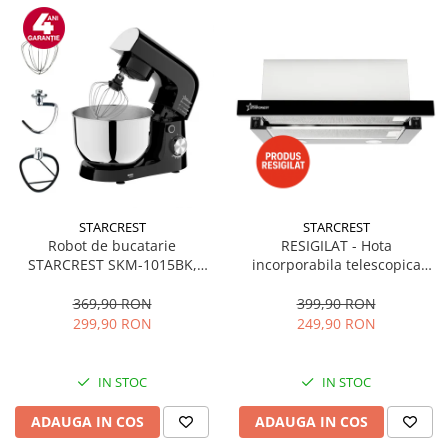
STARCREST
STARCREST
Robot de bucatarie
RESIGILAT - Hota
STARCREST SKM-1015BK,
incorporabila telescopica
1500 W, Bol 4.5 L Inox, 5
STARCREST STH-550BK,
Accesorii, 10 Viteze + Pulse,
Putere de absorbtie 550 m3/h,
369,90 RON
399,90 RON
Negru
1 Motor, 2 Trepte putere, 60
299,90 RON
249,90 RON
cm, Negru
IN STOC
IN STOC
ADAUGA IN COS
ADAUGA IN COS