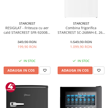
STARCREST
STARCREST
RESIGILAT - Friteuza cu aer
Combina frigorifica
cald STARCREST SFR-9200BK,
STARCREST SC-268WH-E, 268
1800 W, Cos Dublu, 9 litri,
L, Clasa E, Less Frost,
Termostat 80 - 200 °C, 8
Termostat reglabil, Iluminare
349,90 RON
1.549,90 RON
programe predefinite, Negru
LED, Picioare ajustabile, Usi
199,90 RON
1.099,90 RON
reversibile, H 178 cm, Alb
IN STOC
IN STOC
ADAUGA IN COS
ADAUGA IN COS