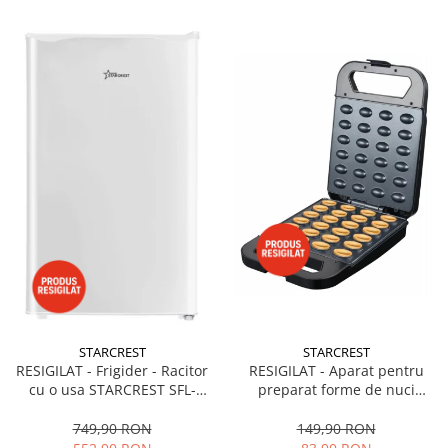
STARCREST
STARCREST
RESIGILAT - Frigider - Racitor
RESIGILAT - Aparat pentru
cu o usa STARCREST SFL-
preparat forme de nuci
92WHE, Clasa E, Capacitate
STARCREST SNM-4024BX, 24
92L, Iluminare interioara,H 83
forme, 1400W, Indicator
749,90 RON
149,90 RON
cm, Alb
luminos, Placi antiaderente,