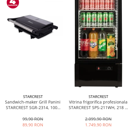
STARCREST
STARCREST
Sandwich-maker Grill Panini
Vitrina frigorifica profesionala
STARCREST SGR-2314, 1000
STARCREST SPS-211WH, 218 L,
W, Placi nonaderente,
Termostat reglabil, Iluminare
Deschidere 180°, Suprafata
LED, H 141 cm, Negru
99,90 RON
2.099,90 RON
de gatire 23 x 14 cm, Negru
89,90 RON
1.749,90 RON