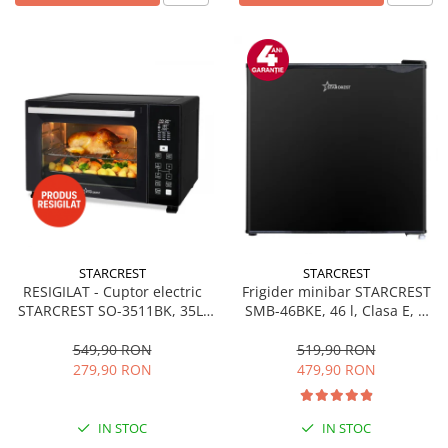
STARCREST
STARCREST
RESIGILAT - Cuptor electric
Frigider minibar STARCREST
STARCREST SO-3511BK, 35L,
SMB-46BKE, 46 l, Clasa E, H
1500W, Rotisor, Convectie, 12
49.5 cm, Negru
Programe predefinite,
549,90 RON
519,90 RON
Interfata digitala, Negru
279,90 RON
479,90 RON
IN STOC
IN STOC