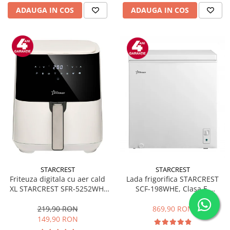
ADAUGA IN COS
ADAUGA IN COS
STARCREST
STARCREST
Friteuza digitala cu aer cald
Lada frigorifica STARCREST
XL STARCREST SFR-5252WH,
SCF-198WHE, Clasa E,
1450 W, 5 Litri, Termostat 80 -
Capacitate 198L, Sistem
200 °C, 8 programe
convertibil - functie frigider,
219,90 RON
869,90 RON
predefinite, Alb
Termostat reglabil, Alb
149,90 RON