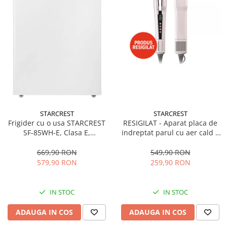
STARCREST
STARCREST
Frigider cu o usa STARCREST
RESIGILAT - Aparat placa de
SF-85WH-E, Clasa E,
indreptat parul cu aer cald 2
Capacitate 85L, Iluminare
in 1 STARCREST SHS-1300PK,
interioara, Compartiment
1300 W, Uscare si indreptare,
669,90 RON
549,90 RON
gheata, H 82 cm, Alb
Afisaj LCD, Tehnologie cu ioni
579,90 RON
259,90 RON
negativi, 5 Moduri de
temperatura, 3 Viteze, Roz
IN STOC
IN STOC
ADAUGA IN COS
ADAUGA IN COS