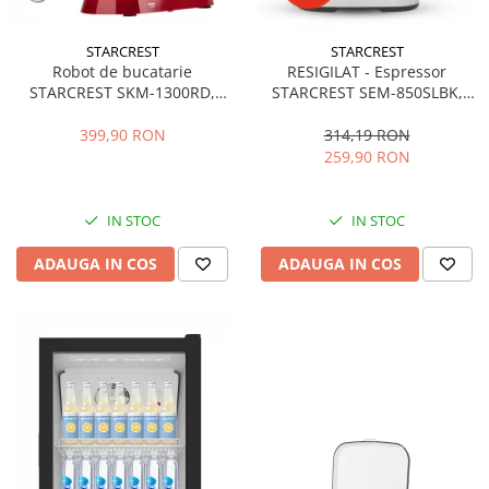
STARCREST
STARCREST
Robot de bucatarie
RESIGILAT - Espressor
STARCREST SKM-1300RD,
STARCREST SEM-850SLBK,
1300W, Bol 5.2 L Inox, 4
850W, 20 bar, rezervor
Accesorii, 10 Viteze + Pulse,
detasabil 1.5L, dispozitiv
399,90 RON
314,19 RON
Angrenaje metalice, Rosu
spumare, filtru dublu din
259,90 RON
inox, Negru/Inox
IN STOC
IN STOC
ADAUGA IN COS
ADAUGA IN COS