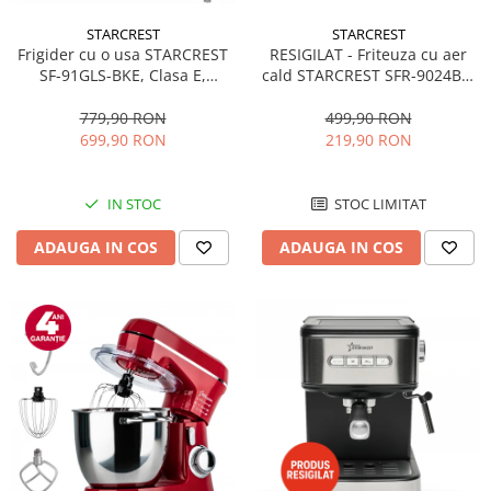
STARCREST
STARCREST
RESIGILAT - Friteuza cu aer
Frigider cu o usa STARCREST
cald STARCREST SFR-9024BK,
SF-91GLS-BKE, Clasa E,
2400 W, Cos Dublu, 9 litri,
Capacitate 91L, Iluminare
Termostat 80 - 200 °C, 12
interioara, H 83 cm, Sticla
499,90 RON
779,90 RON
programe, Negru
Neagra
219,90 RON
699,90 RON
STOC LIMITAT
IN STOC
ADAUGA IN COS
ADAUGA IN COS