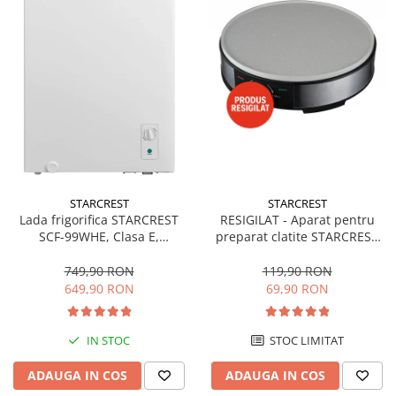
STARCREST
STARCREST
Lada frigorifica STARCREST
RESIGILAT - Aparat pentru
SCF-99WHE, Clasa E,
preparat clatite STARCREST
Capacitate 99L, Sistem
SCM-3212, 1200W, Placa cu
convertibil - functie frigider,
invelis ceramic antiaderent,
749,90 RON
119,90 RON
Termostat reglabil, Alb
30 cm, Inox / Negru
649,90 RON
69,90 RON
IN STOC
STOC LIMITAT
ADAUGA IN COS
ADAUGA IN COS