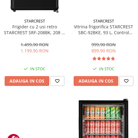
STARCREST
STARCREST
Frigider cu 2 usi retro
Vitrina frigorifica STARCREST
STARCREST SRF-208BK, 208 L,
SBC-92BKE, 93 L, Control
Clasa E, Design Vintage,
temperatura, Usa sticla, H
Iluminare LED, Termostat
83.2 cm, Negru
1.499,90 RON
999,90 RON
Reglabil, H 147 cm, Negru
1.199,90 RON
899,90 RON
IN STOC
IN STOC
ADAUGA IN COS
ADAUGA IN COS