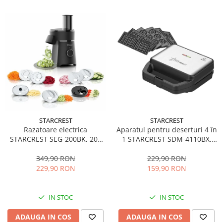
STARCREST
STARCREST
Aparatul pentru deserturi 4 în
Razatoare electrica
1 STARCREST SDM-4110BX,
STARCREST SEG-200BK, 200
800W, placi detasabile cu
W, 7 moduri de taiere, Negru
invelis ceramic pentru vafe,
229,90 RON
349,90 RON
nuci, gogosi si smile
159,90 RON
229,90 RON
sandwich, negru
IN STOC
IN STOC
ADAUGA IN COS
ADAUGA IN COS