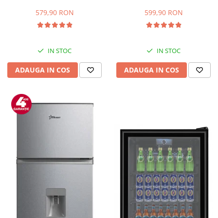
Capacitate 66 L, H 63 cm, Alb
83L, Iluminare interioara,
Compartiment gheata, H 85
579,90 RON
599,90 RON
cm, Alb
IN STOC
IN STOC
ADAUGA IN COS
ADAUGA IN COS