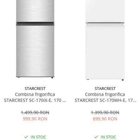
STARCREST
STARCREST
Combina frigorifica
Combina frigorifica
STARCREST SC-170IX-E, 170 L,
STARCREST SC-170WH-E, 170
Clasa E, Less Frost, Termostat
L, Clasa E, Less Frost,
reglabil, Iluminare LED,
Termostat reglabil, Iluminare
1.499,90 RON
1.399,90 RON
Suprafata Inox antiamprenta,
LED, Picioare ajustabile, Usi
999,90 RON
899,90 RON
Picioare ajustabile, Usi
reversibile, H 151.8 cm, Alb
reversibile, H 151.8 cm, Inox
IN STOC
IN STOC