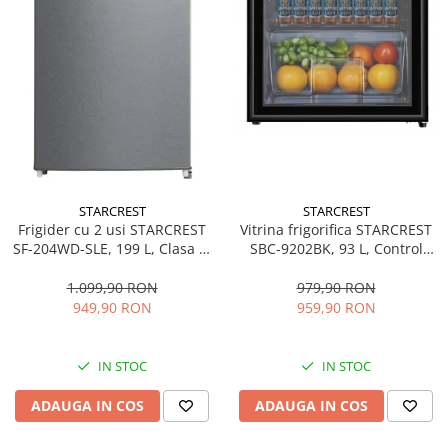
STARCREST
STARCREST
Frigider cu 2 usi STARCREST
Vitrina frigorifica STARCREST
SF-204WD-SLE, 199 L, Clasa E,
SBC-9202BK, 93 L, Control
Dozator Apa, Iluminare LED,
temperatura, Usa sticla, H
Termostat Ajustabil, Usi
83.2 cm, Negru
1.099,90 RON
979,90 RON
reversibile, H 143 cm, Argintiu
949,90 RON
959,90 RON
IN STOC
IN STOC
ADAUGA IN COS
ADAUGA IN COS