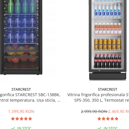
STARCREST
STARCREST
rigorifica STARCREST SBC-138BK,
Vitrina frigorifica profesionala
ntrol temperatura, Usa sticla, H
SPS-350, 350 L, Termostat re
125 cm, Negru
Iluminare LED, H 194.5 cm,
1.399,90 RON
2.999,90 RON
2.469,90 
IN STOC
IN STOC