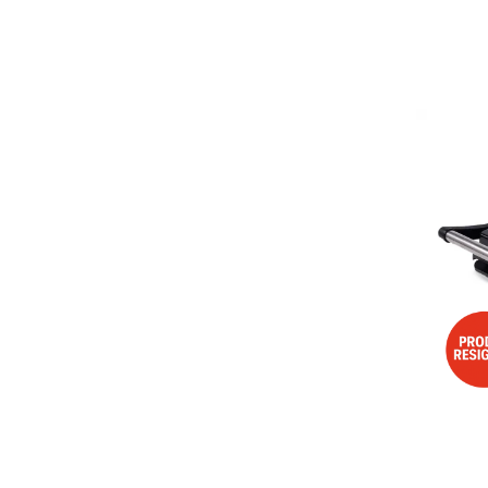
Aspiratoare
Mopuri electrice cu abur
Ingrijire personala
Cantare corporale
Ingrijire tesaturi
Statii de calcat
Masini de cusut
Ondulatoare
Perii de par electrice
Periute de dinti electrice
Pile electrice
Placi de indreptat parul
Plite
Preparare alimente
Masini de tocat