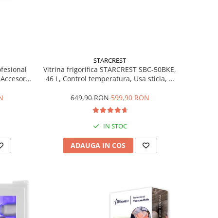
STARCREST
ofesional
Vitrina frigorifica STARCREST SBC-50BKE,
Accesorii
46 L, Control temperatura, Usa sticla, H
Trepte de
48.8 cm, Negru
ce, Gri
N
649,90 RON
599,90 RON
IN STOC
ADAUGA IN COS