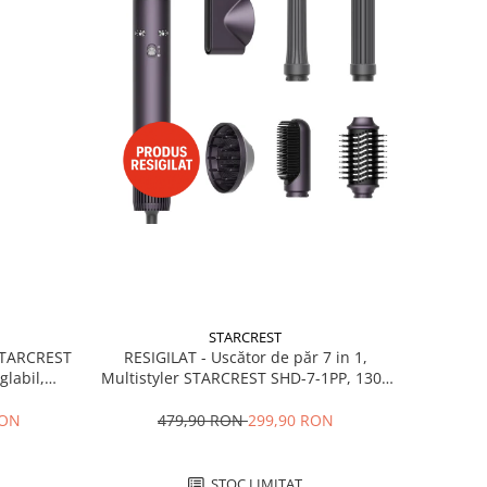
STARCREST
RESIGILAT - Uscător de păr 7 in 1,
 STARCREST
Multistyler STARCREST SHD-7-1PP, 1300
glabil,
W, 3 trepte de viteză, 3 trepte de
 Negru
temperatură, mov
479,90 RON
299,90 RON
RON
STOC LIMITAT