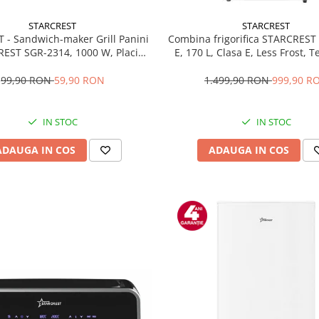
STARCREST
STARCREST
T - Sandwich-maker Grill Panini
Combina frigorifica STARCREST
EST SGR-2314, 1000 W, Placi
E, 170 L, Clasa E, Less Frost, 
te, Deschidere 180°, Suprafata
reglabil, Iluminare LED, Supra
 gatire 23 x 14 cm, Negru
antiamprenta, Picioare ajustab
99,90 RON
59,90 RON
1.499,90 RON
999,90 R
reversibile, H 151.8 cm, 
IN STOC
IN STOC
ADAUGA IN COS
ADAUGA IN COS