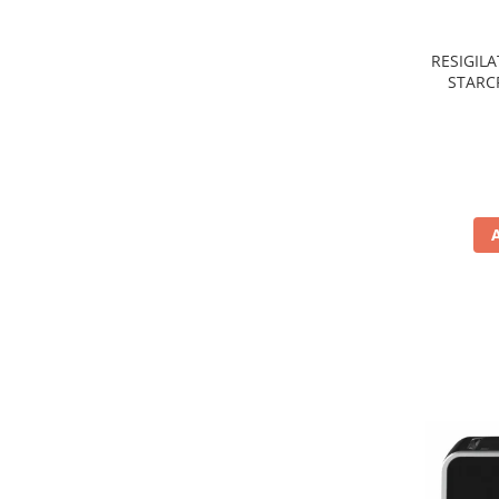
Preparare ceai si cafea
Aparate de spumat lapte
RESIGILA
Espressoare
STARCR
nonaderen
Preparare desert
de
accesori inghetata
Aparate de facut inghetata
Preparare paine
Masini de facut paine
Prajitoare de paine
Storcatoare
Storcatoare
Tigai
TV, Electronice & Gaming
Accesorii & Periferice
Baterii si acumulatori
Aparate foto & accesorii