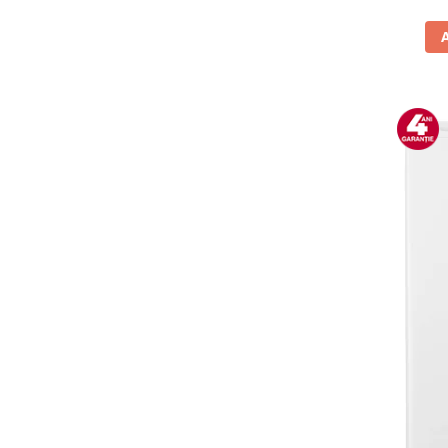
Vitrine pentru vinuri
Electrocasnice Mici
Accesorii aspiratoare
Aparate de bucatarie
Aparate de gatit cu aburi
Aparate de preparat desert
Aparate de vidat
Ascutitor cutite
Blendere
Cântare de bucătărie
Feliatoare
Fierbătoare
Friteuze
Grătare electrice
Masini de gheata
Masini de paine