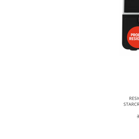
Alte accesorii foto & video
Aparate foto compacte
Aparate foto DSLR
Aparate foto Mirrorless
Carduri memorie
Obiective
Audio
Boxe portabile
Caști
MP3/MP4 playere
Radio
Sisteme audio
RESI
Soundbar
STARCR
Dublu, 9
Auto
pro
Accesorii electronice Auto
Compresoare auto
Auto-Moto