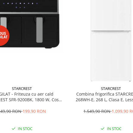
STARCREST
STARCREST
GILAT - Friteuza cu aer cald
Combina frigorifica STARCR
EST SFR-9200BK, 1800 W, Cos
268WH-E, 268 L, Clasa E, Less
 litri, Termostat 80 - 200 °C, 8
Termostat reglabil, Ilumina
grame predefinite, Negru
Picioare ajustabile, Usi reversib
349,90 RON
199,90 RON
1.549,90 RON
1.099,90 
cm, Alb
IN STOC
IN STOC