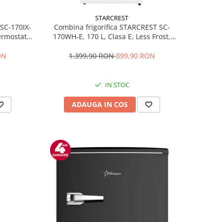
STARCREST
 SC-170IX-
Combina frigorifica STARCREST SC-
Termostat
170WH-E, 170 L, Clasa E, Less Frost,
fata Inox
Termostat reglabil, Iluminare LED,
ile, Usi
Picioare ajustabile, Usi reversibile, H
ON
1.399,90 RON
899,90 RON
Inox
151.8 cm, Alb
IN STOC
ADAUGA IN COS