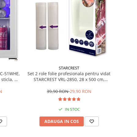
STARCREST
Set 2 role folie profesionala pentru vidat
SBC-51WHE,
STARCREST VRL-2850, 28 x 500 cm,
sticla, H
rezistente, reutilizabile, sous vide,
lavabile in masina de spalat, fara BPA,
39,90 RON
29,90 RON
N
transparent
IN STOC
ADAUGA IN COS