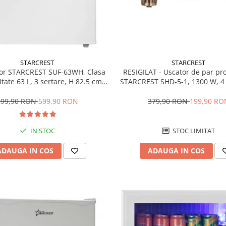
STARCREST
STARCREST
RESIGILAT - Uscator de par pr
or STARCREST SUF-63WH, Clasa
STARCREST SHD-5-1, 1300 W, 4 
tate 63 L, 3 sertare, H 82.5 cm,
incluse, 3 Trepte de viteza, 3 
Alb
temperatura, Buton de aer re
379,90 RON
199,90 RO
699,90 RON
599,90 RON
STOC LIMITAT
IN STOC
ADAUGA IN COS
ADAUGA IN COS