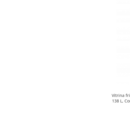
Side by side
Cuptoare cu microunde
Cuptoare cu microunde
Hote
Hote de bucatarie
Incorporabile
Aparate frigorifice incorporabile
Cuptoare cu microunde
incorporabile
Hote incorporabile
Plite incorporabile
Masini spalat vase
Vitrina f
Masini de spalat vase incorporabile
138 L, Co
Plite
Incorporabile
Plite standard
Vitrine frigorifice