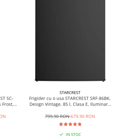
STARCREST
EST SC-
Frigider cu o usa STARCREST SRF-86BK,
 Frost,
Design Vintage, 85 l, Clasa E, Iluminare
re LED,
interioara, H 84 cm, Negru
ile, H 178
RON
799,90 RON
679,90 RON
IN STOC