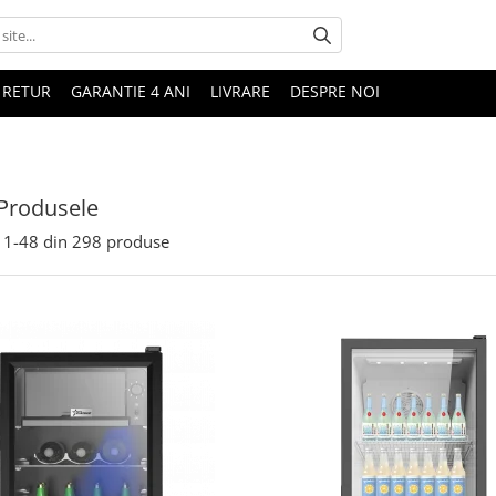
 RETUR
GARANTIE 4 ANI
LIVRARE
DESPRE NOI
Produsele
1-
48
din
298
produse