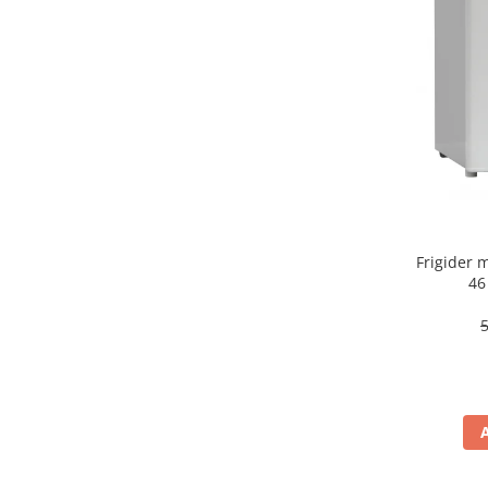
aparat de calcat vertical
Aparate de scame
Fiare de calcat
Statii de calcat
Aparate de masaj
Aparate de ras electrice
Aparate de tuns
Aparate faciale
Frigider
Aspiratoare
46
Aspiratoare de geamuri
Cuptoare cu microunde
Cuptoare electrice
Cântare corporale
Epilatoare
Ingrijire locuinta