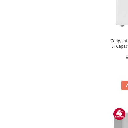
Masini de tocat
Mixere
Multicooker
Prăjitoare de pâine
Rasnite condimente
Razatoare
Congelat
E, Capaci
Roboti de bucatarie
Sandwich-maker
Storcătoare
Aparate de cafea
Accesorii
Cafetiere
Espressoare
Râșnițe de cafea
Aparate de curatat bijuterii
Aparate de curățat cu aburi
Aparate de ingrijire tesaturi