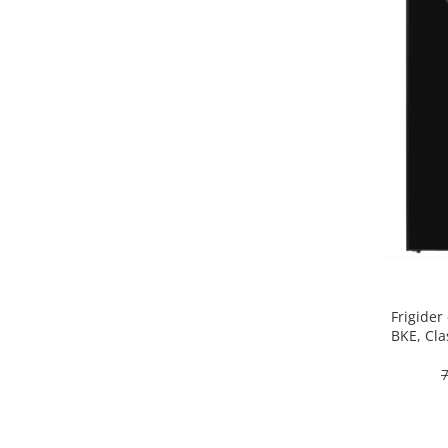
Alte accesorii foto & video
Aparate foto compacte
Aparate foto DSLR
Aparate foto Mirrorless
Carduri memorie
Obiective
Audio
Boxe portabile
Caști
MP3/MP4 playere
Radio
Sisteme audio
Frigider
Soundbar
BKE, Cla
inter
Auto
Accesorii electronice Auto
Compresoare auto
Auto-Moto