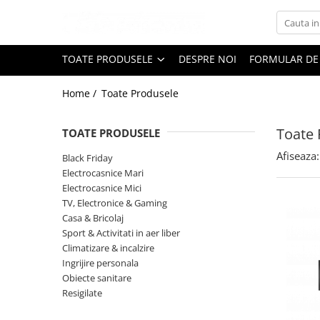
Toate Produsele
TOATE PRODUSELE
DESPRE NOI
FORMULAR DE
Black Friday
Home /
Toate Produsele
Electrocasnice Mari
Aparate frigorifice
Toate 
TOATE PRODUSELE
Aparat cuburi de gheata
Combine frigorifice
Afiseaza:
Black Friday
Congelatoare
Electrocasnice Mari
Electrocasnice Mici
Congelatoare verticale
TV, Electronice & Gaming
Frigidere
Casa & Bricolaj
Frigidere cu doua usi
Sport & Activitati in aer liber
Frigidere cu o usa
Climatizare & incalzire
Ingrijire personala
Lazi frigorifice
Obiecte sanitare
Minibaruri
Resigilate
Racitoare