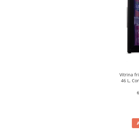
aparat de calcat vertical
Aparate de scame
Fiare de calcat
Statii de calcat
Aparate de masaj
Aparate de ras electrice
Aparate de tuns
Aparate faciale
Vitrina f
Aspiratoare
46 L, Co
Aspiratoare de geamuri
Cuptoare cu microunde
Cuptoare electrice
Cântare corporale
Epilatoare
Ingrijire locuinta