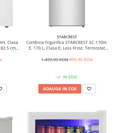
STARCREST
WH, Clasa
Combina frigorifica STARCREST SC-170IX-
H 82.5 cm,
E, 170 L, Clasa E, Less Frost, Termostat
reglabil, Iluminare LED, Suprafata Inox
antiamprenta, Picioare ajustabile, Usi
N
1.499,90 RON
999,90 RON
reversibile, H 151.8 cm, Inox
IN STOC
ADAUGA IN COS