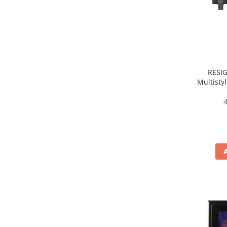
Masini de tocat
Mixere
Multicooker
Prăjitoare de pâine
Rasnite condimente
Razatoare
RESIG
Multisty
Roboti de bucatarie
W, 3 
Sandwich-maker
Storcătoare
Aparate de cafea
Accesorii
Cafetiere
Espressoare
Râșnițe de cafea
Aparate de curatat bijuterii
Aparate de curățat cu aburi
Aparate de ingrijire tesaturi