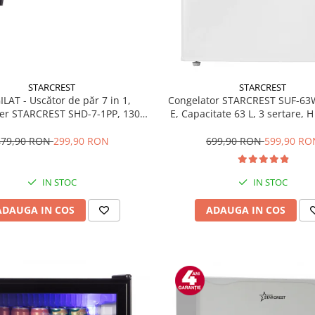
STARCREST
STARCREST
ILAT - Uscător de păr 7 in 1,
Congelator STARCREST SUF-63
ler STARCREST SHD-7-1PP, 1300
E, Capacitate 63 L, 3 sertare, 
trepte de viteză, 3 trepte de
Alb
temperatură, mov
479,90 RON
299,90 RON
699,90 RON
599,90 RO
IN STOC
IN STOC
ADAUGA IN COS
ADAUGA IN COS