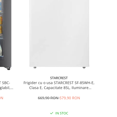
STARCREST
T SBC-
Frigider cu o usa STARCREST SF-85WH-E,
labil,
Clasa E, Capacitate 85L, Iluminare
84.5 cm,
interioara, Compartiment gheata, H 82
cm, Alb
ON
669,90 RON
579,90 RON
IN STOC