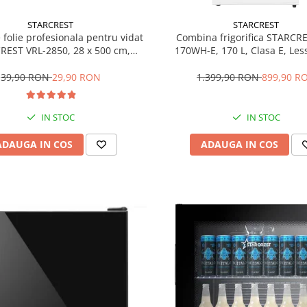
STARCREST
STARCREST
e folie profesionala pentru vidat
Combina frigorifica STARCR
REST VRL-2850, 28 x 500 cm,
170WH-E, 170 L, Clasa E, Less
ente, reutilizabile, sous vide,
Termostat reglabil, Ilumina
 in masina de spalat, fara BPA,
Picioare ajustabile, Usi revers
39,90 RON
29,90 RON
1.399,90 RON
899,90 R
transparent
151.8 cm, Alb
IN STOC
IN STOC
ADAUGA IN COS
ADAUGA IN COS