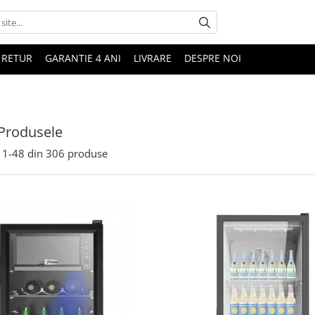
 RETUR
GARANTIE 4 ANI
LIVRARE
DESPRE NOI
Produsele
1-
48
din
306
produse