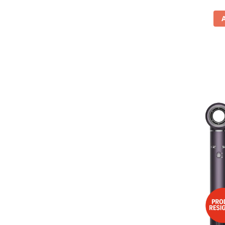
Vitrine pentru vinuri
Electrocasnice Mici
Accesorii aspiratoare
Aparate de bucatarie
Aparate de gatit cu aburi
Aparate de preparat desert
Aparate de vidat
Ascutitor cutite
Blendere
Cântare de bucătărie
Feliatoare
Fierbătoare
Friteuze
Grătare electrice
Masini de gheata
Masini de paine