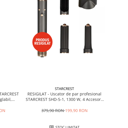
STARCREST
RESIGILAT - Uscator de par profesional
 STARCREST
STARCREST SHD-5-1, 1300 W, 4 Accesorii
glabil,
incluse, 3 Trepte de viteza, 3 Trepte de
 Negru
temperatura, Buton de aer rece, Gri
379,90 RON
199,90 RON
RON
STOC LIMITAT