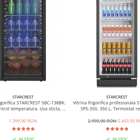
STARCREST
STARCREST
rigorifica STARCREST SBC-138BK,
Vitrina frigorifica profesionala
ntrol temperatura, Usa sticla, H
SPS-350, 350 L, Termostat re
125 cm, Negru
Iluminare LED, H 194.5 cm,
1.399,90 RON
2.999,90 RON
2.469,90 
IN STOC
IN STOC