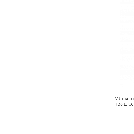
Side by side
Cuptoare cu microunde
Cuptoare cu microunde
Hote
Hote de bucatarie
Incorporabile
Aparate frigorifice incorporabile
Cuptoare cu microunde
incorporabile
Hote incorporabile
Plite incorporabile
Masini spalat vase
Vitrina f
Masini de spalat vase incorporabile
138 L, Co
Plite
Incorporabile
Plite standard
Vitrine frigorifice