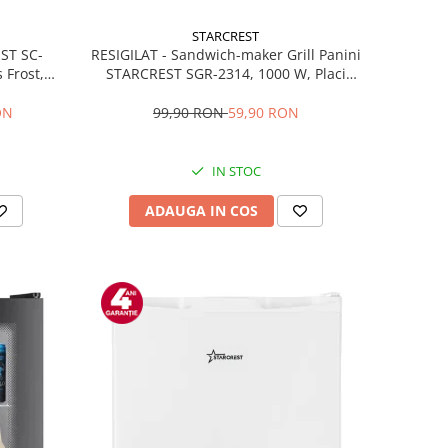
STARCREST
RESIGILAT - Sandwich-maker Grill Panini
EST SC-
STARCREST SGR-2314, 1000 W, Placi
 Frost,
nonaderente, Deschidere 180°, Suprafata
re LED,
de gatire 23 x 14 cm, Negru
ibile, H
99,90 RON
59,90 RON
ON
IN STOC
ADAUGA IN COS