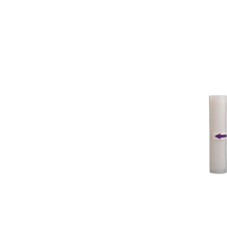
Aspiratoare
Mopuri electrice cu abur
Ingrijire personala
Cantare corporale
Ingrijire tesaturi
Statii de calcat
Masini de cusut
Ondulatoare
Perii de par electrice
Periute de dinti electrice
Pile electrice
Placi de indreptat parul
Plite
Preparare alimente
Masini de tocat