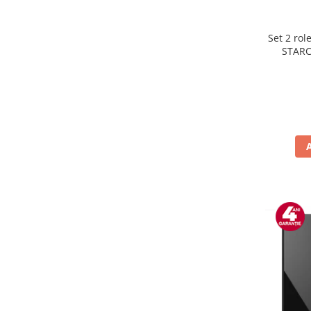
Preparare ceai si cafea
Aparate de spumat lapte
Set 2 rol
Espressoare
STARC
rezist
Preparare desert
lavabile
accesori inghetata
Aparate de facut inghetata
Preparare paine
Masini de facut paine
Prajitoare de paine
Storcatoare
Storcatoare
Tigai
TV, Electronice & Gaming
Accesorii & Periferice
Baterii si acumulatori
Aparate foto & accesorii