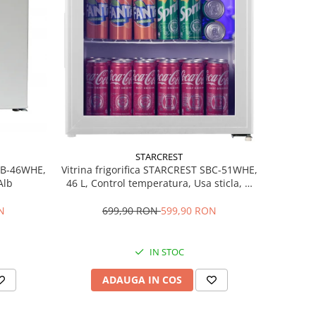
STARCREST
MB-46WHE,
Vitrina frigorifica STARCREST SBC-51WHE,
Alb
46 L, Control temperatura, Usa sticla, H
48.8 cm, Alb
N
699,90 RON
599,90 RON
IN STOC
ADAUGA IN COS