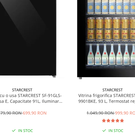
STARCREST
STARCREST
 cu o usa STARCREST SF-91GLS-
Vitrina frigorifica STARCRES
sa E, Capacitate 91L, Iluminare
9901BKE, 93 L, Termostat reg
ioara, H 83 cm, Sticla Neagra
Iluminare LED, Usa sticla, H 
Negru
779,90 RON
699,90 RON
1.049,90 RON
999,90 R
IN STOC
IN STOC