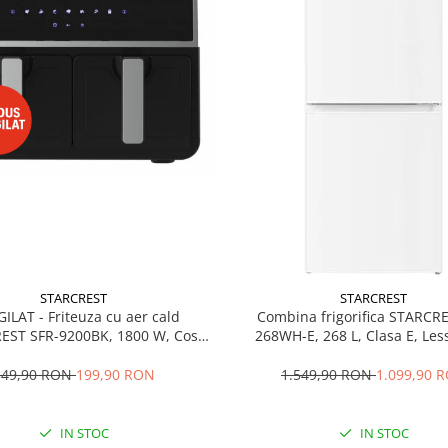
STARCREST
STARCREST
GILAT - Friteuza cu aer cald
Combina frigorifica STARCR
EST SFR-9200BK, 1800 W, Cos
268WH-E, 268 L, Clasa E, Less
 litri, Termostat 80 - 200 °C, 8
Termostat reglabil, Ilumina
grame predefinite, Negru
Picioare ajustabile, Usi reversib
349,90 RON
199,90 RON
1.549,90 RON
1.099,90 
cm, Alb
IN STOC
IN STOC