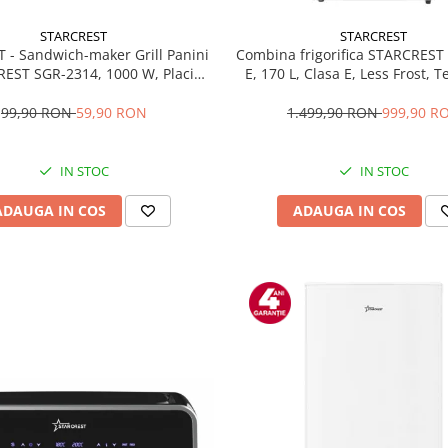
STARCREST
STARCREST
T - Sandwich-maker Grill Panini
Combina frigorifica STARCREST
EST SGR-2314, 1000 W, Placi
E, 170 L, Clasa E, Less Frost, 
te, Deschidere 180°, Suprafata
reglabil, Iluminare LED, Supra
 gatire 23 x 14 cm, Negru
antiamprenta, Picioare ajustab
99,90 RON
59,90 RON
1.499,90 RON
999,90 R
reversibile, H 151.8 cm, 
IN STOC
IN STOC
ADAUGA IN COS
ADAUGA IN COS