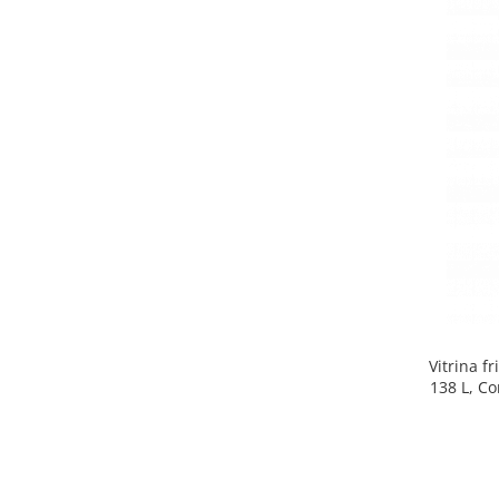
Side by side
Cuptoare cu microunde
Cuptoare cu microunde
Hote
Hote de bucatarie
Incorporabile
Aparate frigorifice incorporabile
Cuptoare cu microunde
incorporabile
Hote incorporabile
Plite incorporabile
Masini spalat vase
Vitrina f
Masini de spalat vase incorporabile
138 L, Co
Plite
Incorporabile
Plite standard
Vitrine frigorifice