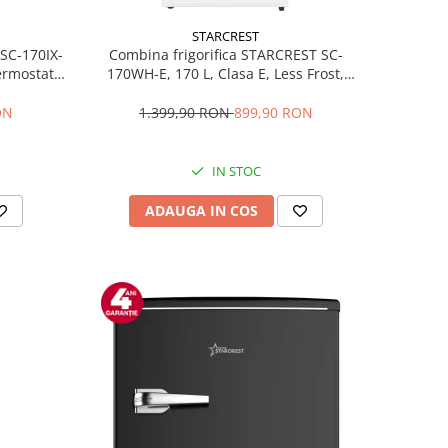
STARCREST
 SC-170IX-
Combina frigorifica STARCREST SC-
Termostat
170WH-E, 170 L, Clasa E, Less Frost,
fata Inox
Termostat reglabil, Iluminare LED,
ile, Usi
Picioare ajustabile, Usi reversibile, H
ON
1.399,90 RON
899,90 RON
Inox
151.8 cm, Alb
IN STOC
ADAUGA IN COS