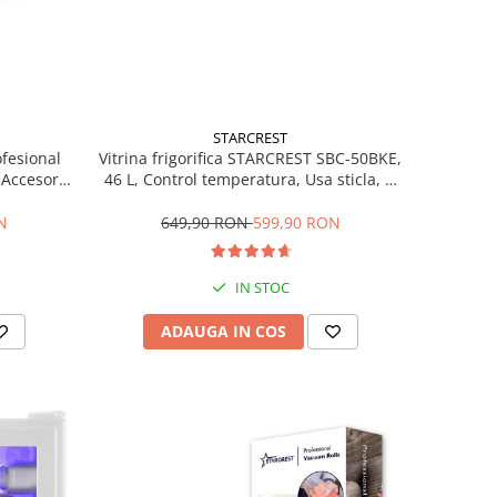
STARCREST
ofesional
Vitrina frigorifica STARCREST SBC-50BKE,
Accesorii
46 L, Control temperatura, Usa sticla, H
Trepte de
48.8 cm, Negru
ce, Gri
N
649,90 RON
599,90 RON
IN STOC
ADAUGA IN COS