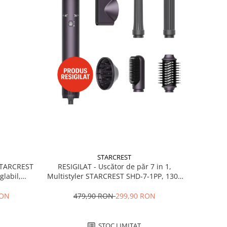
STARCREST
RESIGILAT - Uscător de păr 7 in 1,
 STARCREST
Multistyler STARCREST SHD-7-1PP, 1300
glabil,
W, 3 trepte de viteză, 3 trepte de
 Negru
temperatură, mov
479,90 RON
299,90 RON
RON
STOC LIMITAT