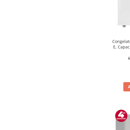
Masini de tocat
Mixere
Multicooker
Prăjitoare de pâine
Rasnite condimente
Razatoare
Congelat
E, Capaci
Roboti de bucatarie
Sandwich-maker
Storcătoare
Aparate de cafea
Accesorii
Cafetiere
Espressoare
Râșnițe de cafea
Aparate de curatat bijuterii
Aparate de curățat cu aburi
Aparate de ingrijire tesaturi