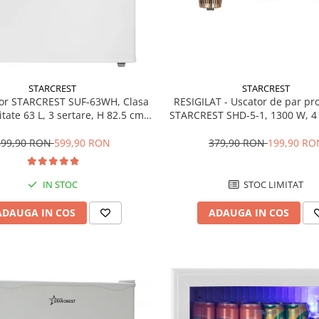
STARCREST
STARCREST
RESIGILAT - Uscator de par pr
or STARCREST SUF-63WH, Clasa
STARCREST SHD-5-1, 1300 W, 4 
tate 63 L, 3 sertare, H 82.5 cm,
incluse, 3 Trepte de viteza, 3 
Alb
temperatura, Buton de aer re
379,90 RON
199,90 RO
699,90 RON
599,90 RON
STOC LIMITAT
IN STOC
ADAUGA IN COS
ADAUGA IN COS