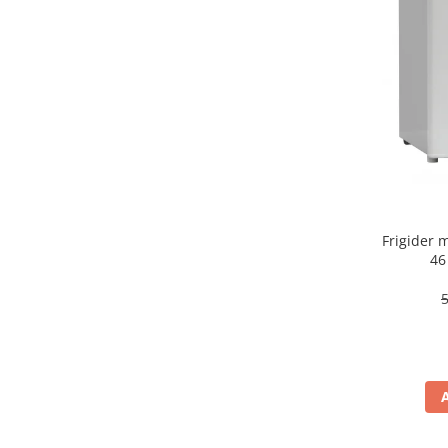
aparat de calcat vertical
Aparate de scame
Fiare de calcat
Statii de calcat
Aparate de masaj
Aparate de ras electrice
Aparate de tuns
Aparate faciale
Frigider
Aspiratoare
46
Aspiratoare de geamuri
Cuptoare cu microunde
Cuptoare electrice
Cântare corporale
Epilatoare
Ingrijire locuinta