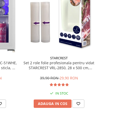
STARCREST
Set 2 role folie profesionala pentru vidat
SBC-51WHE,
STARCREST VRL-2850, 28 x 500 cm,
sticla, H
rezistente, reutilizabile, sous vide,
lavabile in masina de spalat, fara BPA,
39,90 RON
29,90 RON
N
transparent
IN STOC
ADAUGA IN COS