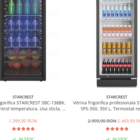
STARCREST
STARCREST
rigorifica STARCREST SBC-138BK,
Vitrina frigorifica profesionala
ntrol temperatura, Usa sticla, H
SPS-350, 350 L, Termostat re
125 cm, Negru
Iluminare LED, H 194.5 cm,
1.399,90 RON
2.999,90 RON
2.469,90 
IN STOC
IN STOC