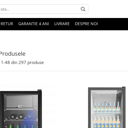
 RETUR
GARANTIE 4 ANI
LIVRARE
DESPRE NOI
Produsele
1-
48
din
297
produse