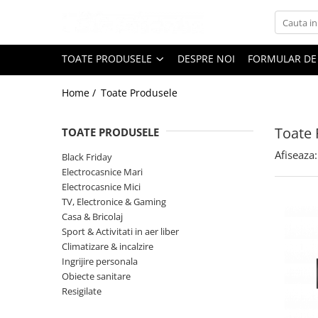
Toate Produsele
TOATE PRODUSELE
DESPRE NOI
FORMULAR DE
Black Friday
Home /
Toate Produsele
Electrocasnice Mari
Aparate frigorifice
Toate 
TOATE PRODUSELE
Aparat cuburi de gheata
Combine frigorifice
Afiseaza:
Black Friday
Congelatoare
Electrocasnice Mari
Electrocasnice Mici
Congelatoare verticale
TV, Electronice & Gaming
Frigidere
Casa & Bricolaj
Frigidere cu doua usi
Sport & Activitati in aer liber
Frigidere cu o usa
Climatizare & incalzire
Ingrijire personala
Lazi frigorifice
Obiecte sanitare
Minibaruri
Resigilate
Racitoare