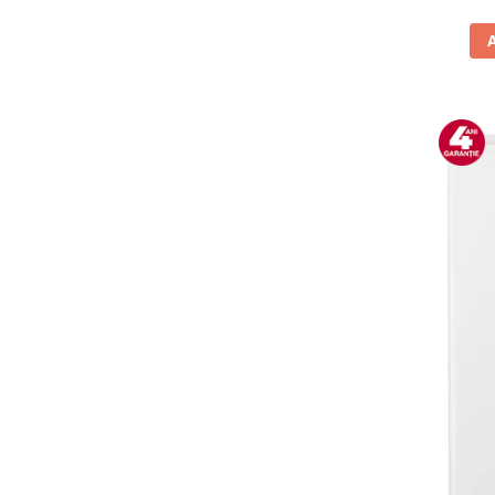
Vitrine pentru vinuri
Electrocasnice Mici
Accesorii aspiratoare
Aparate de bucatarie
Aparate de gatit cu aburi
Aparate de preparat desert
Aparate de vidat
Ascutitor cutite
Blendere
Cântare de bucătărie
Feliatoare
Fierbătoare
Friteuze
Grătare electrice
Masini de gheata
Masini de paine