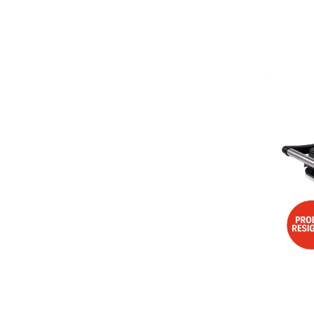
Aspiratoare
Mopuri electrice cu abur
Ingrijire personala
Cantare corporale
Ingrijire tesaturi
Statii de calcat
Masini de cusut
Ondulatoare
Perii de par electrice
Periute de dinti electrice
Pile electrice
Placi de indreptat parul
Plite
Preparare alimente
Masini de tocat