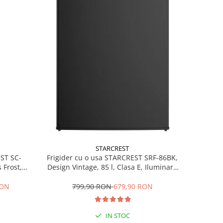
STARCREST
EST SC-
Frigider cu o usa STARCREST SRF-86BK,
 Frost,
Design Vintage, 85 l, Clasa E, Iluminare
re LED,
interioara, H 84 cm, Negru
ile, H 178
RON
799,90 RON
679,90 RON
IN STOC