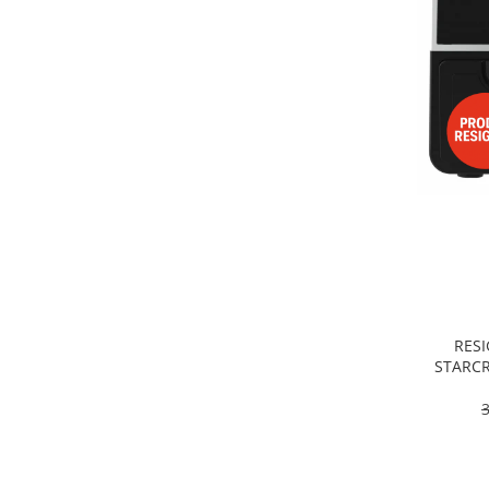
Alte accesorii foto & video
Aparate foto compacte
Aparate foto DSLR
Aparate foto Mirrorless
Carduri memorie
Obiective
Audio
Boxe portabile
Caști
MP3/MP4 playere
Radio
Sisteme audio
RESI
Soundbar
STARCR
Dublu, 9
Auto
pro
Accesorii electronice Auto
Compresoare auto
Auto-Moto