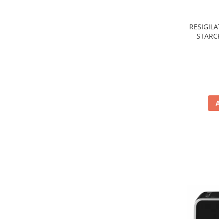
Preparare ceai si cafea
Aparate de spumat lapte
RESIGILA
Espressoare
STARCR
nonaderen
Preparare desert
de
accesori inghetata
Aparate de facut inghetata
Preparare paine
Masini de facut paine
Prajitoare de paine
Storcatoare
Storcatoare
Tigai
TV, Electronice & Gaming
Accesorii & Periferice
Baterii si acumulatori
Aparate foto & accesorii