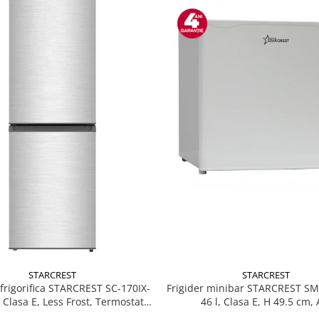
STARCREST
STARCREST
Frigider minibar STARCREST S
rigorifica STARCREST SC-170IX-
46 l, Clasa E, H 49.5 cm, 
, Clasa E, Less Frost, Termostat
, Iluminare LED, Suprafata Inox