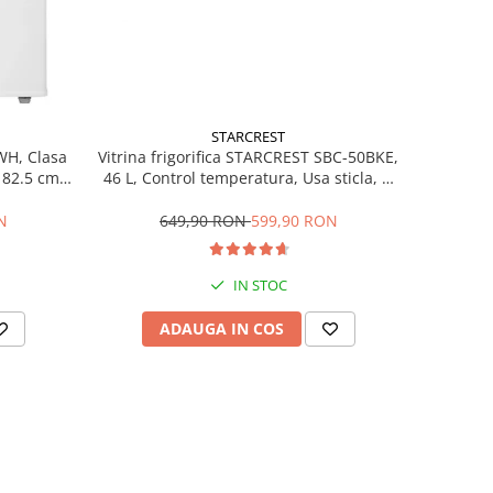
STARCREST
Vitrina frigorifica STARCREST SBC-50BKE,
WH, Clasa
46 L, Control temperatura, Usa sticla, H
H 82.5 cm,
48.8 cm, Negru
649,90 RON
599,90 RON
N
IN STOC
ADAUGA IN COS