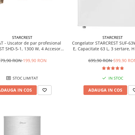
STARCREST
STARCREST
T - Uscator de par profesional
Congelator STARCREST SUF-63
T SHD-5-1, 1300 W, 4 Accesorii
E, Capacitate 63 L, 3 sertare, 
 3 Trepte de viteza, 3 Trepte de
Alb
atura, Buton de aer rece, Gri
379,90 RON
199,90 RON
699,90 RON
599,90 RO
STOC LIMITAT
IN STOC
ADAUGA IN COS
ADAUGA IN COS