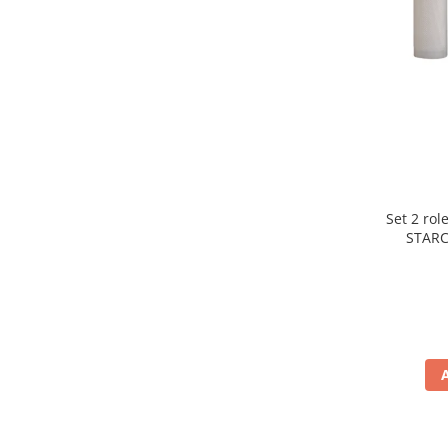
Preparare ceai si cafea
Aparate de spumat lapte
Espressoare
Preparare desert
accesori inghetata
Aparate de facut inghetata
Preparare paine
Masini de facut paine
Set 2 rol
Prajitoare de paine
STARC
rezist
Storcatoare
lavabile
Storcatoare
Tigai
TV, Electronice & Gaming
Accesorii & Periferice
Baterii si acumulatori
Aparate foto & accesorii