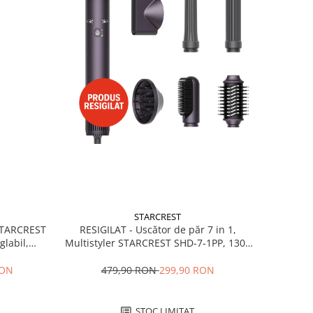
STARCREST
RESIGILAT - Uscător de păr 7 in 1,
 STARCREST
Multistyler STARCREST SHD-7-1PP, 1300
glabil,
W, 3 trepte de viteză, 3 trepte de
 Negru
temperatură, mov
479,90 RON
299,90 RON
RON
STOC LIMITAT