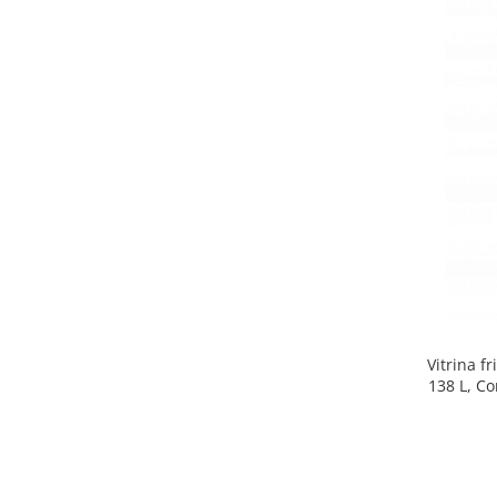
Side by side
Cuptoare cu microunde
Cuptoare cu microunde
Hote
Hote de bucatarie
Incorporabile
Aparate frigorifice incorporabile
Cuptoare cu microunde
incorporabile
Hote incorporabile
Plite incorporabile
Masini spalat vase
Vitrina f
Masini de spalat vase incorporabile
138 L, Co
Plite
Incorporabile
Plite standard
Vitrine frigorifice