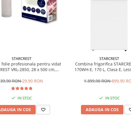
STARCREST
STARCREST
e folie profesionala pentru vidat
Combina frigorifica STARCR
REST VRL-2850, 28 x 500 cm,
170WH-E, 170 L, Clasa E, Less
ente, reutilizabile, sous vide,
Termostat reglabil, Ilumina
 in masina de spalat, fara BPA,
Picioare ajustabile, Usi revers
39,90 RON
29,90 RON
1.399,90 RON
899,90 R
transparent
151.8 cm, Alb
IN STOC
IN STOC
ADAUGA IN COS
ADAUGA IN COS