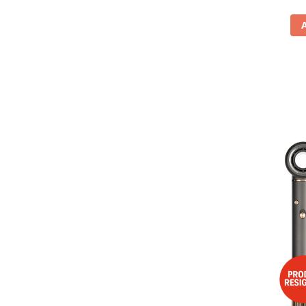
Vitrine pentru vinuri
Electrocasnice Mici
Accesorii aspiratoare
Aparate de bucatarie
Aparate de gatit cu aburi
Aparate de preparat desert
Aparate de vidat
Ascutitor cutite
Blendere
Cântare de bucătărie
Feliatoare
Fierbătoare
Friteuze
Grătare electrice
Masini de gheata
Masini de paine