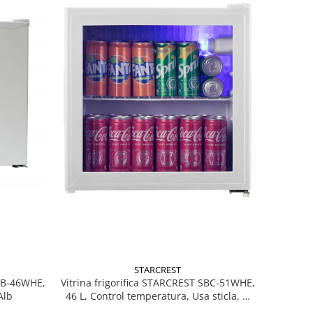
STARCREST
MB-46WHE,
Vitrina frigorifica STARCREST SBC-51WHE,
Alb
46 L, Control temperatura, Usa sticla, H
48.8 cm, Alb