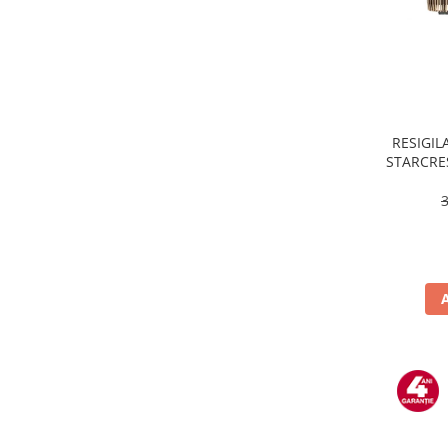
Masini de tocat
Mixere
Multicooker
Prăjitoare de pâine
Rasnite condimente
Razatoare
RESIGILA
STARCRES
Roboti de bucatarie
incluse,
Sandwich-maker
temper
Storcătoare
Aparate de cafea
Accesorii
Cafetiere
Espressoare
Râșnițe de cafea
Aparate de curatat bijuterii
Aparate de curățat cu aburi
Aparate de ingrijire tesaturi