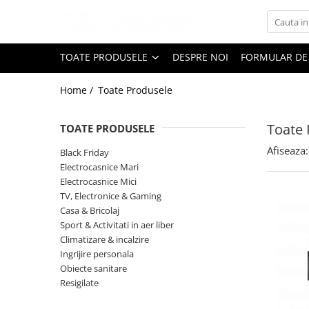
Toate Produsele
TOATE PRODUSELE
DESPRE NOI
FORMULAR DE
Black Friday
Home /
Toate Produsele
Electrocasnice Mari
Aparate frigorifice
Toate 
TOATE PRODUSELE
Aparat cuburi de gheata
Combine frigorifice
Afiseaza:
Black Friday
Congelatoare
Electrocasnice Mari
Electrocasnice Mici
Congelatoare verticale
TV, Electronice & Gaming
Frigidere
Casa & Bricolaj
Frigidere cu doua usi
Sport & Activitati in aer liber
Frigidere cu o usa
Climatizare & incalzire
Ingrijire personala
Lazi frigorifice
Obiecte sanitare
Minibaruri
Resigilate
Racitoare