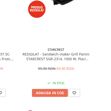
STARCREST
RESIGILAT - Sandwich-maker Grill Panini
EST SC-
STARCREST SGR-2314, 1000 W, Placi
 Frost,
nonaderente, Deschidere 180°, Suprafata
re LED,
de gatire 23 x 14 cm, Negru
ibile, H
99,90 RON
59,90 RON
ON
IN STOC
ADAUGA IN COS