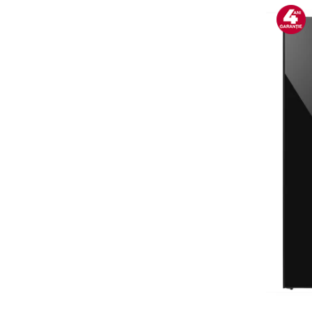
Alte accesorii foto & video
Aparate foto compacte
Aparate foto DSLR
Aparate foto Mirrorless
Carduri memorie
Obiective
Audio
Boxe portabile
Caști
MP3/MP4 playere
Radio
Sisteme audio
Soundbar
Auto
Accesorii electronice Auto
Compresoare auto
Auto-Moto