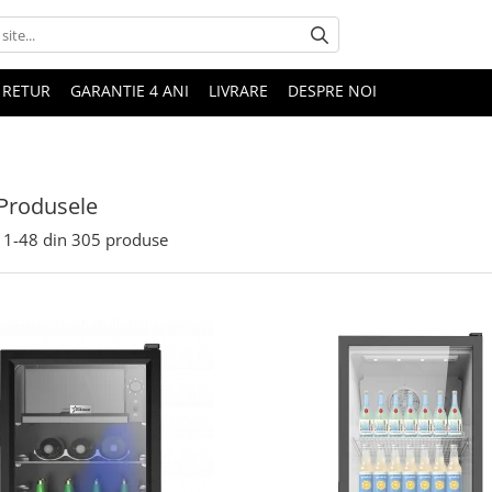
 RETUR
GARANTIE 4 ANI
LIVRARE
DESPRE NOI
Produsele
1-
48
din
305
produse