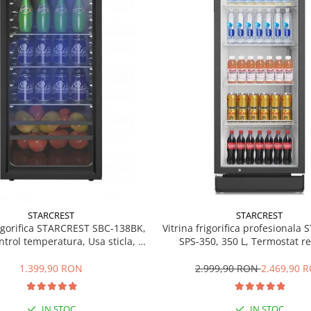
STARCREST
STARCREST
rigorifica STARCREST SBC-138BK,
Vitrina frigorifica profesionala
ntrol temperatura, Usa sticla, H
SPS-350, 350 L, Termostat re
125 cm, Negru
Iluminare LED, H 194.5 cm,
1.399,90 RON
2.999,90 RON
2.469,90 
IN STOC
IN STOC