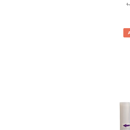
antiamp
1
Aspiratoare
rev
Mopuri electrice cu abur
Ingrijire personala
Cantare corporale
Ingrijire tesaturi
Statii de calcat
Masini de cusut
Ondulatoare
Perii de par electrice
Periute de dinti electrice
Pile electrice
Placi de indreptat parul
Plite
Preparare alimente
Masini de tocat