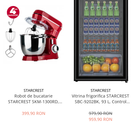
STARCREST
STARCREST
Robot de bucatarie
Vitrina frigorifica STARCREST
STARCREST SKM-1300RD,
SBC-9202BK, 93 L, Control
1300W, Bol 5.2 L Inox, 4
temperatura, Usa sticla, H
Accesorii, 10 Viteze + Pulse,
83.2 cm, Negru
399,90 RON
979,90 RON
Angrenaje metalice, Rosu
959,90 RON