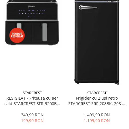
STARCREST
STARCREST
RESIGILAT - Friteuza cu aer
Frigider cu 2 usi retro
cald STARCREST SFR-9200BK,
STARCREST SRF-208BK, 208 L,
1800 W, Cos Dublu, 9 litri,
Clasa E, Design Vintage,
Termostat 80 - 200 °C, 8
Iluminare LED, Termostat
349,90 RON
1.499,90 RON
programe predefinite, Negru
Reglabil, H 147 cm, Negru
199,90 RON
1.199,90 RON