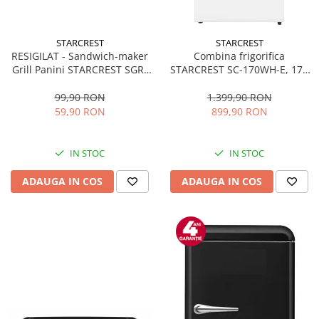
STARCREST
STARCREST
RESIGILAT - Sandwich-maker
Combina frigorifica
Grill Panini STARCREST SGR-
STARCREST SC-170WH-E, 170
2314, 1000 W, Placi
L, Clasa E, Less Frost,
nonaderente, Deschidere
Termostat reglabil, Iluminare
99,90 RON
1.399,90 RON
180°, Suprafata de gatire 23 x
LED, Picioare ajustabile, Usi
59,90 RON
899,90 RON
14 cm, Negru
reversibile, H 151.8 cm, Alb
IN STOC
IN STOC
ADAUGA IN COS
ADAUGA IN COS