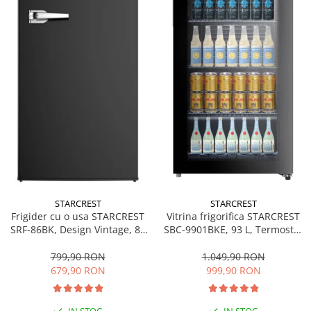
STARCREST
STARCREST
Frigider cu o usa STARCREST
Vitrina frigorifica STARCREST
SRF-86BK, Design Vintage, 85
SBC-9901BKE, 93 L, Termostat
l, Clasa E, Iluminare
reglabil, Iluminare LED, Usa
interioara, H 84 cm, Negru
sticla, H 84.5 cm, Negru
799,90 RON
1.049,90 RON
679,90 RON
999,90 RON