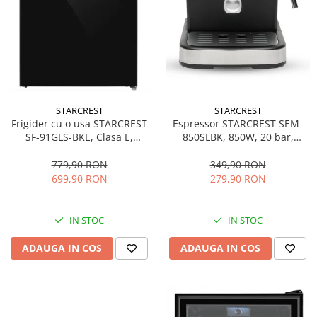
STARCREST
STARCREST
Espressor STARCREST SEM-
Frigider cu o usa STARCREST
850SLBK, 850W, 20 bar,
SF-91GLS-BKE, Clasa E,
rezervor detasabil 1.5L,
Capacitate 91L, Iluminare
dispozitiv spumare, filtru
interioara, H 83 cm, Sticla
349,90 RON
779,90 RON
dublu din inox, Negru/Inox
Neagra
279,90 RON
699,90 RON
IN STOC
IN STOC
ADAUGA IN COS
ADAUGA IN COS