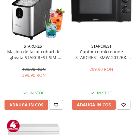
STARCREST
STARCREST
Masina de facut cuburi de
Cuptor cu microunde
gheata STARCREST SIM-
STARCREST SMW-2012BK,
1125IX, Capacitate 11-
700W, Capacitate 20 L, Control
12Kg/24h, Cos gheata
mecanic, 6 Trepte de putere,
499,90 RON
299,90 RON
detasabil, Rezervor apa 0.8 l,
Negru
399,90 RON
Inox
IN STOC
IN STOC
ADAUGA IN COS
ADAUGA IN COS