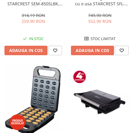
STARCREST SEM-850SLBK,
cu o usa STARCREST SFL-
850W, 20 bar, rezervor
92WHE, Clasa E, Capacitate
detasabil 1.5L, dispozitiv
92L, Iluminare interioara,H 83
314,19 RON
749,90 RON
spumare, filtru dublu din
cm, Alb
259,90 RON
552,90 RON
inox, Negru/Inox
IN STOC
STOC LIMITAT
ADAUGA IN COS
ADAUGA IN COS