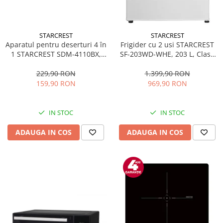
STARCREST
STARCREST
Aparatul pentru deserturi 4 în
Frigider cu 2 usi STARCREST
1 STARCREST SDM-4110BX,
SF-203WD-WHE, 203 L, Clasa
800W, placi detasabile cu
E, Dozator Apa, Iluminare LED,
invelis ceramic pentru vafe,
Termostat Ajustabil, Usi
229,90 RON
1.399,90 RON
nuci, gogosi si smile
reversibile, H 145 cm, Alb
159,90 RON
969,90 RON
sandwich, negru
IN STOC
IN STOC
ADAUGA IN COS
ADAUGA IN COS