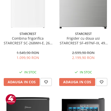
STARCREST
STARCREST
Combina frigorifica
Frigider cu doua usi
STARCREST SC-268WH-E, 268
STARCREST SF-497NF-IX, 497
L, Clasa E, Less Frost,
L, Full NoFrost, Compresor
Termostat reglabil, Iluminare
Inverter, Clasa E, Display,
1.549,90 RON
2.599,90 RON
LED, Picioare ajustabile, Usi
Functie super racire, Blocare
1.099,90 RON
2.199,90 RON
reversibile, H 178 cm, Alb
acces copii, H 175 cm, Inox
IN STOC
IN STOC
ADAUGA IN COS
ADAUGA IN COS