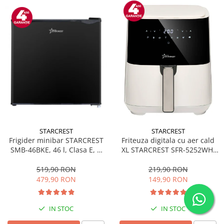
STARCREST
STARCREST
Frigider minibar STARCREST
Friteuza digitala cu aer cald
SMB-46BKE, 46 l, Clasa E, H
XL STARCREST SFR-5252WH,
49.5 cm, Negru
1450 W, 5 Litri, Termostat 80 -
200 °C, 8 programe
519,90 RON
219,90 RON
predefinite, Alb
479,90 RON
149,90 RON
IN STOC
IN STOC