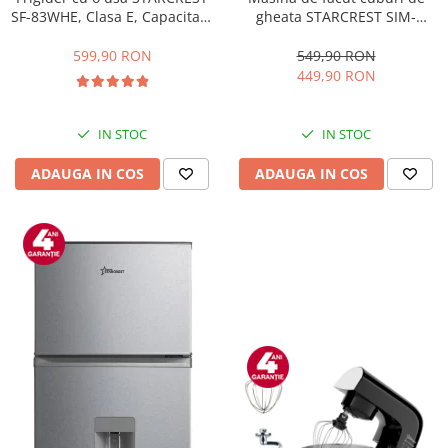
gheata STARCREST SIM-
SF-83WHE, Clasa E, Capacitate
1201IX, Capacitate 12Kg/24h,
83L, Iluminare interioara,
Doua dimensiuni pentru
Compartiment gheata, H 85
549,90 RON
599,90 RON
cuburi, Rezervor apa 1.3 l,
cm, Alb
449,90 RON
Inox
IN STOC
IN STOC
ADAUGA IN COS
ADAUGA IN COS