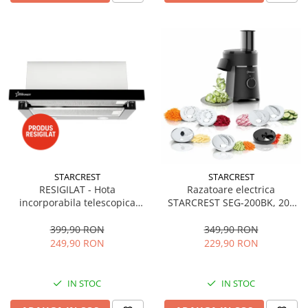
STARCREST
STARCREST
RESIGILAT - Hota
Razatoare electrica
incorporabila telescopica
STARCREST SEG-200BK, 200
STARCREST STH-550BK,
W, 7 moduri de taiere, Negru
Putere de absorbtie 550 m3/h,
399,90 RON
349,90 RON
1 Motor, 2 Trepte putere, 60
249,90 RON
229,90 RON
cm, Negru
IN STOC
IN STOC