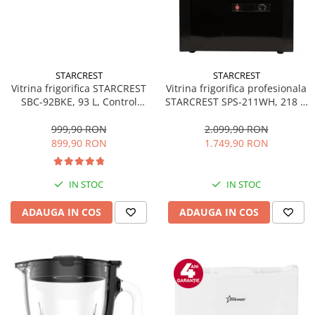
STARCREST
STARCREST
Vitrina frigorifica STARCREST
Vitrina frigorifica profesionala
SBC-92BKE, 93 L, Control
STARCREST SPS-211WH, 218 L,
temperatura, Usa sticla, H
Termostat reglabil, Iluminare
83.2 cm, Negru
LED, H 141 cm, Negru
999,90 RON
2.099,90 RON
899,90 RON
1.749,90 RON
IN STOC
IN STOC
ADAUGA IN COS
ADAUGA IN COS