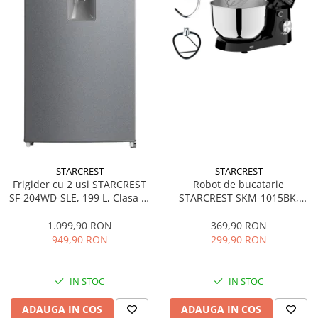
STARCREST
STARCREST
Frigider cu 2 usi STARCREST
Robot de bucatarie
SF-204WD-SLE, 199 L, Clasa E,
STARCREST SKM-1015BK,
Dozator Apa, Iluminare LED,
1500 W, Bol 4.5 L Inox, 5
Termostat Ajustabil, Usi
Accesorii, 10 Viteze + Pulse,
1.099,90 RON
369,90 RON
reversibile, H 143 cm, Argintiu
Negru
949,90 RON
299,90 RON
IN STOC
IN STOC
ADAUGA IN COS
ADAUGA IN COS