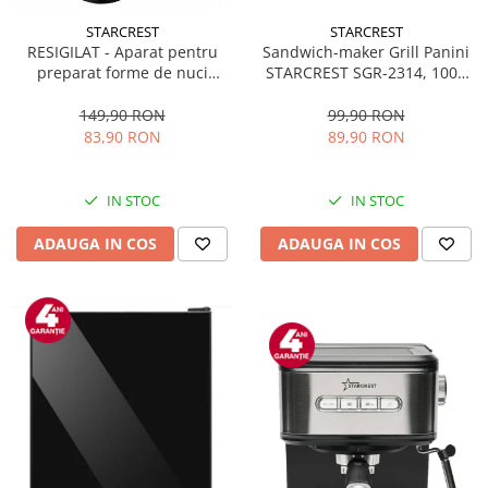
STARCREST
STARCREST
Sandwich-maker Grill Panini
RESIGILAT - Aparat pentru
STARCREST SGR-2314, 1000
preparat forme de nuci
W, Placi nonaderente,
STARCREST SNM-4024BX, 24
Deschidere 180°, Suprafata
forme, 1400W, Indicator
99,90 RON
149,90 RON
de gatire 23 x 14 cm, Negru
luminos, Placi antiaderente,
89,90 RON
83,90 RON
Negru/Inox
IN STOC
IN STOC
ADAUGA IN COS
ADAUGA IN COS