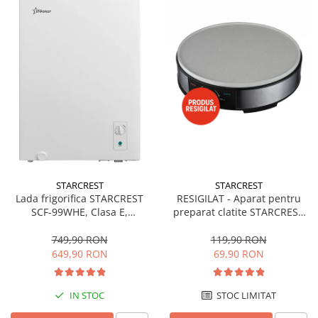
STARCREST
STARCREST
Lada frigorifica STARCREST
RESIGILAT - Aparat pentru
SCF-99WHE, Clasa E,
preparat clatite STARCREST
Capacitate 99L, Sistem
SCM-3212, 1200W, Placa cu
convertibil - functie frigider,
invelis ceramic antiaderent,
749,90 RON
119,90 RON
Termostat reglabil, Alb
30 cm, Inox / Negru
649,90 RON
69,90 RON
IN STOC
STOC LIMITAT