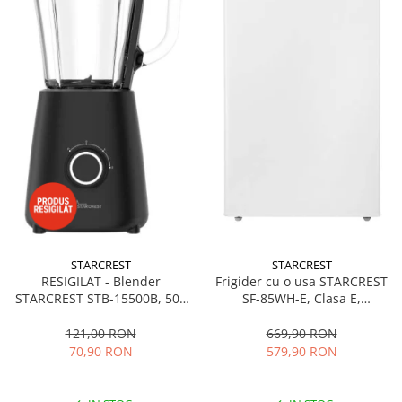
STARCREST
STARCREST
RESIGILAT - Blender
Frigider cu o usa STARCREST
STARCREST STB-15500B, 500
SF-85WH-E, Clasa E,
W, 1.5 l, 2 viteze + functie
Capacitate 85L, Iluminare
Pulse, Negru
interioara, Compartiment
121,00 RON
669,90 RON
gheata, H 82 cm, Alb
70,90 RON
579,90 RON