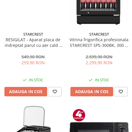
STARCREST
STARCREST
RESIGILAT - Aparat placa de
Vitrina frigorifica profesionala
indreptat parul cu aer cald 2
STARCREST SPS-300BK, 300 L,
in 1 STARCREST SHS-1300PK,
Termostat reglabil, Iluminare
1300 W, Uscare si indreptare,
LED, H 169.5 cm, Negru
549,90 RON
2.599,90 RON
Afisaj LCD, Tehnologie cu ioni
259,90 RON
2.299,90 RON
negativi, 5 Moduri de
temperatura, 3 Viteze, Roz
IN STOC
IN STOC
ADAUGA IN COS
ADAUGA IN COS