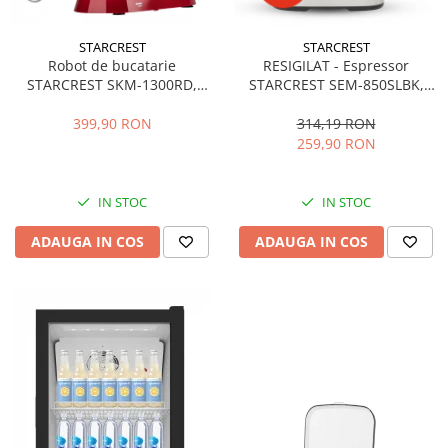
STARCREST
STARCREST
Robot de bucatarie
RESIGILAT - Espressor
STARCREST SKM-1300RD,
STARCREST SEM-850SLBK,
1300W, Bol 5.2 L Inox, 4
850W, 20 bar, rezervor
Accesorii, 10 Viteze + Pulse,
detasabil 1.5L, dispozitiv
399,90 RON
314,19 RON
Angrenaje metalice, Rosu
spumare, filtru dublu din
259,90 RON
inox, Negru/Inox
IN STOC
IN STOC
ADAUGA IN COS
ADAUGA IN COS