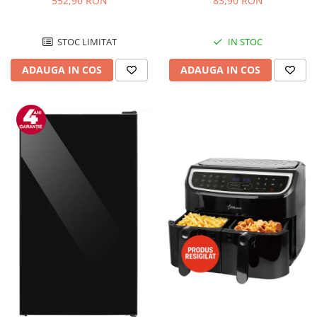
552,90 RON
83,90 RON
Negru/Inox
STOC LIMITAT
IN STOC
ADAUGA IN COS
ADAUGA IN COS