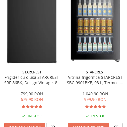
Bucatarie & Servire
Cutite & seturi
Iluminat & electrice
Prelungitoare
Sport & Activitati in aer liber
Cutii frigorifice
Climatizare & incalzire
Accesorii aparate climatizare
Aeroterme
STARCREST
STARCREST
Frigider cu o usa STARCREST
Vitrina frigorifica STARCREST
Aparate de spalat cu presiune
SRF-86BK, Design Vintage, 85
SBC-9901BKE, 93 L, Termostat
l, Clasa E, Iluminare
reglabil, Iluminare LED, Usa
Calorifere electrice
interioara, H 84 cm, Negru
sticla, H 84.5 cm, Negru
799,90 RON
1.049,90 RON
Climatizare
679,90 RON
999,90 RON
Purificatoare
Ingrijire personala
IN STOC
IN STOC
Aparate & Accesorii ingrijire