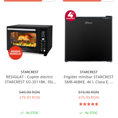
STARCREST
STARCREST
RESIGILAT - Cuptor electric
Frigider minibar STARCREST
STARCREST SO-3511BK, 35L,
SMB-46BKE, 46 l, Clasa E, H
1500W, Rotisor, Convectie, 12
49.5 cm, Negru
Programe predefinite,
549,90 RON
519,90 RON
Interfata digitala, Negru
279,90 RON
479,90 RON
IN STOC
IN STOC