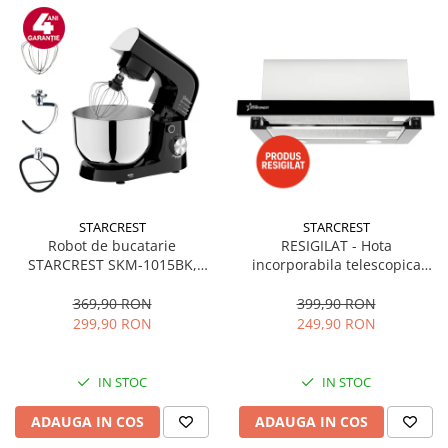
STARCREST
STARCREST
Robot de bucatarie
RESIGILAT - Hota
STARCREST SKM-1015BK,
incorporabila telescopica
1500 W, Bol 4.5 L Inox, 5
STARCREST STH-550BK,
Accesorii, 10 Viteze + Pulse,
Putere de absorbtie 550 m3/h,
369,90 RON
399,90 RON
Negru
1 Motor, 2 Trepte putere, 60
299,90 RON
249,90 RON
cm, Negru
IN STOC
IN STOC
ADAUGA IN COS
ADAUGA IN COS