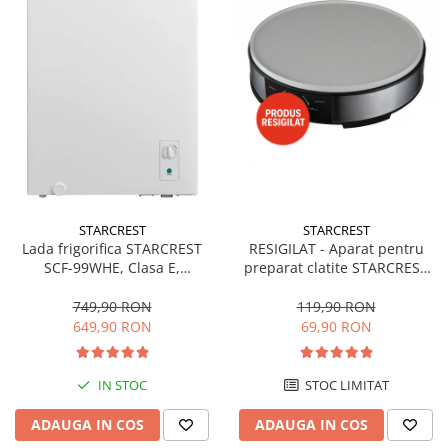
STARCREST
STARCREST
Lada frigorifica STARCREST
RESIGILAT - Aparat pentru
SCF-99WHE, Clasa E,
preparat clatite STARCREST
Capacitate 99L, Sistem
SCM-3212, 1200W, Placa cu
convertibil - functie frigider,
invelis ceramic antiaderent,
749,90 RON
119,90 RON
Termostat reglabil, Alb
30 cm, Inox / Negru
649,90 RON
69,90 RON
IN STOC
STOC LIMITAT
ADAUGA IN COS
ADAUGA IN COS