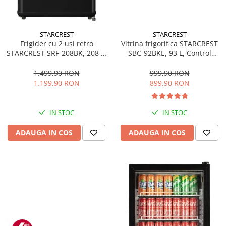
STARCREST
STARCREST
Frigider cu 2 usi retro
Vitrina frigorifica STARCREST
STARCREST SRF-208BK, 208 L,
SBC-92BKE, 93 L, Control
Clasa E, Design Vintage,
temperatura, Usa sticla, H
Iluminare LED, Termostat
83.2 cm, Negru
1.499,90 RON
999,90 RON
Reglabil, H 147 cm, Negru
1.199,90 RON
899,90 RON
IN STOC
IN STOC
ADAUGA IN COS
ADAUGA IN COS