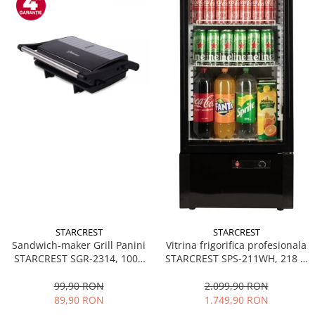
STARCREST
STARCREST
Sandwich-maker Grill Panini
Vitrina frigorifica profesionala
STARCREST SGR-2314, 1000
STARCREST SPS-211WH, 218 L,
W, Placi nonaderente,
Termostat reglabil, Iluminare
Deschidere 180°, Suprafata
LED, H 141 cm, Negru
99,90 RON
2.099,90 RON
de gatire 23 x 14 cm, Negru
89,90 RON
1.749,90 RON