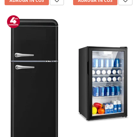
ADAUGA IN COS
ADAUGA IN COS
personala
Uscatoare de par
Obiecte sanitare
Accesorii
Alte obiecte sanitare
Resigilate