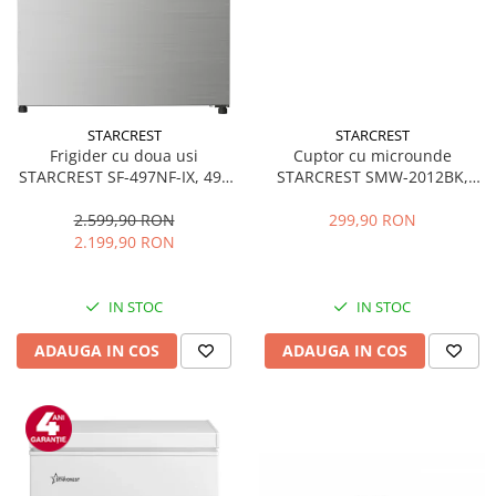
STARCREST
STARCREST
Frigider cu doua usi
Cuptor cu microunde
STARCREST SF-497NF-IX, 497
STARCREST SMW-2012BK,
L, Full NoFrost, Compresor
700W, Capacitate 20 L, Control
Inverter, Clasa E, Display,
mecanic, 6 Trepte de putere,
2.599,90 RON
299,90 RON
Functie super racire, Blocare
Negru
2.199,90 RON
acces copii, H 175 cm, Inox
IN STOC
IN STOC
ADAUGA IN COS
ADAUGA IN COS