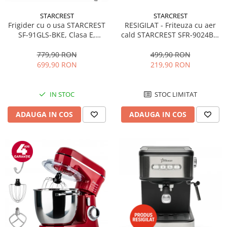
STARCREST
STARCREST
RESIGILAT - Friteuza cu aer
Frigider cu o usa STARCREST
cald STARCREST SFR-9024BK,
SF-91GLS-BKE, Clasa E,
2400 W, Cos Dublu, 9 litri,
Capacitate 91L, Iluminare
Termostat 80 - 200 °C, 12
interioara, H 83 cm, Sticla
499,90 RON
779,90 RON
programe, Negru
Neagra
219,90 RON
699,90 RON
STOC LIMITAT
IN STOC
ADAUGA IN COS
ADAUGA IN COS