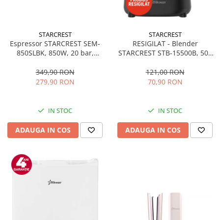
STARCREST
STARCREST
Espressor STARCREST SEM-
RESIGILAT - Blender
850SLBK, 850W, 20 bar,
STARCREST STB-15500B, 500
rezervor detasabil 1.5L,
W, 1.5 l, 2 viteze + functie
dispozitiv spumare, filtru
Pulse, Negru
349,90 RON
121,00 RON
dublu din inox, Negru/Inox
279,90 RON
70,90 RON
IN STOC
IN STOC
ADAUGA IN COS
ADAUGA IN COS