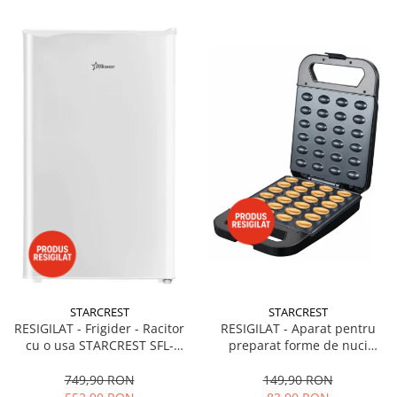
STARCREST
STARCREST
RESIGILAT - Frigider - Racitor
RESIGILAT - Aparat pentru
cu o usa STARCREST SFL-
preparat forme de nuci
92WHE, Clasa E, Capacitate
STARCREST SNM-4024BX, 24
92L, Iluminare interioara,H 83
forme, 1400W, Indicator
749,90 RON
149,90 RON
cm, Alb
luminos, Placi antiaderente,