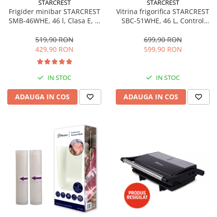
STARCREST
STARCREST
Aspiratoare
Frigider minibar STARCREST
Vitrina frigorifica STARCREST
SMB-46WHE, 46 l, Clasa E, H
SBC-51WHE, 46 L, Control
Mopuri electrice cu abur
49.5 cm, Alb
temperatura, Usa sticla, H
Ingrijire personala
48.8 cm, Alb
519,90 RON
699,90 RON
429,90 RON
599,90 RON
Cantare corporale
Ingrijire tesaturi
Statii de calcat
IN STOC
IN STOC
Masini de cusut
ADAUGA IN COS
ADAUGA IN COS
Ondulatoare
Perii de par electrice
Periute de dinti electrice
Pile electrice
Placi de indreptat parul
Plite
Preparare alimente
Masini de tocat