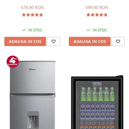
Capacitate 66 L, H 63 cm, Alb
83L, Iluminare interioara,
Compartiment gheata, H 85
579,90 RON
599,90 RON
cm, Alb
IN STOC
IN STOC
ADAUGA IN COS
ADAUGA IN COS