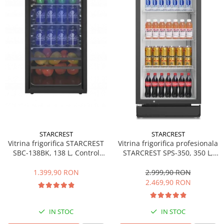
Side by side
Cuptoare cu microunde
Cuptoare cu microunde
Hote
Hote de bucatarie
Incorporabile
Aparate frigorifice incorporabile
Cuptoare cu microunde
incorporabile
Hote incorporabile
STARCREST
STARCREST
Plite incorporabile
Vitrina frigorifica STARCREST
Vitrina frigorifica profesionala
Masini spalat vase
SBC-138BK, 138 L, Control
STARCREST SPS-350, 350 L,
temperatura, Usa sticla, H 125
Termostat reglabil, Iluminare
Masini de spalat vase incorporabile
cm, Negru
LED, H 194.5 cm, Negru
1.399,90 RON
2.999,90 RON
Plite
2.469,90 RON
Incorporabile
Plite standard
IN STOC
IN STOC
Vitrine frigorifice