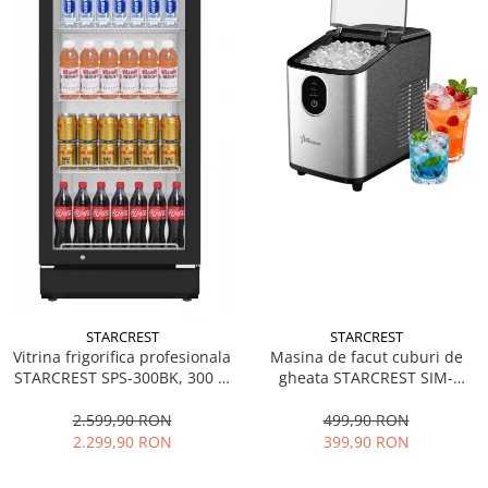
STARCREST
STARCREST
Vitrina frigorifica profesionala
Masina de facut cuburi de
STARCREST SPS-300BK, 300 L,
gheata STARCREST SIM-
Termostat reglabil, Iluminare
1125IX, Capacitate 11-
LED, H 169.5 cm, Negru
12Kg/24h, Cos gheata
2.599,90 RON
499,90 RON
detasabil, Rezervor apa 0.8 l,
2.299,90 RON
399,90 RON
Inox