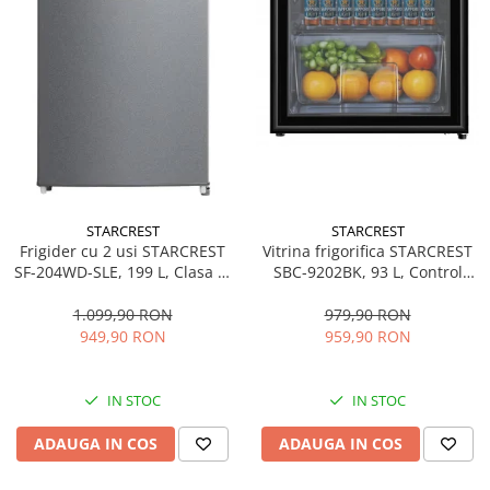
STARCREST
STARCREST
Frigider cu 2 usi STARCREST
Vitrina frigorifica STARCREST
SF-204WD-SLE, 199 L, Clasa E,
SBC-9202BK, 93 L, Control
Dozator Apa, Iluminare LED,
temperatura, Usa sticla, H
Termostat Ajustabil, Usi
83.2 cm, Negru
1.099,90 RON
979,90 RON
reversibile, H 143 cm, Argintiu
949,90 RON
959,90 RON
IN STOC
IN STOC
ADAUGA IN COS
ADAUGA IN COS