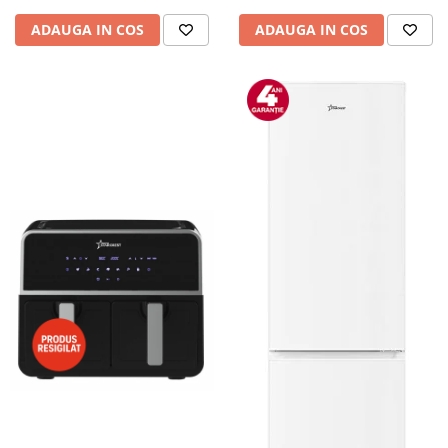
Camere auto
ADAUGA IN COS
ADAUGA IN COS
Baterii
Baterii portabile
Boxe portabile
Camere video & sport
Camere video sport
Caști
Console & Jocuri
Accesorii console & PC
Birouri gaming
Console Hardware
Ochelari VR Gaming
Scaune gaming
Console Jocuri
Home Cinema & Audio