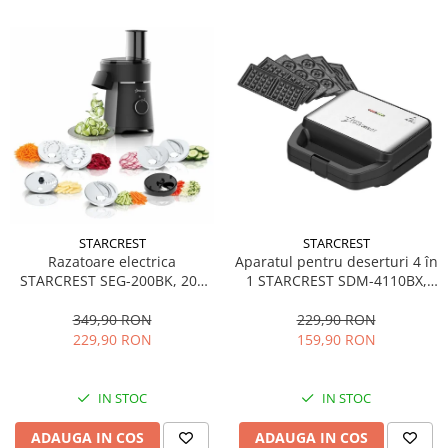
STARCREST
STARCREST
Aparatul pentru deserturi 4 în
Razatoare electrica
1 STARCREST SDM-4110BX,
STARCREST SEG-200BK, 200
800W, placi detasabile cu
W, 7 moduri de taiere, Negru
invelis ceramic pentru vafe,
229,90 RON
349,90 RON
nuci, gogosi si smile
159,90 RON
229,90 RON
sandwich, negru
IN STOC
IN STOC
ADAUGA IN COS
ADAUGA IN COS