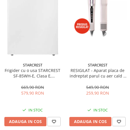
STARCREST
STARCREST
Frigider cu o usa STARCREST
RESIGILAT - Aparat placa de
SF-85WH-E, Clasa E,
indreptat parul cu aer cald 2
Capacitate 85L, Iluminare
in 1 STARCREST SHS-1300PK,
interioara, Compartiment
1300 W, Uscare si indreptare,
669,90 RON
549,90 RON
gheata, H 82 cm, Alb
Afisaj LCD, Tehnologie cu ioni
579,90 RON
259,90 RON
negativi, 5 Moduri de
temperatura, 3 Viteze, Roz
IN STOC
IN STOC
ADAUGA IN COS
ADAUGA IN COS