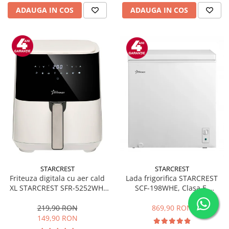
ADAUGA IN COS
ADAUGA IN COS
STARCREST
STARCREST
Friteuza digitala cu aer cald
Lada frigorifica STARCREST
XL STARCREST SFR-5252WH,
SCF-198WHE, Clasa E,
1450 W, 5 Litri, Termostat 80 -
Capacitate 198L, Sistem
200 °C, 8 programe
convertibil - functie frigider,
219,90 RON
869,90 RON
predefinite, Alb
Termostat reglabil, Alb
149,90 RON