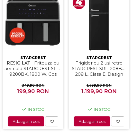
STARCREST
STARCREST
RESIGILAT - Friteuza cu
Frigider cu 2 usi retro
aer cald STARCREST SFR-
STARCREST SRF-208BK,
9200BK, 1800 W, Cos
208 L, Clasa E, Design
Dublu, 9 litri, Termostat
Vintage, Iluminare LED,
80 - 200 °C, 8 programe
Termostat Reglabil, H 147
349,90 RON
1.499,90 RON
predefinite, Negru
199,90 RON
1.199,90 RON
cm, Negru
IN STOC
IN STOC
Adauga in cos
Adauga in cos