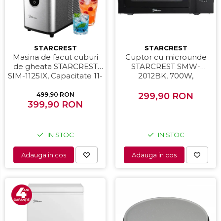
STARCREST
STARCREST
Masina de facut cuburi
Cuptor cu microunde
de gheata STARCREST
STARCREST SMW-
SIM-1125IX, Capacitate 11-
2012BK, 700W,
12Kg/24h, Cos gheata
Capacitate 20 L, Control
detasabil, Rezervor apa
mecanic, 6 Trepte de
499,90 RON
299,90 RON
399,90 RON
0.8 l, Inox
putere, Negru
IN STOC
IN STOC
Adauga in cos
Adauga in cos