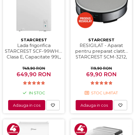
STARCREST
STARCREST
Lada frigorifica
RESIGILAT - Aparat
STARCREST SCF-99WHE,
pentru preparat clatite
Clasa E, Capacitate 99L,
STARCREST SCM-3212,
Sistem convertibil -
1200W, Placa cu invelis
functie frigider,
ceramic antiaderent, 30
749,90 RON
119,90 RON
Termostat reglabil, Alb
649,90 RON
cm, Inox / Negru
69,90 RON
IN STOC
STOC LIMITAT
Adauga in cos
Adauga in cos