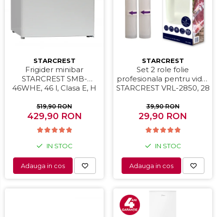
Periute de dinti electrice
Pile electrice
Placi de indreptat parul
STARCREST
STARCREST
Plite
Frigider minibar
Set 2 role folie
STARCREST SMB-
profesionala pentru vidat
Preparare alimente
46WHE, 46 l, Clasa E, H
STARCREST VRL-2850, 28
Masini de tocat
49.5 cm, Alb
x 500 cm, rezistente,
reutilizabile, sous vide,
519,90 RON
39,90 RON
Preparare ceai si cafea
429,90 RON
lavabile in masina de
29,90 RON
spalat, fara BPA,
Aparate de spumat lapte
transparent
Espressoare
IN STOC
IN STOC
Preparare desert
Adauga in cos
Adauga in cos
accesori inghetata
Aparate de facut inghetata
Preparare paine
Masini de facut paine