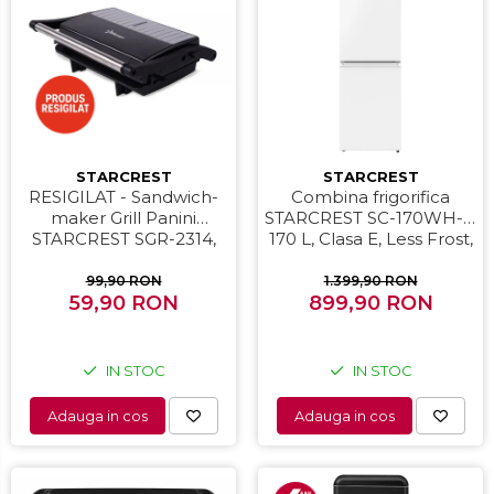
Prajitoare de paine
Storcatoare
Storcatoare
Tigai
STARCREST
STARCREST
RESIGILAT - Sandwich-
Combina frigorifica
maker Grill Panini
STARCREST SC-170WH-E,
STARCREST SGR-2314,
170 L, Clasa E, Less Frost,
1000 W, Placi
Termostat reglabil,
nonaderente,
Iluminare LED, Picioare
99,90 RON
1.399,90 RON
Deschidere 180°,
59,90 RON
ajustabile, Usi reversibile,
899,90 RON
Suprafata de gatire 23 x
H 151.8 cm, Alb
14 cm, Negru
IN STOC
IN STOC
Adauga in cos
Adauga in cos