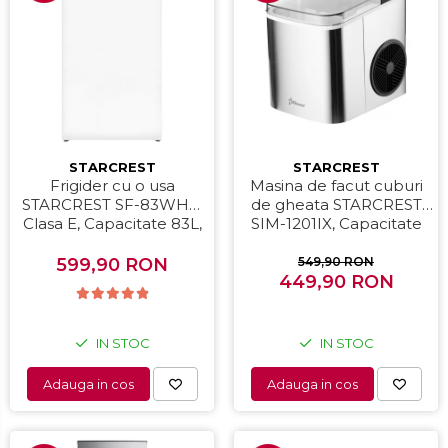
STARCREST
STARCREST
Frigider cu o usa
Masina de facut cuburi
STARCREST SF-83WHE,
de gheata STARCREST
Clasa E, Capacitate 83L,
SIM-1201IX, Capacitate
Iluminare interioara,
12Kg/24h, Doua
Compartiment gheata, H
dimensiuni pentru
599,90 RON
549,90 RON
85 cm, Alb
cuburi, Rezervor apa 1.3 l,
449,90 RON
Inox
IN STOC
IN STOC
Adauga in cos
Adauga in cos