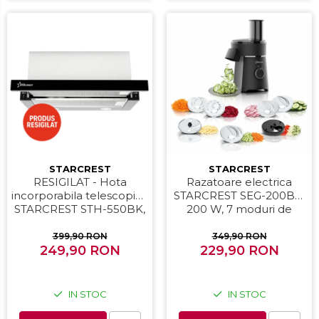
STARCREST
STARCREST
RESIGILAT - Hota
Razatoare electrica
incorporabila telescopica
STARCREST SEG-200BK,
STARCREST STH-550BK,
200 W, 7 moduri de
Putere de absorbtie 550
taiere, Negru
m3/h, 1 Motor, 2 Trepte
399,90 RON
349,90 RON
putere, 60 cm, Negru
249,90 RON
229,90 RON
IN STOC
IN STOC