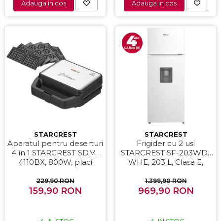
Adauga in cos
Adauga in cos
STARCREST
STARCREST
Aparatul pentru deserturi
Frigider cu 2 usi
4 în 1 STARCREST SDM-
STARCREST SF-203WD-
4110BX, 800W, placi
WHE, 203 L, Clasa E,
detasabile cu invelis
Dozator Apa, Iluminare
ceramic pentru vafe,
LED, Termostat Ajustabil,
229,90 RON
1.399,90 RON
nuci, gogosi si smile
159,90 RON
Usi reversibile, H 145 cm,
969,90 RON
sandwich, negru
Alb
IN STOC
IN STOC