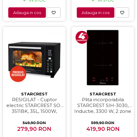
Adauga in cos
Adauga in cos
STARCREST
STARCREST
RESIGILAT - Cuptor
Plita incorporabila
electric STARCREST SO-
STARCREST SIH-3030,
3511BK, 35L, 1500W,
Inductie, 3300 W, 2 zone
Rotisor, Convectie, 12
de gatit, 9 trepte de
Programe predefinite,
putere, Touch control,
549,90 RON
599,90 RON
Interfata digitala, Negru
279,90 RON
Timer, Sticla Neagra
419,90 RON