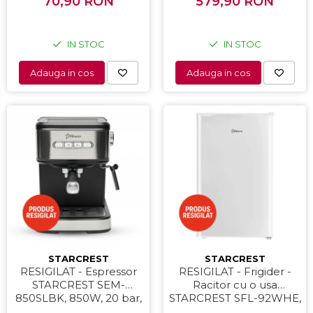
70,90 RON
579,90 RON
82 cm, Alb
IN STOC
IN STOC
Adauga in cos
Adauga in cos
STARCREST
STARCREST
RESIGILAT - Espressor
RESIGILAT - Frigider -
STARCREST SEM-
Racitor cu o usa
850SLBK, 850W, 20 bar,
STARCREST SFL-92WHE,
rezervor detasabil 1.5L,
Clasa E, Capacitate 92L,