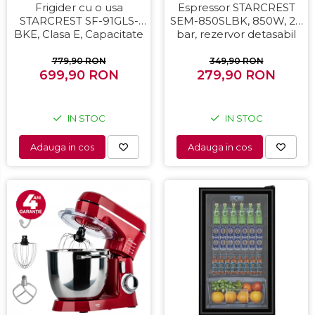
Frigider cu o usa
Espressor STARCREST
STARCREST SF-91GLS-
SEM-850SLBK, 850W, 20
BKE, Clasa E, Capacitate
bar, rezervor detasabil
91L, Iluminare interioara,
1.5L, dispozitiv spumare,
H 83 cm, Sticla Neagra
filtru dublu din inox,
779,90 RON
349,90 RON
699,90 RON
279,90 RON
Negru/Inox
IN STOC
IN STOC
Adauga in cos
Adauga in cos