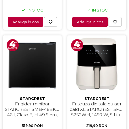
IN STOC
IN STOC
Adauga in cos
Adauga in cos
STARCREST
STARCREST
Frigider minibar
Friteuza digitala cu aer
STARCREST SMB-46BKE,
cald XL STARCREST SFR-
46 l, Clasa E, H 49.5 cm,
5252WH, 1450 W, 5 Litri,
Negru
Termostat 80 - 200 °C, 8
programe predefinite,
519,90 RON
219,90 RON