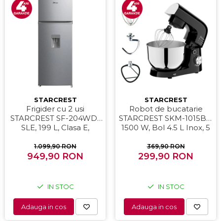
STARCREST
STARCREST
Frigider cu 2 usi
Robot de bucatarie
STARCREST SF-204WD-
STARCREST SKM-1015BK,
SLE, 199 L, Clasa E,
1500 W, Bol 4.5 L Inox, 5
Dozator Apa, Iluminare
Accesorii, 10 Viteze +
LED, Termostat Ajustabil,
Pulse, Negru
1.099,90 RON
369,90 RON
Usi reversibile, H 143 cm,
949,90 RON
299,90 RON
Argintiu
IN STOC
IN STOC
Adauga in cos
Adauga in cos