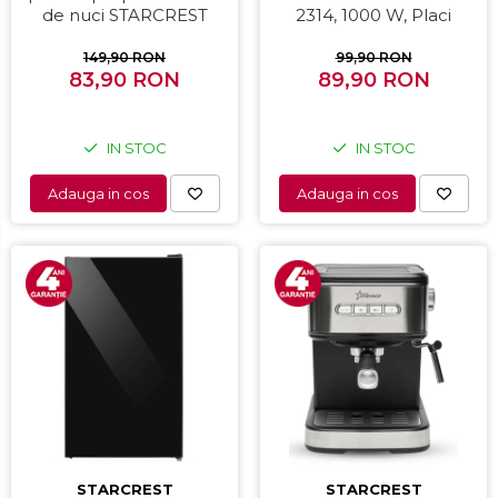
de nuci STARCREST
2314, 1000 W, Placi
SNM-4024BX, 24 forme,
nonaderente,
1400W, Indicator luminos,
Deschidere 180°,
149,90 RON
99,90 RON
Placi antiaderente,
83,90 RON
Suprafata de gatire 23 x
89,90 RON
Negru/Inox
14 cm, Negru
IN STOC
IN STOC
Adauga in cos
Adauga in cos
STARCREST
STARCREST