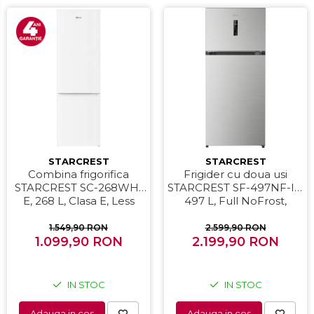
STARCREST
STARCREST
Combina frigorifica
Frigider cu doua usi
STARCREST SC-268WH-
STARCREST SF-497NF-IX,
E, 268 L, Clasa E, Less
497 L, Full NoFrost,
Frost, Termostat reglabil,
Compresor Inverter,
Iluminare LED, Picioare
Clasa E, Display, Functie
1.549,90 RON
2.599,90 RON
ajustabile, Usi reversibile,
1.099,90 RON
super racire, Blocare
2.199,90 RON
H 178 cm, Alb
acces copii, H 175 cm,
Inox
IN STOC
IN STOC
Adauga in cos
Adauga in cos