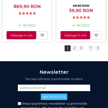
Capacitate 198L, Sistem
automata, Alb
convertibil - functie
869,90 RON
49,90 RON
frigider, Termostat
39,90 RON
reglabil, Alb
IN STOC
IN STOC
Adauga in cos
Adauga in cos
1
2
3
7
...
Newsletter
Nu rata ofertele si promotiile noastre
Vreau sa primesc newsletter cu promotiile
magazinului. Afla mai multe in
Politica de