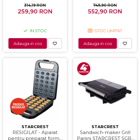
dispozitiv spumare, filtru
Iluminare interioara,H 83
314,19 RON
749,90 RON
259,90 RON
dublu din inox,
552,90 RON
cm, Alb
Negru/Inox
IN STOC
STOC LIMITAT
Adauga in cos
Adauga in cos
STARCREST
STARCREST
RESIGILAT - Aparat
Sandwich-maker Grill
pentru preparat forme
Panini STARCREST SGR-