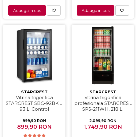
Adauga in cos
Adauga in cos
STARCREST
STARCREST
Vitrina frigorifica
Vitrina frigorifica
STARCREST SBC-92BKE,
profesionala STARCREST
93 L, Control
SPS-211WH, 218 L,
temperatura, Usa sticla,
Termostat reglabil,
H 83.2 cm, Negru
Iluminare LED, H 141 cm,
999,90 RON
2.099,90 RON
899,90 RON
1.749,90 RON
Negru