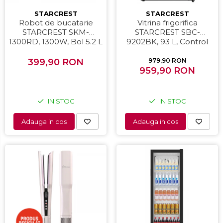
STARCREST
STARCREST
Robot de bucatarie
Vitrina frigorifica
STARCREST SKM-
STARCREST SBC-
1300RD, 1300W, Bol 5.2 L
9202BK, 93 L, Control
Inox, 4 Accesorii, 10
temperatura, Usa sticla,
Viteze + Pulse, Angrenaje
H 83.2 cm, Negru
399,90 RON
979,90 RON
metalice, Rosu
959,90 RON
IN STOC
IN STOC
Adauga in cos
Adauga in cos