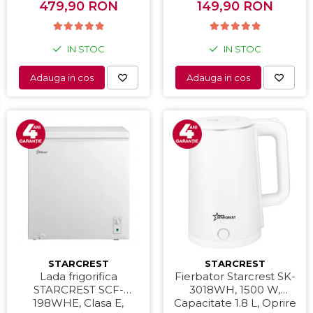
479,90 RON
149,90 RON
Alb
IN STOC
IN STOC
Adauga in cos
Adauga in cos
STARCREST
STARCREST
Lada frigorifica
Fierbator Starcrest SK-
STARCREST SCF-
3018WH, 1500 W,
198WHE, Clasa E,
Capacitate 1.8 L, Oprire