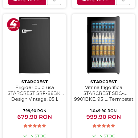
STARCREST
STARCREST
Frigider cu o usa
Vitrina frigorifica
STARCREST SRF-86BK,
STARCREST SBC-
Design Vintage, 85 l,
9901BKE, 93 L, Termostat
Clasa E, Iluminare
reglabil, Iluminare LED,
interioara, H 84 cm,
Usa sticla, H 84.5 cm,
799,90 RON
1.049,90 RON
679,90 RON
Negru
999,90 RON
Negru
IN STOC
IN STOC