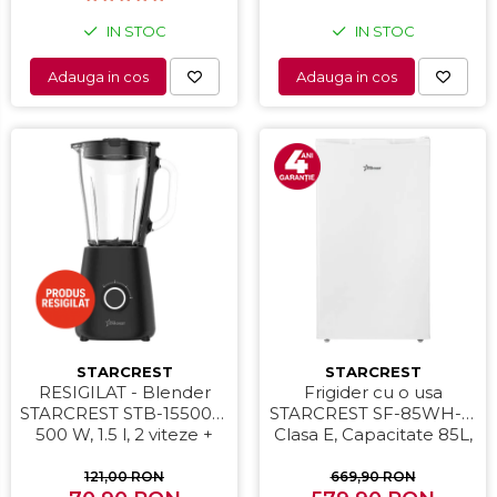
IN STOC
IN STOC
Adauga in cos
Adauga in cos
STARCREST
STARCREST
RESIGILAT - Blender
Frigider cu o usa
STARCREST STB-15500B,
STARCREST SF-85WH-E,
500 W, 1.5 l, 2 viteze +
Clasa E, Capacitate 85L,
functie Pulse, Negru
Iluminare interioara,
Compartiment gheata, H
121,00 RON
669,90 RON