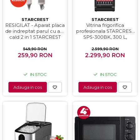
STARCREST
STARCREST
RESIGILAT - Aparat placa
Vitrina frigorifica
de indreptat parul cu aer
profesionala STARCREST
cald 2 in 1 STARCREST
SPS-300BK, 300 L,
SHS-1300PK, 1300 W,
Termostat reglabil,
Uscare si indreptare,
Iluminare LED, H 169.5
549,90 RON
2.599,90 RON
Afisaj LCD, Tehnologie cu
259,90 RON
2.299,90 RON
cm, Negru
ioni negativi, 5 Moduri de
temperatura, 3 Viteze,
Roz
IN STOC
IN STOC
Adauga in cos
Adauga in cos