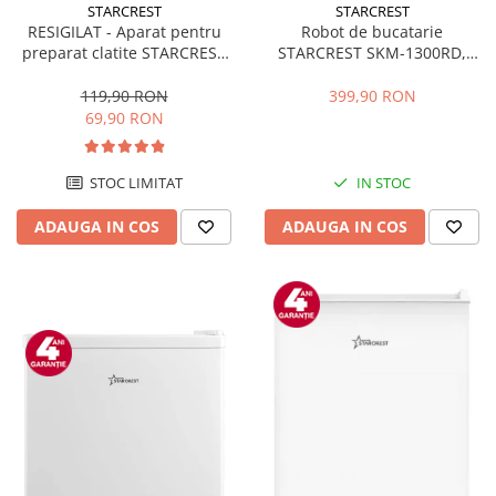
STARCREST
STARCREST
RESIGILAT - Aparat pentru
Robot de bucatarie
preparat clatite STARCREST
STARCREST SKM-1300RD,
SCM-3212, 1200W, Placa cu
1300W, Bol 5.2 L Inox, 4
invelis ceramic antiaderent,
Accesorii, 10 Viteze + Pulse,
119,90 RON
399,90 RON
30 cm, Inox / Negru
Angrenaje metalice, Rosu
69,90 RON
STOC LIMITAT
IN STOC
ADAUGA IN COS
ADAUGA IN COS