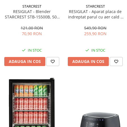
STARCREST
STARCREST
RESIGILAT - Blender
RESIGILAT - Aparat placa de
STARCREST STB-15500B, 500
indreptat parul cu aer cald 2
W, 1.5 l, 2 viteze + functie
in 1 STARCREST SHS-1300PK,
Pulse, Negru
1300 W, Uscare si indreptare,
121,00 RON
549,90 RON
Afisaj LCD, Tehnologie cu ioni
70,90 RON
259,90 RON
negativi, 5 Moduri de
temperatura, 3 Viteze, Roz
IN STOC
IN STOC
ADAUGA IN COS
ADAUGA IN COS