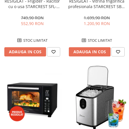
RESIGILAT - Frigider - Racitor
RESIGILAT - Vitrina frigorifica
cu o usa STARCREST SFL-
profesionala STARCREST SBC-
92WHE, Clasa E, Capacitate
160BK, 141 L, Termostat
92L, Iluminare interioara,H 83
reglabil, Iluminare LED, H 104
749,90 RON
1.699,90 RON
cm, Alb
cm, Negru
552,90 RON
1.200,90 RON
STOC LIMITAT
STOC LIMITAT
ADAUGA IN COS
ADAUGA IN COS