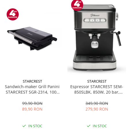
STARCREST
STARCREST
Sandwich-maker Grill Panini
Espressor STARCREST SEM-
STARCREST SGR-2314, 1000
850SLBK, 850W, 20 bar,
W, Placi nonaderente,
rezervor detasabil 1.5L,
Deschidere 180°, Suprafata
dispozitiv spumare, filtru
99,90 RON
349,90 RON
de gatire 23 x 14 cm, Negru
dublu din inox, Negru/Inox
89,90 RON
279,90 RON
IN STOC
IN STOC