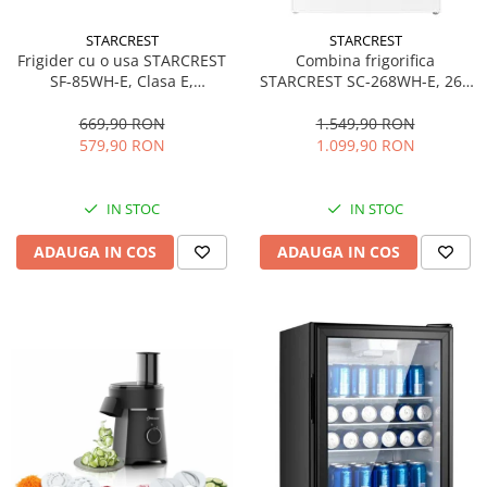
personala
Uscatoare de par
STARCREST
STARCREST
Frigider cu o usa STARCREST
Combina frigorifica
Obiecte sanitare
SF-85WH-E, Clasa E,
STARCREST SC-268WH-E, 268
Accesorii
Capacitate 85L, Iluminare
L, Clasa E, Less Frost,
interioara, Compartiment
Termostat reglabil, Iluminare
669,90 RON
1.549,90 RON
Alte obiecte sanitare
gheata, H 82 cm, Alb
LED, Picioare ajustabile, Usi
579,90 RON
1.099,90 RON
reversibile, H 178 cm, Alb
Resigilate
IN STOC
IN STOC
ADAUGA IN COS
ADAUGA IN COS