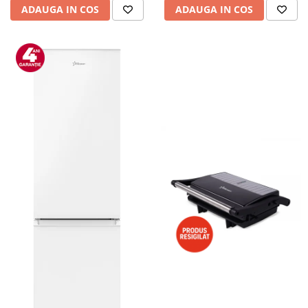
ADAUGA IN COS
ADAUGA IN COS
Alte accesorii foto & video
Aparate foto compacte
Aparate foto DSLR
Aparate foto Mirrorless
Carduri memorie
Obiective
Audio
Boxe portabile
Caști
MP3/MP4 playere
Radio
Sisteme audio
Soundbar
Auto
Accesorii electronice Auto
Compresoare auto
Auto-Moto