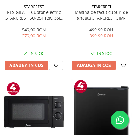
STARCREST
STARCREST
RESIGILAT - Cuptor electric
Masina de facut cuburi de
STARCREST SO-3511BK, 35L,
gheata STARCREST SIM-
1500W, Rotisor, Convectie, 12
1125IX, Capacitate 11-
Programe predefinite,
12Kg/24h, Cos gheata
549,90 RON
499,90 RON
Interfata digitala, Negru
detasabil, Rezervor apa 0.8 l,
279,90 RON
399,90 RON
Inox
IN STOC
IN STOC
ADAUGA IN COS
ADAUGA IN COS