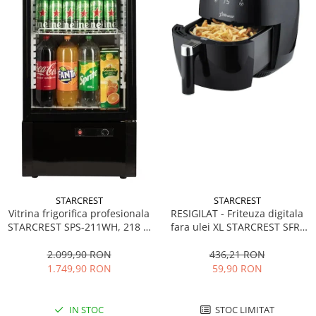
STARCREST
STARCREST
Vitrina frigorifica profesionala
RESIGILAT - Friteuza digitala
STARCREST SPS-211WH, 218 L,
fara ulei XL STARCREST SFR-
Termostat reglabil, Iluminare
3500, 1500 W, Cos 3.5 litri,
LED, H 141 cm, Negru
Termostat 80 - 200 °C, 8
2.099,90 RON
436,21 RON
programe predefinite, Negru
1.749,90 RON
59,90 RON
IN STOC
STOC LIMITAT