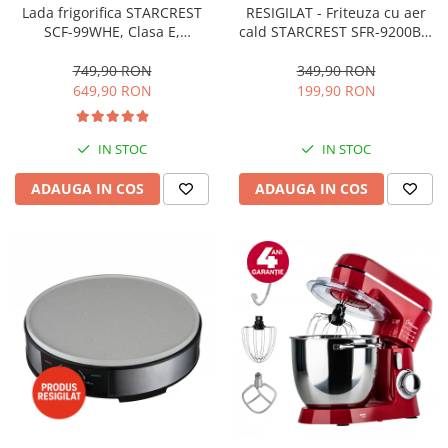
RESIGILAT - Friteuza cu aer
Lada frigorifica STARCREST
cald STARCREST SFR-9200BK,
SCF-99WHE, Clasa E,
1800 W, Cos Dublu, 9 litri,
Capacitate 99L, Sistem
Termostat 80 - 200 °C, 8
convertibil - functie frigider,
349,90 RON
749,90 RON
programe predefinite, Negru
Termostat reglabil, Alb
199,90 RON
649,90 RON
IN STOC
IN STOC
ADAUGA IN COS
ADAUGA IN COS