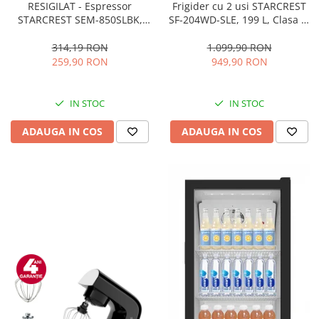
RESIGILAT - Espressor
Frigider cu 2 usi STARCREST
STARCREST SEM-850SLBK,
SF-204WD-SLE, 199 L, Clasa E,
850W, 20 bar, rezervor
Dozator Apa, Iluminare LED,
detasabil 1.5L, dispozitiv
Termostat Ajustabil, Usi
314,19 RON
1.099,90 RON
spumare, filtru dublu din
reversibile, H 143 cm, Argintiu
259,90 RON
949,90 RON
inox, Negru/Inox
IN STOC
IN STOC
ADAUGA IN COS
ADAUGA IN COS