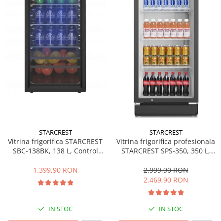
Side by side
Cuptoare cu microunde
Cuptoare cu microunde
Hote
Hote de bucatarie
Incorporabile
Aparate frigorifice incorporabile
Cuptoare cu microunde
incorporabile
Hote incorporabile
STARCREST
STARCREST
Plite incorporabile
Vitrina frigorifica STARCREST
Vitrina frigorifica profesionala
Masini spalat vase
SBC-138BK, 138 L, Control
STARCREST SPS-350, 350 L,
temperatura, Usa sticla, H 125
Termostat reglabil, Iluminare
Masini de spalat vase incorporabile
cm, Negru
LED, H 194.5 cm, Negru
1.399,90 RON
2.999,90 RON
Plite
2.469,90 RON
Incorporabile
Plite standard
IN STOC
IN STOC
Vitrine frigorifice