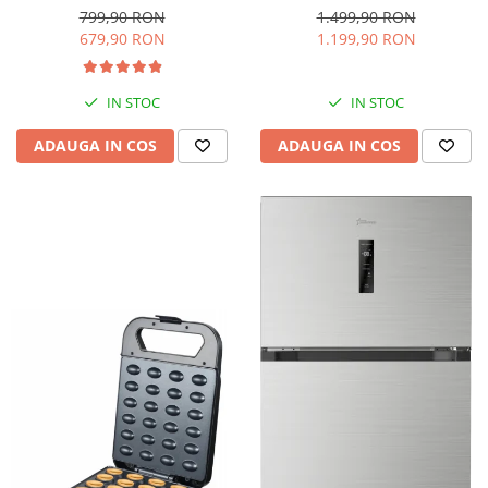
interioara, H 84 cm, Negru
Iluminare LED, Termostat
799,90 RON
1.499,90 RON
Reglabil, H 147 cm, Negru
679,90 RON
1.199,90 RON
IN STOC
IN STOC
ADAUGA IN COS
ADAUGA IN COS