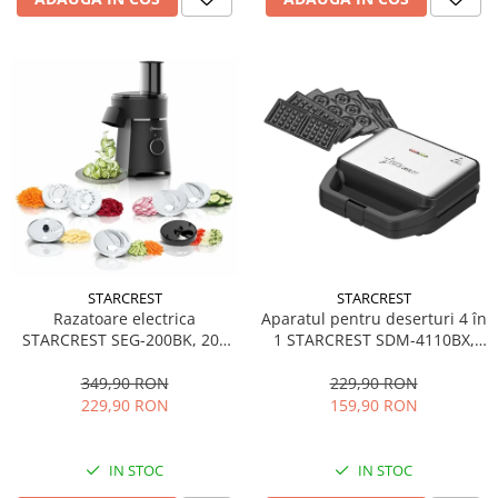
STARCREST
STARCREST
Aparatul pentru deserturi 4 în
Razatoare electrica
1 STARCREST SDM-4110BX,
STARCREST SEG-200BK, 200
800W, placi detasabile cu
W, 7 moduri de taiere, Negru
invelis ceramic pentru vafe,
229,90 RON
349,90 RON
nuci, gogosi si smile
159,90 RON
229,90 RON
sandwich, negru
IN STOC
IN STOC