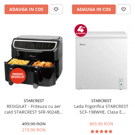
ADAUGA IN COS
ADAUGA IN COS
STARCREST
STARCREST
RESIGILAT - Friteuza cu aer
Lada frigorifica STARCREST
cald STARCREST SFR-9024BK,
SCF-198WHE, Clasa E,
2400 W, Cos Dublu, 9 litri,
Capacitate 198L, Sistem
Termostat 80 - 200 °C, 12
convertibil - functie frigider,
499,90 RON
869,90 RON
programe, Negru
Termostat reglabil, Alb
219,90 RON