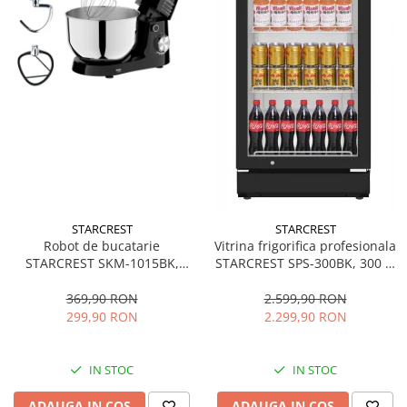
STARCREST
STARCREST
Robot de bucatarie
Vitrina frigorifica profesionala
STARCREST SKM-1015BK,
STARCREST SPS-300BK, 300 L,
1500 W, Bol 4.5 L Inox, 5
Termostat reglabil, Iluminare
Accesorii, 10 Viteze + Pulse,
LED, H 169.5 cm, Negru
369,90 RON
2.599,90 RON
Negru
299,90 RON
2.299,90 RON
IN STOC
IN STOC
ADAUGA IN COS
ADAUGA IN COS