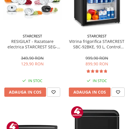
STARCREST
STARCREST
RESIGILAT - Razatoare
Vitrina frigorifica STARCREST
electrica STARCREST SEG-
SBC-92BKE, 93 L, Control
200BK, 200 W, 7 moduri de
temperatura, Usa sticla, H
taiere, Negru
83.2 cm, Negru
349,90 RON
999,90 RON
129,90 RON
899,90 RON
IN STOC
IN STOC
ADAUGA IN COS
ADAUGA IN COS