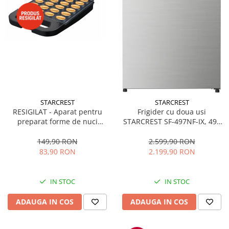
STARCREST
STARCREST
RESIGILAT - Aparat pentru
Frigider cu doua usi
preparat forme de nuci
STARCREST SF-497NF-IX, 497
STARCREST SNM-4024BX, 24
L, Full NoFrost, Compresor
forme, 1400W, Indicator
Inverter, Clasa E, Display,
149,90 RON
2.599,90 RON
luminos, Placi antiaderente,
Functie super racire, Blocare
83,90 RON
2.199,90 RON
Negru/Inox
acces copii, H 175 cm, Inox
IN STOC
IN STOC
ADAUGA IN COS
ADAUGA IN COS