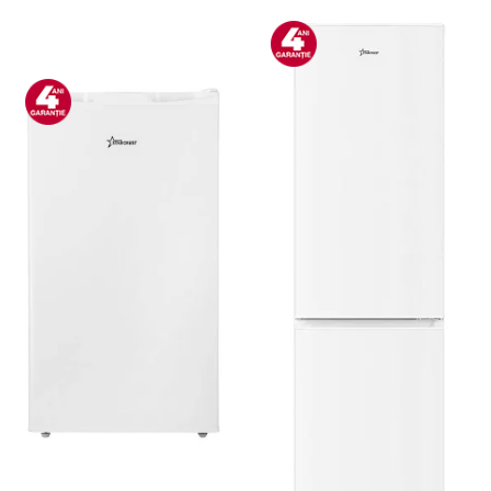
Bucatarie & Servire
Cutite & seturi
Iluminat & electrice
Prelungitoare
Sport & Activitati in aer liber
Cutii frigorifice
Climatizare & incalzire
Accesorii aparate climatizare
Aeroterme
Aparate de spalat cu presiune
Calorifere electrice
Climatizare
Purificatoare
Ingrijire personala
Aparate & Accesorii ingrijire