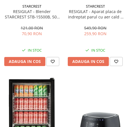
STARCREST
STARCREST
RESIGILAT - Blender
RESIGILAT - Aparat placa de
STARCREST STB-15500B, 500
indreptat parul cu aer cald 2
W, 1.5 l, 2 viteze + functie
in 1 STARCREST SHS-1300PK,
Pulse, Negru
1300 W, Uscare si indreptare,
121,00 RON
549,90 RON
Afisaj LCD, Tehnologie cu ioni
70,90 RON
259,90 RON
negativi, 5 Moduri de
temperatura, 3 Viteze, Roz
IN STOC
IN STOC
ADAUGA IN COS
ADAUGA IN COS