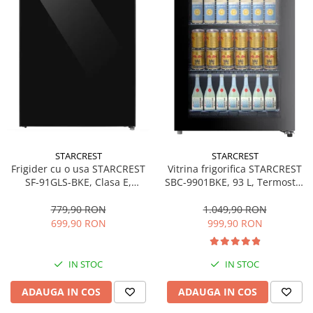
STARCREST
STARCREST
Frigider cu o usa STARCREST
Vitrina frigorifica STARCREST
SF-91GLS-BKE, Clasa E,
SBC-9901BKE, 93 L, Termostat
Capacitate 91L, Iluminare
reglabil, Iluminare LED, Usa
interioara, H 83 cm, Sticla
sticla, H 84.5 cm, Negru
779,90 RON
1.049,90 RON
Neagra
699,90 RON
999,90 RON
IN STOC
IN STOC
ADAUGA IN COS
ADAUGA IN COS