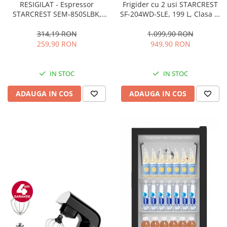
RESIGILAT - Espressor
Frigider cu 2 usi STARCREST
STARCREST SEM-850SLBK,
SF-204WD-SLE, 199 L, Clasa E,
850W, 20 bar, rezervor
Dozator Apa, Iluminare LED,
detasabil 1.5L, dispozitiv
Termostat Ajustabil, Usi
314,19 RON
1.099,90 RON
spumare, filtru dublu din
reversibile, H 143 cm, Argintiu
259,90 RON
949,90 RON
inox, Negru/Inox
IN STOC
IN STOC
ADAUGA IN COS
ADAUGA IN COS