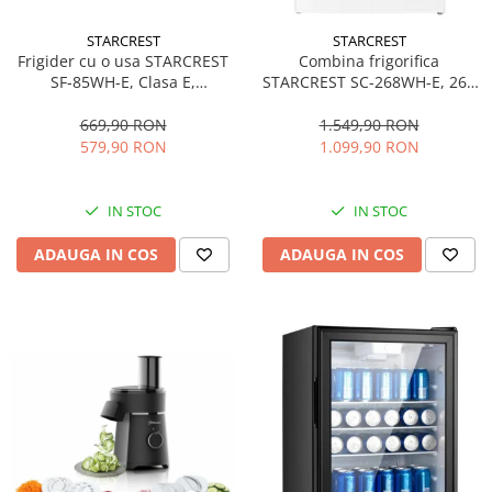
STARCREST
STARCREST
Frigider cu o usa STARCREST
Combina frigorifica
SF-85WH-E, Clasa E,
STARCREST SC-268WH-E, 268
Capacitate 85L, Iluminare
L, Clasa E, Less Frost,
interioara, Compartiment
Termostat reglabil, Iluminare
669,90 RON
1.549,90 RON
gheata, H 82 cm, Alb
LED, Picioare ajustabile, Usi
579,90 RON
1.099,90 RON
reversibile, H 178 cm, Alb
IN STOC
IN STOC
ADAUGA IN COS
ADAUGA IN COS