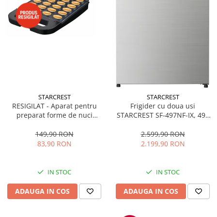
STARCREST
STARCREST
RESIGILAT - Aparat pentru
Frigider cu doua usi
preparat forme de nuci
STARCREST SF-497NF-IX, 497
STARCREST SNM-4024BX, 24
L, Full NoFrost, Compresor
forme, 1400W, Indicator
Inverter, Clasa E, Display,
149,90 RON
2.599,90 RON
luminos, Placi antiaderente,
Functie super racire, Blocare
83,90 RON
2.199,90 RON
Negru/Inox
acces copii, H 175 cm, Inox
IN STOC
IN STOC
ADAUGA IN COS
ADAUGA IN COS