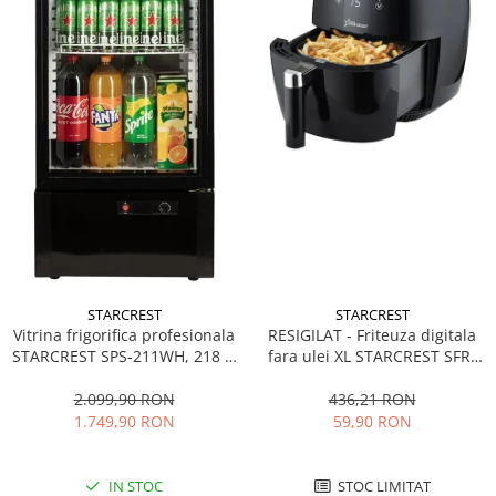
STARCREST
STARCREST
Vitrina frigorifica profesionala
RESIGILAT - Friteuza digitala
STARCREST SPS-211WH, 218 L,
fara ulei XL STARCREST SFR-
Termostat reglabil, Iluminare
3500, 1500 W, Cos 3.5 litri,
LED, H 141 cm, Negru
Termostat 80 - 200 °C, 8
2.099,90 RON
436,21 RON
programe predefinite, Negru
1.749,90 RON
59,90 RON
IN STOC
STOC LIMITAT