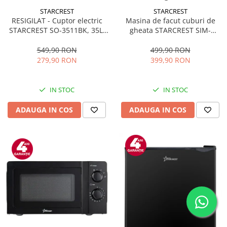
STARCREST
STARCREST
RESIGILAT - Cuptor electric
Masina de facut cuburi de
STARCREST SO-3511BK, 35L,
gheata STARCREST SIM-
1500W, Rotisor, Convectie, 12
1125IX, Capacitate 11-
Programe predefinite,
12Kg/24h, Cos gheata
549,90 RON
499,90 RON
Interfata digitala, Negru
detasabil, Rezervor apa 0.8 l,
279,90 RON
399,90 RON
Inox
IN STOC
IN STOC
ADAUGA IN COS
ADAUGA IN COS