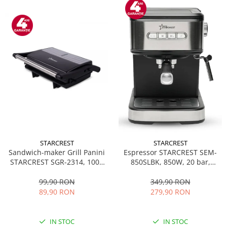
STARCREST
STARCREST
Sandwich-maker Grill Panini
Espressor STARCREST SEM-
STARCREST SGR-2314, 1000
850SLBK, 850W, 20 bar,
W, Placi nonaderente,
rezervor detasabil 1.5L,
Deschidere 180°, Suprafata
dispozitiv spumare, filtru
99,90 RON
349,90 RON
de gatire 23 x 14 cm, Negru
dublu din inox, Negru/Inox
89,90 RON
279,90 RON
IN STOC
IN STOC