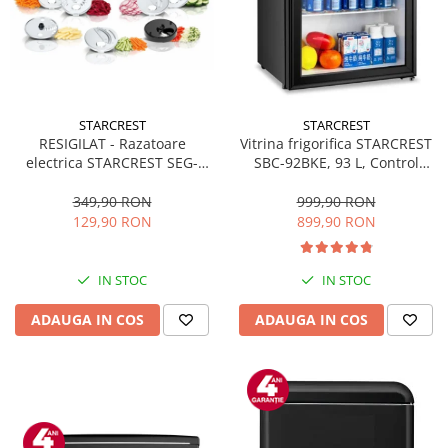
STARCREST
STARCREST
RESIGILAT - Razatoare
Vitrina frigorifica STARCREST
electrica STARCREST SEG-
SBC-92BKE, 93 L, Control
200BK, 200 W, 7 moduri de
temperatura, Usa sticla, H
taiere, Negru
83.2 cm, Negru
349,90 RON
999,90 RON
129,90 RON
899,90 RON
IN STOC
IN STOC
ADAUGA IN COS
ADAUGA IN COS