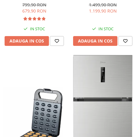
interioara, H 84 cm, Negru
Iluminare LED, Termostat
799,90 RON
1.499,90 RON
Reglabil, H 147 cm, Negru
679,90 RON
1.199,90 RON
IN STOC
IN STOC
ADAUGA IN COS
ADAUGA IN COS