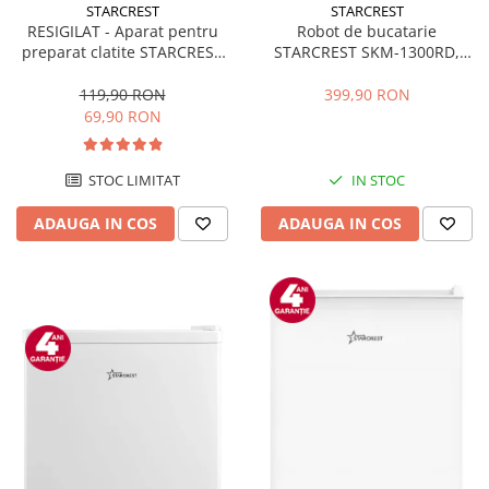
STARCREST
STARCREST
RESIGILAT - Aparat pentru
Robot de bucatarie
preparat clatite STARCREST
STARCREST SKM-1300RD,
SCM-3212, 1200W, Placa cu
1300W, Bol 5.2 L Inox, 4
invelis ceramic antiaderent,
Accesorii, 10 Viteze + Pulse,
119,90 RON
399,90 RON
30 cm, Inox / Negru
Angrenaje metalice, Rosu
69,90 RON
STOC LIMITAT
IN STOC
ADAUGA IN COS
ADAUGA IN COS