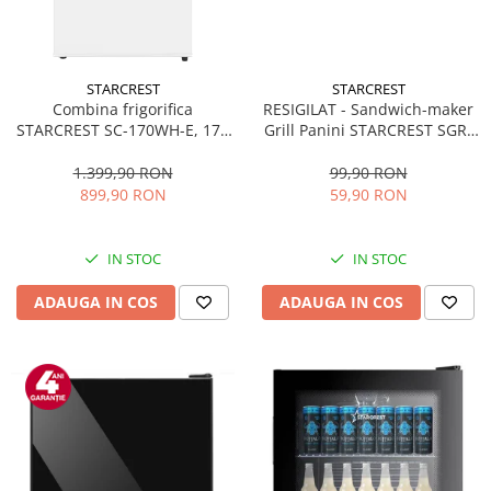
STARCREST
STARCREST
Combina frigorifica
RESIGILAT - Sandwich-maker
STARCREST SC-170WH-E, 170
Grill Panini STARCREST SGR-
L, Clasa E, Less Frost,
2314, 1000 W, Placi
Termostat reglabil, Iluminare
nonaderente, Deschidere
1.399,90 RON
99,90 RON
LED, Picioare ajustabile, Usi
180°, Suprafata de gatire 23 x
899,90 RON
59,90 RON
reversibile, H 151.8 cm, Alb
14 cm, Negru
IN STOC
IN STOC
ADAUGA IN COS
ADAUGA IN COS