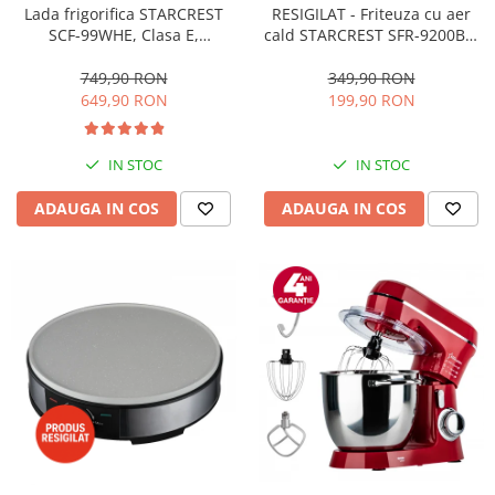
RESIGILAT - Friteuza cu aer
Lada frigorifica STARCREST
cald STARCREST SFR-9200BK,
SCF-99WHE, Clasa E,
1800 W, Cos Dublu, 9 litri,
Capacitate 99L, Sistem
Termostat 80 - 200 °C, 8
convertibil - functie frigider,
349,90 RON
749,90 RON
programe predefinite, Negru
Termostat reglabil, Alb
199,90 RON
649,90 RON
IN STOC
IN STOC
ADAUGA IN COS
ADAUGA IN COS