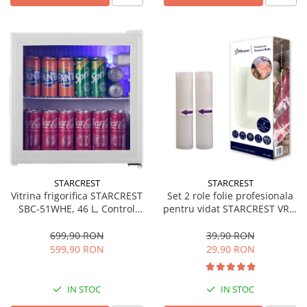
STARCREST
STARCREST
Vitrina frigorifica STARCREST
Set 2 role folie profesionala
SBC-51WHE, 46 L, Control
pentru vidat STARCREST VRL-
temperatura, Usa sticla, H
2850, 28 x 500 cm, rezistente,
48.8 cm, Alb
reutilizabile, sous vide,
699,90 RON
39,90 RON
lavabile in masina de spalat,
599,90 RON
29,90 RON
fara BPA, transparent
IN STOC
IN STOC