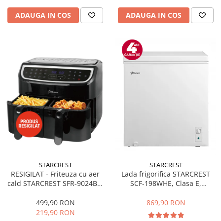
ADAUGA IN COS
ADAUGA IN COS
STARCREST
STARCREST
RESIGILAT - Friteuza cu aer
Lada frigorifica STARCREST
cald STARCREST SFR-9024BK,
SCF-198WHE, Clasa E,
2400 W, Cos Dublu, 9 litri,
Capacitate 198L, Sistem
Termostat 80 - 200 °C, 12
convertibil - functie frigider,
499,90 RON
869,90 RON
programe, Negru
Termostat reglabil, Alb
219,90 RON