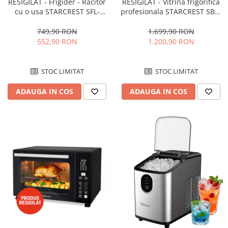
RESIGILAT - Frigider - Racitor
RESIGILAT - Vitrina frigorifica
cu o usa STARCREST SFL-
profesionala STARCREST SBC-
92WHE, Clasa E, Capacitate
160BK, 141 L, Termostat
92L, Iluminare interioara,H 83
reglabil, Iluminare LED, H 104
749,90 RON
1.699,90 RON
cm, Alb
cm, Negru
552,90 RON
1.200,90 RON
STOC LIMITAT
STOC LIMITAT
ADAUGA IN COS
ADAUGA IN COS