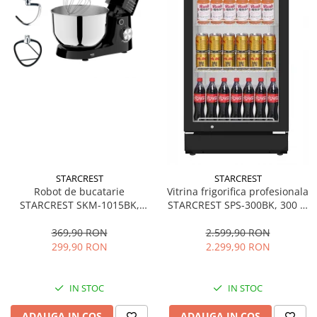
STARCREST
STARCREST
Robot de bucatarie
Vitrina frigorifica profesionala
STARCREST SKM-1015BK,
STARCREST SPS-300BK, 300 L,
1500 W, Bol 4.5 L Inox, 5
Termostat reglabil, Iluminare
Accesorii, 10 Viteze + Pulse,
LED, H 169.5 cm, Negru
369,90 RON
2.599,90 RON
Negru
299,90 RON
2.299,90 RON
IN STOC
IN STOC
ADAUGA IN COS
ADAUGA IN COS