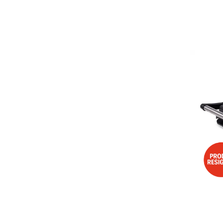
Aspiratoare
Mopuri electrice cu abur
Ingrijire personala
Cantare corporale
Ingrijire tesaturi
Statii de calcat
Masini de cusut
Ondulatoare
Perii de par electrice
Periute de dinti electrice
Pile electrice
Placi de indreptat parul
Plite
Preparare alimente
Masini de tocat