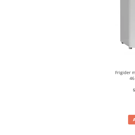
aparat de calcat vertical
Aparate de scame
Fiare de calcat
Statii de calcat
Aparate de masaj
Aparate de ras electrice
Aparate de tuns
Aparate faciale
Frigider
Aspiratoare
46
Aspiratoare de geamuri
Cuptoare cu microunde
Cuptoare electrice
Cântare corporale
Epilatoare
Ingrijire locuinta