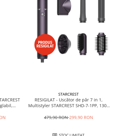
STARCREST
RESIGILAT - Uscător de păr 7 in 1,
 STARCREST
Multistyler STARCREST SHD-7-1PP, 1300
glabil,
W, 3 trepte de viteză, 3 trepte de
 Negru
temperatură, mov
479,90 RON
299,90 RON
RON
STOC LIMITAT