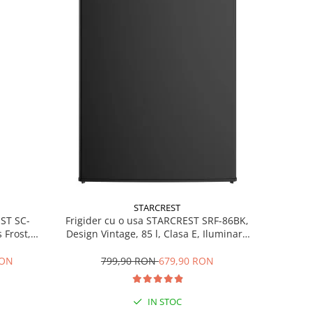
STARCREST
EST SC-
Frigider cu o usa STARCREST SRF-86BK,
 Frost,
Design Vintage, 85 l, Clasa E, Iluminare
re LED,
interioara, H 84 cm, Negru
ile, H 178
RON
799,90 RON
679,90 RON
IN STOC