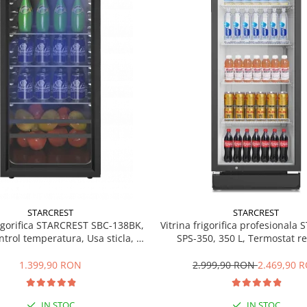
STARCREST
STARCREST
rigorifica STARCREST SBC-138BK,
Vitrina frigorifica profesionala
ntrol temperatura, Usa sticla, H
SPS-350, 350 L, Termostat re
125 cm, Negru
Iluminare LED, H 194.5 cm,
1.399,90 RON
2.999,90 RON
2.469,90 
IN STOC
IN STOC