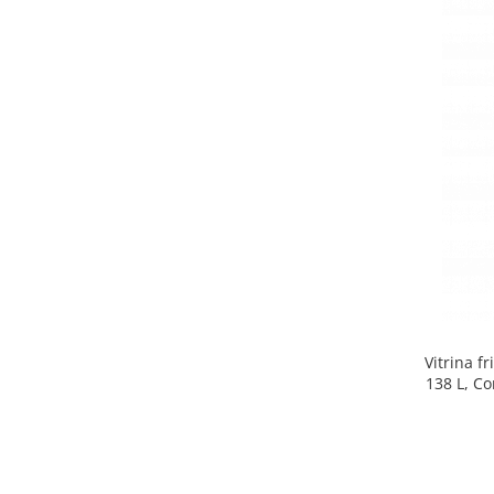
Side by side
Cuptoare cu microunde
Cuptoare cu microunde
Hote
Hote de bucatarie
Incorporabile
Aparate frigorifice incorporabile
Cuptoare cu microunde
incorporabile
Hote incorporabile
Plite incorporabile
Masini spalat vase
Vitrina f
Masini de spalat vase incorporabile
138 L, Co
Plite
Incorporabile
Plite standard
Vitrine frigorifice