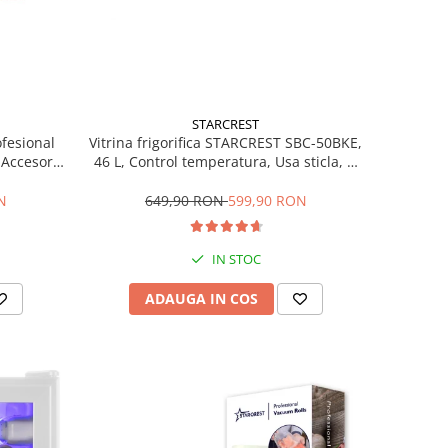
STARCREST
ofesional
Vitrina frigorifica STARCREST SBC-50BKE,
Accesorii
46 L, Control temperatura, Usa sticla, H
Trepte de
48.8 cm, Negru
ce, Gri
N
649,90 RON
599,90 RON
IN STOC
ADAUGA IN COS