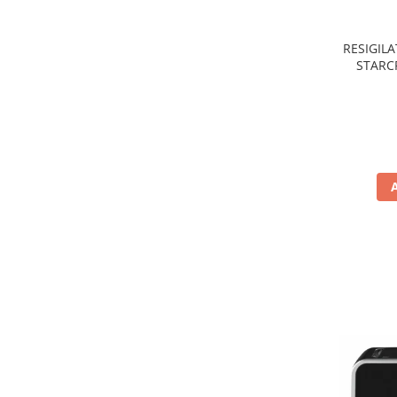
Preparare ceai si cafea
Aparate de spumat lapte
RESIGILA
Espressoare
STARCR
nonaderen
Preparare desert
de
accesori inghetata
Aparate de facut inghetata
Preparare paine
Masini de facut paine
Prajitoare de paine
Storcatoare
Storcatoare
Tigai
TV, Electronice & Gaming
Accesorii & Periferice
Baterii si acumulatori
Aparate foto & accesorii