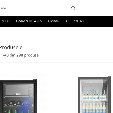
 RETUR
GARANTIE 4 ANI
LIVRARE
DESPRE NOI
Produsele
1-
48
din
298
produse