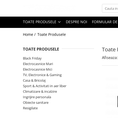
Toate Produsele
TOATE PRODUSELE
DESPRE NOI
FORMULAR DE
Black Friday
Home /
Toate Produsele
Electrocasnice Mari
Aparate frigorifice
Toate 
TOATE PRODUSELE
Aparat cuburi de gheata
Combine frigorifice
Afiseaza:
Black Friday
Congelatoare
Electrocasnice Mari
Electrocasnice Mici
Congelatoare verticale
TV, Electronice & Gaming
Frigidere
Casa & Bricolaj
Frigidere cu doua usi
Sport & Activitati in aer liber
Frigidere cu o usa
Climatizare & incalzire
Ingrijire personala
Lazi frigorifice
Obiecte sanitare
Minibaruri
Resigilate
Racitoare