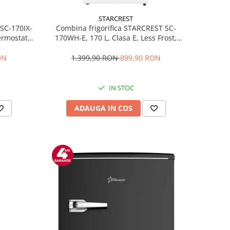
STARCREST
 SC-170IX-
Combina frigorifica STARCREST SC-
Termostat
170WH-E, 170 L, Clasa E, Less Frost,
fata Inox
Termostat reglabil, Iluminare LED,
ile, Usi
Picioare ajustabile, Usi reversibile, H
ON
1.399,90 RON
899,90 RON
Inox
151.8 cm, Alb
IN STOC
ADAUGA IN COS