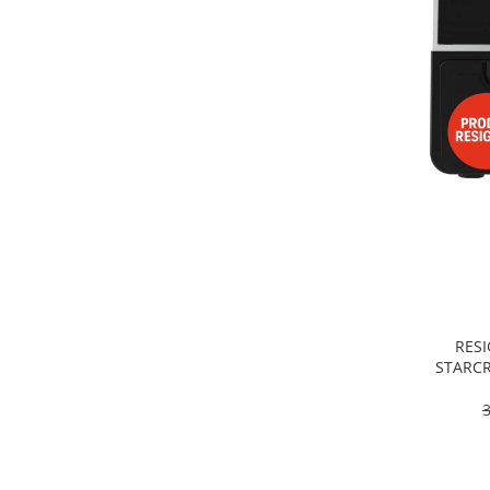
Alte accesorii foto & video
Aparate foto compacte
Aparate foto DSLR
Aparate foto Mirrorless
Carduri memorie
Obiective
Audio
Boxe portabile
Caști
MP3/MP4 playere
Radio
Sisteme audio
RESI
Soundbar
STARCR
Dublu, 9
Auto
pro
Accesorii electronice Auto
Compresoare auto
Auto-Moto