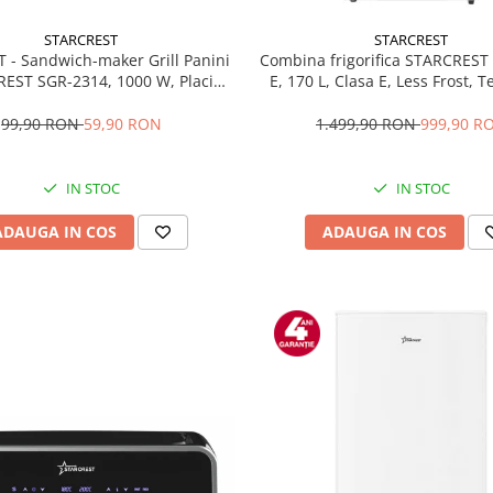
STARCREST
STARCREST
T - Sandwich-maker Grill Panini
Combina frigorifica STARCREST
EST SGR-2314, 1000 W, Placi
E, 170 L, Clasa E, Less Frost, 
te, Deschidere 180°, Suprafata
reglabil, Iluminare LED, Supra
 gatire 23 x 14 cm, Negru
antiamprenta, Picioare ajustab
99,90 RON
59,90 RON
1.499,90 RON
999,90 R
reversibile, H 151.8 cm, 
IN STOC
IN STOC
ADAUGA IN COS
ADAUGA IN COS