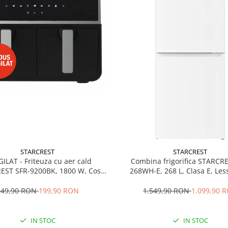
STARCREST
STARCREST
GILAT - Friteuza cu aer cald
Combina frigorifica STARCR
EST SFR-9200BK, 1800 W, Cos
268WH-E, 268 L, Clasa E, Less
 litri, Termostat 80 - 200 °C, 8
Termostat reglabil, Ilumina
grame predefinite, Negru
Picioare ajustabile, Usi reversib
349,90 RON
199,90 RON
1.549,90 RON
1.099,90 
cm, Alb
IN STOC
IN STOC