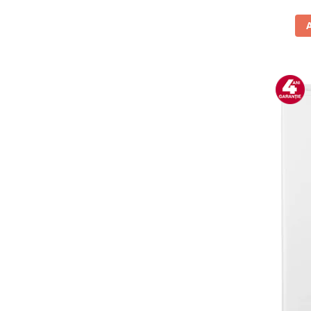
Vitrine pentru vinuri
Electrocasnice Mici
Accesorii aspiratoare
Aparate de bucatarie
Aparate de gatit cu aburi
Aparate de preparat desert
Aparate de vidat
Ascutitor cutite
Blendere
Cântare de bucătărie
Feliatoare
Fierbătoare
Friteuze
Grătare electrice
Masini de gheata
Masini de paine