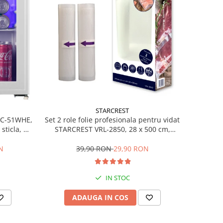
STARCREST
Set 2 role folie profesionala pentru vidat
SBC-51WHE,
STARCREST VRL-2850, 28 x 500 cm,
sticla, H
rezistente, reutilizabile, sous vide,
lavabile in masina de spalat, fara BPA,
39,90 RON
29,90 RON
N
transparent
IN STOC
ADAUGA IN COS