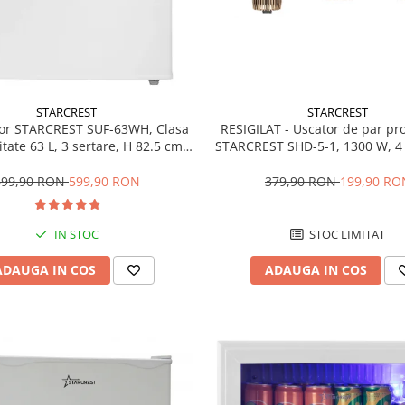
STARCREST
STARCREST
RESIGILAT - Uscator de par pr
or STARCREST SUF-63WH, Clasa
STARCREST SHD-5-1, 1300 W, 4 
tate 63 L, 3 sertare, H 82.5 cm,
incluse, 3 Trepte de viteza, 3 
Alb
temperatura, Buton de aer re
379,90 RON
199,90 RO
699,90 RON
599,90 RON
STOC LIMITAT
IN STOC
ADAUGA IN COS
ADAUGA IN COS