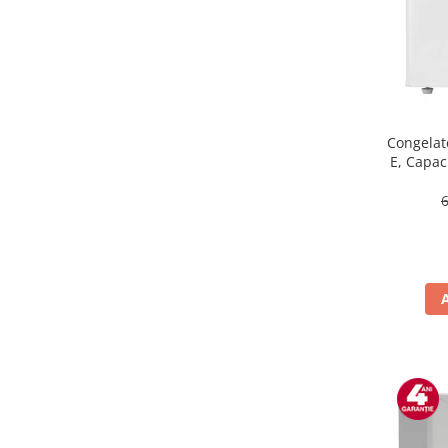
Masini de tocat
Mixere
Multicooker
Prăjitoare de pâine
Rasnite condimente
Razatoare
Congelat
E, Capaci
Roboti de bucatarie
Sandwich-maker
Storcătoare
Aparate de cafea
Accesorii
Cafetiere
Espressoare
Râșnițe de cafea
Aparate de curatat bijuterii
Aparate de curățat cu aburi
Aparate de ingrijire tesaturi