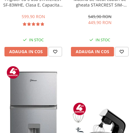
gheata STARCREST SIM-
SF-83WHE, Clasa E, Capacitate
1201IX, Capacitate 12Kg/24h,
83L, Iluminare interioara,
Doua dimensiuni pentru
Compartiment gheata, H 85
549,90 RON
599,90 RON
cuburi, Rezervor apa 1.3 l,
cm, Alb
449,90 RON
Inox
IN STOC
IN STOC
ADAUGA IN COS
ADAUGA IN COS