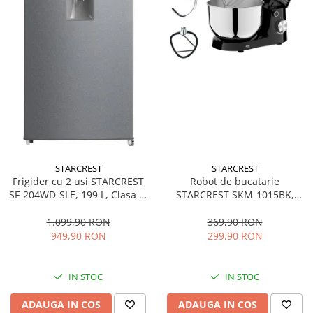
STARCREST
STARCREST
Frigider cu 2 usi STARCREST
Robot de bucatarie
SF-204WD-SLE, 199 L, Clasa E,
STARCREST SKM-1015BK,
Dozator Apa, Iluminare LED,
1500 W, Bol 4.5 L Inox, 5
Termostat Ajustabil, Usi
Accesorii, 10 Viteze + Pulse,
1.099,90 RON
369,90 RON
reversibile, H 143 cm, Argintiu
Negru
949,90 RON
299,90 RON
IN STOC
IN STOC
ADAUGA IN COS
ADAUGA IN COS