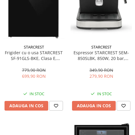
STARCREST
STARCREST
Espressor STARCREST SEM-
Frigider cu o usa STARCREST
850SLBK, 850W, 20 bar,
SF-91GLS-BKE, Clasa E,
rezervor detasabil 1.5L,
Capacitate 91L, Iluminare
dispozitiv spumare, filtru
interioara, H 83 cm, Sticla
349,90 RON
779,90 RON
dublu din inox, Negru/Inox
Neagra
279,90 RON
699,90 RON
IN STOC
IN STOC
ADAUGA IN COS
ADAUGA IN COS