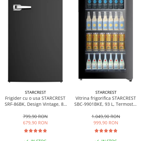
personala
Uscatoare de par
Obiecte sanitare
Accesorii
Alte obiecte sanitare
Resigilate
STARCREST
STARCREST
Frigider cu o usa STARCREST
Vitrina frigorifica STARCREST
SRF-86BK, Design Vintage, 85
SBC-9901BKE, 93 L, Termostat
l, Clasa E, Iluminare
reglabil, Iluminare LED, Usa
interioara, H 84 cm, Negru
sticla, H 84.5 cm, Negru
799,90 RON
1.049,90 RON
679,90 RON
999,90 RON