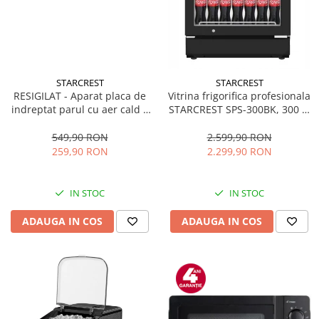
STARCREST
STARCREST
RESIGILAT - Aparat placa de
Vitrina frigorifica profesionala
indreptat parul cu aer cald 2
STARCREST SPS-300BK, 300 L,
in 1 STARCREST SHS-1300PK,
Termostat reglabil, Iluminare
1300 W, Uscare si indreptare,
LED, H 169.5 cm, Negru
549,90 RON
2.599,90 RON
Afisaj LCD, Tehnologie cu ioni
259,90 RON
2.299,90 RON
negativi, 5 Moduri de
temperatura, 3 Viteze, Roz
IN STOC
IN STOC
ADAUGA IN COS
ADAUGA IN COS