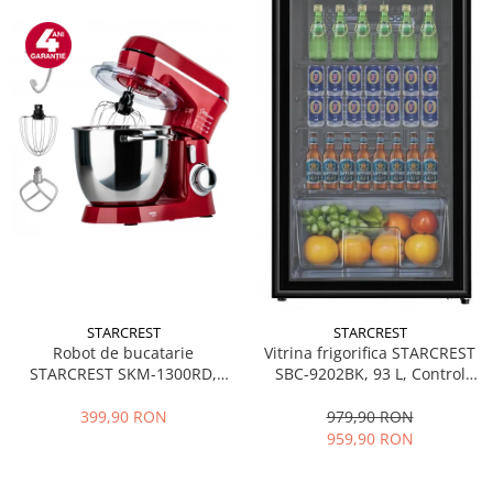
STARCREST
STARCREST
Robot de bucatarie
Vitrina frigorifica STARCREST
STARCREST SKM-1300RD,
SBC-9202BK, 93 L, Control
1300W, Bol 5.2 L Inox, 4
temperatura, Usa sticla, H
Accesorii, 10 Viteze + Pulse,
83.2 cm, Negru
399,90 RON
979,90 RON
Angrenaje metalice, Rosu
959,90 RON