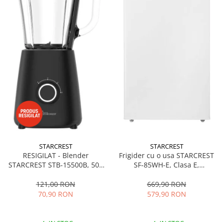
STARCREST
STARCREST
RESIGILAT - Blender
Frigider cu o usa STARCREST
STARCREST STB-15500B, 500
SF-85WH-E, Clasa E,
W, 1.5 l, 2 viteze + functie
Capacitate 85L, Iluminare
Pulse, Negru
interioara, Compartiment
121,00 RON
669,90 RON
gheata, H 82 cm, Alb
70,90 RON
579,90 RON