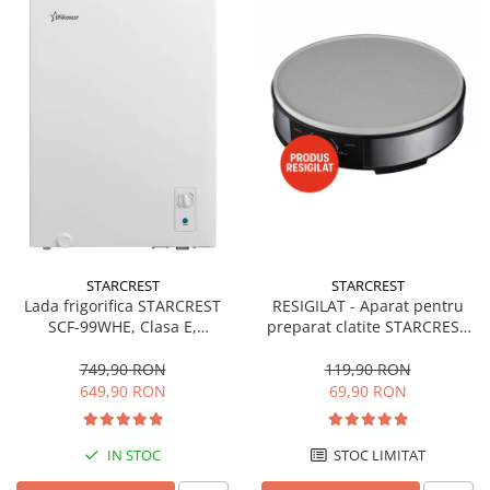
STARCREST
STARCREST
Lada frigorifica STARCREST
RESIGILAT - Aparat pentru
SCF-99WHE, Clasa E,
preparat clatite STARCREST
Capacitate 99L, Sistem
SCM-3212, 1200W, Placa cu
convertibil - functie frigider,
invelis ceramic antiaderent,
749,90 RON
119,90 RON
Termostat reglabil, Alb
30 cm, Inox / Negru
649,90 RON
69,90 RON
IN STOC
STOC LIMITAT