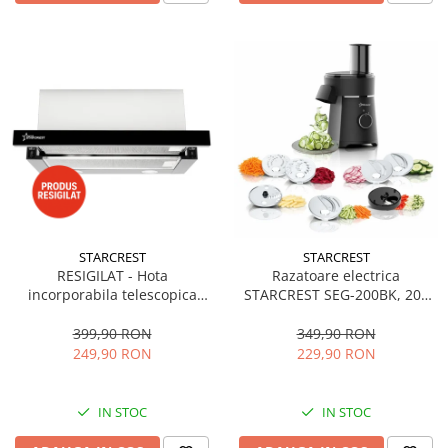
STARCREST
STARCREST
RESIGILAT - Hota
Razatoare electrica
incorporabila telescopica
STARCREST SEG-200BK, 200
STARCREST STH-550BK,
W, 7 moduri de taiere, Negru
Putere de absorbtie 550 m3/h,
399,90 RON
349,90 RON
1 Motor, 2 Trepte putere, 60
249,90 RON
229,90 RON
cm, Negru
IN STOC
IN STOC