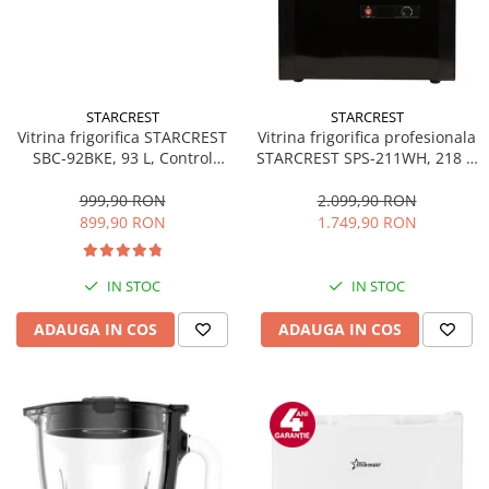
STARCREST
STARCREST
Vitrina frigorifica STARCREST
Vitrina frigorifica profesionala
SBC-92BKE, 93 L, Control
STARCREST SPS-211WH, 218 L,
temperatura, Usa sticla, H
Termostat reglabil, Iluminare
83.2 cm, Negru
LED, H 141 cm, Negru
999,90 RON
2.099,90 RON
899,90 RON
1.749,90 RON
IN STOC
IN STOC
ADAUGA IN COS
ADAUGA IN COS