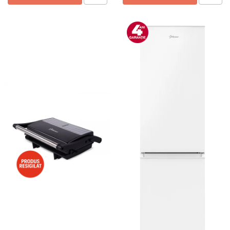
Preparare ceai si cafea
Aparate de spumat lapte
Espressoare
Preparare desert
accesori inghetata
Aparate de facut inghetata
Preparare paine
Masini de facut paine
Prajitoare de paine
Storcatoare
Storcatoare
Tigai
TV, Electronice & Gaming
Accesorii & Periferice
Baterii si acumulatori
Aparate foto & accesorii