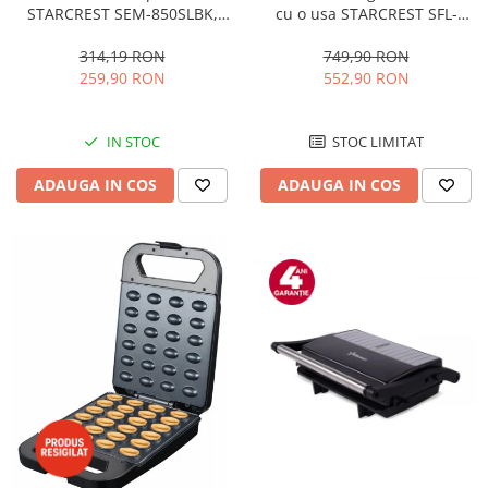
STARCREST SEM-850SLBK,
cu o usa STARCREST SFL-
850W, 20 bar, rezervor
92WHE, Clasa E, Capacitate
detasabil 1.5L, dispozitiv
92L, Iluminare interioara,H 83
314,19 RON
749,90 RON
spumare, filtru dublu din
cm, Alb
259,90 RON
552,90 RON
inox, Negru/Inox
IN STOC
STOC LIMITAT
ADAUGA IN COS
ADAUGA IN COS