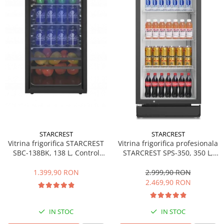
Side by side
Cuptoare cu microunde
Cuptoare cu microunde
Hote
Hote de bucatarie
Incorporabile
Aparate frigorifice incorporabile
Cuptoare cu microunde
incorporabile
Hote incorporabile
STARCREST
STARCREST
Plite incorporabile
Vitrina frigorifica STARCREST
Vitrina frigorifica profesionala
Masini spalat vase
SBC-138BK, 138 L, Control
STARCREST SPS-350, 350 L,
temperatura, Usa sticla, H 125
Termostat reglabil, Iluminare
Masini de spalat vase incorporabile
cm, Negru
LED, H 194.5 cm, Negru
1.399,90 RON
2.999,90 RON
Plite
2.469,90 RON
Incorporabile
Plite standard
IN STOC
IN STOC
Vitrine frigorifice