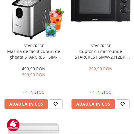
STARCREST
STARCREST
Masina de facut cuburi de
Cuptor cu microunde
gheata STARCREST SIM-
STARCREST SMW-2012BK,
1125IX, Capacitate 11-
700W, Capacitate 20 L, Control
12Kg/24h, Cos gheata
mecanic, 6 Trepte de putere,
499,90 RON
299,90 RON
detasabil, Rezervor apa 0.8 l,
Negru
399,90 RON
Inox
IN STOC
IN STOC
ADAUGA IN COS
ADAUGA IN COS