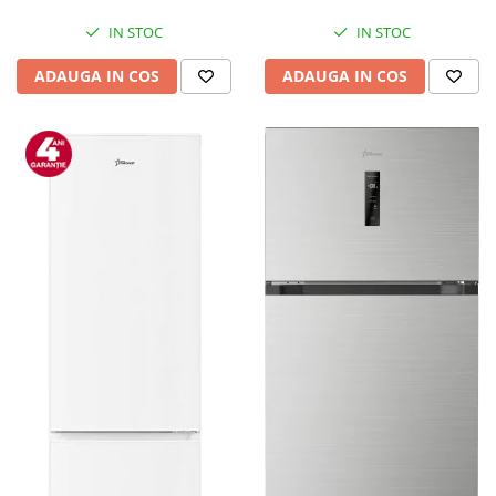
Mediaplayere
Sisteme audio
IN STOC
IN STOC
Imprimante & Scannere
ADAUGA IN COS
ADAUGA IN COS
Monitoare
Playere, Boxe & Casti
Radio cu ceas & portabile
Radio
Televizoare & accesorii
Accesorii smart TV
Suporturi TV / Monitor
Televizoare
Videoproiectoare & Accesorii
Accesorii videoproiectoare
Ecrane de proiectie
Tabla interactiva
Videoproiectoare
Casa & Bricolaj