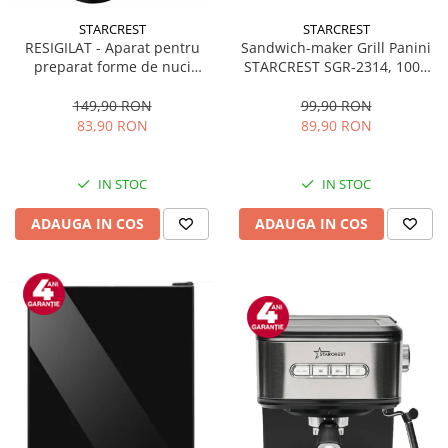
STARCREST
STARCREST
Sandwich-maker Grill Panini
RESIGILAT - Aparat pentru
STARCREST SGR-2314, 1000
preparat forme de nuci
W, Placi nonaderente,
STARCREST SNM-4024BX, 24
Deschidere 180°, Suprafata
forme, 1400W, Indicator
99,90 RON
149,90 RON
de gatire 23 x 14 cm, Negru
luminos, Placi antiaderente,
89,90 RON
83,90 RON
Negru/Inox
IN STOC
IN STOC
ADAUGA IN COS
ADAUGA IN COS