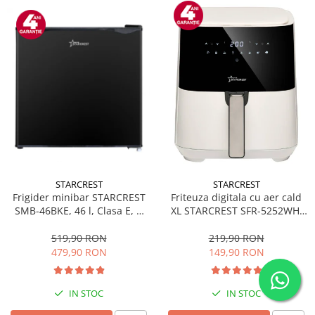
STARCREST
STARCREST
Frigider minibar STARCREST
Friteuza digitala cu aer cald
SMB-46BKE, 46 l, Clasa E, H
XL STARCREST SFR-5252WH,
49.5 cm, Negru
1450 W, 5 Litri, Termostat 80 -
200 °C, 8 programe
519,90 RON
219,90 RON
predefinite, Alb
479,90 RON
149,90 RON
IN STOC
IN STOC