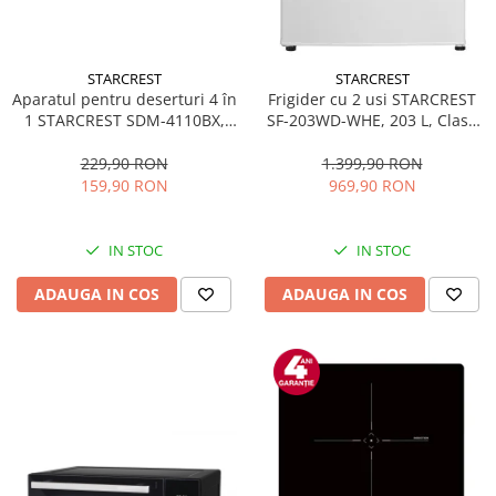
STARCREST
STARCREST
Aparatul pentru deserturi 4 în
Frigider cu 2 usi STARCREST
1 STARCREST SDM-4110BX,
SF-203WD-WHE, 203 L, Clasa
800W, placi detasabile cu
E, Dozator Apa, Iluminare LED,
invelis ceramic pentru vafe,
Termostat Ajustabil, Usi
229,90 RON
1.399,90 RON
nuci, gogosi si smile
reversibile, H 145 cm, Alb
159,90 RON
969,90 RON
sandwich, negru
IN STOC
IN STOC
ADAUGA IN COS
ADAUGA IN COS