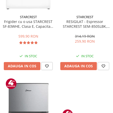
STARCREST
STARCREST
Frigider cu o usa STARCREST
RESIGILAT - Espressor
SF-83WHE, Clasa E, Capacitate
STARCREST SEM-850SLBK,
83L, Iluminare interioara,
850W, 20 bar, rezervor
Compartiment gheata, H 85
detasabil 1.5L, dispozitiv
599,90 RON
314,19 RON
cm, Alb
spumare, filtru dublu din
259,90 RON
inox, Negru/Inox
IN STOC
IN STOC
ADAUGA IN COS
ADAUGA IN COS