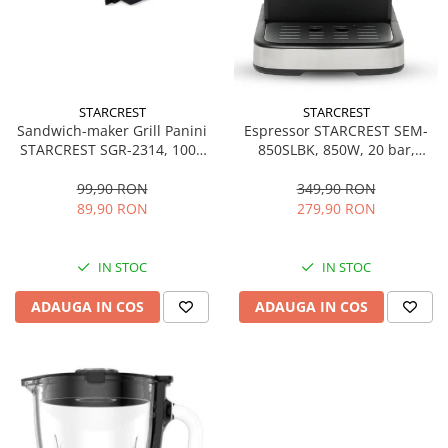
STARCREST
STARCREST
Sandwich-maker Grill Panini
Espressor STARCREST SEM-
STARCREST SGR-2314, 1000
850SLBK, 850W, 20 bar,
W, Placi nonaderente,
rezervor detasabil 1.5L,
Deschidere 180°, Suprafata
dispozitiv spumare, filtru
99,90 RON
349,90 RON
de gatire 23 x 14 cm, Negru
dublu din inox, Negru/Inox
89,90 RON
279,90 RON
IN STOC
IN STOC
ADAUGA IN COS
ADAUGA IN COS