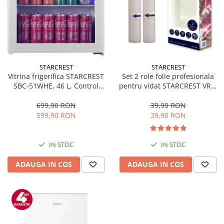
STARCREST
STARCREST
Vitrina frigorifica STARCREST
Set 2 role folie profesionala
SBC-51WHE, 46 L, Control
pentru vidat STARCREST VRL-
temperatura, Usa sticla, H
2850, 28 x 500 cm, rezistente,
48.8 cm, Alb
reutilizabile, sous vide,
699,90 RON
39,90 RON
lavabile in masina de spalat,
599,90 RON
29,90 RON
fara BPA, transparent
IN STOC
IN STOC
ADAUGA IN COS
ADAUGA IN COS