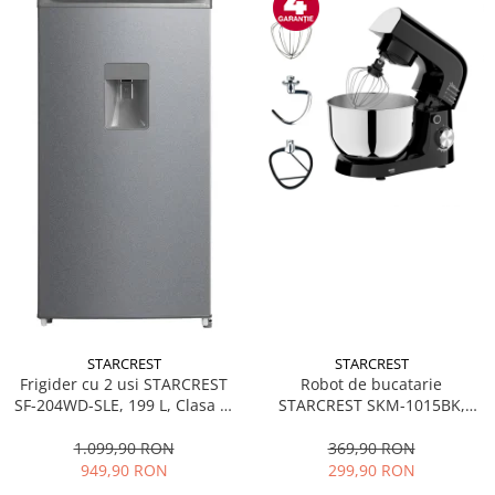
STARCREST
STARCREST
Frigider cu 2 usi STARCREST
Robot de bucatarie
SF-204WD-SLE, 199 L, Clasa E,
STARCREST SKM-1015BK,
Dozator Apa, Iluminare LED,
1500 W, Bol 4.5 L Inox, 5
Termostat Ajustabil, Usi
Accesorii, 10 Viteze + Pulse,
1.099,90 RON
369,90 RON
reversibile, H 143 cm, Argintiu
Negru
949,90 RON
299,90 RON