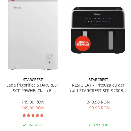
STARCREST
STARCREST
RESIGILAT - Friteuza cu aer
Lada frigorifica STARCREST
cald STARCREST SFR-9200BK,
SCF-99WHE, Clasa E,
1800 W, Cos Dublu, 9 litri,
Capacitate 99L, Sistem
Termostat 80 - 200 °C, 8
convertibil - functie frigider,
349,90 RON
749,90 RON
programe predefinite, Negru
Termostat reglabil, Alb
199,90 RON
649,90 RON
IN STOC
IN STOC