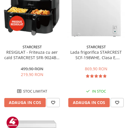
STARCREST
STARCREST
RESIGILAT - Friteuza cu aer
Lada frigorifica STARCREST
cald STARCREST SFR-9024BK,
SCF-198WHE, Clasa E,
2400 W, Cos Dublu, 9 litri,
Capacitate 198L, Sistem
Termostat 80 - 200 °C, 12
convertibil - functie frigider,
499,90 RON
869,90 RON
programe, Negru
Termostat reglabil, Alb
219,90 RON
STOC LIMITAT
IN STOC
ADAUGA IN COS
ADAUGA IN COS