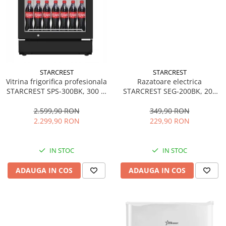
STARCREST
STARCREST
Vitrina frigorifica profesionala
Razatoare electrica
STARCREST SPS-300BK, 300 L,
STARCREST SEG-200BK, 200
Termostat reglabil, Iluminare
W, 7 moduri de taiere, Negru
LED, H 169.5 cm, Negru
2.599,90 RON
349,90 RON
2.299,90 RON
229,90 RON
IN STOC
IN STOC
ADAUGA IN COS
ADAUGA IN COS