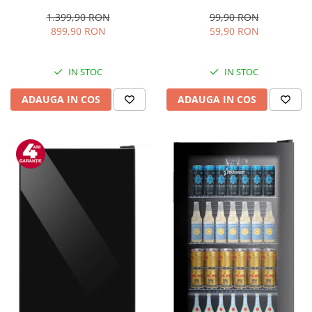
L, Clasa E, Less Frost,
2314, 1000 W, Placi
Termostat reglabil, Iluminare
nonaderente, Deschidere
1.399,90 RON
99,90 RON
LED, Picioare ajustabile, Usi
180°, Suprafata de gatire 23 x
899,90 RON
59,90 RON
reversibile, H 151.8 cm, Alb
14 cm, Negru
IN STOC
IN STOC
ADAUGA IN COS
ADAUGA IN COS