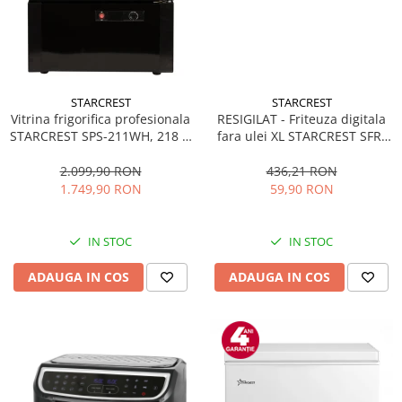
STARCREST
STARCREST
Vitrina frigorifica profesionala
RESIGILAT - Friteuza digitala
STARCREST SPS-211WH, 218 L,
fara ulei XL STARCREST SFR-
Termostat reglabil, Iluminare
3500, 1500 W, Cos 3.5 litri,
LED, H 141 cm, Negru
Termostat 80 - 200 °C, 8
2.099,90 RON
436,21 RON
programe predefinite, Negru
1.749,90 RON
59,90 RON
IN STOC
IN STOC
ADAUGA IN COS
ADAUGA IN COS