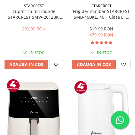
STARCREST
STARCREST
Cuptor cu microunde
Frigider minibar STARCREST
STARCREST SMW-2012BK,
SMB-46BKE, 46 l, Clasa E, H
700W, Capacitate 20 L, Control
49.5 cm, Negru
mecanic, 6 Trepte de putere,
299,90 RON
519,90 RON
Negru
479,90 RON
IN STOC
IN STOC
ADAUGA IN COS
ADAUGA IN COS