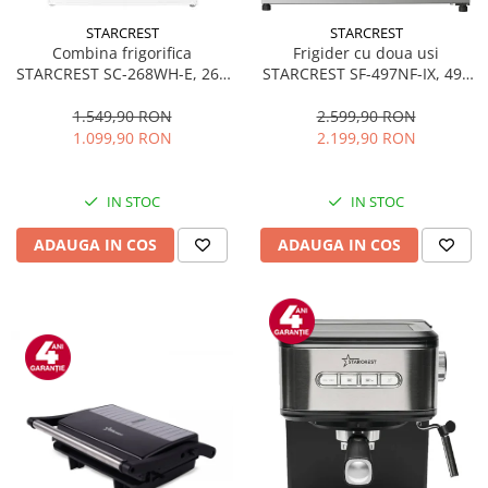
STARCREST
STARCREST
Combina frigorifica
Frigider cu doua usi
STARCREST SC-268WH-E, 268
STARCREST SF-497NF-IX, 497
L, Clasa E, Less Frost,
L, Full NoFrost, Compresor
Termostat reglabil, Iluminare
Inverter, Clasa E, Display,
1.549,90 RON
2.599,90 RON
LED, Picioare ajustabile, Usi
Functie super racire, Blocare
1.099,90 RON
2.199,90 RON
reversibile, H 178 cm, Alb
acces copii, H 175 cm, Inox
IN STOC
IN STOC
ADAUGA IN COS
ADAUGA IN COS