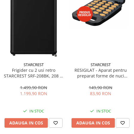
STARCREST
STARCREST
RESIGILAT - Aparat pentru
Frigider cu 2 usi retro
preparat forme de nuci
STARCREST SRF-208BK, 208 L,
STARCREST SNM-4024BX, 24
Clasa E, Design Vintage,
forme, 1400W, Indicator
Iluminare LED, Termostat
149,90 RON
1.499,90 RON
luminos, Placi antiaderente,
Reglabil, H 147 cm, Negru
83,90 RON
1.199,90 RON
Negru/Inox
IN STOC
IN STOC
ADAUGA IN COS
ADAUGA IN COS