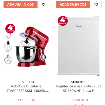
ADAUGA IN COS
ADAUGA IN COS
STARCREST
STARCREST
Robot de bucatarie
Frigider cu o usa STARCREST
STARCREST SKM-1300RD,
SF-660WHT, Clasa E,
1300W, Bol 5.2 L Inox, 4
Capacitate 66 L, H 63 cm, Alb
Accesorii, 10 Viteze + Pulse,
399,90 RON
579,90 RON
Angrenaje metalice, Rosu