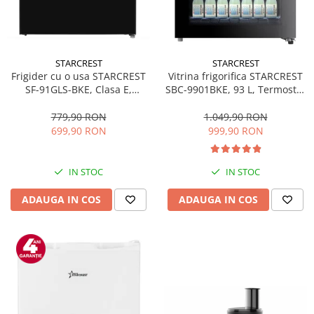
STARCREST
STARCREST
Frigider cu o usa STARCREST
Vitrina frigorifica STARCREST
SF-91GLS-BKE, Clasa E,
SBC-9901BKE, 93 L, Termostat
Capacitate 91L, Iluminare
reglabil, Iluminare LED, Usa
interioara, H 83 cm, Sticla
sticla, H 84.5 cm, Negru
779,90 RON
1.049,90 RON
Neagra
699,90 RON
999,90 RON
IN STOC
IN STOC
ADAUGA IN COS
ADAUGA IN COS