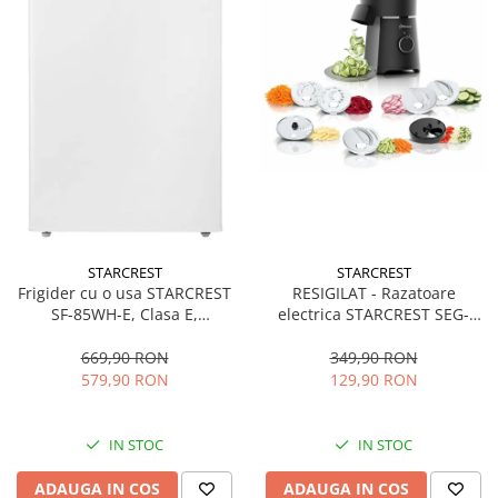
STARCREST
STARCREST
Frigider cu o usa STARCREST
RESIGILAT - Razatoare
SF-85WH-E, Clasa E,
electrica STARCREST SEG-
Capacitate 85L, Iluminare
200BK, 200 W, 7 moduri de
interioara, Compartiment
taiere, Negru
669,90 RON
349,90 RON
gheata, H 82 cm, Alb
579,90 RON
129,90 RON
IN STOC
IN STOC
ADAUGA IN COS
ADAUGA IN COS