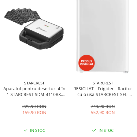
STARCREST
STARCREST
Aparatul pentru deserturi 4 în
RESIGILAT - Frigider - Racitor
1 STARCREST SDM-4110BX,
cu o usa STARCREST SFL-
800W, placi detasabile cu
92WHE, Clasa E, Capacitate
invelis ceramic pentru vafe,
92L, Iluminare interioara,H 83
229,90 RON
749,90 RON
nuci, gogosi si smile
cm, Alb
159,90 RON
552,90 RON
sandwich, negru
IN STOC
IN STOC