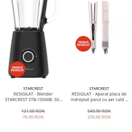
STARCREST
STARCREST
RESIGILAT - Blender
RESIGILAT - Aparat placa de
STARCREST STB-15500B, 500
indreptat parul cu aer cald 2
W, 1.5 l, 2 viteze + functie
in 1 STARCREST SHS-1300PK,
Pulse, Negru
1300 W, Uscare si indreptare,
121,00 RON
549,90 RON
Afisaj LCD, Tehnologie cu ioni
70,90 RON
259,90 RON
negativi, 5 Moduri de
temperatura, 3 Viteze, Roz