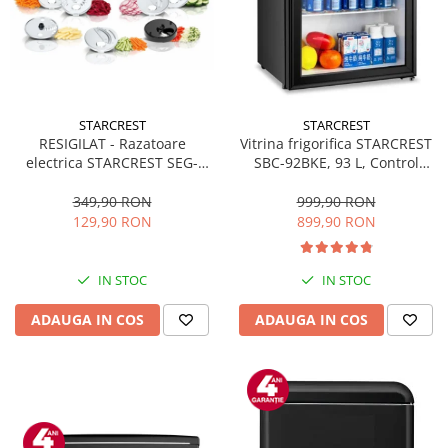
STARCREST
STARCREST
RESIGILAT - Razatoare
Vitrina frigorifica STARCREST
electrica STARCREST SEG-
SBC-92BKE, 93 L, Control
200BK, 200 W, 7 moduri de
temperatura, Usa sticla, H
taiere, Negru
83.2 cm, Negru
349,90 RON
999,90 RON
129,90 RON
899,90 RON
IN STOC
IN STOC
ADAUGA IN COS
ADAUGA IN COS