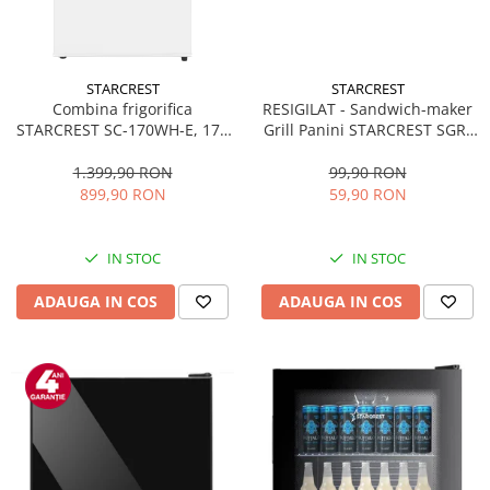
STARCREST
STARCREST
Combina frigorifica
RESIGILAT - Sandwich-maker
STARCREST SC-170WH-E, 170
Grill Panini STARCREST SGR-
L, Clasa E, Less Frost,
2314, 1000 W, Placi
Termostat reglabil, Iluminare
nonaderente, Deschidere
1.399,90 RON
99,90 RON
LED, Picioare ajustabile, Usi
180°, Suprafata de gatire 23 x
899,90 RON
59,90 RON
reversibile, H 151.8 cm, Alb
14 cm, Negru
IN STOC
IN STOC
ADAUGA IN COS
ADAUGA IN COS