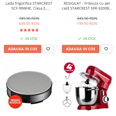
RESIGILAT - Friteuza cu aer
Lada frigorifica STARCREST
cald STARCREST SFR-9200BK,
SCF-99WHE, Clasa E,
1800 W, Cos Dublu, 9 litri,
Capacitate 99L, Sistem
Termostat 80 - 200 °C, 8
convertibil - functie frigider,
349,90 RON
749,90 RON
programe predefinite, Negru
Termostat reglabil, Alb
199,90 RON
649,90 RON
IN STOC
IN STOC
ADAUGA IN COS
ADAUGA IN COS