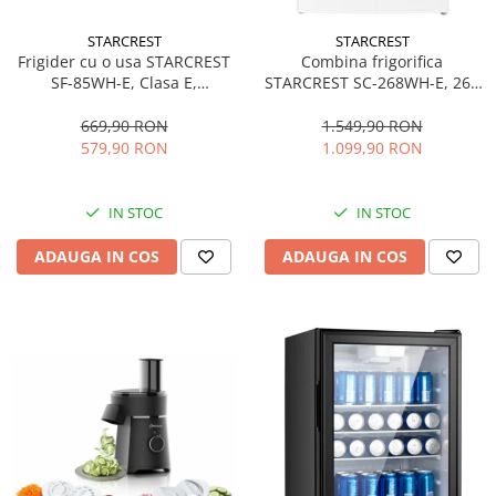
STARCREST
STARCREST
Frigider cu o usa STARCREST
Combina frigorifica
SF-85WH-E, Clasa E,
STARCREST SC-268WH-E, 268
Capacitate 85L, Iluminare
L, Clasa E, Less Frost,
interioara, Compartiment
Termostat reglabil, Iluminare
669,90 RON
1.549,90 RON
gheata, H 82 cm, Alb
LED, Picioare ajustabile, Usi
579,90 RON
1.099,90 RON
reversibile, H 178 cm, Alb
IN STOC
IN STOC
ADAUGA IN COS
ADAUGA IN COS