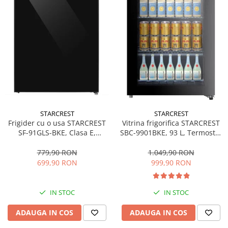
STARCREST
STARCREST
Frigider cu o usa STARCREST
Vitrina frigorifica STARCREST
SF-91GLS-BKE, Clasa E,
SBC-9901BKE, 93 L, Termostat
Capacitate 91L, Iluminare
reglabil, Iluminare LED, Usa
interioara, H 83 cm, Sticla
sticla, H 84.5 cm, Negru
779,90 RON
1.049,90 RON
Neagra
699,90 RON
999,90 RON
IN STOC
IN STOC
ADAUGA IN COS
ADAUGA IN COS