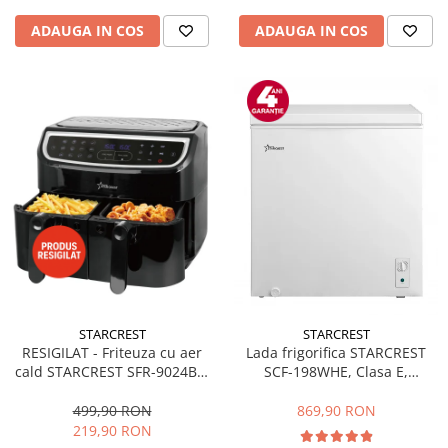
ADAUGA IN COS
ADAUGA IN COS
STARCREST
STARCREST
RESIGILAT - Friteuza cu aer
Lada frigorifica STARCREST
cald STARCREST SFR-9024BK,
SCF-198WHE, Clasa E,
2400 W, Cos Dublu, 9 litri,
Capacitate 198L, Sistem
Termostat 80 - 200 °C, 12
convertibil - functie frigider,
499,90 RON
869,90 RON
programe, Negru
Termostat reglabil, Alb
219,90 RON