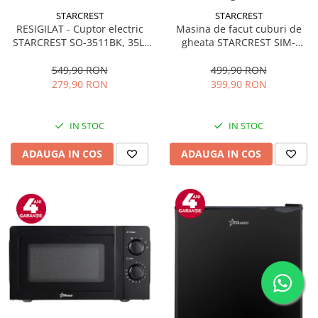
STARCREST
STARCREST
RESIGILAT - Cuptor electric
Masina de facut cuburi de
STARCREST SO-3511BK, 35L,
gheata STARCREST SIM-
1500W, Rotisor, Convectie, 12
1125IX, Capacitate 11-
Programe predefinite,
12Kg/24h, Cos gheata
549,90 RON
499,90 RON
Interfata digitala, Negru
detasabil, Rezervor apa 0.8 l,
279,90 RON
399,90 RON
Inox
IN STOC
IN STOC
ADAUGA IN COS
ADAUGA IN COS