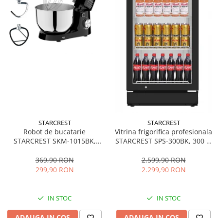
STARCREST
STARCREST
Robot de bucatarie
Vitrina frigorifica profesionala
STARCREST SKM-1015BK,
STARCREST SPS-300BK, 300 L,
1500 W, Bol 4.5 L Inox, 5
Termostat reglabil, Iluminare
Accesorii, 10 Viteze + Pulse,
LED, H 169.5 cm, Negru
369,90 RON
2.599,90 RON
Negru
299,90 RON
2.299,90 RON
IN STOC
IN STOC
ADAUGA IN COS
ADAUGA IN COS