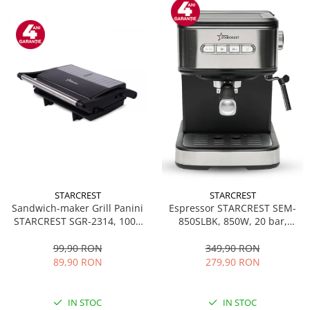
STARCREST
STARCREST
Sandwich-maker Grill Panini
Espressor STARCREST SEM-
STARCREST SGR-2314, 1000
850SLBK, 850W, 20 bar,
W, Placi nonaderente,
rezervor detasabil 1.5L,
Deschidere 180°, Suprafata
dispozitiv spumare, filtru
99,90 RON
349,90 RON
de gatire 23 x 14 cm, Negru
dublu din inox, Negru/Inox
89,90 RON
279,90 RON
IN STOC
IN STOC