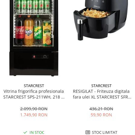
STARCREST
STARCREST
Vitrina frigorifica profesionala
RESIGILAT - Friteuza digitala
STARCREST SPS-211WH, 218 L,
fara ulei XL STARCREST SFR-
Termostat reglabil, Iluminare
3500, 1500 W, Cos 3.5 litri,
LED, H 141 cm, Negru
Termostat 80 - 200 °C, 8
2.099,90 RON
436,21 RON
programe predefinite, Negru
1.749,90 RON
59,90 RON
IN STOC
STOC LIMITAT