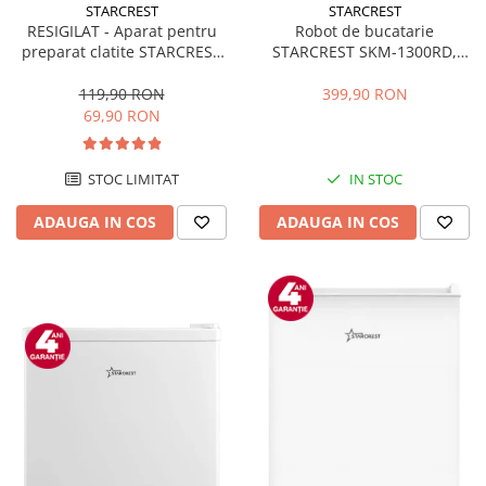
STARCREST
STARCREST
RESIGILAT - Aparat pentru
Robot de bucatarie
preparat clatite STARCREST
STARCREST SKM-1300RD,
SCM-3212, 1200W, Placa cu
1300W, Bol 5.2 L Inox, 4
invelis ceramic antiaderent,
Accesorii, 10 Viteze + Pulse,
119,90 RON
399,90 RON
30 cm, Inox / Negru
Angrenaje metalice, Rosu
69,90 RON
STOC LIMITAT
IN STOC
ADAUGA IN COS
ADAUGA IN COS