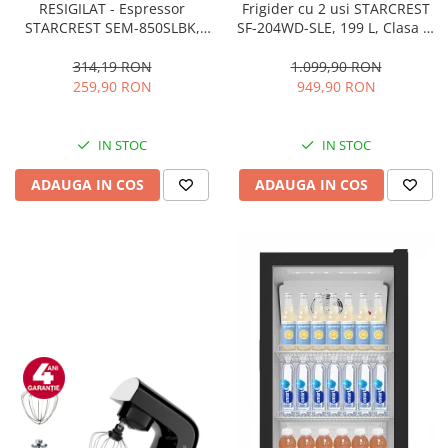
RESIGILAT - Espressor
Frigider cu 2 usi STARCREST
STARCREST SEM-850SLBK,
SF-204WD-SLE, 199 L, Clasa E,
850W, 20 bar, rezervor
Dozator Apa, Iluminare LED,
detasabil 1.5L, dispozitiv
Termostat Ajustabil, Usi
314,19 RON
1.099,90 RON
spumare, filtru dublu din
reversibile, H 143 cm, Argintiu
259,90 RON
949,90 RON
inox, Negru/Inox
IN STOC
IN STOC
ADAUGA IN COS
ADAUGA IN COS