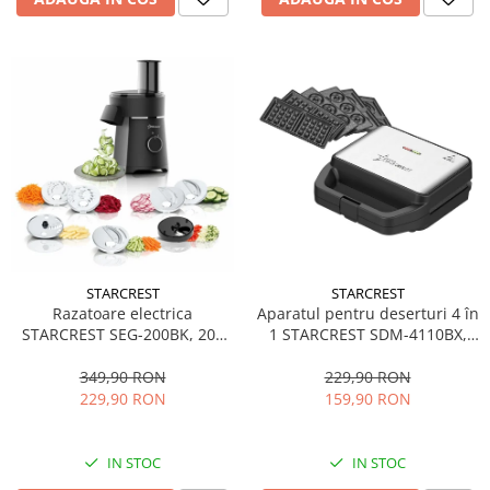
STARCREST
STARCREST
Aparatul pentru deserturi 4 în
Razatoare electrica
1 STARCREST SDM-4110BX,
STARCREST SEG-200BK, 200
800W, placi detasabile cu
W, 7 moduri de taiere, Negru
invelis ceramic pentru vafe,
229,90 RON
349,90 RON
nuci, gogosi si smile
159,90 RON
229,90 RON
sandwich, negru
IN STOC
IN STOC