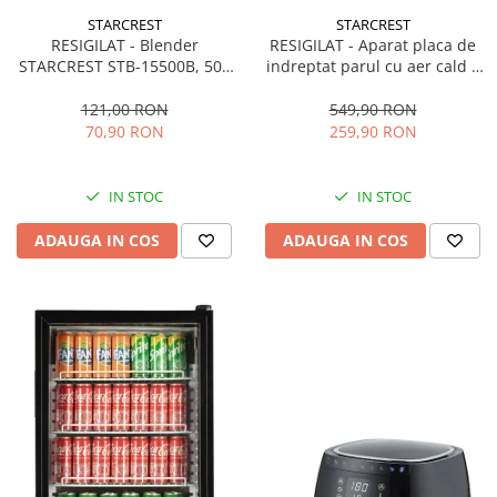
STARCREST
STARCREST
RESIGILAT - Blender
RESIGILAT - Aparat placa de
STARCREST STB-15500B, 500
indreptat parul cu aer cald 2
W, 1.5 l, 2 viteze + functie
in 1 STARCREST SHS-1300PK,
Pulse, Negru
1300 W, Uscare si indreptare,
121,00 RON
549,90 RON
Afisaj LCD, Tehnologie cu ioni
70,90 RON
259,90 RON
negativi, 5 Moduri de
temperatura, 3 Viteze, Roz
IN STOC
IN STOC
ADAUGA IN COS
ADAUGA IN COS