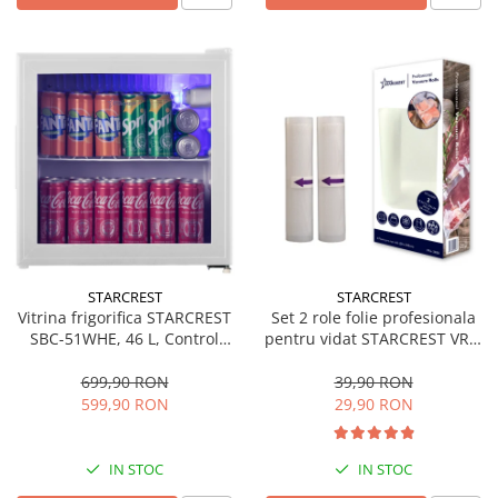
STARCREST
STARCREST
Vitrina frigorifica STARCREST
Set 2 role folie profesionala
SBC-51WHE, 46 L, Control
pentru vidat STARCREST VRL-
temperatura, Usa sticla, H
2850, 28 x 500 cm, rezistente,
48.8 cm, Alb
reutilizabile, sous vide,
699,90 RON
39,90 RON
lavabile in masina de spalat,
599,90 RON
29,90 RON
fara BPA, transparent
IN STOC
IN STOC