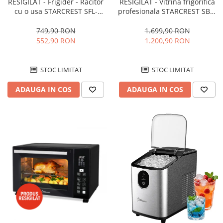
RESIGILAT - Frigider - Racitor
RESIGILAT - Vitrina frigorifica
cu o usa STARCREST SFL-
profesionala STARCREST SBC-
92WHE, Clasa E, Capacitate
160BK, 141 L, Termostat
92L, Iluminare interioara,H 83
reglabil, Iluminare LED, H 104
749,90 RON
1.699,90 RON
cm, Alb
cm, Negru
552,90 RON
1.200,90 RON
STOC LIMITAT
STOC LIMITAT
ADAUGA IN COS
ADAUGA IN COS