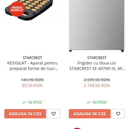
STARCREST
STARCREST
RESIGILAT - Aparat pentru
Frigider cu doua usi
preparat forme de nuci
STARCREST SF-497NF-IX, 497
STARCREST SNM-4024BX, 24
L, Full NoFrost, Compresor
forme, 1400W, Indicator
Inverter, Clasa E, Display,
149,90 RON
2.599,90 RON
luminos, Placi antiaderente,
Functie super racire, Blocare
83,90 RON
2.199,90 RON
Negru/Inox
acces copii, H 175 cm, Inox
IN STOC
IN STOC
ADAUGA IN COS
ADAUGA IN COS