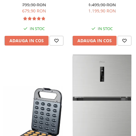
interioara, H 84 cm, Negru
Iluminare LED, Termostat
799,90 RON
1.499,90 RON
Reglabil, H 147 cm, Negru
679,90 RON
1.199,90 RON
IN STOC
IN STOC
ADAUGA IN COS
ADAUGA IN COS