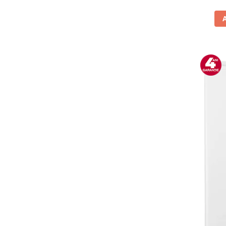
Vitrine pentru vinuri
Electrocasnice Mici
Accesorii aspiratoare
Aparate de bucatarie
Aparate de gatit cu aburi
Aparate de preparat desert
Aparate de vidat
Ascutitor cutite
Blendere
Cântare de bucătărie
Feliatoare
Fierbătoare
Friteuze
Grătare electrice
Masini de gheata
Masini de paine