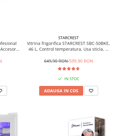
STARCREST
ofesional
Vitrina frigorifica STARCREST SBC-50BKE,
Accesorii
46 L, Control temperatura, Usa sticla, H
Trepte de
48.8 cm, Negru
ce, Gri
N
649,90 RON
599,90 RON
IN STOC
ADAUGA IN COS