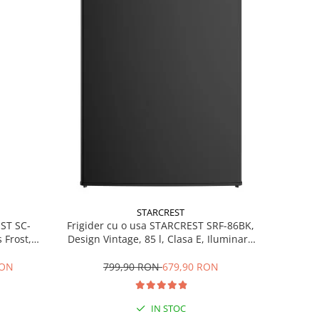
STARCREST
EST SC-
Frigider cu o usa STARCREST SRF-86BK,
 Frost,
Design Vintage, 85 l, Clasa E, Iluminare
re LED,
interioara, H 84 cm, Negru
ile, H 178
RON
799,90 RON
679,90 RON
IN STOC