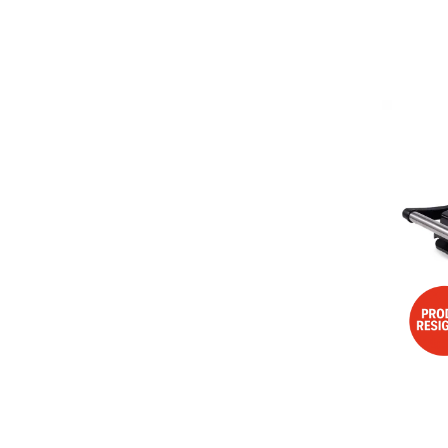
Aspiratoare
Mopuri electrice cu abur
Ingrijire personala
Cantare corporale
Ingrijire tesaturi
Statii de calcat
Masini de cusut
Ondulatoare
Perii de par electrice
Periute de dinti electrice
Pile electrice
Placi de indreptat parul
Plite
Preparare alimente
Masini de tocat