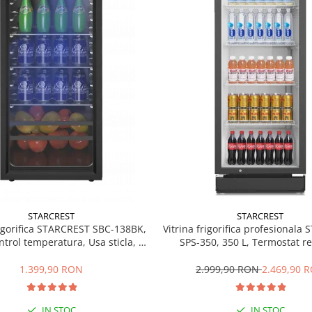
STARCREST
STARCREST
rigorifica STARCREST SBC-138BK,
Vitrina frigorifica profesionala
ntrol temperatura, Usa sticla, H
SPS-350, 350 L, Termostat re
125 cm, Negru
Iluminare LED, H 194.5 cm,
1.399,90 RON
2.999,90 RON
2.469,90 
IN STOC
IN STOC