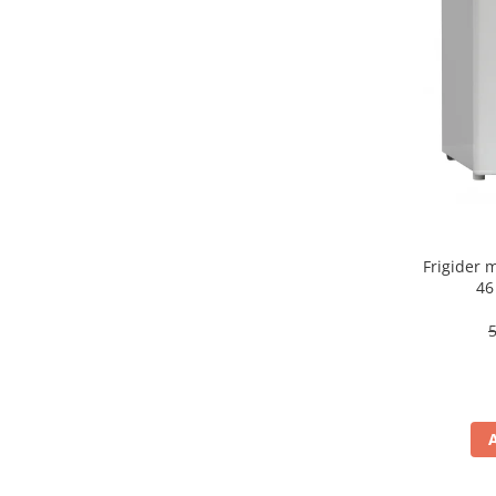
aparat de calcat vertical
Aparate de scame
Fiare de calcat
Statii de calcat
Aparate de masaj
Aparate de ras electrice
Aparate de tuns
Aparate faciale
Frigider
Aspiratoare
46
Aspiratoare de geamuri
Cuptoare cu microunde
Cuptoare electrice
Cântare corporale
Epilatoare
Ingrijire locuinta