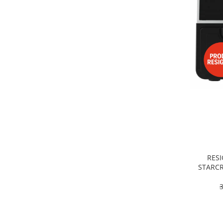
Alte accesorii foto & video
Aparate foto compacte
Aparate foto DSLR
Aparate foto Mirrorless
Carduri memorie
Obiective
Audio
Boxe portabile
Caști
MP3/MP4 playere
Radio
Sisteme audio
RESI
Soundbar
STARCR
Dublu, 9
Auto
pro
Accesorii electronice Auto
Compresoare auto
Auto-Moto