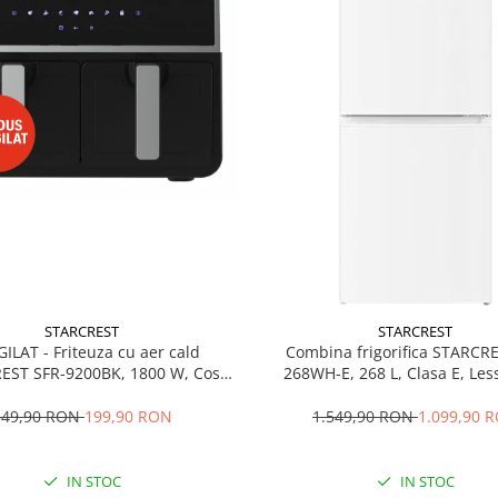
STARCREST
STARCREST
GILAT - Friteuza cu aer cald
Combina frigorifica STARCR
EST SFR-9200BK, 1800 W, Cos
268WH-E, 268 L, Clasa E, Less
 litri, Termostat 80 - 200 °C, 8
Termostat reglabil, Ilumina
grame predefinite, Negru
Picioare ajustabile, Usi reversib
349,90 RON
199,90 RON
1.549,90 RON
1.099,90 
cm, Alb
IN STOC
IN STOC