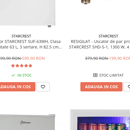
STARCREST
STARCREST
RESIGILAT - Uscator de par pr
or STARCREST SUF-63WH, Clasa
STARCREST SHD-5-1, 1300 W, 4 
tate 63 L, 3 sertare, H 82.5 cm,
incluse, 3 Trepte de viteza, 3 
Alb
temperatura, Buton de aer re
379,90 RON
199,90 RO
699,90 RON
599,90 RON
STOC LIMITAT
IN STOC
ADAUGA IN COS
ADAUGA IN COS