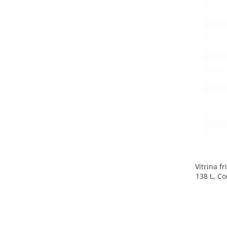
Side by side
Cuptoare cu microunde
Cuptoare cu microunde
Hote
Hote de bucatarie
Incorporabile
Aparate frigorifice incorporabile
Cuptoare cu microunde
incorporabile
Hote incorporabile
Plite incorporabile
Masini spalat vase
Vitrina f
Masini de spalat vase incorporabile
138 L, Co
Plite
Incorporabile
Plite standard
Vitrine frigorifice