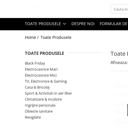
Toate Produsele
TOATE PRODUSELE
DESPRE NOI
FORMULAR DE
Black Friday
Home /
Toate Produsele
Electrocasnice Mari
Aparate frigorifice
Toate 
TOATE PRODUSELE
Aparat cuburi de gheata
Combine frigorifice
Afiseaza:
Black Friday
Congelatoare
Electrocasnice Mari
Electrocasnice Mici
Congelatoare verticale
TV, Electronice & Gaming
Frigidere
Casa & Bricolaj
Frigidere cu doua usi
Sport & Activitati in aer liber
Frigidere cu o usa
Climatizare & incalzire
Ingrijire personala
Lazi frigorifice
Obiecte sanitare
Minibaruri
Resigilate
Racitoare