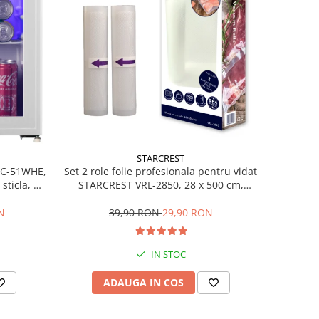
STARCREST
Set 2 role folie profesionala pentru vidat
SBC-51WHE,
STARCREST VRL-2850, 28 x 500 cm,
sticla, H
rezistente, reutilizabile, sous vide,
lavabile in masina de spalat, fara BPA,
39,90 RON
29,90 RON
N
transparent
IN STOC
ADAUGA IN COS