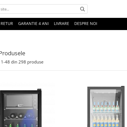
 RETUR
GARANTIE 4 ANI
LIVRARE
DESPRE NOI
Produsele
1-
48
din
298
produse