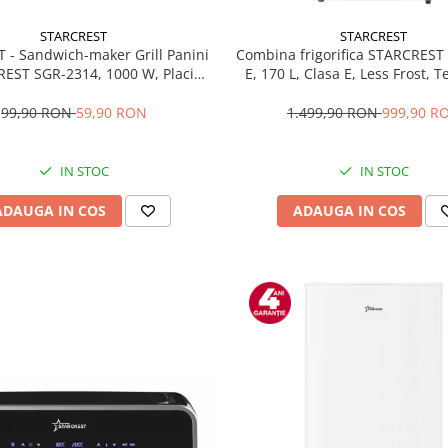
STARCREST
STARCREST
T - Sandwich-maker Grill Panini
Combina frigorifica STARCREST
EST SGR-2314, 1000 W, Placi
E, 170 L, Clasa E, Less Frost, 
te, Deschidere 180°, Suprafata
reglabil, Iluminare LED, Supra
 gatire 23 x 14 cm, Negru
antiamprenta, Picioare ajustab
99,90 RON
59,90 RON
1.499,90 RON
999,90 R
reversibile, H 151.8 cm, 
IN STOC
IN STOC
ADAUGA IN COS
ADAUGA IN COS