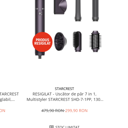
STARCREST
RESIGILAT - Uscător de păr 7 in 1,
 STARCREST
Multistyler STARCREST SHD-7-1PP, 1300
glabil,
W, 3 trepte de viteză, 3 trepte de
 Negru
temperatură, mov
479,90 RON
299,90 RON
RON
STOC LIMITAT