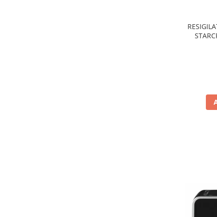
Preparare ceai si cafea
Aparate de spumat lapte
RESIGILA
Espressoare
STARCR
nonaderen
Preparare desert
de
accesori inghetata
Aparate de facut inghetata
Preparare paine
Masini de facut paine
Prajitoare de paine
Storcatoare
Storcatoare
Tigai
TV, Electronice & Gaming
Accesorii & Periferice
Baterii si acumulatori
Aparate foto & accesorii