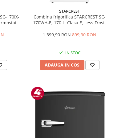
STARCREST
 SC-170IX-
Combina frigorifica STARCREST SC-
Termostat
170WH-E, 170 L, Clasa E, Less Frost,
fata Inox
Termostat reglabil, Iluminare LED,
ile, Usi
Picioare ajustabile, Usi reversibile, H
ON
1.399,90 RON
899,90 RON
Inox
151.8 cm, Alb
IN STOC
ADAUGA IN COS