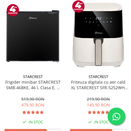
STARCREST
STARCREST
Frigider minibar STARCREST
Friteuza digitala cu aer cald
SMB-46BKE, 46 l, Clasa E, H
XL STARCREST SFR-5252WH,
49.5 cm, Negru
1450 W, 5 Litri, Termostat 80 -
200 °C, 8 programe
519,90 RON
219,90 RON
predefinite, Alb
479,90 RON
149,90 RON
IN STOC
IN STOC