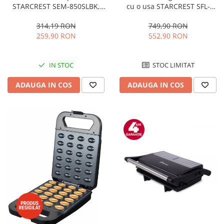
STARCREST SEM-850SLBK,
cu o usa STARCREST SFL-
850W, 20 bar, rezervor
92WHE, Clasa E, Capacitate
detasabil 1.5L, dispozitiv
92L, Iluminare interioara,H 83
314,19 RON
749,90 RON
spumare, filtru dublu din
cm, Alb
259,90 RON
552,90 RON
inox, Negru/Inox
IN STOC
STOC LIMITAT
ADAUGA IN COS
ADAUGA IN COS