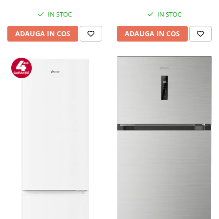
Mediaplayere
Sisteme audio
IN STOC
IN STOC
Imprimante & Scannere
ADAUGA IN COS
ADAUGA IN COS
Monitoare
Playere, Boxe & Casti
Radio cu ceas & portabile
Radio
Televizoare & accesorii
Accesorii smart TV
Suporturi TV / Monitor
Televizoare
Videoproiectoare & Accesorii
Accesorii videoproiectoare
Ecrane de proiectie
Tabla interactiva
Videoproiectoare
Casa & Bricolaj