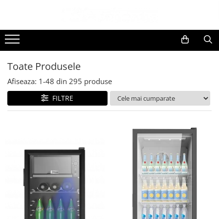
Toate Produsele
Black Friday
Toate Produsele
Electrocasnice Mari
Aparate frigorifice
Afiseaza:
1-
48
din
295
produse
Aparat cuburi de gheata
FILTRE
Combine frigorifice
Congelatoare
Congelatoare verticale
Frigidere
Frigidere cu doua usi
Frigidere cu o usa
Lazi frigorifice
Minibaruri
Racitoare