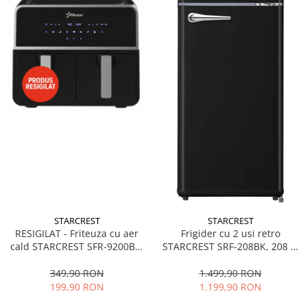
Camere auto
Baterii
Baterii portabile
Boxe portabile
Camere video & sport
Camere video sport
Caști
Console & Jocuri
Accesorii console & PC
Birouri gaming
Console Hardware
STARCREST
STARCREST
Ochelari VR Gaming
RESIGILAT - Friteuza cu aer
Frigider cu 2 usi retro
cald STARCREST SFR-9200BK,
STARCREST SRF-208BK, 208 L,
Scaune gaming
1800 W, Cos Dublu, 9 litri,
Clasa E, Design Vintage,
Console Jocuri
Termostat 80 - 200 °C, 8
Iluminare LED, Termostat
349,90 RON
1.499,90 RON
programe predefinite, Negru
Reglabil, H 147 cm, Negru
Home Cinema & Audio
199,90 RON
1.199,90 RON