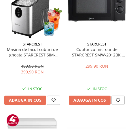
STARCREST
STARCREST
Masina de facut cuburi de
Cuptor cu microunde
gheata STARCREST SIM-
STARCREST SMW-2012BK,
1125IX, Capacitate 11-
700W, Capacitate 20 L, Control
12Kg/24h, Cos gheata
mecanic, 6 Trepte de putere,
499,90 RON
299,90 RON
detasabil, Rezervor apa 0.8 l,
Negru
399,90 RON
Inox
IN STOC
IN STOC
ADAUGA IN COS
ADAUGA IN COS