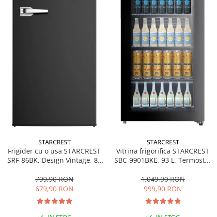
personala
Uscatoare de par
Obiecte sanitare
Accesorii
Alte obiecte sanitare
Resigilate
STARCREST
STARCREST
Frigider cu o usa STARCREST
Vitrina frigorifica STARCREST
SRF-86BK, Design Vintage, 85
SBC-9901BKE, 93 L, Termostat
l, Clasa E, Iluminare
reglabil, Iluminare LED, Usa
interioara, H 84 cm, Negru
sticla, H 84.5 cm, Negru
799,90 RON
1.049,90 RON
679,90 RON
999,90 RON