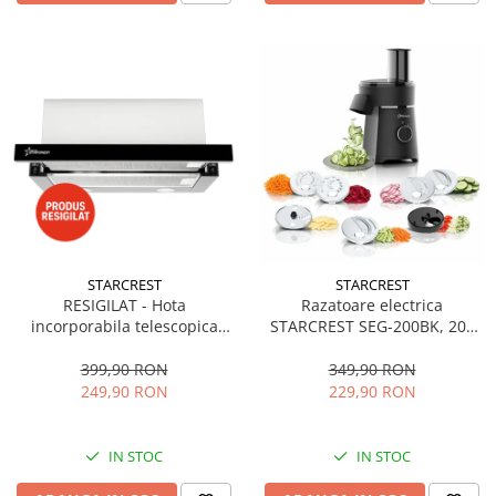
STARCREST
STARCREST
RESIGILAT - Hota
Razatoare electrica
incorporabila telescopica
STARCREST SEG-200BK, 200
STARCREST STH-550BK,
W, 7 moduri de taiere, Negru
Putere de absorbtie 550 m3/h,
399,90 RON
349,90 RON
1 Motor, 2 Trepte putere, 60
249,90 RON
229,90 RON
cm, Negru
IN STOC
IN STOC