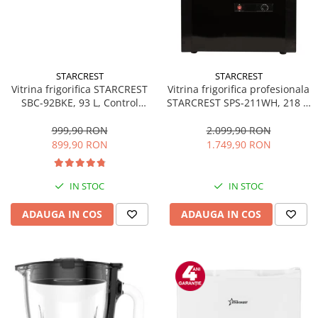
STARCREST
STARCREST
Vitrina frigorifica STARCREST
Vitrina frigorifica profesionala
SBC-92BKE, 93 L, Control
STARCREST SPS-211WH, 218 L,
temperatura, Usa sticla, H
Termostat reglabil, Iluminare
83.2 cm, Negru
LED, H 141 cm, Negru
999,90 RON
2.099,90 RON
899,90 RON
1.749,90 RON
IN STOC
IN STOC
ADAUGA IN COS
ADAUGA IN COS