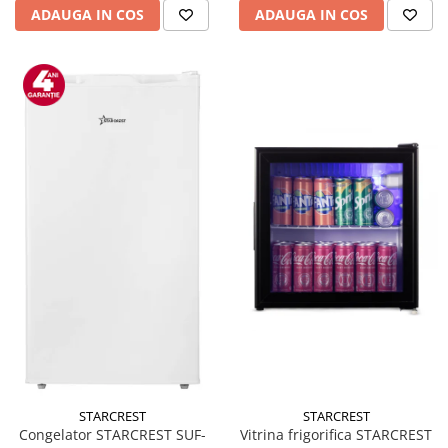
ADAUGA IN COS
ADAUGA IN COS
Vitrine pentru vinuri
Electrocasnice Mici
Accesorii aspiratoare
Aparate de bucatarie
Aparate de gatit cu aburi
Aparate de preparat desert
Aparate de vidat
Ascutitor cutite
Blendere
Cântare de bucătărie
Feliatoare
Fierbătoare
Friteuze
Grătare electrice
Masini de gheata
STARCREST
STARCREST
Masini de paine
Congelator STARCREST SUF-
Vitrina frigorifica STARCREST