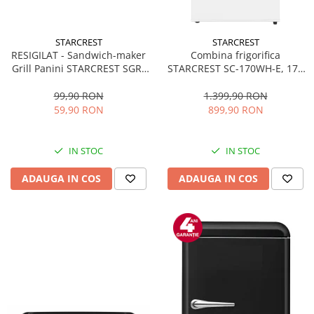
Alte accesorii foto & video
Aparate foto compacte
STARCREST
STARCREST
Aparate foto DSLR
RESIGILAT - Sandwich-maker
Combina frigorifica
Aparate foto Mirrorless
Grill Panini STARCREST SGR-
STARCREST SC-170WH-E, 170
2314, 1000 W, Placi
L, Clasa E, Less Frost,
Carduri memorie
nonaderente, Deschidere
Termostat reglabil, Iluminare
99,90 RON
1.399,90 RON
Obiective
180°, Suprafata de gatire 23 x
LED, Picioare ajustabile, Usi
59,90 RON
899,90 RON
Audio
14 cm, Negru
reversibile, H 151.8 cm, Alb
Boxe portabile
IN STOC
IN STOC
Caști
MP3/MP4 playere
ADAUGA IN COS
ADAUGA IN COS
Radio
Sisteme audio
Soundbar
Auto
Accesorii electronice Auto
Compresoare auto
Auto-Moto