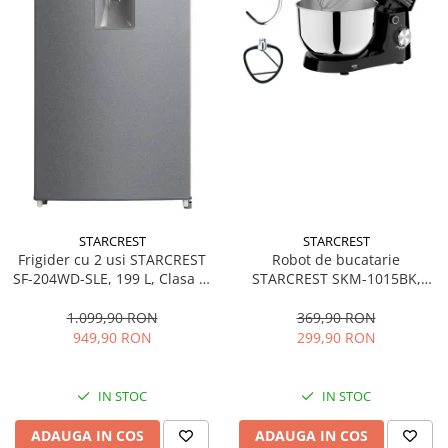
STARCREST
STARCREST
Frigider cu 2 usi STARCREST
Robot de bucatarie
SF-204WD-SLE, 199 L, Clasa E,
STARCREST SKM-1015BK,
Dozator Apa, Iluminare LED,
1500 W, Bol 4.5 L Inox, 5
Termostat Ajustabil, Usi
Accesorii, 10 Viteze + Pulse,
1.099,90 RON
369,90 RON
reversibile, H 143 cm, Argintiu
Negru
949,90 RON
299,90 RON
IN STOC
IN STOC
ADAUGA IN COS
ADAUGA IN COS