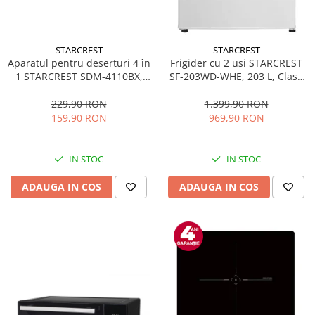
STARCREST
STARCREST
Aparatul pentru deserturi 4 în
Frigider cu 2 usi STARCREST
1 STARCREST SDM-4110BX,
SF-203WD-WHE, 203 L, Clasa
800W, placi detasabile cu
E, Dozator Apa, Iluminare LED,
invelis ceramic pentru vafe,
Termostat Ajustabil, Usi
229,90 RON
1.399,90 RON
nuci, gogosi si smile
reversibile, H 145 cm, Alb
159,90 RON
969,90 RON
sandwich, negru
IN STOC
IN STOC
ADAUGA IN COS
ADAUGA IN COS