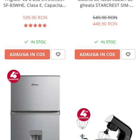
gheata STARCREST SIM-
SF-83WHE, Clasa E, Capacitate
1201IX, Capacitate 12Kg/24h,
83L, Iluminare interioara,
Doua dimensiuni pentru
Compartiment gheata, H 85
549,90 RON
599,90 RON
cuburi, Rezervor apa 1.3 l,
cm, Alb
449,90 RON
Inox
IN STOC
IN STOC
ADAUGA IN COS
ADAUGA IN COS