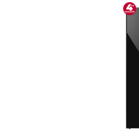
Cantare corporale
Ingrijire tesaturi
Statii de calcat
Masini de cusut
Ondulatoare
Perii de par electrice
Periute de dinti electrice
Pile electrice
Placi de indreptat parul
Plite
Preparare alimente
Masini de tocat
Preparare ceai si cafea
Aparate de spumat lapte
Espressoare