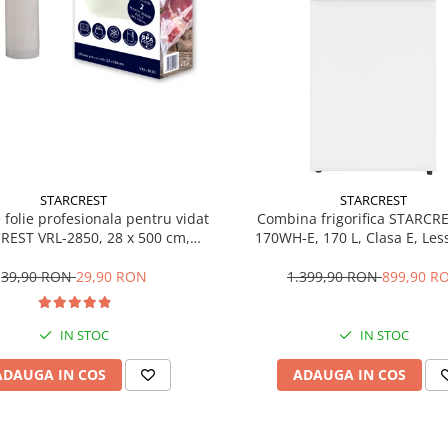
STARCREST
STARCREST
e folie profesionala pentru vidat
Combina frigorifica STARCR
REST VRL-2850, 28 x 500 cm,
170WH-E, 170 L, Clasa E, Less
ente, reutilizabile, sous vide,
Termostat reglabil, Ilumina
 in masina de spalat, fara BPA,
Picioare ajustabile, Usi revers
39,90 RON
29,90 RON
1.399,90 RON
899,90 R
transparent
151.8 cm, Alb
IN STOC
IN STOC
ADAUGA IN COS
ADAUGA IN COS