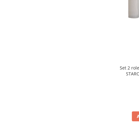
Statii de calcat
Aparate de masaj
Aparate de ras electrice
Aparate de tuns
Aparate faciale
Aspiratoare
Aspiratoare de geamuri
Set 2 rol
Cuptoare cu microunde
STARC
rezist
Cuptoare electrice
lavabile
Cântare corporale
Epilatoare
Ingrijire locuinta
Aspiratoare
Mopuri electrice cu abur
Ingrijire personala