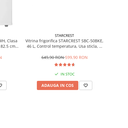
STARCREST
Vitrina frigorifica STARCREST SBC-50BKE,
WH, Clasa
46 L, Control temperatura, Usa sticla, H
H 82.5 cm,
48.8 cm, Negru
649,90 RON
599,90 RON
N
IN STOC
ADAUGA IN COS