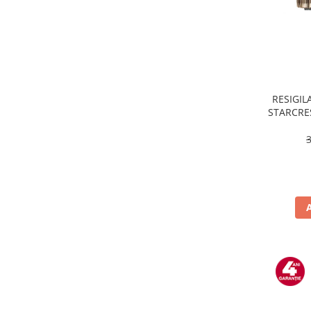
Uscatoare de rufe
Masini spalat vase
Masini de spalat vase incorporabile
Masini de spalat vase
independente
odorizante
RESIGILA
STARCRES
Open Box
incluse,
Plite
temper
Incorporabile
Plite standard
Uscatoare de rufe
Uscatoare cu condensare
Uscatoare cu pompa de caldura
Vitrine frigorifice
Vitrine pentru vinuri
Electrocasnice Mici
Accesorii aspiratoare