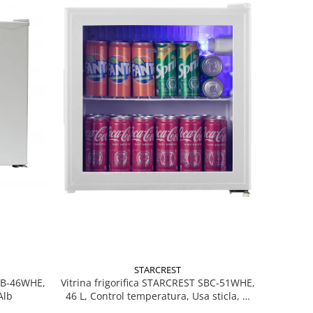
STARCREST
MB-46WHE,
Vitrina frigorifica STARCREST SBC-51WHE,
Alb
46 L, Control temperatura, Usa sticla, H
48.8 cm, Alb