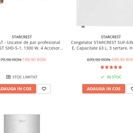
STARCREST
STARCREST
T - Uscator de par profesional
Congelator STARCREST SUF-63
T SHD-5-1, 1300 W, 4 Accesorii
E, Capacitate 63 L, 3 sertare, 
 3 Trepte de viteza, 3 Trepte de
Alb
atura, Buton de aer rece, Gri
379,90 RON
199,90 RON
699,90 RON
599,90 RO
STOC LIMITAT
IN STOC
ADAUGA IN COS
ADAUGA IN COS