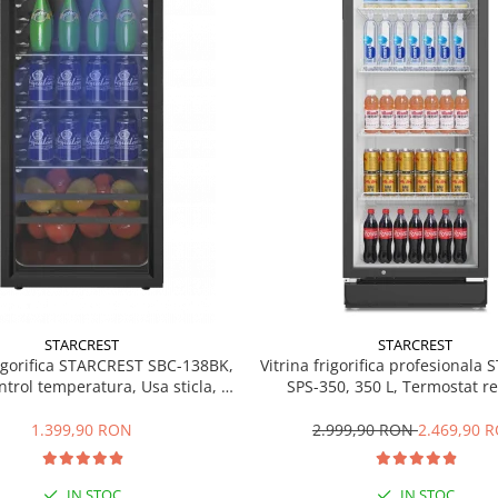
STARCREST
STARCREST
rigorifica STARCREST SBC-138BK,
Vitrina frigorifica profesionala
ntrol temperatura, Usa sticla, H
SPS-350, 350 L, Termostat re
125 cm, Negru
Iluminare LED, H 194.5 cm,
1.399,90 RON
2.999,90 RON
2.469,90 
IN STOC
IN STOC