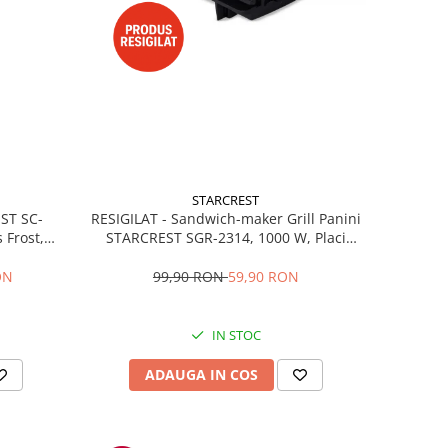
STARCREST
RESIGILAT - Sandwich-maker Grill Panini
EST SC-
STARCREST SGR-2314, 1000 W, Placi
 Frost,
nonaderente, Deschidere 180°, Suprafata
re LED,
de gatire 23 x 14 cm, Negru
ibile, H
99,90 RON
59,90 RON
ON
IN STOC
ADAUGA IN COS