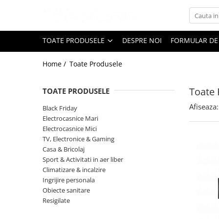
Toate Produsele
TOATE PRODUSELE
DESPRE NOI
FORMULAR DE
Black Friday
Home /
Toate Produsele
Electrocasnice Mari
Accesorii
Toate 
TOATE PRODUSELE
Aparate frigorifice
Afiseaza:
Accesorii frigorifice
Black Friday
Electrocasnice Mari
Aparat cuburi de gheata
Electrocasnice Mici
Combine frigorifice
TV, Electronice & Gaming
Congelatoare
Casa & Bricolaj
Congelatoare verticale
Sport & Activitati in aer liber
Climatizare & incalzire
Frigidere
Ingrijire personala
Frigidere cu doua usi
Obiecte sanitare
Frigidere cu o usa
Resigilate
Lazi frigorifice