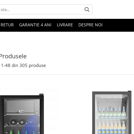
 RETUR
GARANTIE 4 ANI
LIVRARE
DESPRE NOI
Produsele
1-
48
din
305
produse