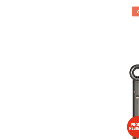
Aparate frigorifice incorporabile
Aragazuri incorporabile
Congelatoare incorporabile
Cuptoare cu microunde
incorporabile
Cuptoare incorporabile
Hote incorporabile
Hote incorporabile incorporabile
Plite incorporabile
Masini de spalat rufe
Amortizoare
Masini de spalat cu uscator
Masini de spalat rufe automate
Masini de spalat rufe cu uscator
Masini de spalat rufe
semiautomate
Masini de spalat rufe standard