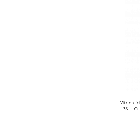
Minibaruri
Racitoare
Side by side
Aragazuri
Aragazuri mixte
Aragazuri pe gaz
Cuptoare
Incorporabile
Cuptoare cu microunde
Cuptoare cu microunde
Detergenti lichid
Dulapuri Frigorifice
Vitrina f
Hote
138 L, Co
Hote de bucatarie
Hote traditionale
Incorporabile