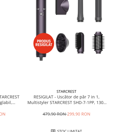
STARCREST
RESIGILAT - Uscător de păr 7 in 1,
 STARCREST
Multistyler STARCREST SHD-7-1PP, 1300
glabil,
W, 3 trepte de viteză, 3 trepte de
 Negru
temperatură, mov
479,90 RON
299,90 RON
RON
STOC LIMITAT