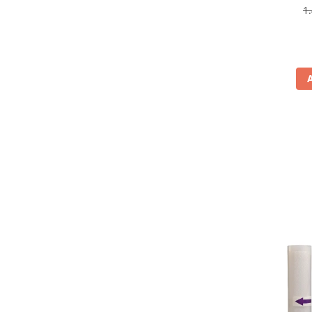
Prăjitoare de pâine
antiamp
1
Rasnite condimente
rev
Razatoare
Roboti de bucatarie
Sandwich-maker
Storcătoare
Aparate de cafea
Accesorii
Cafetiere
Espressoare
Râșnițe de cafea
Aparate de curatat bijuterii
Aparate de curățat cu aburi
Aparate de ingrijire tesaturi
aparat de calcat vertical
Aparate de scame
Fiare de calcat