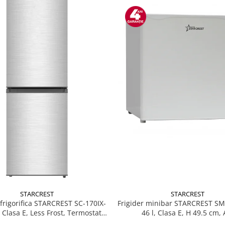
STARCREST
STARCREST
Frigider minibar STARCREST S
rigorifica STARCREST SC-170IX-
46 l, Clasa E, H 49.5 cm, 
, Clasa E, Less Frost, Termostat
, Iluminare LED, Suprafata Inox