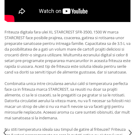
Masini de tocat
Preparare ceai si cafea
Aparate de spumat lapte
Espressoare
Friteuza digitala fara ulei XL STARCREST SFR-3500, 1500 W marca
Preparare desert
STARCREST face posibile prajirea, coacerea, gatirea si rotisarea unor
accesori inghetata
preparate sanatoase pentru intreaga familie. Capacitatea sa de 3.5 L va
da posibilitatea de a gati un volum mare de cartofi prajiti deliciosi si
Aparate de facut inghetata
crocanti dintr-o singura utilizare. Multumita ecranului digital si celor 8
Preparare paine
setari pre-programate prepararea mancarurilor in aceasta friteuza este
rapida si usoara. Acest tip de friteuza este solutia ideala pentru serile
Masini de facut paine
cand va doriti sa serviti tipuri de alimente gustoase, dar si sanatoase.
Prajitoare de paine
Storcatoare
Combinatia unica intre circularea aerului cald si temperatura perfecta
face ca in friteuza marca STARCREST, sa reusiti nu doar sa prajiti
Storcatoare
alimente, ci sa le si coaceti, sa le pregatiti ca pe gratar si sa le rotisati.
Tigai
Datorita circulatiei aerului la viteza mare, nu va fi necesar sa folositi nici
macar un strop de ulei si nu va mai fi nevoie sa va faceti griji pentru
mirosurile neplacute. Aceeasi aroma cu care sunteti obisnuiti, dar mult
mai sanatoasa si la indemana.
Nu stiti temperatura ideala sau timpul de gatire al friteuzei? Friteuza