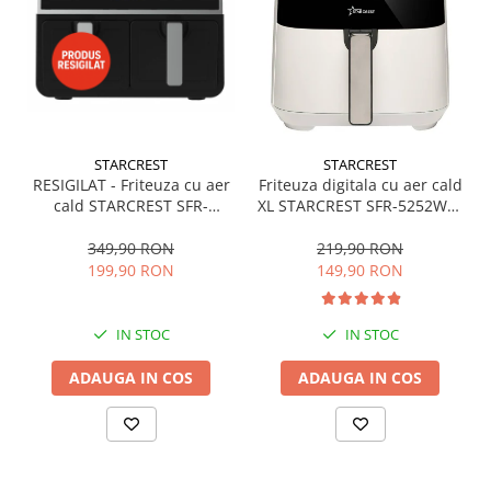
STARCREST
STARCREST
RESIGILAT - Friteuza cu aer
Friteuza digitala cu aer cald
cald STARCREST SFR-
XL STARCREST SFR-5252WH,
9200BK, 1800 W, Cos Dublu,
1450 W, 5 Litri, Termostat
9 litri, Termostat 80 - 200
80 - 200 °C, 8 programe
349,90 RON
219,90 RON
°C, 8 programe predefinite,
predefinite, Alb
199,90 RON
149,90 RON
Negru
IN STOC
IN STOC
ADAUGA IN COS
ADAUGA IN COS