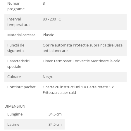
Numar
8
programe
Interval
80 - 200 °C
temperatura
Material carcasa
Plastic
Functii de
Oprire automata Protectie supraincalzire Baza
siguranta
anti-alunecare
Caracteristici
Timer Termostat Convectie Mentinere la cald
speciale
Culoare
Negru
Continut pachet
1 carte cu instrucţiuni 1 X Carte retete 1 x
Friteuza cu aer cald
DIMENSIUNI
Lungime
34.5 cm
Latime
34.5 cm