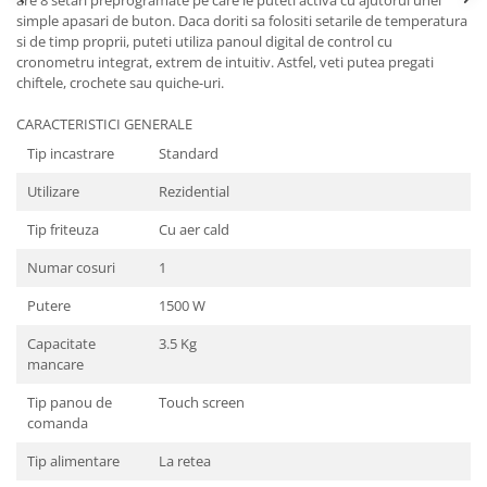
are 8 setari preprogramate pe care le puteti activa cu ajutorul unei
simple apasari de buton. Daca doriti sa folositi setarile de temperatura
si de timp proprii, puteti utiliza panoul digital de control cu
cronometru integrat, extrem de intuitiv. Astfel, veti putea pregati
chiftele, crochete sau quiche-uri.
CARACTERISTICI GENERALE
Tip incastrare
Standard
Utilizare
Rezidential
Tip friteuza
Cu aer cald
Numar cosuri
1
Putere
1500 W
Capacitate
3.5 Kg
mancare
Tip panou de
Touch screen
comanda
Tip alimentare
La retea