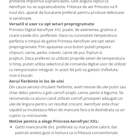
protectie impotriva supraincalzirii, care asigura faptul ca
Aspiratoare
Aerofryer nu se supraincalzeste. Friteuza de aer Princess va fi
noul dvs. aparat de bucatarie preferat pentru produse delicioase
Mopuri electrice cu abur
si sanatoase.
Ingrijire personala
Versatil si usor cu opt setari preprogramate
Princess Digital Aerofryer XXL poate, de asemenea, gratina si
Cantare corporale
coace vasele dvs. preferate. Daca nu cunoasteti temperatura
Ingrijire tesaturi
perfecta si timpul de gatire Printesa Aerofryer are opt setari
preprogramate. Prin apasarea unui buton puteti prepara
Statii de calcat
chipsuri, carne, peste, creveti, carne de pui, fripturi si
Masini de cusut
prajituri. Daca preferati sa utilizati propriile setari de temperatura
si timp, puteti utiliza selectorul de comanda digital usor de utilizat
Ondulatoare
cu temporizator integrat. In acest fel poti sa gatesti chiftelute,
Perii de par electrice
rosii si bucati.
Aerul fierbinte in loc de ulei
Periute de dinti electrice
Din cauza aerului circulant fierbinte, aveti nevoie de ulei putin sau
chiar deloc pentru a gati cartofi prajiti, carne, peste si legume. Se
Pile electrice
recomanda ca atunci cand utilizati cartofi proaspeti adaugati un
Placi de indreptat parul
ulei de lingura pentru un rezultat crocant. Aerofryer este chiar
capabil sa incalzeasca feluri de mancare fara a le deshidrata ca un
Plite
cuptor cu microunde.
Preparare alimente
Motive pentru a alege Princess Aerofryer XXL:
Gatiti mancarurile dvs. preferate cu mai putine calorii, dar
Masini de tocat
pastrati acelasi gust si textura ca si friteuza conventionala