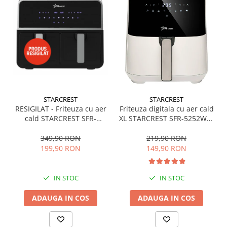
Alte accesorii foto & video
Aparate foto compacte
Aparate foto DSLR
Aparate foto Mirrorless
Carduri memorie
Obiective
Audio
STARCREST
STARCREST
Boxe portabile
RESIGILAT - Friteuza cu aer
Friteuza digitala cu aer cald
Caști
cald STARCREST SFR-
XL STARCREST SFR-5252WH,
9200BK, 1800 W, Cos Dublu,
1450 W, 5 Litri, Termostat
MP3/MP4 playere
9 litri, Termostat 80 - 200
80 - 200 °C, 8 programe
349,90 RON
219,90 RON
Radio
°C, 8 programe predefinite,
predefinite, Alb
199,90 RON
149,90 RON
Sisteme audio
Negru
Soundbar
IN STOC
IN STOC
Auto
Accesorii electronice Auto
ADAUGA IN COS
ADAUGA IN COS
Compresoare auto
Auto-Moto