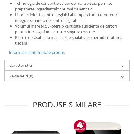
Preparare ceai si cafea
Tehnologia de conventie cu aer de mare viteza permite
prepararea ingredientelor numai cu aer cald
Aparate de spumat lapte
Usor de folosit, control reglabil al temperaturii, cronometru
Espressoare
integrat si panou de control digital
Volumul mare (4,5L) ofera o cantitate suficienta de cartofi
Preparare desert
pentru intreaga familie intr-o singura coacere
accesori inghetata
Piesele detasabile si masinile de spalat vase permit curatarea
usoara
Aparate de facut inghetata
Informatii conformitate produs
Preparare paine
Masini de facut paine
Caracteristici
Prajitoare de paine
Review-uri
(0)
Storcatoare
Storcatoare
Tigai
PRODUSE SIMILARE
TV, Electronice & Gaming
Accesorii & Periferice
Baterii si acumulatori
Aparate foto & accesorii