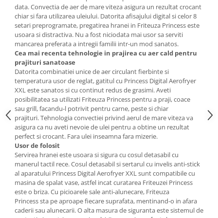
data. Convectia de aer de mare viteza asigura un rezultat crocant
aparat de calcat vertical
chiar si fara utilizarea uleiului. Datorita afisajului digital si celor 8
Aparate de scame
setari preprogramate, pregatirea hranei in Friteuza Princess este
usoara si distractiva. Nu a fost niciodata mai usor sa serviti
Fiare de calcat
mancarea preferata a intregii familii intr-un mod sanatos.
Statii de calcat
Cea mai recenta tehnologie in prajirea cu aer cald pentru
Aparate de masaj
prajituri sanatoase
Datorita combinatiei unice de aer circulant fierbinte si
Aparate de ras electrice
temperatura usor de reglat, gatitul cu Princess Digital Aerofryer
XXL este sanatos si cu continut redus de grasimi. Aveti
Aparate de tuns
posibilitatea sa utilizati Friteuza Princess pentru a praji, coace
Aparate faciale
sau grill, facandu-l potrivit pentru carne, peste si chiar
prajituri. Tehnologia convectiei privind aerul de mare viteza va
Aspiratoare
asigura ca nu aveti nevoie de ulei pentru a obtine un rezultat
perfect si crocant. Fara ulei inseamna fara mizerie.
Aspiratoare de geamuri
Usor de folosit
Cuptoare cu microunde
Servirea hranei este usoara si sigura cu cosul detasabil cu
manerul tactil rece. Cosul detasabil si sertarul cu invelis anti-stick
Cuptoare electrice
al aparatului Princess Digital Aerofryer XXL sunt compatibile cu
Cântare corporale
masina de spalat vase, astfel incat curatarea Friteuzei Princess
este o briza. Cu picioarele sale anti-alunecare, Friteuza
Epilatoare
Princess sta pe aproape fiecare suprafata, mentinand-o in afara
caderii sau alunecarii. O alta masura de siguranta este sistemul de
Ingrijire locuinta