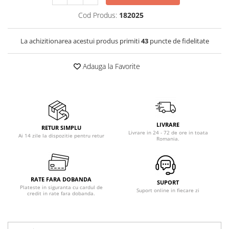
Vitrine pentru vinuri
Cod Produs:
182025
Electrocasnice Mici
La achizitionarea acestui produs primiti
43
puncte de fidelitate
Accesorii aspiratoare
Aparate de bucatarie
Adauga la Favorite
Aparate de gatit cu aburi
Aparate de preparat desert
Aparate de vidat
Ascutitor cutite
LIVRARE
Blendere
RETUR SIMPLU
Livrare in 24 - 72 de ore in toata
Ai 14 zile la dispozitie pentru retur
Romania.
Cântare de bucătărie
Feliatoare
Fierbătoare
Friteuze
RATE FARA DOBANDA
SUPORT
Plateste in siguranta cu cardul de
Suport online in fiecare zi
Grătare electrice
credit in rate fara dobanda.
Masini de gheata
Masini de paine