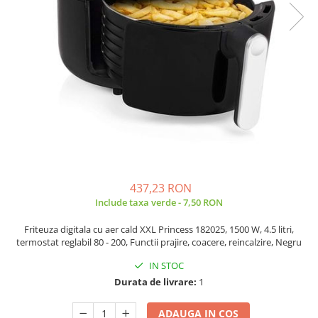
Side by side
Cuptoare cu microunde
Cuptoare cu microunde
Hote
Hote de bucatarie
Incorporabile
Aparate frigorifice incorporabile
Cuptoare cu microunde
incorporabile
Hote incorporabile
437,23 RON
Plite incorporabile
Include taxa verde - 7,50 RON
Masini spalat vase
Friteuza digitala cu aer cald XXL Princess 182025, 1500 W, 4.5 litri,
Masini de spalat vase incorporabile
termostat reglabil 80 - 200, Functii prajire, coacere, reincalzire, Negru
Plite
IN STOC
Incorporabile
Durata de livrare:
1
Plite standard
ADAUGA IN COS
Vitrine frigorifice