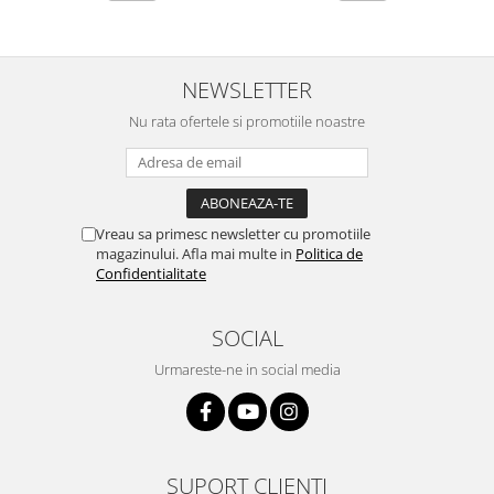
Camere auto
Baterii
NEWSLETTER
Baterii portabile
Boxe portabile
Nu rata ofertele si promotiile noastre
Camere video & sport
Camere video sport
Caști
Vreau sa primesc newsletter cu promotiile
Console & Jocuri
magazinului. Afla mai multe in
Politica de
Confidentialitate
Accesorii console & PC
Birouri gaming
SOCIAL
Console Hardware
Ochelari VR Gaming
Urmareste-ne in social media
Scaune gaming
Console Jocuri
Home Cinema & Audio
SUPORT CLIENTI