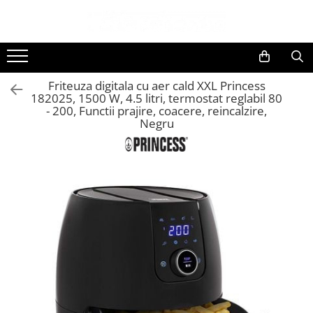
Toate Produsele
Black Friday
Friteuza digitala cu aer cald XXL Princess
Electrocasnice Mari
182025, 1500 W, 4.5 litri, termostat reglabil 80
- 200, Functii prajire, coacere, reincalzire,
Aparate frigorifice
Negru
Aparat cuburi de gheata
Combine frigorifice
Congelatoare
Congelatoare verticale
Frigidere
Frigidere cu doua usi
Frigidere cu o usa
Lazi frigorifice
Minibaruri
Racitoare