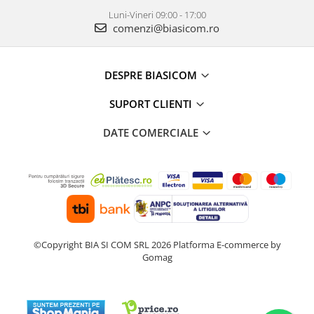
Mediaplayere
Luni-Vineri 09:00 - 17:00
Sisteme audio
comenzi@biasicom.ro
Imprimante & Scannere
Monitoare
DESPRE BIASICOM
Playere, Boxe & Casti
Radio cu ceas & portabile
SUPORT CLIENTI
Radio
DATE COMERCIALE
Televizoare & accesorii
Accesorii smart TV
Suporturi TV / Monitor
Televizoare
Videoproiectoare & Accesorii
Accesorii videoproiectoare
©Copyright BIA SI COM SRL 2026
Platforma E-commerce by
Gomag
Ecrane de proiectie
Tabla interactiva
Videoproiectoare
Casa & Bricolaj