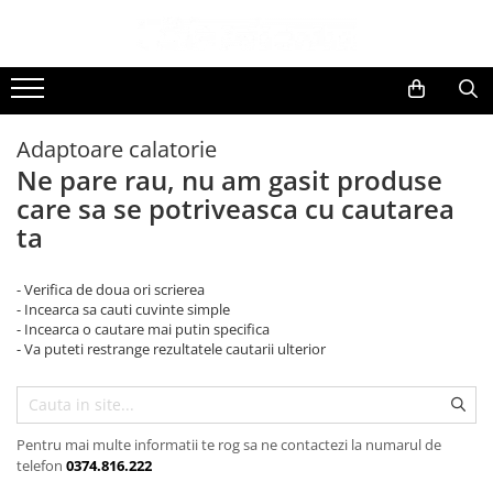
Toate Produsele
Black Friday
Adaptoare calatorie
Electrocasnice Mari
Ne pare rau, nu am gasit produse
Aparate frigorifice
care sa se potriveasca cu cautarea
Aparat cuburi de gheata
ta
Combine frigorifice
Congelatoare
- Verifica de doua ori scrierea
Congelatoare verticale
- Incearca sa cauti cuvinte simple
Frigidere
- Incearca o cautare mai putin specifica
- Va puteti restrange rezultatele cautarii ulterior
Frigidere cu doua usi
Frigidere cu o usa
Lazi frigorifice
Minibaruri
Pentru mai multe informatii te rog sa ne contactezi la numarul de
telefon
0374.816.222
Racitoare