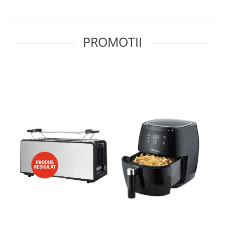
Side by side
Cuptoare cu microunde
Cuptoare cu microunde
PROMOTII
Hote
Hote de bucatarie
Incorporabile
Aparate frigorifice incorporabile
Cuptoare cu microunde
incorporabile
Hote incorporabile
Plite incorporabile
Masini spalat vase
Masini de spalat vase incorporabile
Plite
Incorporabile
Plite standard
Vitrine frigorifice