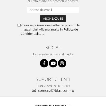
Nu rata ofertele si promotiile noastre
Masini de tocat
Mixere
Multicooker
Prăjitoare de pâine
Vreau sa primesc newsletter cu promotiile
Rasnite condimente
magazinului. Afla mai multe in
Politica de
Razatoare
Confidentialitate
Roboti de bucatarie
Sandwich-maker
SOCIAL
Storcătoare
Urmareste-ne in social media
Aparate de cafea
Accesorii
Cafetiere
Espressoare
SUPORT CLIENTI
Râșnițe de cafea
Luni-Vineri 09:00 - 17:00
Aparate de curatat bijuterii
comenzi@biasicom.ro
Aparate de curățat cu aburi
Aparate de ingrijire tesaturi