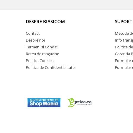
Vitrine pentru vinuri
Electrocasnice Mici
DESPRE BIASICOM
SUPORT 
Accesorii aspiratoare
Contact
Metode de
Aparate de bucatarie
Despre noi
Info trans
Aparate de gatit cu aburi
Termeni si Conditii
Politica d
Aparate de preparat desert
Retea de magazine
Garantia 
Aparate de vidat
Politica Cookies
Formular 
Ascutitor cutite
Politica de Confidentialitate
Formular 
Blendere
Cântare de bucătărie
Feliatoare
Fierbătoare
Friteuze
Grătare electrice
Masini de gheata
Masini de paine