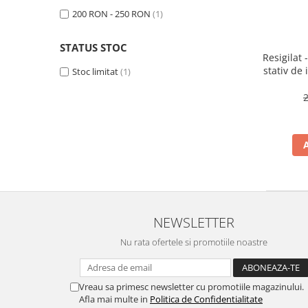
Side by side
200 RON - 250 RON
(1)
Cuptoare cu microunde
Cuptoare cu microunde
STATUS STOC
Resigilat 
Hote
stativ de 
Stoc limitat
(1)
Hote de bucatarie
act
Incorporabile
Aparate frigorifice incorporabile
Cuptoare cu microunde
incorporabile
Hote incorporabile
Plite incorporabile
Masini spalat vase
NEWSLETTER
Masini de spalat vase incorporabile
Nu rata ofertele si promotiile noastre
Plite
Incorporabile
Plite standard
Vreau sa primesc newsletter cu promotiile magazinului.
Afla mai multe in
Politica de Confidentialitate
Vitrine frigorifice