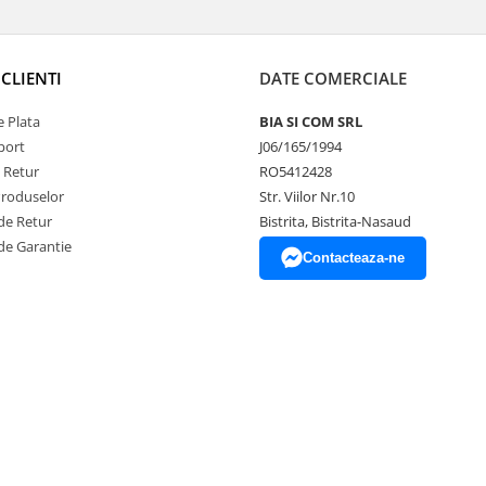
CLIENTI
DATE COMERCIALE
 Plata
BIA SI COM SRL
port
J06/165/1994
e Retur
RO5412428
Produselor
Str. Viilor Nr.10
de Retur
Bistrita, Bistrita-Nasaud
de Garantie
Contacteaza-ne