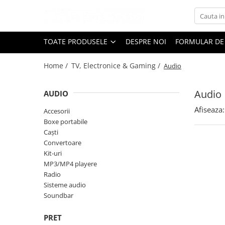
Toate Produsele
TOATE PRODUSELE
DESPRE NOI
FORMULAR DE
Black Friday
Home /
TV, Electronice & Gaming /
Audio
Electrocasnice Mari
Aparate frigorifice
Audio
AUDIO
Aparat cuburi de gheata
Combine frigorifice
Afiseaza:
Accesorii
Congelatoare
Boxe portabile
Caști
Congelatoare verticale
Convertoare
Frigidere
Kit-uri
Frigidere cu doua usi
MP3/MP4 playere
Frigidere cu o usa
Radio
Sisteme audio
Lazi frigorifice
Soundbar
Minibaruri
Racitoare
PRET