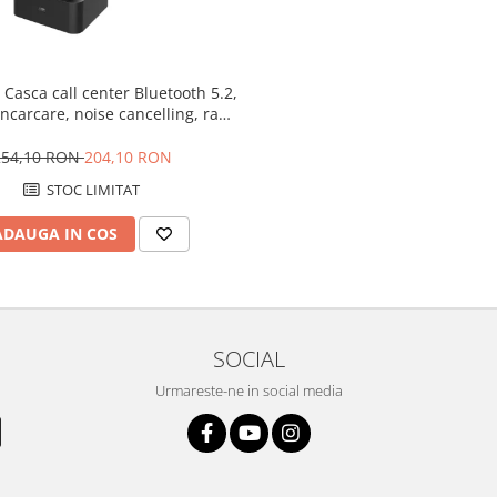
- Casca call center Bluetooth 5.2,
incarcare, noise cancelling, raza
iune 10 m, cipset BT8926B
254,10 RON
204,10 RON
STOC LIMITAT
ADAUGA IN COS
SOCIAL
Urmareste-ne in social media