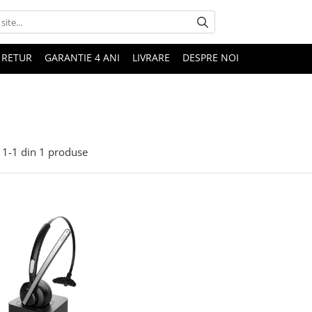
 RETUR
GARANTIE 4 ANI
LIVRARE
DESPRE NOI
1-
1
din
1
produse