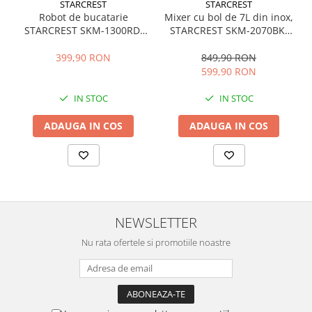
STARCREST
STARCREST
Alte accesorii foto & video
Robot de bucatarie
Mixer cu bol de 7L din inox,
Aparate foto compacte
STARCREST SKM-1300RD,
STARCREST SKM-2070BK,
1300W, Bol 5.2 L Inox, 4
2.1 kg aluat, putere 2000W,
Aparate foto DSLR
Accesorii, 10 Viteze + Pulse,
3 accesorii din inox, 8 viteze
399,90 RON
849,90 RON
Aparate foto Mirrorless
Angrenaje metalice, Rosu
+ Turbo, Negru
599,90 RON
Carduri memorie
IN STOC
IN STOC
Obiective
Audio
ADAUGA IN COS
ADAUGA IN COS
Boxe portabile
Caști
MP3/MP4 playere
Radio
Sisteme audio
NEWSLETTER
Soundbar
Nu rata ofertele si promotiile noastre
Auto
Accesorii electronice Auto
Compresoare auto
Auto-Moto