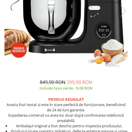
Side by side
Cuptoare cu microunde
Cuptoare cu microunde
Hote
Hote de bucatarie
Incorporabile
Aparate frigorifice incorporabile
Cuptoare cu microunde
incorporabile
Hote incorporabile
Plite incorporabile
849,90 RON
399,90 RON
Include taxa verde - 9,08 RON
Masini spalat vase
Masini de spalat vase incorporabile
PRODUS RESIGILAT
Acesta fost testat și este în stare perfectă de funcționare, beneficiind
Plite
de 24 de luni garanție.
Incorporabile
Expedierea comenzii va avea loc doar după confirmarea telefonică
prealabilă.
Plite standard
Ambalajul original a fost deschis pentru inspecția produsului;
Vitrine frigorifice
Produsul poate prezinta zgârieturi, defecte estetice minore si urme