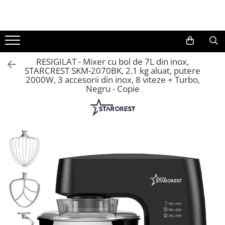
Toate Produsele
Black Friday
RESIGILAT - Mixer cu bol de 7L din inox,
Electrocasnice Mari
STARCREST SKM-2070BK, 2.1 kg aluat, putere
2000W, 3 accesorii din inox, 8 viteze + Turbo,
Aparate frigorifice
Negru - Copie
Aparat cuburi de gheata
Combine frigorifice
Congelatoare
Congelatoare verticale
Frigidere
Frigidere cu doua usi
Frigidere cu o usa
Lazi frigorifice
Minibaruri
Racitoare