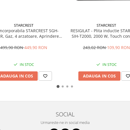
STARCREST
STARCREST
 incorporabila STARCREST SGH-
RESIGILAT - Plita inductie ST
R, Gaz, 4 arzatoare, Aprindere
SIH-T2000, 2000 W, Touch cont
ica, Gratare fonta, Design Retro,
Functii Gatit, Ultra Slim De
Bej
499,90 RON
449,90 RON
243,02 RON
109,90 RON
IN STOC
IN STOC
ADAUGA IN COS
ADAUGA IN COS
SOCIAL
Urmareste-ne in social media