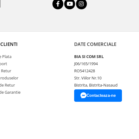
CLIENTI
DATE COMERCIALE
 Plata
BIA SI COM SRL
port
J06/165/1994
e Retur
RO5412428
Produselor
Str. Viilor Nr.10
de Retur
Bistrita, Bistrita-Nasaud
de Garantie
Contacteaza-ne