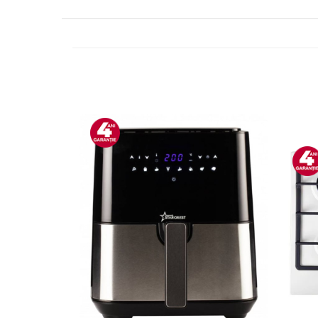
Side by side
Cuptoare cu microunde
Cuptoare cu microunde
Hote
Hote de bucatarie
Incorporabile
Aparate frigorifice incorporabile
Cuptoare cu microunde
incorporabile
Hote incorporabile
Plite incorporabile
Masini spalat vase
Masini de spalat vase incorporabile
Plite
Incorporabile
Plite standard
Vitrine frigorifice