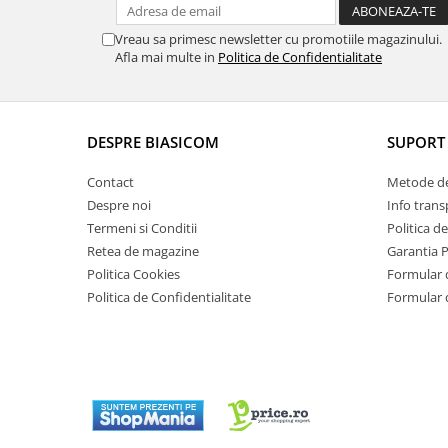
Masini de tocat
Mixere
Vreau sa primesc newsletter cu promotiile magazinului.
Afla mai multe in
Politica de Confidentialitate
Multicooker
Prăjitoare de pâine
Rasnite condimente
Razatoare
DESPRE BIASICOM
SUPORT 
Roboti de bucatarie
Contact
Metode de
Sandwich-maker
Despre noi
Info trans
Storcătoare
Termeni si Conditii
Politica d
Aparate de cafea
Retea de magazine
Garantia 
Accesorii
Politica Cookies
Formular 
Politica de Confidentialitate
Formular 
Cafetiere
Espressoare
Râșnițe de cafea
Aparate de curatat bijuterii
Aparate de curățat cu aburi
Aparate de ingrijire tesaturi