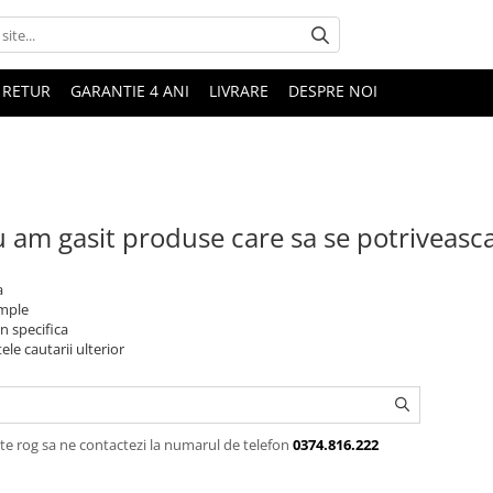
 RETUR
GARANTIE 4 ANI
LIVRARE
DESPRE NOI
 am gasit produse care sa se potriveasc
a
imple
n specifica
ele cautarii ulterior
te rog sa ne contactezi la numarul de telefon
0374.816.222