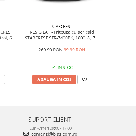
STARCREST
ARCREST
Frigider 
RESIGILAT - Friteuza cu aer cald
rol, 6
46WHE, 46 l
STARCREST SFR-7400BK, 1800 W, 7.4
sign
Litri, Termostat 80 - 200 °C, 9 programe
predefinite, Negru
519,
269,90 RON
99,90 RON
IN STOC
ADAU
ADAUGA IN COS
SUPORT CLIENTI
Luni-Vineri 09:00 - 17:00
comenzi@biasicom.ro