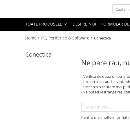
Toate Produsele
TOATE PRODUSELE
DESPRE NOI
FORMULAR DE
Black Friday
Home /
PC, Periferice & Software /
Conectica
Electrocasnice Mari
Aparate frigorifice
Conectica
Aparat cuburi de gheata
Ne pare rau, nu
Combine frigorifice
Congelatoare
- Verifica de doua ori scriere
Congelatoare verticale
- Incearca sa cauti cuvinte s
Frigidere
- Incearca o cautare mai puti
- Va puteti restrange rezultat
Frigidere cu doua usi
Frigidere cu o usa
Lazi frigorifice
Minibaruri
Pentru mai multe informatii 
Racitoare