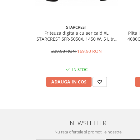
Vitrine pentru vinuri
Electrocasnice Mici
Accesorii aspiratoare
STARCREST
Friteuza digitala cu aer cald XL
Plita
Aparate de bucatarie
STARCREST SFR-5050X, 1450 W, 5 Litri,
4080C
Termostat 80 - 200 °C, 8 programe
electr
Aparate de gatit cu aburi
predefinite, Negru
239,90 RON
169,90 RON
Aparate de preparat desert
Aparate de vidat
IN STOC
Ascutitor cutite
Blendere
ADAUGA IN COS
Cântare de bucătărie
Feliatoare
Fierbătoare
Friteuze
Grătare electrice
NEWSLETTER
Masini de gheata
Nu rata ofertele si promotiile noastre
Masini de paine