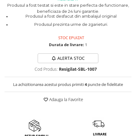
Produsul a fost testat si este in stare perfecta de functionare,
Vitrine pentru vinuri
beneficiaza de 24 luni garantie.
Produsul a fost desfacut din ambalajul original
Electrocasnice Mici
Produsul prezinta urme de zgarieturi.
Accesorii aspiratoare
Aparate de bucatarie
STOC EPUIZAT
Aparate de gatit cu aburi
Durata de livrare:
1
Aparate de preparat desert
ALERTA STOC
Aparate de vidat
Ascutitor cutite
Cod Produs:
Resigilat-SBL-1007
Blendere
Cântare de bucătărie
La achizitionarea acestui produs primiti
4
puncte de fidelitate
Feliatoare
Fierbătoare
Adauga la Favorite
Friteuze
Grătare electrice
Masini de gheata
Masini de paine
LIVRARE
RETUR SIMPLU