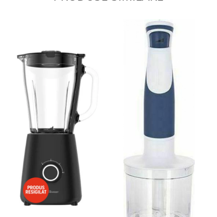
Aspiratoare
Mopuri electrice cu abur
Ingrijire personala
Cantare corporale
Ingrijire tesaturi
Statii de calcat
Masini de cusut
Ondulatoare
Perii de par electrice
Periute de dinti electrice
Pile electrice
Placi de indreptat parul
Plite
Preparare alimente
Masini de tocat