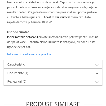
foarte confortabil de ținut și de utilizat. Capul cu formă specială și
aparat de calcat vertical
piciorul metalic și lamele din oțel inoxidabil vă asigură că obțineți un
Aparate de scame
rezultat neted. Pregătește un smoothie proaspăt sau prima gustare
Fiare de calcat
cu fructe a bebelușului tău.
Acest mixer vertical o
feră rezultate
rapide datorită puterii de 1000 W.
Statii de calcat
Aparate de masaj
Usor de curatat
Aparate de ras electrice
Picior metalic detasabil
din otel inoxidabil este potrivit pentru masina
de spalat vase. Datorită piciorului metalic detașabil, blenderul este
Aparate de tuns
ușor de depozitat.
Aparate faciale
Informatii conformitate produs
Aspiratoare
Caracteristici
Aspiratoare de geamuri
Documente (1)
Cuptoare cu microunde
Cuptoare electrice
Review-uri
(0)
Cântare corporale
Epilatoare
PRODUSE SIMILARE
Ingrijire locuinta