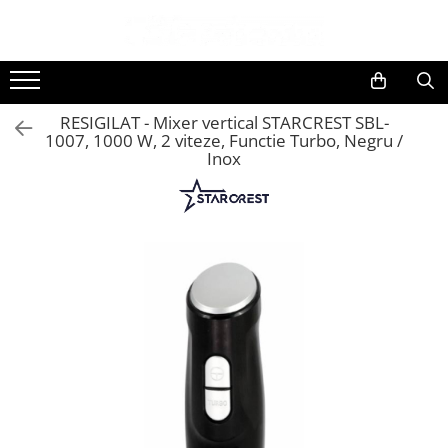
Toate Produsele
Black Friday
RESIGILAT - Mixer vertical STARCREST SBL-
Electrocasnice Mari
1007, 1000 W, 2 viteze, Functie Turbo, Negru /
Inox
Aparate frigorifice
Aparat cuburi de gheata
Combine frigorifice
Congelatoare
Congelatoare verticale
Frigidere
Frigidere cu doua usi
Frigidere cu o usa
Lazi frigorifice
Minibaruri
Racitoare