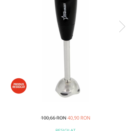
Side by side
Cuptoare cu microunde
Cuptoare cu microunde
Hote
Hote de bucatarie
Incorporabile
Aparate frigorifice incorporabile
Cuptoare cu microunde
incorporabile
Hote incorporabile
Plite incorporabile
Masini spalat vase
Masini de spalat vase incorporabile
Plite
Incorporabile
100,66 RON
40,90 RON
Plite standard
Vitrine frigorifice
RESIGILAT