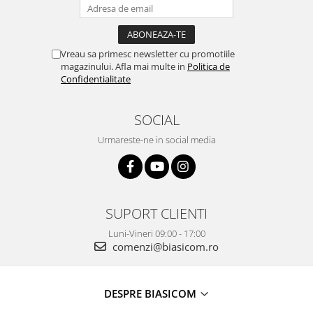
Alte accesorii foto & video
Aparate foto compacte
Aparate foto DSLR
Vreau sa primesc newsletter cu promotiile
Aparate foto Mirrorless
magazinului. Afla mai multe in
Politica de
Confidentialitate
Carduri memorie
Obiective
SOCIAL
Audio
Urmareste-ne in social media
Boxe portabile
Caști
MP3/MP4 playere
Radio
SUPORT CLIENTI
Sisteme audio
Soundbar
Luni-Vineri 09:00 - 17:00
comenzi@biasicom.ro
Auto
Accesorii electronice Auto
Compresoare auto
DESPRE BIASICOM
Auto-Moto