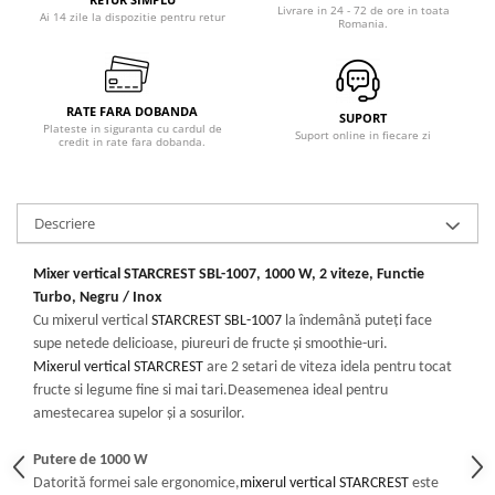
Masini de tocat
Livrare in 24 - 72 de ore in toata
Ai 14 zile la dispozitie pentru retur
Romania.
Mixere
Multicooker
Prăjitoare de pâine
RATE FARA DOBANDA
SUPORT
Rasnite condimente
Plateste in siguranta cu cardul de
Suport online in fiecare zi
credit in rate fara dobanda.
Razatoare
Roboti de bucatarie
Sandwich-maker
Descriere
Storcătoare
Aparate de cafea
Mixer vertical STARCREST SBL-1007, 1000 W, 2 viteze, Functie
Turbo, Negru / Inox
Accesorii
Cu mixerul vertical
STARCREST SBL-1007
la îndemână puteți face
Cafetiere
supe netede delicioase, piureuri de fructe și smoothie-uri.
Espressoare
Mixerul vertical STARCREST
are 2 setari de viteza idela pentru tocat
Râșnițe de cafea
fructe si legume fine si mai tari.Deasemenea ideal pentru
amestecarea supelor și a sosurilor.
Aparate de curatat bijuterii
Aparate de curățat cu aburi
Putere de 1000 W
Datorită formei sale ergonomice,
mixerul vertical STARCREST
este
Aparate de ingrijire tesaturi