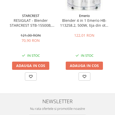
Preparare ceai si cafea
Aparate de spumat lapte
STARCREST
Emerio
Espressoare
RESIGILAT - Blender
Blender 4 in 1 Emerio HB-
Preparare desert
STARCREST STB-15500B,
113258.2, 500W, tija din otel
500 W, 1.5 l, 2 viteze +
inoxidabil, reglabil,
accesori inghetata
functie Pulse, Negru
Alb/albastru
121,00 RON
122,01 RON
Aparate de facut inghetata
70,90 RON
Preparare paine
Masini de facut paine
IN STOC
IN STOC
Prajitoare de paine
ADAUGA IN COS
ADAUGA IN COS
Storcatoare
Storcatoare
Tigai
TV, Electronice & Gaming
Accesorii & Periferice
NEWSLETTER
Baterii si acumulatori
Nu rata ofertele si promotiile noastre
Aparate foto & accesorii