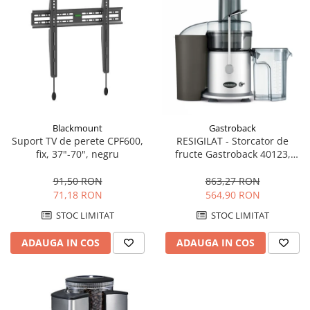
Preparare ceai si cafea
Aparate de spumat lapte
Espressoare
Preparare desert
accesori inghetata
Aparate de facut inghetata
Preparare paine
Blackmount
Gastroback
Suport TV de perete CPF600,
RESIGILAT - Storcator de
Masini de facut paine
fix, 37"-70", negru
fructe Gastroback 40123,
Prajitoare de paine
750W, 14.500 rotatii/minut,
Storcatoare
Recipient suc 1 l,
91,50 RON
863,27 RON
Negru/Argintiu
71,18 RON
564,90 RON
Storcatoare
STOC LIMITAT
STOC LIMITAT
Tigai
TV, Electronice & Gaming
ADAUGA IN COS
ADAUGA IN COS
Accesorii & Periferice
Baterii si acumulatori
Aparate foto & accesorii