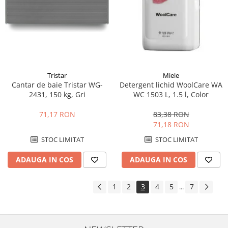
Tristar
Miele
Cantar de baie Tristar WG-
Detergent lichid WoolCare WA
2431, 150 kg, Gri
WC 1503 L, 1.5 l, Color
71,17 RON
83,38 RON
71,18 RON
STOC LIMITAT
STOC LIMITAT
ADAUGA IN COS
ADAUGA IN COS
1
2
3
4
5
7
...