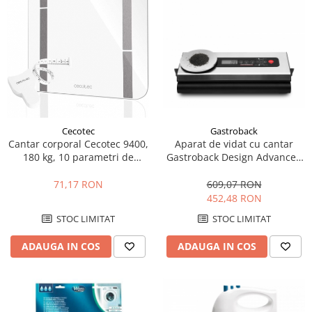
Camere auto
Baterii
Baterii portabile
Boxe portabile
Camere video & sport
Camere video sport
Gastroback
Cecotec
Caști
Aparat de vidat cu cantar
Cantar corporal Cecotec 9400,
Console & Jocuri
Gastroback Design Advanced
180 kg, 10 parametri de
Scale 46012, Vidare
masurare, BMI, Memorare 10
Accesorii console & PC
umeda/uscata, 120 W, Cantar
utilizatori, Display LCD, Sticla
609,07 RON
71,17 RON
Birouri gaming
incorporat, Touch Screen,
securizata, Alb
452,48 RON
Argintiu
Console Hardware
STOC LIMITAT
STOC LIMITAT
Ochelari VR Gaming
ADAUGA IN COS
ADAUGA IN COS
Scaune gaming
Console Jocuri
Home Cinema & Audio