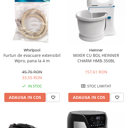
Mediaplayere
Sisteme audio
Imprimante & Scannere
Monitoare
Playere, Boxe & Casti
Radio cu ceas & portabile
Radio
Whirlpool
Heinner
Furtun de evacuare extensibil
MIXER CU BOL HEINNER
Televizoare & accesorii
Wpro, pana la 4 m
CHARM HMB-350BL
Accesorii smart TV
45,76 RON
157,61 RON
Suporturi TV / Monitor
33,55 RON
Televizoare
IN STOC
STOC LIMITAT
Videoproiectoare & Accesorii
ADAUGA IN COS
ADAUGA IN COS
Accesorii videoproiectoare
Ecrane de proiectie
Tabla interactiva
Videoproiectoare
Casa & Bricolaj