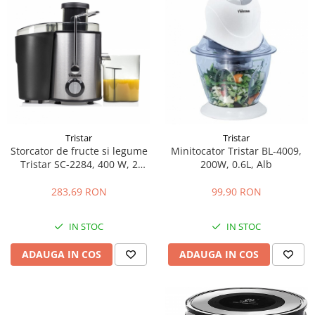
Tristar
Tristar
Storcator de fructe si legume
Minitocator Tristar BL-4009,
Tristar SC-2284, 400 W, 2
200W, 0.6L, Alb
viteze, silentios 78dB, sistem
antipicurare, recipient suc,
283,69 RON
99,90 RON
rezervor pulpa, otel inoxidabil
IN STOC
IN STOC
ADAUGA IN COS
ADAUGA IN COS