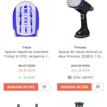
Aspiratoare
Mopuri electrice cu abur
Ingrijire personala
Cantare corporale
Ingrijire tesaturi
Statii de calcat
Masini de cusut
Tristar
Princess
Ondulatoare
Aparat impotriva insectelor
Aparat de calcat vertical cu
Tristar IV-3701, Acoperire 12
abur Princess 332853, 1100
Perii de par electrice
m2, Alb/Albastru
W, Pliabil, 110 ml, Oprire
automata, 2 Accesorii, Negru
40,67 RON
263,35 RON
Periute de dinti electrice
29,49 RON
202,34 RON
Pile electrice
IN STOC
STOC LIMITAT
Placi de indreptat parul
ADAUGA IN COS
ADAUGA IN COS
Plite
Preparare alimente
Masini de tocat