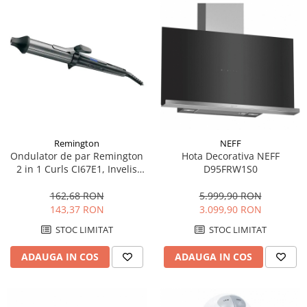
Remington
NEFF
Ondulator de par Remington
Hota Decorativa NEFF
2 in 1 Curls CI67E1, Invelis
D95FRW1S0
ceramic, Control temperatura,
Diametru cilindru 25-38 mm,
162,68 RON
5.999,90 RON
150-200°C, Negru
143,37 RON
3.099,90 RON
STOC LIMITAT
STOC LIMITAT
ADAUGA IN COS
ADAUGA IN COS