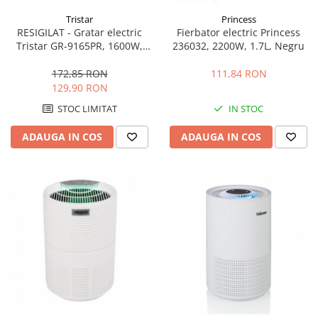
Tristar
Princess
RESIGILAT - Gratar electric
Fierbator electric Princess
Tristar GR-9165PR, 1600W,
236032, 2200W, 1.7L, Negru
deschidere la 180°, termostat
reglabil, tavita colectare
172,85 RON
111,84 RON
grasime, maner CoolTouch,
129,90 RON
Argintiu / Negru
STOC LIMITAT
IN STOC
ADAUGA IN COS
ADAUGA IN COS