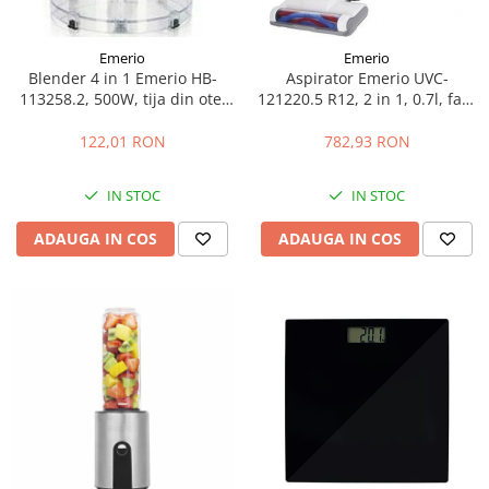
Emerio
Emerio
Blender 4 in 1 Emerio HB-
Aspirator Emerio UVC-
113258.2, 500W, tija din otel
121220.5 R12, 2 in 1, 0.7l, fara
inoxidabil, reglabil,
fir, Alb/Rosu
Alb/albastru
122,01 RON
782,93 RON
IN STOC
IN STOC
ADAUGA IN COS
ADAUGA IN COS