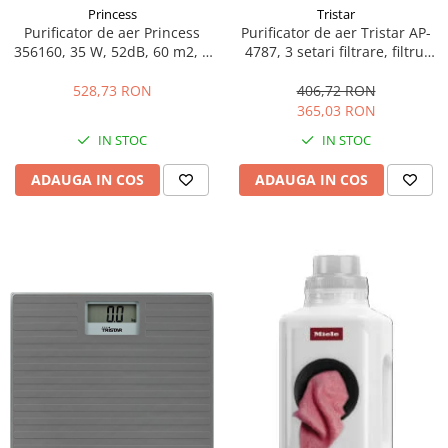
Princess
Tristar
Purificator de aer Princess
Purificator de aer Tristar AP-
356160, 35 W, 52dB, 60 m2, 3
4787, 3 setari filtrare, filtrul
filtre, timer, senzor calitate,
H13 HEPA, 52 db, protectie
functie control vocal, Alb
supraincalzire, cronometru,
528,73 RON
406,72 RON
60 m³, Alb
365,03 RON
IN STOC
IN STOC
ADAUGA IN COS
ADAUGA IN COS