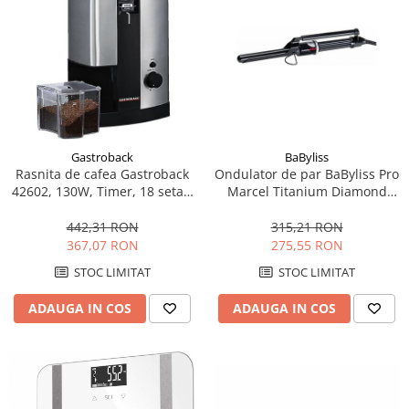
Alte accesorii foto & video
Aparate foto compacte
Aparate foto DSLR
Aparate foto Mirrorless
Carduri memorie
Obiective
Audio
Gastroback
BaByliss
Rasnita de cafea Gastroback
Ondulator de par BaByliss Pro
Boxe portabile
42602, 130W, Timer, 18 setari
Marcel Titanium Diamond
Caști
de grosime, Negru/Inox
Profesional BAB2242TDE,
19mm, 220 C, Oprire
442,31 RON
315,21 RON
MP3/MP4 playere
automata, Negru
367,07 RON
275,55 RON
Radio
STOC LIMITAT
STOC LIMITAT
Sisteme audio
Soundbar
ADAUGA IN COS
ADAUGA IN COS
Auto
Accesorii electronice Auto
Compresoare auto
Auto-Moto