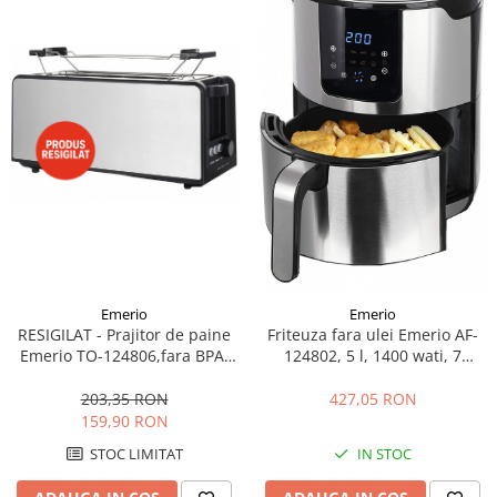
Emerio
Emerio
RESIGILAT - Prajitor de paine
Friteuza fara ulei Emerio AF-
Emerio TO-124806,fara BPA,
124802, 5 l, 1400 wati, 7
1400 wati, 6 trepte de putere,
programe, functia de
2 feli, argintiu
incalzire, inox
203,35 RON
427,05 RON
159,90 RON
STOC LIMITAT
IN STOC