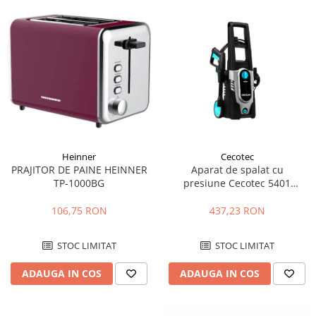
Heinner
Cecotec
PRAJITOR DE PAINE HEINNER
Aparat de spalat cu
TP-1000BG
presiune Cecotec 5401
Hidroboost 1400 Easymove,
1400 W, Pompa aluminiu,
106,75 RON
437,23 RON
Debit 105 bar, 408 l/h, Duza
turbo, pulverizare, Negru
STOC LIMITAT
STOC LIMITAT
ADAUGA IN COS
ADAUGA IN COS