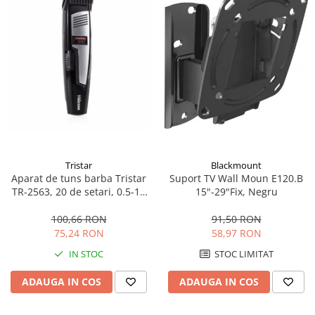
Tristar
Blackmount
Aparat de tuns barba Tristar
Suport TV Wall Moun E120.B
TR-2563, 20 de setari, 0.5-10
15"-29"Fix, Negru
mm, Durata de functionare 45
min, Negru
100,66 RON
91,50 RON
75,24 RON
58,97 RON
IN STOC
STOC LIMITAT
ADAUGA IN COS
ADAUGA IN COS