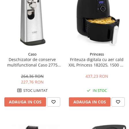
personala
Uscatoare de par
Obiecte sanitare
Accesorii
Alte obiecte sanitare
Resigilate
Caso
Princess
Deschizator de conserve
Friteuza digitala cu aer cald
multifunctional Caso 2775
XXL Princess 182025, 1500 W,
D10, 68 W, Accesoriu pentru
4.5 litri, termostat reglabil 80 -
sticle si ascutirea cutitelor,
200, Functii prajire, coacere,
264,36 RON
437,23 RON
Inox/Negru
reincalzire, Negru
227,76 RON
STOC LIMITAT
IN STOC
ADAUGA IN COS
ADAUGA IN COS