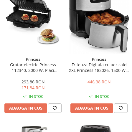
Bucatarie & Servire
Cutite & seturi
Iluminat & electrice
Prelungitoare
Sport & Activitati in aer liber
Cutii frigorifice
Climatizare & incalzire
Princess
Princess
Gratar electric Princess
Friteuza Digitala cu aer cald
Accesorii aparate climatizare
112340, 2000 W, Placi
XXL Princess 182026, 1500 W, ,
Aeroterme
nonaderente 31x21cm,
Argintiu
Deschidere la 180°, Termostat
293,86 RON
446,38 RON
Aparate de spalat cu presiune
reglabil, Manere CoolTouch,
171,84 RON
Calorifere electrice
Negru
IN STOC
IN STOC
Climatizare
ADAUGA IN COS
ADAUGA IN COS
Purificatoare
Ingrijire personala
Aparate & Accesorii ingrijire