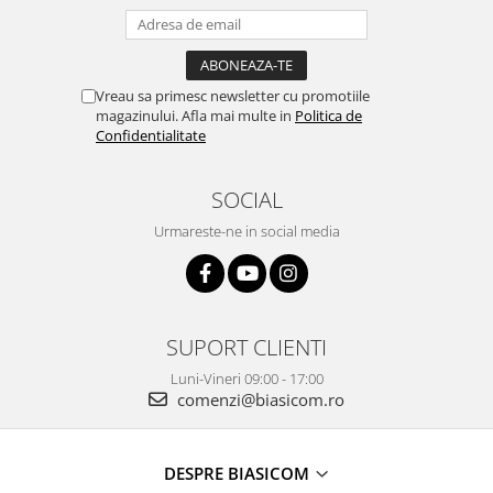
Vitrine pentru vinuri
Electrocasnice Mici
Accesorii aspiratoare
Vreau sa primesc newsletter cu promotiile
magazinului. Afla mai multe in
Politica de
Aparate de bucatarie
Confidentialitate
Aparate de gatit cu aburi
Aparate de preparat desert
SOCIAL
Aparate de vidat
Urmareste-ne in social media
Ascutitor cutite
Blendere
Cântare de bucătărie
Feliatoare
SUPORT CLIENTI
Fierbătoare
Luni-Vineri 09:00 - 17:00
Friteuze
comenzi@biasicom.ro
Grătare electrice
Masini de gheata
DESPRE BIASICOM
Masini de paine