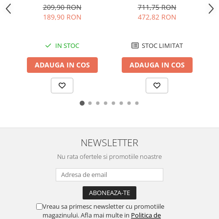
Functii, Furtun de vidare
4 Arzatoare, Aprindere
T
209,90 RON
711,75 RON
Vitrine pentru vinuri
caserole, Cutter
electrica
189,90 RON
472,82 RON
incorporat, Negru/Inox
Electrocasnice Mici
Accesorii aspiratoare
IN STOC
STOC LIMITAT
Aparate de bucatarie
ADAUGA IN COS
ADAUGA IN COS
Aparate de gatit cu aburi
Aparate de preparat desert
Aparate de vidat
Ascutitor cutite
Blendere
Cântare de bucătărie
NEWSLETTER
Feliatoare
Nu rata ofertele si promotiile noastre
Fierbătoare
Friteuze
Grătare electrice
Masini de gheata
Vreau sa primesc newsletter cu promotiile
Masini de paine
magazinului. Afla mai multe in
Politica de