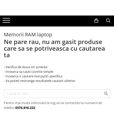
Toate Produsele
Black Friday
Memorii RAM laptop
Electrocasnice Mari
Ne pare rau, nu am gasit produse
Aparate frigorifice
care sa se potriveasca cu cautarea
Aparat cuburi de gheata
ta
Combine frigorifice
Congelatoare
- Verifica de doua ori scrierea
Congelatoare verticale
- Incearca sa cauti cuvinte simple
Frigidere
- Incearca o cautare mai putin specifica
- Va puteti restrange rezultatele cautarii ulterior
Frigidere cu doua usi
Frigidere cu o usa
Lazi frigorifice
Minibaruri
Pentru mai multe informatii te rog sa ne contactezi la numarul de
telefon
0374.816.222
Racitoare