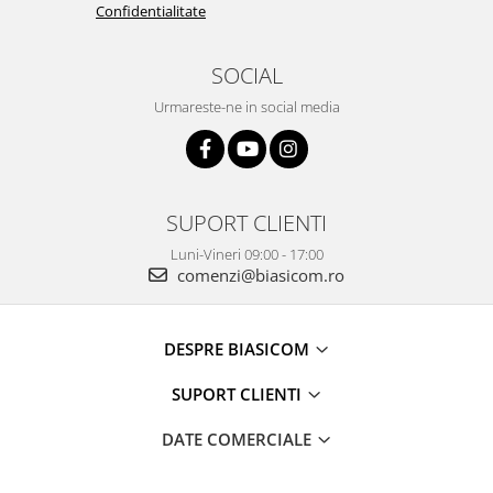
Masini de tocat
Confidentialitate
Mixere
Multicooker
SOCIAL
Prăjitoare de pâine
Urmareste-ne in social media
Rasnite condimente
Razatoare
Roboti de bucatarie
Sandwich-maker
SUPORT CLIENTI
Storcătoare
Luni-Vineri 09:00 - 17:00
Aparate de cafea
comenzi@biasicom.ro
Accesorii
Cafetiere
DESPRE BIASICOM
Espressoare
Râșnițe de cafea
SUPORT CLIENTI
Aparate de curatat bijuterii
DATE COMERCIALE
Aparate de curățat cu aburi
Aparate de ingrijire tesaturi