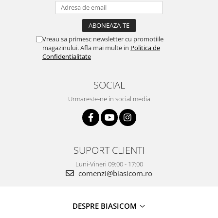
Masini de tocat
Preparare ceai si cafea
Aparate de spumat lapte
Vreau sa primesc newsletter cu promotiile
Espressoare
magazinului. Afla mai multe in
Politica de
Preparare desert
Confidentialitate
accesori inghetata
Aparate de facut inghetata
SOCIAL
Preparare paine
Urmareste-ne in social media
Masini de facut paine
Prajitoare de paine
Storcatoare
SUPORT CLIENTI
Storcatoare
Tigai
Luni-Vineri 09:00 - 17:00
comenzi@biasicom.ro
DESPRE BIASICOM