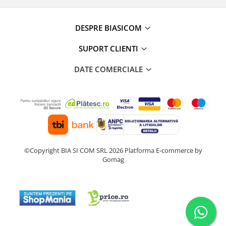
Masini de tocat
Preparare ceai si cafea
DESPRE BIASICOM
Aparate de spumat lapte
Espressoare
SUPORT CLIENTI
Preparare desert
DATE COMERCIALE
accesori inghetata
Aparate de facut inghetata
Preparare paine
Masini de facut paine
Prajitoare de paine
Storcatoare
©Copyright BIA SI COM SRL 2026
Platforma E-commerce by
Storcatoare
Gomag
Tigai