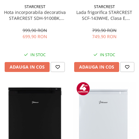
STARCREST
STARCREST
Hota incorporabila decorativa
Lada frigorifica STARCREST
STARCREST SDH-9100BK,
SCF-143WHE, Clasa E,
Putere de absorbtie 500 m3/h,
Capacitate 143L, Sistem
Control touch, Iluminare LED,
convertibil - functie frigider,
999,90 RON
799,90 RON
Clasa A+, 90cm, Negru + Sticla
Termostat reglabil, Alb
699,90 RON
749,90 RON
neagra
IN STOC
IN STOC
ADAUGA IN COS
ADAUGA IN COS