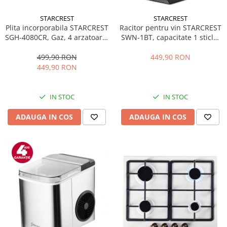
STARCREST
STARCREST
Plita incorporabila STARCREST
Racitor pentru vin STARCREST
SGH-4080CR, Gaz, 4 arzatoare,
SWN-1BT, capacitate 1 sticla,
Aprindere electrica, Gratare
temperatura reglabila 5-15°C,
fonta, Design Retro, Bej
display LED, control touch,
499,90 RON
449,90 RON
otel, Negru
449,90 RON
IN STOC
IN STOC
ADAUGA IN COS
ADAUGA IN COS