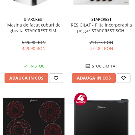
STARCREST
STARCREST
Masina de facut cuburi de
RESIGILAT - Plita incorporabila
gheata STARCREST SIM-
pe gaz STARCREST SGH-
1201IX, Capacitate 12Kg/24h,
4080CR, 4 Arzatoare,
Doua dimensiuni pentru
Aprindere electrica
549,90 RON
711,75 RON
cuburi, Rezervor apa 1.3 l,
449,90 RON
472,82 RON
Inox
IN STOC
STOC LIMITAT
ADAUGA IN COS
ADAUGA IN COS