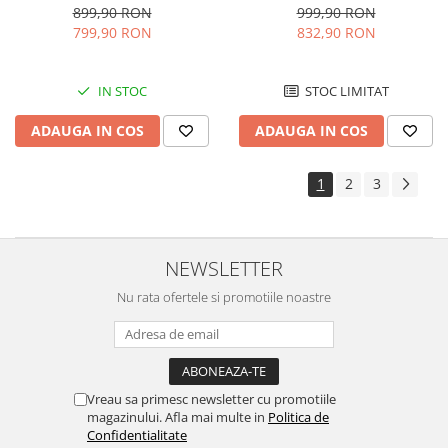
Timer, Sticla Neagra
Termostat Ajustabil, Usi
899,90 RON
999,90 RON
reversibile, H 143 cm, Inox
799,90 RON
832,90 RON
Negru
IN STOC
STOC LIMITAT
ADAUGA IN COS
ADAUGA IN COS
1
2
3
NEWSLETTER
Nu rata ofertele si promotiile noastre
Vreau sa primesc newsletter cu promotiile
magazinului. Afla mai multe in
Politica de
Confidentialitate