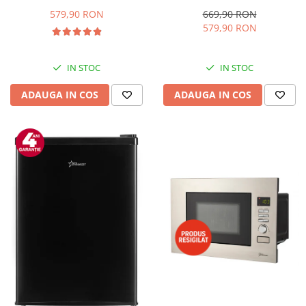
Capacitate 66 L, H 63 cm, Alb
Capacitate 85L, Iluminare
interioara, Compartiment
579,90 RON
669,90 RON
gheata, H 82 cm, Alb
579,90 RON
IN STOC
IN STOC
ADAUGA IN COS
ADAUGA IN COS