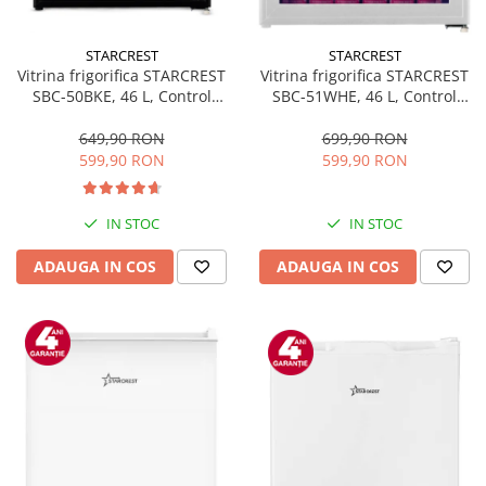
STARCREST
STARCREST
Vitrina frigorifica STARCREST
Vitrina frigorifica STARCREST
SBC-50BKE, 46 L, Control
SBC-51WHE, 46 L, Control
temperatura, Usa sticla, H
temperatura, Usa sticla, H
48.8 cm, Negru
48.8 cm, Alb
649,90 RON
699,90 RON
599,90 RON
599,90 RON
IN STOC
IN STOC
ADAUGA IN COS
ADAUGA IN COS