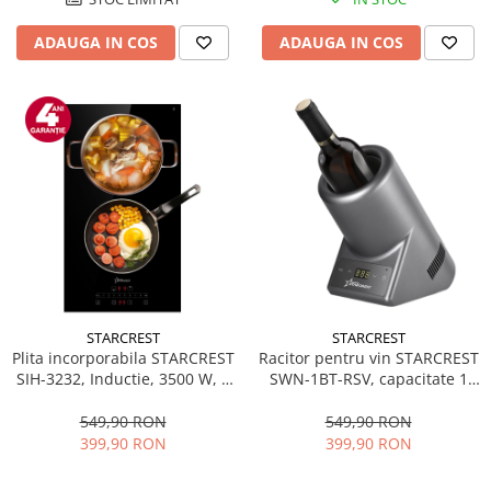
ADAUGA IN COS
ADAUGA IN COS
STARCREST
STARCREST
Plita incorporabila STARCREST
Racitor pentru vin STARCREST
SIH-3232, Inductie, 3500 W, 2
SWN-1BT-RSV, capacitate 1
zone de gatit, 9 trepte de
sticla, temperatura reglabila
putere, Touch control, Timer,
5-15°C, display LED, control
549,90 RON
549,90 RON
Sticla Neagra Kanger
touch, Gri
399,90 RON
399,90 RON