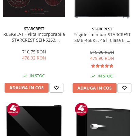
STARCREST
STARCREST
RESIGILAT - Plita incorporabila
Frigider minibar STARCREST
STARCREST SEH-62S3,
SMB-46BKE, 46 l, Clasa E, H
Vitroceramica, 4 zone de gatit,
49.5 cm, Negru
9 trepte de putere, 6500 W,
710,75 RON
519,90 RON
Touch control, Timer, Sticla
478,92 RON
479,90 RON
Neagra
IN STOC
IN STOC
ADAUGA IN COS
ADAUGA IN COS