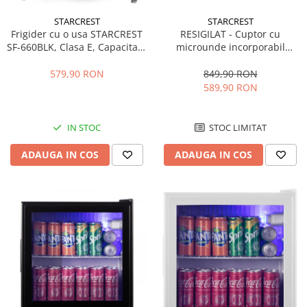
STARCREST
STARCREST
Frigider cu o usa STARCREST
RESIGILAT - Cuptor cu
SF-660BLK, Clasa E, Capacitate
microunde incorporabil
66 L, H 63 cm, Negru
STARCREST SMW-BI20X, 20 L,
800 W, Grill, Control Digital,
579,90 RON
849,90 RON
Display LCD, Inox
589,90 RON
IN STOC
STOC LIMITAT
ADAUGA IN COS
ADAUGA IN COS