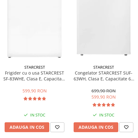
STARCREST
STARCREST
Frigider cu o usa STARCREST
Congelator STARCREST SUF-
SF-83WHE, Clasa E, Capacitate
63WH, Clasa E, Capacitate 63
83L, Iluminare interioara,
L, 3 sertare, H 82.5 cm, Alb
Compartiment gheata, H 85
599,90 RON
699,90 RON
cm, Alb
599,90 RON
IN STOC
IN STOC
ADAUGA IN COS
ADAUGA IN COS