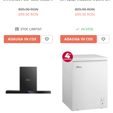
Capacitate 80 L, 3 sertare, H
gatit, Slider Touch Control,
84.5 cm, Gri
Booster, Functie Keep Warm,
899,90 RON
899,90 RON
Timer, Sticla Neagra Kanger
699,90 RON
699,90 RON
STOC LIMITAT
IN STOC
ADAUGA IN COS
ADAUGA IN COS