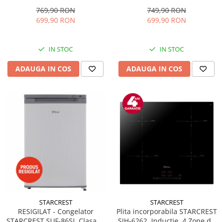
Capacitate 91L, Iluminare
temperatura, Usa sticla, H
interioara, H 83 cm, Sticla
48.8 cm, Negru
769,90 RON
749,90 RON
Alba
699,90 RON
699,90 RON
IN STOC
IN STOC
ADAUGA IN COS
ADAUGA IN COS
STARCREST
STARCREST
RESIGILAT - Congelator
Plita incorporabila STARCREST
STARCREST SUF-86SI, Clasa E,
SIH-6262, Inductie, 4 Zone de