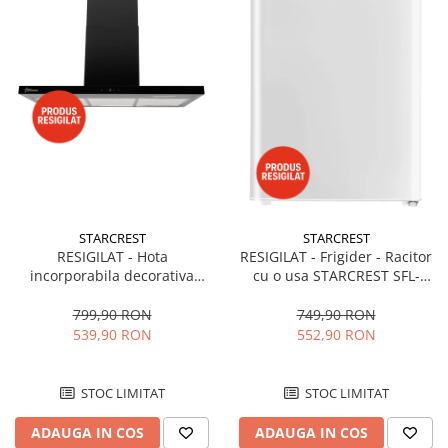
STARCREST
STARCREST
RESIGILAT - Hota
RESIGILAT - Frigider - Racitor
incorporabila decorativa
cu o usa STARCREST SFL-
STARCREST SDH-9100X,
92WHE, Clasa E, Capacitate
Putere de absorbtie 800 m3/h,
92L, Iluminare interioara,H 83
799,90 RON
749,90 RON
Control touch, Iluminare LED,
cm, Alb
539,90 RON
552,90 RON
Clasa B, 90cm, Negru + Sticla
neagra
STOC LIMITAT
STOC LIMITAT
ADAUGA IN COS
ADAUGA IN COS