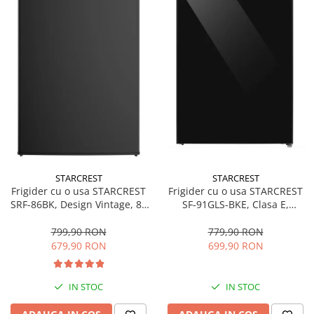
STARCREST
STARCREST
Frigider cu o usa STARCREST
Frigider cu o usa STARCREST
SRF-86BK, Design Vintage, 85
SF-91GLS-BKE, Clasa E,
l, Clasa E, Iluminare
Capacitate 91L, Iluminare
interioara, H 84 cm, Negru
interioara, H 83 cm, Sticla
799,90 RON
779,90 RON
Neagra
679,90 RON
699,90 RON
IN STOC
IN STOC