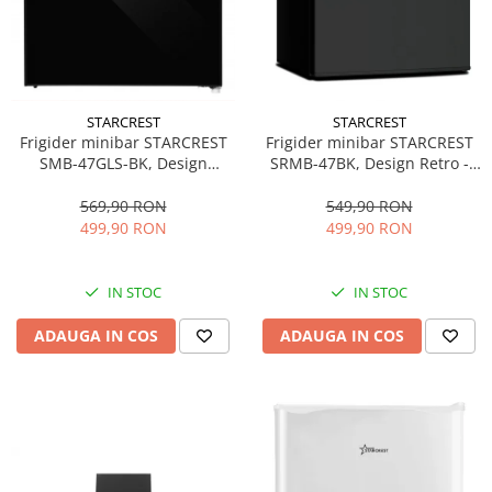
STARCREST
STARCREST
Frigider minibar STARCREST
Frigider minibar STARCREST
SMB-47GLS-BK, Design
SRMB-47BK, Design Retro -
modern, 46 l, Clasa E, H 48.8
Vintage, 46 l, Clasa E, H 52 cm,
cm, Sticla Neagra
Negru
569,90 RON
549,90 RON
499,90 RON
499,90 RON
IN STOC
IN STOC
ADAUGA IN COS
ADAUGA IN COS