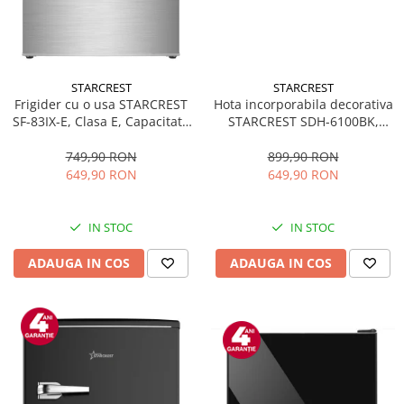
STARCREST
STARCREST
Frigider cu o usa STARCREST
Hota incorporabila decorativa
SF-83IX-E, Clasa E, Capacitate
STARCREST SDH-6100BK,
83L, Iluminare interioara,
Putere de absorbtie 500 m3/h,
Compartiment gheata, H 85
Control touch, Iluminare LED,
749,90 RON
899,90 RON
cm, Inox
Clasa A+, 60cm, Negru + Sticla
649,90 RON
649,90 RON
neagra
IN STOC
IN STOC
ADAUGA IN COS
ADAUGA IN COS