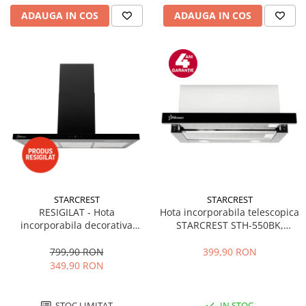
ADAUGA IN COS
ADAUGA IN COS
STARCREST
STARCREST
RESIGILAT - Hota
Hota incorporabila telescopica
incorporabila decorativa
STARCREST STH-550BK,
STARCREST SDH-9100X,
Putere de absorbtie 550 m3/h,
Putere de absorbtie 800 m3/h,
1 Motor, 2 Trepte putere, 60
799,90 RON
399,90 RON
Control touch, Iluminare LED,
cm, Negru
349,90 RON
Clasa B, 90cm, Negru + Sticla
neagra
STOC LIMITAT
IN STOC