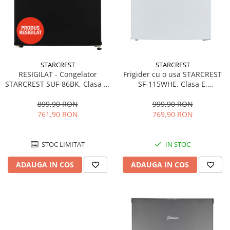
STARCREST
STARCREST
RESIGILAT - Congelator
Frigider cu o usa STARCREST
STARCREST SUF-86BK, Clasa E,
SF-115WHE, Clasa E,
Capacitate 80 L, 3 sertare, H
Capacitate 115L, Iluminare
84.5 cm, Negru
interioara, H 84.7 cm, Alb
899,90 RON
999,90 RON
761,90 RON
769,90 RON
STOC LIMITAT
IN STOC
ADAUGA IN COS
ADAUGA IN COS