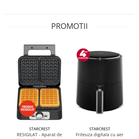
Radio
Hote
Masini de tocat
Sisteme audio
Mixere
Hote de bucatarie
Soundbar
PROMOTII
Multicooker
Auto
Incorporabile
Prăjitoare de pâine
Accesorii electronice Auto
Aparate frigorifice incorporabile
Rasnite condimente
Compresoare auto
Cuptoare cu microunde
Razatoare
incorporabile
Auto-Moto
Roboti de bucatarie
Hote incorporabile
Camere auto
Sandwich-maker
Plite incorporabile
Baterii
Storcătoare
Masini spalat vase
Baterii portabile
Aparate de cafea
Masini de spalat vase incorporabile
Boxe portabile
Accesorii
Plite
Camere video & sport
Cafetiere
Incorporabile
Camere video sport
Espressoare
Plite standard
Caști
Râșnițe de cafea
Vitrine frigorifice
Aparate de curatat bijuterii
Console & Jocuri
Vitrine pentru vinuri
STARCREST
STARCREST
Aparate de curățat cu aburi
Accesorii console & PC
RESIGILAT - Aparat de
Friteuza digitala cu aer