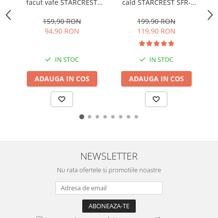
facut vafe STARCREST
cald STARCREST SFR-
Birouri gaming
Aparate de ingrijire tesaturi
SK
WM-2503BX, 1600W,
3560BK, 1300W, 3.5 Litri,
Console Hardware
aparat de calcat vertical
5.
Buton reglare
Termostat 80 - 200 °C, 6
159,90 RON
199,90 RON
Ochelari VR Gaming
Vi
temperatura, Placi cu
programe predefinite,
Aparate de scame
94,90 RON
119,90 RON
invelis ceramic,
Negru
Scaune gaming
Fiare de calcat
Negru/Inox
Console Jocuri
Statii de calcat
IN STOC
IN STOC
Home Cinema & Audio
Aparate de masaj
ADAUGA IN COS
ADAUGA IN COS
Mediaplayere
Aparate de ras electrice
Sisteme audio
Aparate de tuns
Imprimante & Scannere
Aparate faciale
Monitoare
Aspiratoare
Playere, Boxe & Casti
Aspiratoare de geamuri
NEWSLETTER
Radio cu ceas & portabile
Cuptoare cu microunde
Radio
Nu rata ofertele si promotiile noastre
Cuptoare electrice
Televizoare & accesorii
Cântare corporale
Accesorii smart TV
Epilatoare
Suporturi TV / Monitor