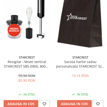
STARCREST
STARCREST
Resigilat - Mixer vertical
Sacosa hartie cadou
STARCREST SBS-E800, 800W,
personalizata STARCREST 32 x
viteza variabila, tocator, tel,
12 x 41 cm
cana de mixat, negru/inox -
99,90 RON
10,16 RON
RSG21
85,90 RON
IN STOC
IN STOC
ADAUGA IN COS
ADAUGA IN COS