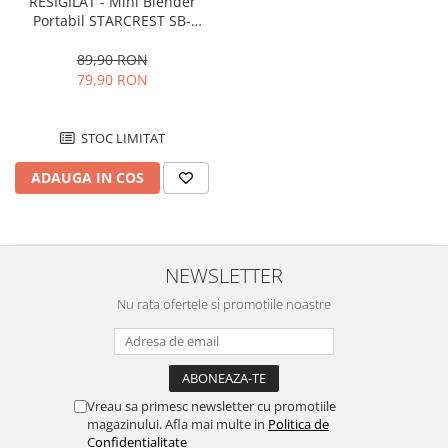
RESIGILAT - Mini Blender
Portabil STARCREST SB-
GN04WH, Multifunctional,
Auto-curatare, Capacitate
89,90 RON
380ml, 4 Lame 3D, Putere
79,90 RON
18.000 rpm, Alb
STOC LIMITAT
ADAUGA IN COS
NEWSLETTER
Nu rata ofertele si promotiile noastre
Vreau sa primesc newsletter cu promotiile
magazinului. Afla mai multe in
Politica de
Confidentialitate