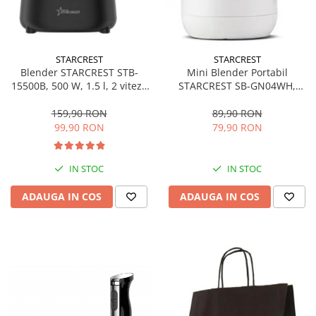
STARCREST
STARCREST
Blender STARCREST STB-
Mini Blender Portabil
15500B, 500 W, 1.5 l, 2 viteze
STARCREST SB-GN04WH,
+ functie Pulse, Negru
Multifunctional, Auto-
curatare, Capacitate 380ml, 4
159,90 RON
89,90 RON
Lame 3D, Putere 18.000 rpm,
99,90 RON
79,90 RON
Alb
IN STOC
IN STOC
ADAUGA IN COS
ADAUGA IN COS