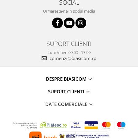
SOCIAL
Vitrine pentru vinuri
Urmareste-ne in social media
Electrocasnice Mici
Accesorii aspiratoare
Aparate de bucatarie
SUPORT CLIENTI
Aparate de gatit cu aburi
Aparate de preparat desert
Luni-Vineri 09:00 - 17:00
comenzi@biasicom.ro
Aparate de vidat
Ascutitor cutite
Blendere
DESPRE BIASICOM
Cântare de bucătărie
SUPORT CLIENTI
Feliatoare
Fierbătoare
DATE COMERCIALE
Friteuze
Grătare electrice
Masini de gheata
Masini de paine