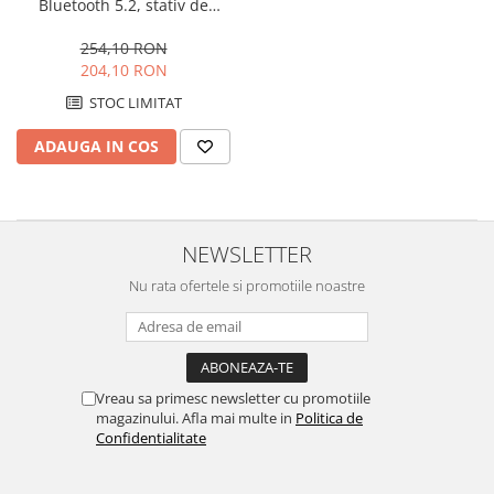
Side by side
Bluetooth 5.2, stativ de
incarcare, noise cancelling,
Cuptoare cu microunde
raza actiune 10 m, cipset
254,10 RON
Cuptoare cu microunde
BT8926B
204,10 RON
Hote
STOC LIMITAT
Hote de bucatarie
ADAUGA IN COS
Incorporabile
Aparate frigorifice incorporabile
Cuptoare cu microunde
incorporabile
NEWSLETTER
Hote incorporabile
Nu rata ofertele si promotiile noastre
Plite incorporabile
Masini spalat vase
Masini de spalat vase incorporabile
Plite
Vreau sa primesc newsletter cu promotiile
magazinului. Afla mai multe in
Politica de
Incorporabile
Confidentialitate
Plite standard
Vitrine frigorifice